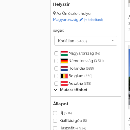
b
Helyszín
Az Ön észlelt helye:
Á
Magyarország
(módosítani)
sugár:
Korlátlan
(5 450)
Magyarország
(14)
Németország
(3 511)
Hollandia
(688)
Belgium
(350)
d
Ausztria
(318)
Mutass többet
Állapot
Új
(504)
Á
Kiállítási gép
(8)
Használt
(4 934)