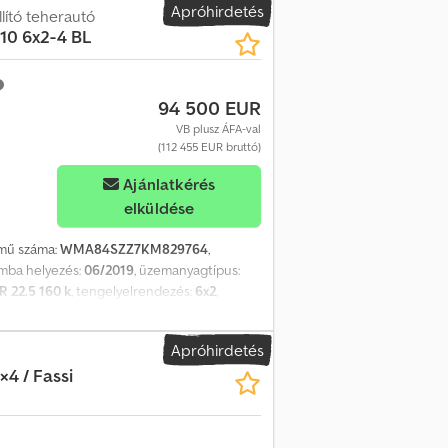
Apróhirdetés
ító teherautó
ebességváltó: ZF 16 S 252 OD - 600 literes
10 6x2-4 BL
sebességváltó = További információk =
at: 10 516 cm³ Tengely-konfiguráció Első
rmányzott; Gumiprofil balra: 60%;
94 500 EUR
sméret: 315/80 22.5; Ikergumizás;
Gumiprofil bal külső: 70%; Gumiprofil jobb
VB plusz ÁFA-val
légrugó Hátsó tengely 2:
(112 455 EUR bruttó)
helés: 10 000 kg; Gumiprofil bal belső: 60%;
Ajánlatkérés
ő: 60%; Egyszeres áttételű; Felfüggesztés:
elküldése
ztömeg: 26 000 kg Állapot Műszaki állapot:
ageningsestraat 17 6673DB ANDELST, NL
rmű száma:
WMA84SZZ7KM829764
,
omba helyezés:
06/2019
, üzemanyagtípus:
R 22.5 160 k
, tengelyelrendezés:
6x2
,
ld
, vezetőfülke:
nappali fülke
, hajtástípus:
mm
, teljes magasság:
3 300 mm
, Gyártási év:
Apróhirdetés
ók, központi zár, légkondicionálás,
×4 / Fassi
ül ápolt MAN TGS 26.510 6x2-4 BL
ssze körülbelül 69.000 km. A jármű első
 karbantartási és szervizelési munkálat
potban van, és azonnal használatba vehető.