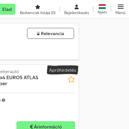
Elad
Nyelv
Kedvencek listája
(0)
Bejelentkezés
Menü
Relevancia
Apróhirdetés
teherautó
6x4 EURO5 ATLAS
per
m
Árinformáció