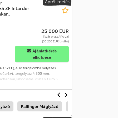
Apróhirdetés
r
x4 ZF Intarder
ar...
25 000 EUR
Fix ár plusz ÁFA-val
(30 250 EUR bruttó)
Ajánlatkérés
elküldése
40,52 LE)
, első forgalomba helyezés:
ezés:
6x4
, tengelytáv:
4 500 mm
,
chanikai
, kibocsátási osztály:
Euro 5
,
szélesség:
2 500 mm
, teljes magasság:
3 500
elyterhelés (2. tengely):
10 000 kg
,
szereltség:
ABS, EBS (Elektronikus
, tempomat
, = További opciók és tartozékok
lyázó
Palfinger Máglyázó
Volvo L Építkezési Gépe
ó/CD lejátszó - Napellenző -
nnás konténerszállító (Bussi Group
- Kihúzható aláfutásgátló - Előkészítve