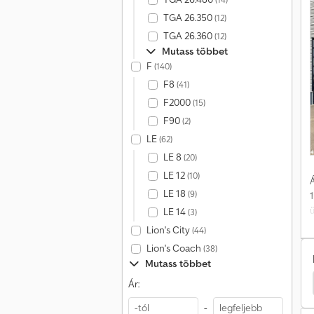
TGA 26.350
(12)
TGA 26.360
(12)
Mutass többet
F
(140)
F8
(41)
F2000
(15)
F90
(2)
LE
(62)
LE 8
(20)
LE 12
(10)
Á
LE 18
(9)
LE 14
(3)
Lion's City
(44)
Lion's Coach
(38)
Mutass többet
Daf Cf Nyergesvontató
Daf Cf Speciális Járművek
Ár:
=
-