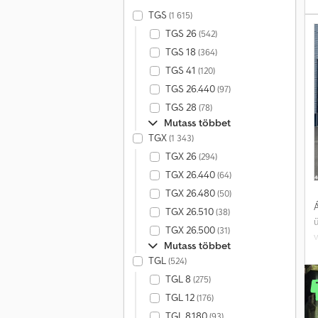
1
TGS
(1 615)
TGS 26
(542)
TGS 18
(364)
z
TGS 41
(120)
TGS 26.440
(97)
b
TGS 28
(78)
Mutass többet
TGX
(1 343)
e
TGX 26
(294)
TGX 26.440
(64)
r
TGX 26.480
(50)
f
Á
TGX 26.510
(38)
TGX 26.500
(31)
Mutass többet
TGL
(524)
(
TGL 8
(275)
TGL 12
(176)
TGL 8.180
(93)