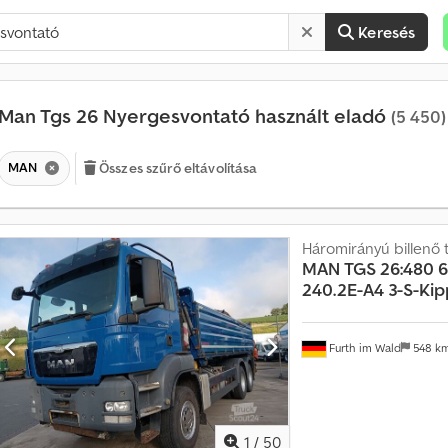
Keresés
Man Tgs 26 Nyergesvontató használt eladó
(5 450)
MAN
Összes szűrő eltávolítása
Háromirányú billenő 
MAN
TGS 26:480 
H
240.2E-A4 3-S-Kip
a
v
o
Furth im Wald
548 k
n
t
a
t
1
/
50
ö