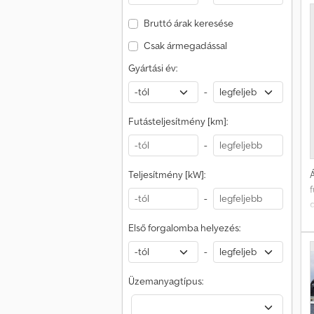
Bruttó árak keresése
a
Csak ármegadással
Gyártási év:
D
-
b
G
Futásteljesítmény [km]:
G
-
Teljesítmény [kW]:
Á
-
d
Első forgalomba helyezés:
-
Üzemanyagtípus:
t
r