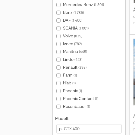
Mercedes-Benz
(1 801)
Á
Benz
(1 786)
DAF
(1 400)
SCANIA
(1 001)
Volvo
(839)
Iveco
(782)
r
Manitou
(445)
Linde
(423)
Renault
(398)
Farm
(1)
Hiab
(1)
Phoenix
(1)
Phoenix Contact
(1)
Rosenbauer
(1)
s
Á
Modell:
2