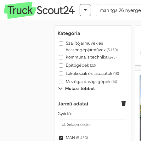
Kategória
Szállítójárművek és
haszongépjárművek
(5 150)
Kommunális technika
(245)
Építőgépek
(22)
Lakókocsik és lakóautók
(18)
Mezőgazdasági gépek
(14)
Mutass többet
Jármű adatai
Gyártó:
MAN
(5 450)