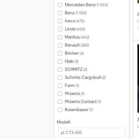
Mercedes-Benz
(1 033)
Benz
(1 030)
Á
Iveco
(475)
k
Linde
(450)
t
Manitou
(442)
Renault
(290)
Böcker
(2)
Hiab
(2)
SCHMITZ
(2)
Schmitz Cargobull
(2)
Farm
(1)
Phoenix
(1)
Phoenix Contact
(1)
Rosenbauer
(1)
Á
Modell: