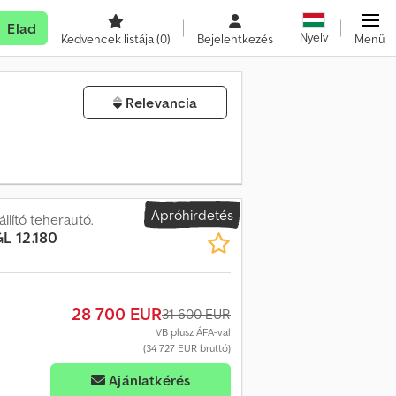
Elad
Nyelv
Kedvencek listája
(0)
Bejelentkezés
Menü
Relevancia
Apróhirdetés
llító teherautó.
GL 12.180
28 700 EUR
31 600 EUR
VB plusz ÁFA-val
(34 727 EUR bruttó)
Ajánlatkérés