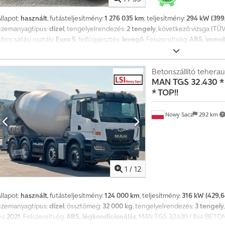
llapot:
használt
, futásteljesítmény:
1 276 035 km
, teljesítmény:
294 kW (399,
üzemanyagtípus:
dízel
, tengelyelrendezés:
2 tengely
, következő vizsga (TÜV
ibocsátási osztály:
Euro 5
, felfüggesztés:
levegő
, Felszereltség:
ABS, immob
légkondicionálás
, MAN TGA 18.400 csereegységes felépítmény * Gyártási év:
km * Teljesítmény: 400 LE * Sebességváltó: automata * Meghajtásképlet: 
teljes tömeg: 8915 kg * Alvókabín * Légrugós vezetőülés * Klímaberendez
Betonszállító teherau
MAN
TGS 32.430 *
Napellenző * Önrögzítős billenőplatós felépítmény / csereegységes felépí
* TOP!!
Alumínium üzemanyagtartály Crsdozicu Hjpfx Aclsf
Nowy Sacz
292 km
1
/
12
llapot:
használt
, futásteljesítmény:
124 000 km
, teljesítmény:
316 kW (429,6
üzemanyagtípus:
dízel
, össztömeg:
32 000 kg
, tengelyelrendezés:
3 tengely
év:
2021
, Felszereltség:
ABS, légkondicionálás
, MAN TGS 32.430 / 8x4 B