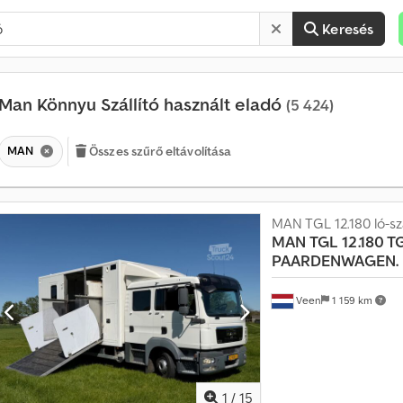
Keresés
Man Könnyu Szállító használt eladó
(5 424)
MAN
Összes szűrő eltávolítása
MAN TGL 12.180 ló-szá
MAN
TGL 12.180 T
PAARDENWAGEN.
Veen
1 159 km
1
/
15