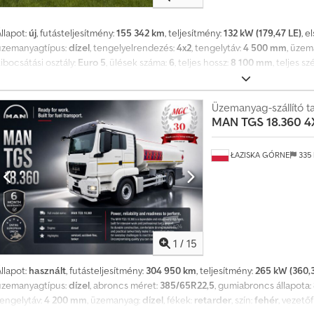
llapot:
új
, futásteljesítmény:
155 342 km
, teljesítmény:
132 kW (179,47 LE)
, 
üzemanyagtípus:
dízel
, tengelyelrendezés:
4x2
, tengelytáv:
4 500 mm
, üze
ibocsátási osztály:
Euro 5
, ülések száma:
6
, teljes hossz:
8 100 mm
, teljes s
engelyterhelés (1. tengely):
4 700 kg
, megengedett tengelyterhelés (2. ten
első tengelyterhelés: 4 700 kg Maximális hátsó tengelyterhelés: 8 400 kg H
cm³ Saját tömeg: 7 160 kg Hasznos teherbírás: 4 830 kg Megengedett legn
Üzemanyag-szállító ta
MAN
TGS 18.360 
padlómagasság: 80 cm Műszaki vizsga érvényes: 2027.01-ig = Céges informáci
ŁAZISKA GÓRNE
335
1
/
15
llapot:
használt
, futásteljesítmény:
304 950 km
, teljesítmény:
265 kW (360,3
üzemanyagtípus:
dízel
, abroncs méret:
385/65R22,5
, gumiabroncs állapota:
tengelytáv:
4 200 mm
, üzemanyag:
dízel
, fékek:
retarder
, szín:
fehér
, vezető