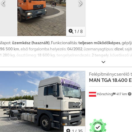
mm
, Gyártási év:
2005
, Felszereltség:
ABS, EBS (Elektronikus fékrendszer),
jármű, retarder, szervokormány, teherautó regisztráció, teljes szervizelés
28.310 billenő teherautó, 14 500 kg teherbírással, teljes körűen karbantart
rvényes műszaki vizsgával. HR HIAB 144B - 2 DUO daru, 5,0 tonnás teherbírás
1
/
8
llapot:
üzemkész (használt)
, Funkcionalitás:
teljesen működőképes
, gép/
196 500 km
, első forgalomba helyezés:
04/2002
, üzemanyagtípus:
dízel
, saj
11 280 kg
, össztömeg:
18 600 kg
, tengelyelrendezés:
2 tengely
, következő v
mechanikai
, kibocsátási osztály:
Euro 3
, felfüggesztés:
acél
, Gyártási év:
200
M2000L típusú billenő platós teherautó, frissen szervizelve, munkára foghat
Felépítménycserélő 
MAN
TGA 18.400 
Hörsching
417 km
1
/
35