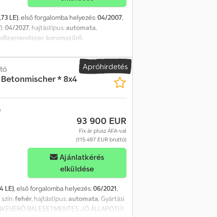
73 LE)
, első forgalomba helyezés:
04/2007
,
):
04/2027
, hajtástípus:
automata
,
ilizerrendszer, koromszűrő,
 2007.04.24. * Futásteljesítmény: 276 033
4x2 * Tengelytáv: 5500 mm * Megengedett
Apróhirdetés
és * Tempomat * Elektromos ablakemelő *
tó
 Betonmischer * 8x4
tmény * Vonóhorog * Szerszámos ládák *
93 900 EUR
Fix ár plusz ÁFA-val
(115 497 EUR bruttó)
Ajánlatkérés
elküldése
4 LE)
, első forgalomba helyezés:
06/2021
,
, szín:
fehér
, hajtástípus:
automata
, Gyártási
ETONKEVERŐ BALESETMENTES JÓ ÁLLAPOTÚ!