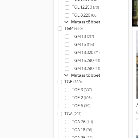
TGL 12.250
(70)
TGL 8.220
(66)
Mutass többet
TGM
(450)
f
TGM 18
(217)
E
TGM 15
(114)
TGM 18.320
(71)
TGM 15.290
(61)
TGM 18.290
(51)
Mutass többet
TGE
(380)
TGE 3
(337)
TGE 2
(106)
TGE 5
Á
(39)
TGA
(297)
TGA 26
(111)
TGA 18
(76)
TGA 35
(37)