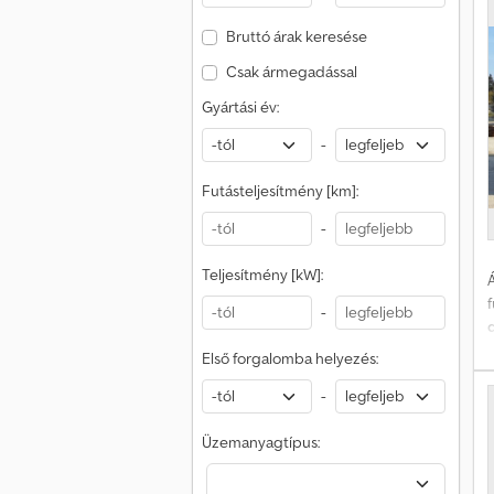
Bruttó árak keresése
E
Csak ármegadással
a
Gyártási év:
-
Futásteljesítmény [km]:
-
Teljesítmény [kW]:
Á
-
d
Első forgalomba helyezés:
-
Üzemanyagtípus:
t
t