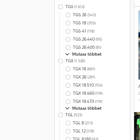
k
TGS
(1 612)
TGS 26
(543)
TGS 18
(355)
TGS 41
(118)
TGS 26.440
(95)
f
TGS 26.400
(81)
k
Mutass többet
ü
TGX
(1 326)
TGX 18
(881)
TGX 26
(291)
H
TGX 18.510
(154)
h
Á
TGX 18.460
(119)
TGX 18.470
(119)
Mutass többet
TGL
(523)
W
TGL 8
(273)
TGL 12
(178)
TGL 8.180
(92)