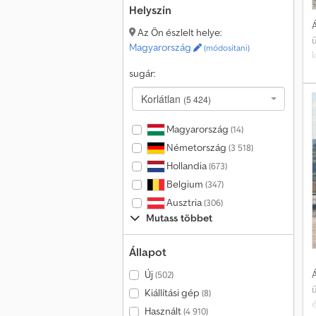
Helyszín
Á
Az Ön észlelt helye:
Magyarország
(módosítani)
k
sugár:
Korlátlan
(5 424)
Magyarország
(14)
Németország
(3 518)
Hollandia
(673)
Belgium
(347)
Ausztria
(306)
Mutass többet
Állapot
Új
Á
(502)
Kiállítási gép
(8)
Használt
(4 910)