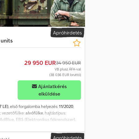
iegészítő karosszériavilágítás Hátsó
Napellenző Nappali menetfény
tt hozzánk kerekeken, minden probléma
ti, hogy teljesen működőképes és közúti
gáltuk, és jó állapotban van. A jármű soha
Apróhirdetés
következő méretű téli gumiabroncsokon van:
 units
29 950 EUR
34 950 EUR
VB plusz ÁFA-val
(38 036 EUR bruttó)
Ajánlatkérés
elküldése
7 LE)
, első forgalomba helyezés:
11/2020
,
r
, vezetőfülke:
alvófülke
, hajtástípus:
AdBlue, EBS (Elektronikus fékrendszer),
központi zár, légkondicionálás,
űrő - Alvófülke - Szerszámosláda =
Apróhirdetés