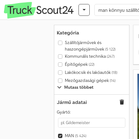
Kategória
Szállítójárművek és
haszongépjárművek
(5 122)
Kommunális technika
(247)
Építőgépek
(22)
Lakókocsik és lakóautók
(18)
Mezőgazdasági gépek
(14)
Mutass többet
Jármű adatai
Gyártó:
MAN
(5 424)