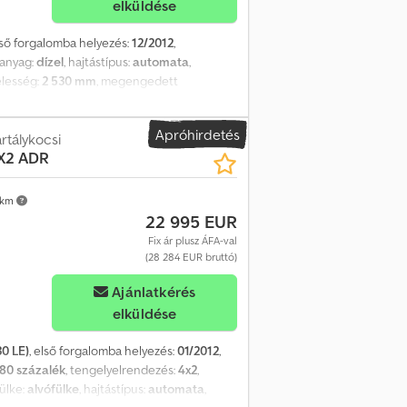
elküldése
első forgalomba helyezés:
12/2012
,
manyag:
dízel
, hajtástípus:
automata
,
zélesség:
2 530 mm
, megengedett
gely):
8 400 kg
, Gyártási év:
2012
, Maximális
engerek száma: 4 Motor lökettérfogat: 4 580
Apróhirdetés
agyobb össztömeg: 11 990 kg Raktér
rtálykocsi
4X2 ADR
ók = Credjy Szm Ajpfx Acljf helló
 km
22 995 EUR
Fix ár plusz ÁFA-val
(28 284 EUR bruttó)
Ajánlatkérés
elküldése
0 LE)
, első forgalomba helyezés:
01/2012
,
80 százalék
, tengelyelrendezés:
4x2
,
fülke:
alvófülke
, hajtástípus:
automata
,