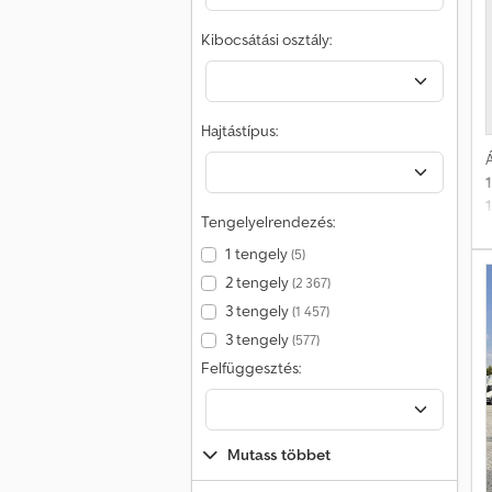
Kibocsátási osztály:
é
Hajtástípus:
Á
Tengelyelrendezés:
1 tengely
(5)
2 tengely
(2 367)
3 tengely
(1 457)
3 tengely
(577)
Felfüggesztés:
Mutass többet