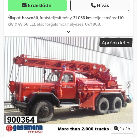
Érdeklődni
Hívás
Állapot:
használt
, futásteljesítmény:
31 036 km
, teljesítmény:
110
kW (149,56 LE)
, első forgalomba helyezés:
07/1968
,
üzemanyagtípus:
dízel
, össztömeg:
7 490 kg
, hajtástípus:
mechanikai
, ülések száma:
6
, teljes hossz:
6 700 mm
, teljes
Apróhirdetés
szélesség:
2 450 mm
, teljes magasság:
2 720 mm
, ZF által gyártott
speciális váltó tűzoltó járművekhez (szinkronizált) Váltáskor nincs
szükség gázfröccsre Ügyfél megbízásából Dcodpfjxpl T Ejx Ag Rjk
1
/
15