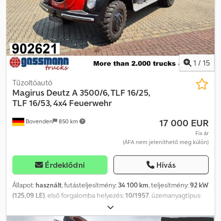
értékesítjük. Dedpfx Aox Eda Aog Rsck A fent megadott adatok
nem kötelező érvényűek, fenntartjuk a jogot a
hibákra/változtatásokra és a köztes értékesítésre! Telefonszám:
08026/2188
1
/
15
Tűzoltóautó
Magirus Deutz
A 3500/6, TLF 16/25,
TLF 16/53, 4x4 Feuerwehr
17 000 EUR
Bovenden
850 km
Fix ár
(ÁFA nem jeleníthető meg külön)
Érdeklődni
Hívás
Állapot:
használt
, futásteljesítmény:
34 100 km
, teljesítmény:
92 kW
(125,09 LE)
, első forgalomba helyezés:
10/1957
, üzemanyagtípus:
dízel
, saját tömeg:
5 670 kg
, maximális teherbírás:
1 820 kg
,
össztömeg:
7 490 kg
, abroncs méret:
8.25-20 EHD
,