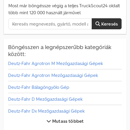
Megjegyzések = Felépítmény Djdpfxszca I So Ag Rock Gyártási év:
Most már böngéssze végig a teljes TruckScout24 oldalt
1989 Térfogat: 12 m3 = További információk = Általános
több mint 120 000 használt járművel.
információk Fülke: szimpla Rendszám: 9115QR88 Műszaki
információk Henger szám: 8 Hajtáslánc Motortípus: DEUTZ F6L413
Keresés
V – levegőhűtéses Tengely konfiguráció Gumiméret: 13R 22,5
Gumi profilmélység: 30% Első tengely: differenciálzár; Max.
tengelyterhelés: 5500 kg; kormányzott Hátsó tengely: ikerkerék;
differenciálzár; Max. tengelyterhelés: 12 000 kg Súlyok Önsúly: 8
Böngésszen a legnépszerűbb kategóriák
180 kg Terhelhetőség: 8 820 kg Megengedett össztömeg: 17 000
között:
kg Funkcionális Felépítmény márkája: SMG TANKER / TARTÁLY
Deutz-Fahr Agrotron M Mezőgazdasági Gépek
Állapot Műszaki állapot: jó Esztétikai állapot: jó Sérülések: nincs
Deutz-Fahr Agrotron Mezőgazdasági Gépek
Deutz-Fahr Bálagöngyölo Gép
Deutz-Fahr D Mezőgazdasági Gépek
Deutz-Fahr Dx Mezőgazdasági Gépek
Mutass többet
Deutz-Fahr Főnyíró