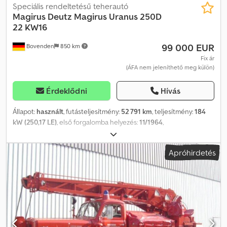
Speciális rendeltetésű teherautó
Magirus Deutz
Magirus Uranus 250D
22 KW16
99 000 EUR
Bovenden
850 km
Fix ár
(ÁFA nem jeleníthető meg külön)
Érdeklődni
Hívás
Állapot:
használt
, futásteljesítmény:
52 791 km
, teljesítmény:
184
kW (250,17 LE)
, első forgalomba helyezés:
11/1964
,
üzemanyagtípus:
dízel
, saját tömeg:
23 470 kg
, maximális
teherbírás:
1 530 kg
, össztömeg:
25 000 kg
, abroncs méret:
Apróhirdetés
11.00R20
, tengelyelrendezés:
6x6
, tengelytáv:
3 775 mm
, szín:
piros
, vezetőfülke:
nappali fülke
, hajtástípus:
mechanikai
,
felfüggesztés:
acél
, ülések száma:
3
, teljes hossz:
2 500 mm
, teljes
szélesség:
3 300 mm
, Gyártási év:
1964
, Felszereltség:
fülke,
kötélcsörlő, összkerékhajtás
, Jármű helye: Bovenden, dupla
üléses pad, hátsó ablak, 6 fokozatú kapcsoló, körbefutó villogó,
csörlő. Tengelytáv: 3775 mm. Felépítmény: F Uranus 7 típusú darus