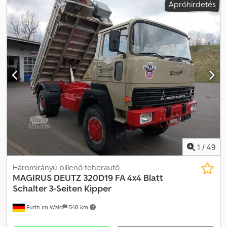
Apróhirdetés
tengelyelrendezés:
4x4
, energiahatékonyság:
F
, CO₂-kibocsátás:
601 g/km
, szín:
piros
, vezetőfülke:
egyéb
, hajtástípus:
mechanikai
,
ülések száma:
6
, teljes hossz:
2 350 mm
, teljes szélesség:
2 800
mm
, első gumi méret:
8.25-20 EHD
, hátsó gumiabroncs méret:
8.25-20 EHD
, Felszereltség:
összkerékhajtás
, Jármű helyszíne:
Bovenden, Klöckner H-Deutz TLF 16/53, TLF 16/25 A3500/6
Gyártási év: 1957 Az eladás vállalkozások számára vagy exportra
történik, az árakhoz 19% áfa kerül felszámításra. TARTOZÉKOKRA
VONATKOZÓ INFORMÁCIÓK GARANCIA NÉLKÜL, a változtatások,
közbenső értékesítés és tévedések jogát fenntartjuk! Dcsdpfx
Agovhlhde Rek
1
/
49
Háromirányú billenő teherautó
MAGIRUS DEUTZ
320D19 FA 4x4 Blatt
Schalter 3-Seiten Kipper
Furth im Wald
548 km