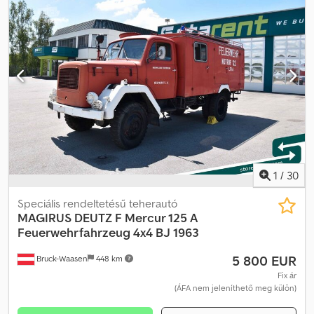
1
/
30
Speciális rendeltetésű teherautó
MAGIRUS DEUTZ
F Mercur 125 A
Feuerwehrfahrzeug 4x4 BJ 1963
5 800 EUR
Bruck-Waasen
448 km
Fix ár
(ÁFA nem jeleníthető meg külön)