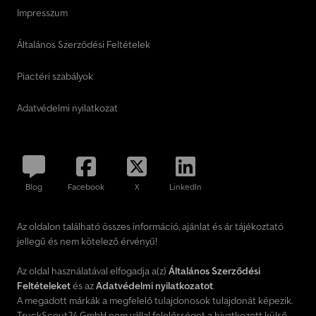
Impresszum
Általános Szerződési Feltételek
Piactéri szabályok
Adatvédelmi nyilatkozat
Blog
Facebook
X
LinkedIn
Az oldalon található összes információ, ajánlat és ár tájékoztató
jellegű és nem kötelező érvényű!
Az oldal használatával elfogadja a(z)
Általános Szerződési
Feltételeket
és az
Adatvédelmi nyilatkozatot
.
A megadott márkák a megfelelő tulajdonosok tulajdonát képezik.
TruckScout24 GmbH nem vállal felelősséget a hivatkozott külső