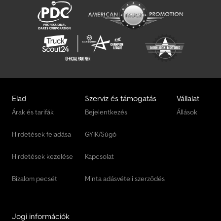
Magirus Deutz Multiliftes
Magirus Deutz Oldtimer
Magirus Deutz Platós Ponyvás
Magirus Deutz Speciális Járművek
Magirus Deutz Teherautó
Elad
Szerviz és támogatás
Vállalat
Magirus Deutz Tuzoltó/Mento
Árak és tarifák
Bejelentkezés
Állások
Man Magastetos Dobozos Kocsi
Hirdetések feladása
GYIK/Súgó
Zettelmeyer Egyéb
Hirdetések kezelése
Kapcsolat
Bizalom pecsét
Minta adásvételi szerződés
Jogi információk