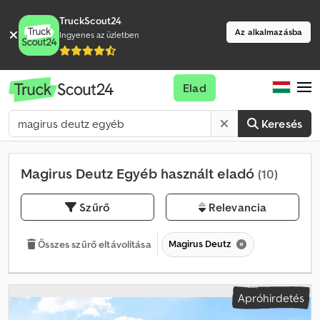
TruckScout24
Az alkalmazásba
Ingyenes az üzletben
Elad
Keresés
Magirus Deutz Egyéb használt eladó
(10)
Szűrő
Relevancia
Magirus Deutz
Összes szűrő eltávolítása
Apróhirdetés