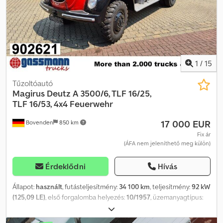
nélkül értékesítjük. A fent megadott adatok nem kötelező
érvényűek, fenntartjuk a jogot a hibákra/változtatásokra és a
köztes értékesítésre! Telefonszám: 08026/2188
1
/
15
Tűzoltóautó
Magirus Deutz
A 3500/6, TLF 16/25,
TLF 16/53, 4x4 Feuerwehr
17 000 EUR
Bovenden
850 km
Fix ár
(ÁFA nem jeleníthető meg külön)
Érdeklődni
Hívás
Állapot:
használt
, futásteljesítmény:
34 100 km
, teljesítmény:
92 kW
(125,09 LE)
, első forgalomba helyezés:
10/1957
, üzemanyagtípus:
dízel
, saját tömeg:
5 670 kg
, maximális teherbírás:
1 820 kg
,
össztömeg:
7 490 kg
, abroncs méret:
8.25-20 EHD
,