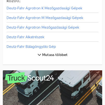
között:
kg Funkcionális Felépítmény márkája: SMG TANKER / TARTÁLY
Deutz-Fahr Agrotron K Mezőgazdasági Gépek
Állapot Műszaki állapot: jó Esztétikai állapot: jó Sérülések: nincs
Deutz-Fahr Agrotron M Mezőgazdasági Gépek
Deutz-Fahr Agrotron Mezőgazdasági Gépek
Deutz-Fahr Alkatrészek
Deutz-Fahr Bálagöngyölo Gép
Mutass többet
Deutz-Fahr D Mezőgazdasági Gépek
Deutz-Fahr Dx Mezőgazdasági Gépek
Deutz-Fahr Főnyíró
Deutz-Fahr K Mezőgazdasági Gépek
Deutz-Fahr M Mezőgazdasági Gépek
Deutz-Fahr Mezőgazdasági Gépek