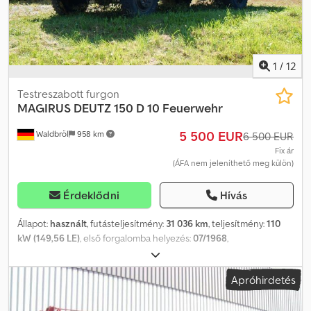
1
/
12
Testreszabott furgon
MAGIRUS DEUTZ
150 D 10 Feuerwehr
5 500 EUR
Waldbröl
958 km
6 500 EUR
Fix ár
(ÁFA nem jeleníthető meg külön)
Érdeklődni
Hívás
Állapot:
használt
, futásteljesítmény:
31 036 km
, teljesítmény:
110
kW (149,56 LE)
, első forgalomba helyezés:
07/1968
,
üzemanyagtípus:
dízel
, össztömeg:
7 490 kg
, hajtástípus:
mechanikai
, ülések száma:
6
, teljes hossz:
6 700 mm
, teljes
Apróhirdetés
szélesség:
2 450 mm
, teljes magasság:
2 720 mm
, ZF által gyártott
speciális váltó tűzoltó járművekhez (szinkronizált) Váltáskor nincs