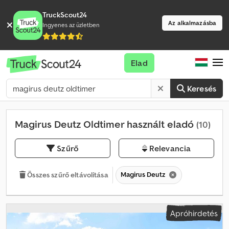
TruckScout24
Az alkalmazásba
Ingyenes az üzletben
Elad
Keresés
Magirus Deutz Oldtimer használt eladó
(10)
Szűrő
Relevancia
Magirus Deutz
Összes szűrő eltávolítása
Apróhirdetés