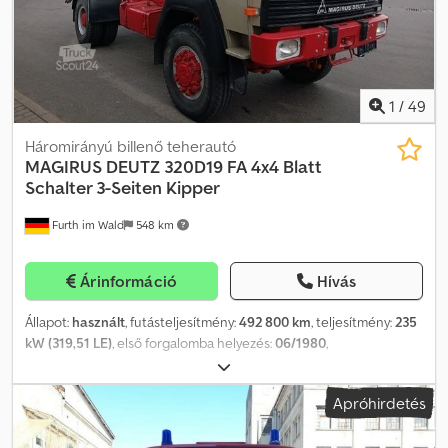
1
/
49
Háromirányú billenő teherautó
MAGIRUS DEUTZ
320D19 FA 4x4 Blatt
Schalter 3-Seiten Kipper
Furth im Wald
548 km
Árinformáció
Hívás
Állapot:
használt
, futásteljesítmény:
492 800 km
, teljesítmény:
235
kW (319,51 LE)
, első forgalomba helyezés:
06/1980
,
üzemanyagtípus:
dízel
, össztömeg:
19 000 kg
, tengelyelrendezés:
2 tengely
, következő vizsga (TÜV):
07/2026
, szín:
szürke
,
Apróhirdetés
hajtástípus:
mechanikai
, teljes szélesség:
2 500 mm
, teljes
magasság:
2 850 mm
, rakodótér térfogata:
6 m³
, raktér hossza: