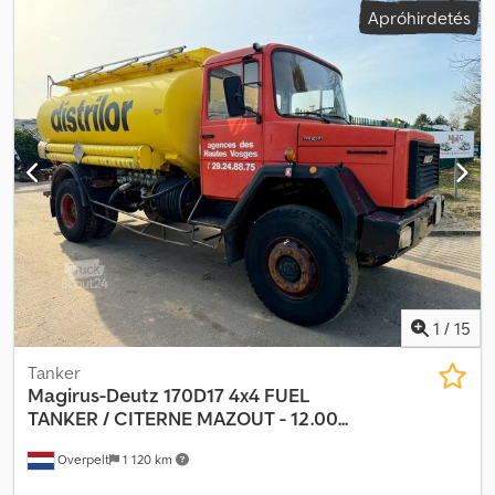
Apróhirdetés
mm
, fékek:
motorfék
, szín:
piros
, vezetőfülke:
nappali fülke
,
hajtástípus:
mechanikai
, felfüggesztés:
acél
, ülések száma:
7
, teljes
hossz:
6 500 mm
, Felszereltség:
összkerékhajtás
, Ajánlatunk nem
kötelező érvényű – a változtatás és a közbenső értékesítés jogát
fenntartjuk – az eladás mindenféle garancia kizárásával történik –
minden adat tájékoztató jellegű, garancia nélkül! Dkjdpfswm
Nudex Amhjr
1
/
15
Tanker
Magirus-Deutz
170D17 4x4 FUEL
TANKER / CITERNE MAZOUT - 12.00...
Overpelt
1 120 km