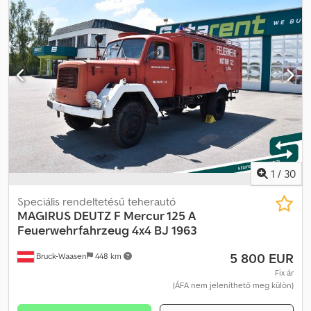
1
/
30
Speciális rendeltetésű teherautó
MAGIRUS DEUTZ
F Mercur 125 A
Feuerwehrfahrzeug 4x4 BJ 1963
5 800 EUR
Bruck-Waasen
448 km
Fix ár
(ÁFA nem jeleníthető meg külön)