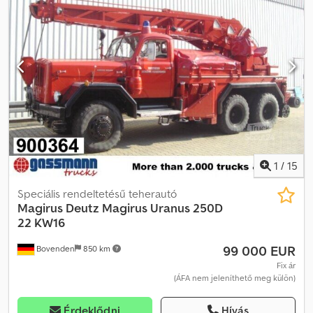
szükség gázfröccsre Dsdpfx Aexpl T Eemhokr Ügyfél
megbízásából
1
/
15
Speciális rendeltetésű teherautó
Magirus Deutz
Magirus Uranus 250D
22 KW16
99 000 EUR
Bovenden
850 km
Fix ár
(ÁFA nem jeleníthető meg külön)
Érdeklődni
Hívás