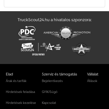
Magirus Deutz Tuzoltó/Mento
TruckScout24.hu a hivatalos szponzora:
Mccormick Oldtimer
Oldtimer
Elad
Szerviz és támogatás
Vállalat
Árak és tarifák
Bejelentkezés
Állások
Hirdetések feladása
GYIK/Súgó
Hirdetések kezelése
Kapcsolat