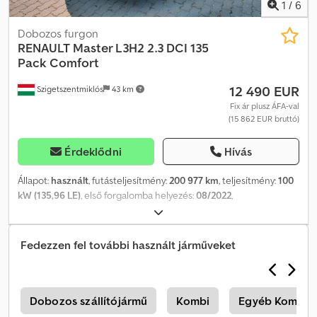
1
/
6
Dobozos furgon
RENAULT
Master L3H2 2.3 DCI 135
Pack Comfort
12 490 EUR
Szigetszentmiklós
43 km
Fix ár plusz ÁFA-val
(15 862 EUR bruttó)
Érdeklődni
Hívás
Állapot:
használt
, futásteljesítmény:
200 977 km
, teljesítmény:
100
kW (135,96 LE)
, első forgalomba helyezés:
08/2022
,
üzemanyagtípus:
dízel
, össztömeg:
3 500 kg
, következő vizsga
(TÜV):
04/2028
, szín:
fehér
, hajtástípus:
mechanikai
, kibocsátási
osztály:
Euro 6
, ülések száma:
3
, raktér hossza:
3 695 mm
,
Fedezzen fel további használt járműveket
rakodótér szélesség:
1 770 mm
, raktérmagasság:
1 925 mm
,
Gyártási év:
2022
, Felszereltség:
ABS, elektronikus
stabilitásprogram (ESP), központi zár, légkondicionálás
, Kérjük,
hívjon minket a WhatsUp/Viber alkalmazáson keresztül is! E-mail: A
r
Dobozos szállítójármű
Kombi
Egyéb Kombi
jármű saját flottánk része, teljeskörűen nyomon követhető