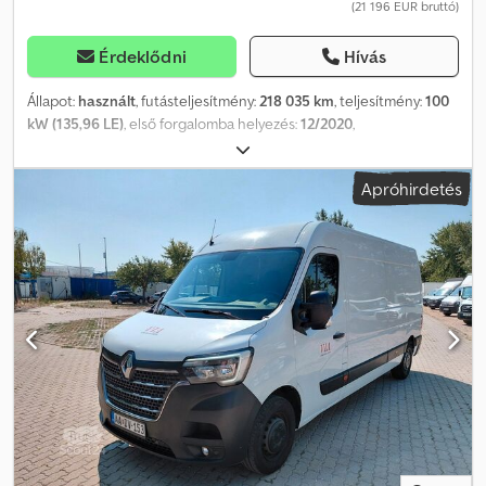
(21 196 EUR bruttó)
Érdeklődni
Hívás
Állapot:
használt
, futásteljesítmény:
218 035 km
, teljesítmény:
100
kW (135,96 LE)
, első forgalomba helyezés:
12/2020
,
üzemanyagtípus:
dízel
, össztömeg:
3 500 kg
, következő vizsga
(TÜV):
12/2026
, szín:
fehér
, hajtástípus:
mechanikai
, kibocsátási
Apróhirdetés
osztály:
Euro 6
, ülések száma:
7
, raktér hossza:
3 200 mm
,
rakodótér szélesség:
2 100 mm
, Gyártási év:
2020
, Felszereltség:
ABS, elektronikus stabilitásprogram (ESP), központi zár,
légkondicionálás
, Kérjük, hívjon minket a WhatsUp/Viber
alkalmazáson keresztül is! E-mail: Cjdpfjzr S Risx Ankjrf Ez a jármű a
hosszú távú flottánk része, teljes szerviztörténettel rendelkezik.
Felszereltség: tempomat, klímaberendezés, Bluetooth-os
multimédia rendszer, elektromos tükrök és ablakok stb.