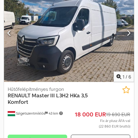
Gyártási év:
2022
, Felszereltség:
ABS, elektronikus
stabilitásprogram (ESP), központi zár, légkondicionálás
, Kérjük,
hívjon minket a WhatsUp/Viber alkalmazáson keresztül is! E-mail: A
főbb felszerelések közé tartozik: Bluetooth, multimédiás rendszer,
multifunkciós kormánykerék, elektromos tükrök és ablakok stb.
Cedpfxozmb Uyj Ankjrf
1
/
6
Hűtőfelépítményes furgon
RENAULT
Master III L3H2 HKa 3,5
Komfort
18 000 EUR
Szigetszentmiklós
43 km
19 690 EUR
Fix ár plusz ÁFA-val
(22 860 EUR bruttó)