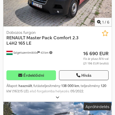
munkaképességű, a motor és a hidraulikarendszer nagyon tiszta
és jól működik. Az ár NETTÓ exportra értendő. Beszélünk: -
Angolul - Németül - Magyarul
1
/
6
Dobozos furgon
RENAULT
Master Pack Comfort 2.3
L4H2 165 LE
16 690 EUR
Szigetszentmiklós
43 km
Fix ár plusz ÁFA-val
(21 196 EUR bruttó)
Érdeklődni
Hívás
Állapot:
használt
, futásteljesítmény:
138 000 km
, teljesítmény:
120
kW (163,15 LE)
, első forgalomba helyezés:
05/2022
,
üzemanyagtípus:
dízel
, össztömeg:
3 500 kg
, következő vizsga
(TÜV):
09/2027
, szín:
piros
, hajtástípus:
mechanikai
, kibocsátási
Apróhirdetés
osztály:
Euro 6
, ülések száma:
3
, raktér hossza:
4 345 mm
,
rakodótér szélesség:
1 780 mm
, raktérmagasság:
1 810 mm
,