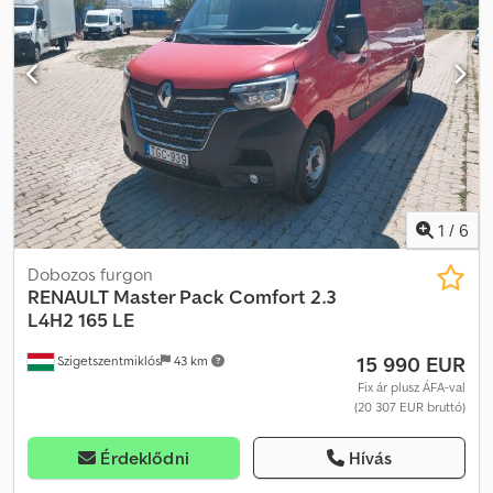
E-mail: Csdpfx Aey S Nk Njnkjrf
1
/
6
Dobozos furgon
RENAULT
Master Pack Comfort 2.3
L4H2 165 LE
15 990 EUR
Szigetszentmiklós
43 km
Fix ár plusz ÁFA-val
(20 307 EUR bruttó)
Érdeklődni
Hívás