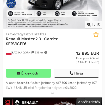
1
/
15
Hűtve/fagyasztva szállítás
Renault
Master 2.3 - Carrier -
SERVICED!
12 995 EUR
ŁAZISKA GÓRNE
335 km
Fix ár plusz ÁFA-val
(15 984 EUR bruttó)
Érdeklődni
Hívás
Állapot:
használt
, futásteljesítmény:
417 300 km
, teljesítmény:
107
kW (145,48 LE)
, első forgalomba helyezés:
01/2020
,
üzemanyagtípus:
dízel
, abroncs méret:
225/65R16C
, gumiabroncs
állapota:
80 százalék
, tengelyelrendezés:
4x2
, tengelytáv:
3 700
Apróhirdetés
mm
, üzemanyag:
dízel
, üzemanyagtartály kapacitása:
60 l
, szín: