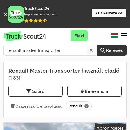
TruckScout24
Az alkalmazásba
Ingyenes az üzletben
Elad
Keresés
Renault Master Transporter használt eladó
(1 831)
Szűrő
Relevancia
Renault
Összes szűrő eltávolítása
Apróhirdetés