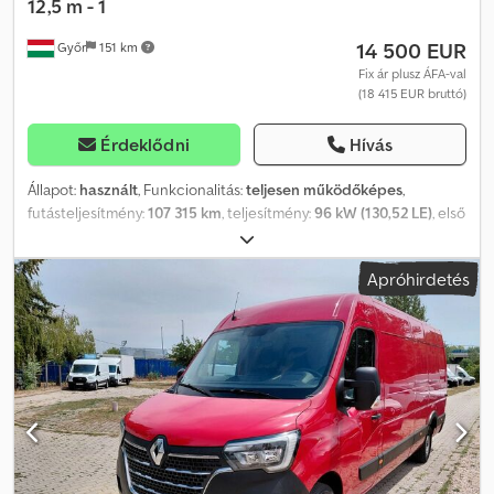
12,5 m - 1
14 500 EUR
Győr
151 km
Fix ár plusz ÁFA-val
(18 415 EUR bruttó)
Érdeklődni
Hívás
Állapot:
használt
, Funkcionalitás:
teljesen működőképes
,
futásteljesítmény:
107 315 km
, teljesítmény:
96 kW (130,52 LE)
, első
forgalomba helyezés:
12/2019
, üzemanyagtípus:
dízel
, össztömeg:
3 500 kg
, gumiabroncs állapota:
80 százalék
, tengelyelrendezés:
Apróhirdetés
4x2
, szín:
fehér
, hajtástípus:
mechanikai
, kibocsátási osztály:
Euro
6
, ülések száma:
3
, Gyártási év:
2019
, üzemórák:
1 575 h
,
Felszereltség:
ABS, szervokormány
, Renault Master Versalift ETL-
32-125 - 12,5 m - 120 kg Munkamagasság: 12,5 m Futott kilométer:
107315 km Üzemóra: 1575 Gyártási év: 2019/12 Kibocsátási osztály:
EURO6 Teljesítmény: 96 kW Hengerűrtartalom: 2299 ccm Típus:
Hidraulikus munkaállvány, használt jármű Üzemanyag: Dízel
Megengedett össztömeg (GVW): 3500 kg Ülések száma: 3 Váltó:
Kézi váltó Készleten: Igen Csdpezab Uuefx Ankjrf Felszereltség:
ABS, szervokormány, tolatókamera Járműleírás: A gép jó