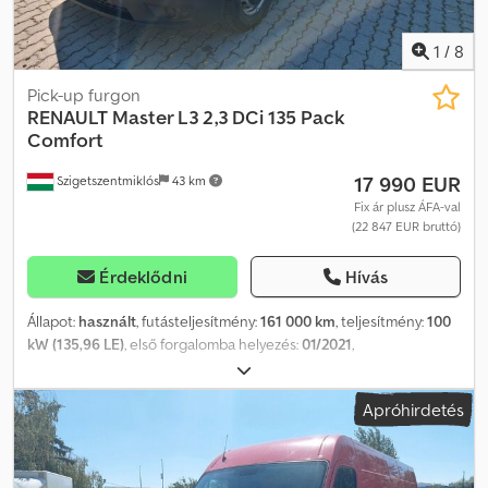
1
/
8
Pick-up furgon
RENAULT
Master L3 2,3 DCi 135 Pack
Comfort
17 990 EUR
Szigetszentmiklós
43 km
Fix ár plusz ÁFA-val
(22 847 EUR bruttó)
Érdeklődni
Hívás
Állapot:
használt
, futásteljesítmény:
161 000 km
, teljesítmény:
100
kW (135,96 LE)
, első forgalomba helyezés:
01/2021
,
üzemanyagtípus:
dízel
, össztömeg:
3 500 kg
, következő vizsga
(TÜV):
12/2027
, szín:
fehér
, hajtástípus:
mechanikai
, kibocsátási
Apróhirdetés
osztály:
Euro 6
, ülések száma:
7
, raktér hossza:
3 182 mm
, rakodótér
szélesség:
2 047 mm
, Gyártási év:
2021
, Felszereltség:
ABS,
elektronikus stabilitásprogram (ESP), központi zár,
légkondicionálás
, Kérjük, hívjon minket WhatsAppon/Viberen is.