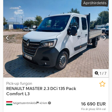
Apróhirdetés
1
/
7
Pick-up furgon
RENAULT
MASTER 2.3 DCi 135 Pack
Comfort L3
16 690 EUR
Szigetszentmiklós
43 km
Fix ár plusz ÁFA-val