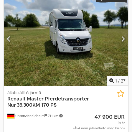
1
/
27
állatszállító jármű
Renault Master
Pferdetransporter
Nur 35.300KM 170 PS
47 900 EUR
Unterschneidheim
711 km
Fix ár
(ÁFA nem jeleníthető meg külön)