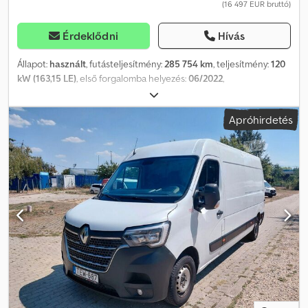
(16 497 EUR bruttó)
magasságban állítható, nappali menetfény (LED), rögzítőfülek a
raktér padlójában, hővédő üvegezés, megengedett össztömeg
Érdeklődni
Hívás
3,50 tonna.
Állapot:
használt
, futásteljesítmény:
285 754 km
, teljesítmény:
120
kW (163,15 LE)
, első forgalomba helyezés:
06/2022
,
üzemanyagtípus:
dízel
, össztömeg:
3 500 kg
, szín:
fehér
,
hajtástípus:
mechanikai
, kibocsátási osztály:
Euro 6
, ülések száma:
Apróhirdetés
3
, raktér hossza:
4 724 mm
, rakodótér szélesség:
2 100 mm
,
raktérmagasság:
2 168 mm
, Gyártási év:
2022
, Felszereltség:
ABS,
elektronikus stabilitásprogram (ESP), központi zár,
légkondicionálás
, Kérjük, hívjon minket a WhatsUp/Viber
alkalmazáson keresztül is! E-mail: A jármű a saját flottánk része,
teljeskörűen nyomon követhető szerviztörténettel rendelkezik.
Főbb felszerelések: Bluetooth, multimédiás rendszer,
multifunkciós kormánykerék, elektromos tükrök és ablakok, ABS,
ASR, központi zár, stb. Különleges felszerelések: Cedpfx Anozr S
Rcekerf Kihúzható külső tükrök, belső dizájn: króm színű
szellőzőnyílások, teljes kerékburkolatok, menetkész pótkerék,
vezetőfülkében található ülések: dupla utasülés multifunkciós
tárolóval. További felszerelések: Tárpolc, vezetőoldali légzsák,