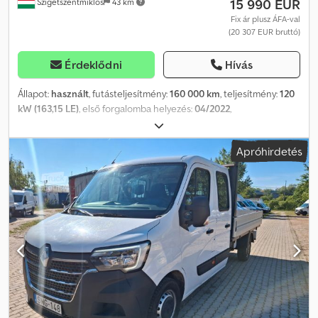
15 990 EUR
Szigetszentmiklós
43 km
Fix ár plusz ÁFA-val
(20 307 EUR bruttó)
Érdeklődni
Hívás
Állapot:
használt
, futásteljesítmény:
160 000 km
, teljesítmény:
120
kW (163,15 LE)
, első forgalomba helyezés:
04/2022
,
üzemanyagtípus:
dízel
, össztömeg:
3 500 kg
, következő vizsga
(TÜV):
04/2028
, szín:
piros
, hajtástípus:
mechanikai
, kibocsátási
Apróhirdetés
osztály:
Euro 6
, ülések száma:
3
, raktér hossza:
4 331 mm
, rakodótér
szélesség:
1 775 mm
, raktérmagasság:
1 826 mm
, Gyártási év:
2022
,
Felszereltség:
ABS, elektronikus stabilitásprogram (ESP),
központi zár, légkondicionálás
, Kérjük, hívjon minket a
WhatsUp/Viber alkalmazáson keresztül is! E-mail: Crjdozqxfqopfx
Anksf A főbb felszerelések közé tartozik: Bluetooth, multimédiás
rendszer, multifunkciós kormánykerék, elektromos tükrök és
ablakok stb.