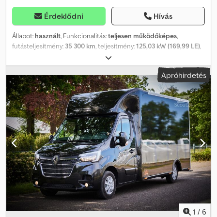
Érdeklődni
Hívás
Állapot:
használt
, Funkcionalitás:
teljesen működőképes
,
futásteljesítmény:
35 300 km
, teljesítmény:
125,03 kW (169,99 LE)
,
első forgalomba helyezés:
05/2018
, üzemanyagtípus:
dízel
,
össztömeg:
3 500 kg
, következő vizsga (TÜV):
07/2028
, üzemanyag:
Apróhirdetés
dízel
, hajtástípus:
automata
, kibocsátási osztály:
Euro 6
, ülések
száma:
3
, Gyártási év:
2018
, Felszereltség:
ABS, AdBlue, Bluetooth,
elektromos ablakemelő, fedélzeti számítógép, központi zár,
légkondicionálás, légterelő, légzsák, navigációs rendszer, nem
dohányzó jármű, szervokormány, tempomat, utánfutó vonófej
,
Renault Master automata lótranszporter Első regisztráció: 2018
Euro 6 norma Mindössze 35 300 km 170 LE Új műszaki vizsga Új
szerviz 3 ülőhely Automata váltó Tempomat Alufelnik Klíma
Navigációs rendszer Rádió kihangosítóval Videófelügyelet a
lórekeszben + tolatókamera Hőmérséklet-ellenőrzés a
lórekeszben Vonóhorog, 2,5 t Oldalsó rámpa, felette 2 fedél
Tárolótér a tetőspoilerben 2 ló számára kialakított hely Állítható
válaszfal 2 nyeregtartó Lóigénytartó Öltözőszekrény Tetőablak
Ventilátor Cjdpfeznfffsx Anksrf Ablakok Hátsó ajtó a
1
/
6