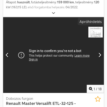
Állapot:
használt
, futásteljesítmény:
159 000 km
, teljesítmény:
120
kW (163,15 LE)
, első forgalomba helyezés:
04/2022
,
üzemanyagtípus:
dízel
, össztömeg:
3 500 kg
, következő vizsga
(TÜV):
04/2028
, szín:
piros
, hajtástípus:
mechanikai
, kibocsátási
Apróhirdetés
osztály:
Euro 6
, ülések száma:
3
, raktér hossza:
4 345 mm
,
rakodótér szélesség:
1 780 mm
, raktérmagasság:
1 810 mm
,
Gyártási év:
2022
, Felszereltség:
ABS, elektronikus
stabilitásprogram (ESP), központi zár, légkondicionálás
, Kérjük,
hívjon minket a WhatsUp/Viber alkalmazáson keresztül is! E-mail:
Cedpozng Egofx Ankjrf A főbb felszerelések közé tartozik:
Bluetooth, multimédiás rendszer, multifunkciós kormánykerék,
elektromos tükrök és ablakok stb.
1
/
18
Dobozos furgon
Renault
Master Versalift ETL-32-125 -