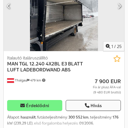
fizetési feltételeink érvényesek.
1
/
25
Italautó italáruszállító
MAN
TGL 12.240 4X2BL E3 BLATT
LUFT LADEBORDWAND ABS
7 900 EUR
Thalgau
479 km
Fix ár plusz ÁFA-val
(9 480 EUR bruttó)
Érdeklődni
Hívás
Állapot:
használt
, futásteljesítmény:
300 552 km
, teljesítmény:
176
kW (239,29 LE)
, első forgalomba helyezés:
01/2006
,