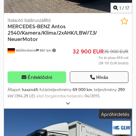
Ülésfűtés * Klíma * 1 ágy * Adaptív tempomat * Sávtartó
1
/
17
asszisztens * Automata váltó Codpfx Ajzr Sxyen Hsrf * VEB+
fékrendszer
Italautó italáruszállító
MERCEDES-BENZ
Antos
2540/Kamera/Klima/2xAHK/LBW/7,3/
NeuerMotor
32 900 EUR
Wölfersheim
861 km
35 900 EUR
Fix ár plusz ÁFA-val
(39 151 EUR bruttó)
Érdeklődni
Hívás
Állapot:
használt
, futásteljesítmény:
69 000 km
, teljesítmény:
290
kW (394,29 LE)
, első forgalomba helyezés:
04/2015
,
üzemanyagtípus:
dízel
, össztömeg:
25 000 kg
, tengelyelrendezés:
3 tengely
, hajtástípus:
automata
, kibocsátási osztály:
Euro 6
,
Apróhirdetés
raktér hossza:
7 300 mm
, rakodótér szélesség:
2 450 mm
,
raktérmagasság:
2 200 mm
, Gyártási év:
2015
, Felszereltség:
ABS,
elektronikus stabilitásprogram (ESP), emelőhátfal, koromszűrő,
légkondicionálás
, Truckpoint Wölfersheim GmbH – Az Ön