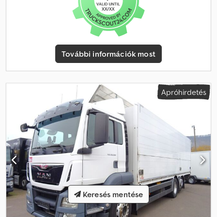
Csapolt sör tanúsítvány * 2.000 kg-os Bär emelőhátfal * Emelhető
kormányzott pótkerék tengely * Intarder * XLX fülke * Klíma *
Navigáció * Tolatókamera * Hűtőszekrény * Ülésfűtés * Adaptív
tempomat * Teljes légrugózás * Automata váltó * Euro 6 Több
jármű azonnal elérhető Crsdjyg Tb Tspfx An Hsf Megfelelő
További információk most
pótkocsik elérhetők
Apróhirdetés
Keresés mentése