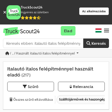
TruckScout24
Az alkalmazásba
Ingyenes az üzletben
Elad
Keresés
/ ... / Használt italautó italos felépítménnyel
Italautó italos felépítménnyel használt
eladó
(217)
Szűrő
Relevancia
Szállítójárművek és haszongépjár
Összes szűrő eltávolítása