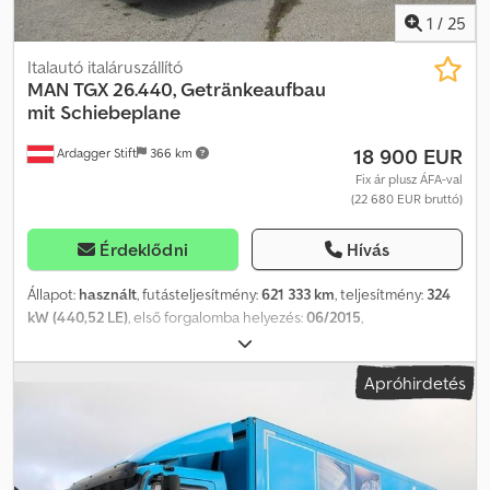
1
/
25
Italautó italáruszállító
MAN
TGX 26.440, Getränkeaufbau
mit Schiebeplane
18 900 EUR
Ardagger Stift
366 km
Fix ár plusz ÁFA-val
(22 680 EUR bruttó)
Érdeklődni
Hívás
Állapot:
használt
, futásteljesítmény:
621 333 km
, teljesítmény:
324
kW (440,52 LE)
, első forgalomba helyezés:
06/2015
,
üzemanyagtípus:
dízel
, össztömeg:
26 000 kg
, tengelyelrendezés:
3 tengely
, következő vizsga (TÜV):
06/2026
, fékek:
retarder
,
Apróhirdetés
hajtástípus:
automata
, kibocsátási osztály:
Euro 6
, Felszereltség:
ABS, légkondicionálás, állófűtés
, MAN 26.440 teherautó,
italtartályos felépítménnyel, csúszóponyvával, szárnyas ajtókkal. A
felépítmény alkalmas italok szállítására, a TÜV-vizsga érvényes
2026.06-ig. Gumiabroncsok állapota: 1. tengely kb. 60%, 2. tengely