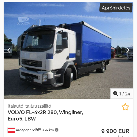
Apróhirdetés
1
/
24
Italautó italáruszállító
VOLVO
FL-4x2R 280, Wingliner,
Euro5, LBW
9 900 EUR
Ardagger Stift
366 km