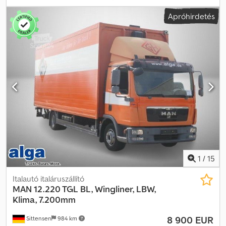
2 tengely
, szín:
piros
, hajtástípus:
automata
, kibocsátási osztály:
Apróhirdetés
Euro 6
, raktér hossza:
5 150 mm
, rakodótér szélesség:
2 420 mm
,
raktérmagasság:
2 000 mm
, Felszereltség:
ABS, emelőhátfal,
koromszűrő, légkondicionálás, navigációs rendszer,
összkerékhajtás
, MAN TGM 13.290 4x4, összkerék-meghajtású
italfelszerelő jármű, Bär 2000 kg teherbírású rakodórámpával. Bal
oldalon mechanikus, job oldalon hidraulikus billentőfal, valamint
1000 kg teherbírású oldalra billentő rámpával. Automataváltó,
légkondicionáló, 2 db vonófej, légrugózott hátsó tengely,
motorfék, fűthető vezetőülés, tolatókamera, navigációs
rendszerrel ellátott rádió, multifunkciós kormánykerék, EURO 6, 2
elektromos ablakemelő, elektromos tükrök, ABS. Felépítmény
belső méretei: Hossz: 5,15 méter Szélesség: 2,42 méter Magasság:
2,00 méter Cjdpfx Anezq I S Hj Herf Megengedett raktérterhelés:
6150 kg
1
/
15
Italautó italáruszállító
MAN
12.220 TGL BL, Wingliner, LBW,
Klima, 7.200mm
8 900 EUR
Sittensen
984 km