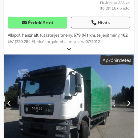
Fix ár plusz ÁFA-val
(10 591 EUR bruttó)
Érdeklődni
Hívás
Állapot:
használt
, futásteljesítmény:
679 041 km
, teljesítmény:
162
kW (220,26 LE)
, első forgalomba helyezés:
07/2012
,
üzemanyagtípus:
dízel
, össztömeg:
12 000 kg
, tengelyelrendezés:
2 tengely
, szín:
narancssárga
, hajtástípus:
automata
, kibocsátási
Apróhirdetés
osztály:
Euro 5
, teljes szélesség:
2 550 mm
, teljes magasság:
3 950
mm
, rakodótér térfogata:
48 m³
, raktér hossza:
7 240 mm
,
rakodótér szélesség:
2 485 mm
, raktérmagasság:
2 665 mm
,
Felszereltség:
ABS, emelőhátfal, légkondicionálás
, Wingliner
billenő oldalfal-felépítmény „tető felett”, elektromos vezérlésű
hidraulikaszivattyúval, kábeles távvezérléssel, 3 db lyuksín a
padlóban és a mennyezetben teleszkópos rudakhoz, rétegelt
lemezpadló, BÄR emelőhátfal, típus: BC 2000S4, max.
emelőképesség 2000 kg, ABS, ASR, hátsó tengely differenciálzár,
motorfék, tempomat, klímaberendezés, multifunkciós
kormánykerék, fűthető és elektromosan állítható külső tükrök,
elektromos ablakemelők a vezető- és utasoldali ajtón, tetőablak,