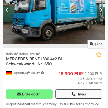
kb. 60%, 3. tengely kb. 10%. Osztályos állapotú, osztrák teherautó,
Euro 6-os, saját tömeg: 11.000 kg, tengelytáv: 4800 mm / 1350 mm,
alvázszám: WMA21XZZ5FW206293. Kapcsolat: Ivelina Redl (orosz,
bolgár, szerb, angol, német nyelven). Telefonszám: [telefonszám]. A
hiba és az előzetes eladás joga fenntartva! FIGYELEM: Irodánk
2026.08.01. és 2026.08.16. között üzemzárás miatt zárva tart.
Credpfszdwqfex An Hef 2026.08.17-től, hétfőtől újra elérhetőek
vagyunk!
1
/
14
Italautó italáruszállító
MERCEDES-BENZ
1330 4x2 BL -
Schwenkwand - Nr.: 650
18 900 EUR
Regensburg
586 km
19 900 EUR
Fix ár plusz ÁFA-val
(22 491 EUR bruttó)
Érdeklődni
Hívás
Állapot:
használt
, futásteljesítmény:
575 838 km
, teljesítmény:
220