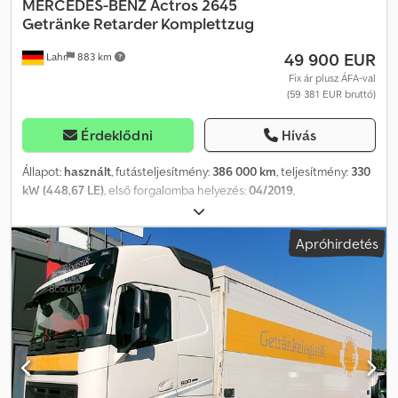
MERCEDES-BENZ
Actros 2645
Getränke Retarder Komplettzug
49 900 EUR
Lahr
883 km
Fix ár plusz ÁFA-val
(59 381 EUR bruttó)
Érdeklődni
Hívás
Állapot:
használt
, futásteljesítmény:
386 000 km
, teljesítmény:
330
kW (448,67 LE)
, első forgalomba helyezés:
04/2019
,
üzemanyagtípus:
dízel
, össztömeg:
44 000 kg
, tengelyelrendezés:
3 tengely
, fékek:
retarder
, szín:
fehér
, hajtástípus:
automata
,
Apróhirdetés
kibocsátási osztály:
Euro 6
, Gyártási év:
2019
, Felszereltség:
ABS,
elektronikus stabilitásprogram (ESP), emelőhátfal,
légkondicionálás, navigációs rendszer, állófűtés
, Mercedes-
Benz Actros 2645 italtömeg-szállító jármű, retarderrel,
emelhető/kormányozható tengellyel, teljes légrugóval, navigációs
rendszerrel, LBW-vel, Euro 6-os Érdeklődni: 0726685 * Állapot:
nagyon jó * Motor teljesítmény: 330 kW / 450 LE * Hengervolumen:
12.809 cm³ * Megengedett össztömeg: 26.000 kg * Saját tömeg:
12.150 kg * Adblue * Retarder * ABS * ASR * ESP * Differenciálzár,