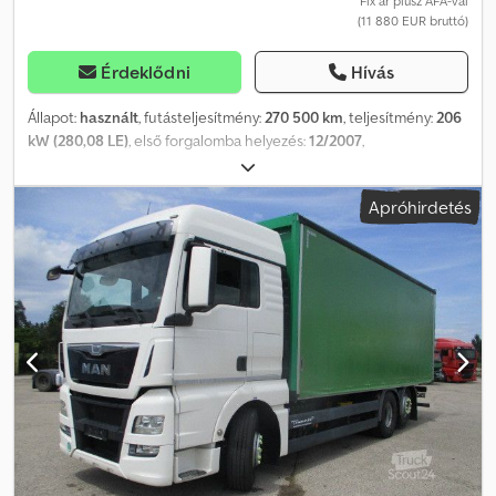
Fix ár plusz ÁFA-val
(11 880 EUR bruttó)
Érdeklődni
Hívás
Állapot:
használt
, futásteljesítmény:
270 500 km
, teljesítmény:
206
kW (280,08 LE)
, első forgalomba helyezés:
12/2007
,
üzemanyagtípus:
dízel
, össztömeg:
18 000 kg
, tengelyelrendezés:
2 tengely
, hajtástípus:
mechanikai
, kibocsátási osztály:
Euro 5
,
Apróhirdetés
Felszereltség:
ABS, emelőhátfal
, Volvo FL-4x2R 280 teherautó,
Wingliner felépítménnyel, ZEPRO 2000 kg teherbírású
rakodóplatformmal, Euro 5-ös motorral, gumik állapota: első
tengely kb. 40%, hátsó tengely kb. 60%, tengelytáv: 5000 mm,
saját tömeg: 8540 kg, osztrák teherautó, alvázszám:
YV2TBL0A37B4849, kapcsolattartó: Ivelina Redl (orosz, bolgár,
szerb, angol, német nyelvtudással), telefonszám: [telefonszám]. A
hiba és az előzetes értékesítés jogát fenntartjuk! FIGYELEM:
Irodánk 2026.08.01. és 2026.08.16. között üzemszünet miatt zárva
tart. Hétfőtől, 2026.08.17-től újra elérhetőek vagyunk! Crsdpfx
Anozp Aa Nj Hjf