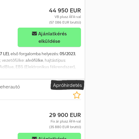
44 950 EUR
VB plusz ÁFA-val
(57 086 EUR bruttó)
Ajánlatkérés
elküldése
7 LE)
, első forgalomba helyezés:
05/2023
,
r
, vezetőfülke:
alvófülke
, hajtástípus:
AdBlue, EBS (Elektronikus fékrendszer),
zsák
, = További opciók és tartozékok = -
lsó spoilerek = Megjegyzések = DAF XG480,
Apróhirdetés
ló klíma, új tachográf G2v2, Hyva hidraulika
teherautó
ató Saját tömeg: 8023 kg Megengedett
es 2027.05-ig
29 900 EUR
Fix ár plusz ÁFA-val
(35 880 EUR bruttó)
Ajánlatkérés