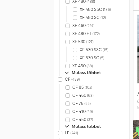
XF 480
(488)
XF 480 SSC
(136)
XF 480 SC
s
(12)
k
XF 460
(224)
XF 480 FT
(172)
XF 530
(127)
XF 530 SSC
(15)
XF 530 SC
(5)
XF 450
(88)
Mutass többet
CF
(489)
CF 85
(102)
Á
CF 460
(63)
CF 75
(55)
k
CF 410
(49)
CF 450
(37)
Mutass többet
s
LF
(241)