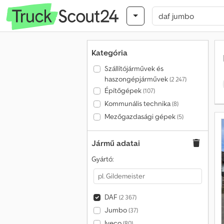
Kategória
Szállítójárművek és
haszongépjárművek
(2 247)
Építőgépek
(107)
Kommunális technika
(8)
Mezőgazdasági gépek
(5)
Jármű adatai
Gyártó:
DAF
(2 367)
Jumbo
(37)
Iveco
(80)