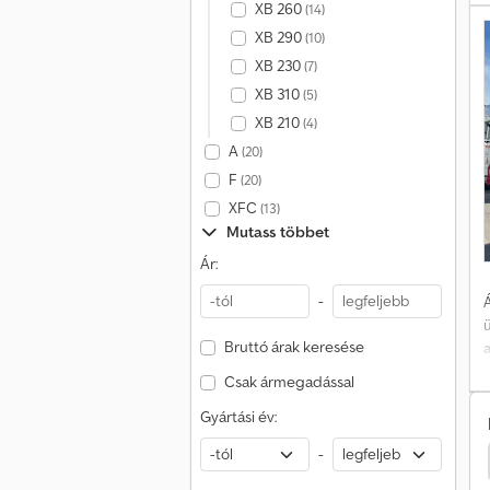
XB 260
(14)
XB 290
(10)
XB 230
(7)
XB 310
(5)
XB 210
S
(4)
A
(20)
F
(20)
XFC
(13)
Mutass többet
Ár:
-
Á
Bruttó árak keresése
Csak ármegadással
Gyártási év:
t
-
Mercedes-Benz Antos
Renault D Teherautó