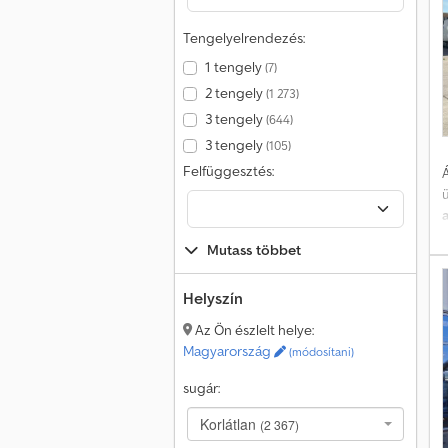
Tengelyelrendezés:
1 tengely
(7)
2 tengely
(1 273)
3 tengely
(644)
3 tengely
(105)
Felfüggesztés:
Á
Mutass többet
s
Helyszín
Az Ön észlelt helye:
Magyarország
(módosítani)
sugár:
Korlátlan
(2 367)