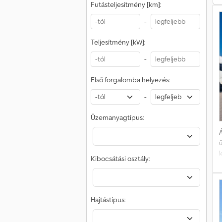
Futásteljesítmény [km]:
-
Teljesítmény [kW]:
-
Első forgalomba helyezés:
-
Üzemanyagtípus:
Á
k
Kibocsátási osztály:
Hajtástípus: