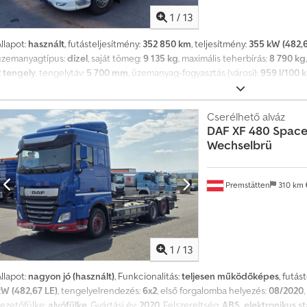
1
/
13
llapot:
használt
, futásteljesítmény:
352 850 km
, teljesítmény:
355 kW (482,6
üzemanyagtípus:
dízel
, saját tömeg:
9 135 kg
, maximális teherbírás:
8 790 kg
2 tengely
, tengelytáv:
5 700 mm
, üzemanyag-fogyasztás (városi):
959 l/100 
ajtástípus:
mechanikai
, kibocsátási osztály:
Euro 6
, felfüggesztés:
levegő
, 
4 000 mm
, Üres súly: 9135 kg, megengedett össztömeg: 18000 kg, légrugóz
felszereltségben előzetes változtatások lehetségesek. Kizárólag vállalkozá
Cserélhető alváz
DAF
XF 480 Space 
Dex Afksf
Wechselbrü
Premstätten
310 km
1
/
13
llapot:
nagyon jó (használt)
, Funkcionalitás:
teljesen működőképes
, futás
kW (482,67 LE)
, tengelyelrendezés:
6x2
, első forgalomba helyezés:
08/2020
vezetőfülke:
alvófülke
, Gyártási év:
2020
, Felszereltség:
ABS, elektronikus st