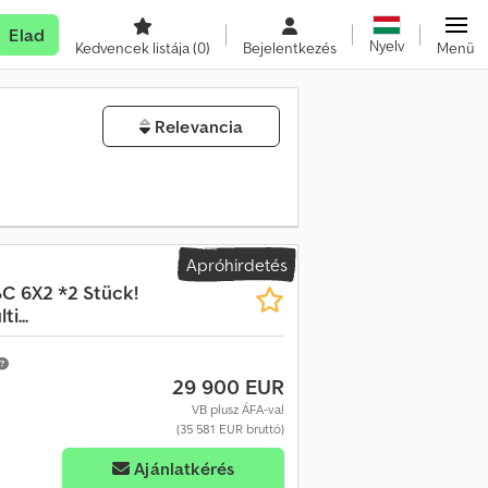
Elad
Nyelv
Kedvencek listája
(0)
Bejelentkezés
Menü
Relevancia
Apróhirdetés
SC 6X2 *2 Stück!
i...
29 900 EUR
VB plusz ÁFA-val
(35 581 EUR bruttó)
Ajánlatkérés