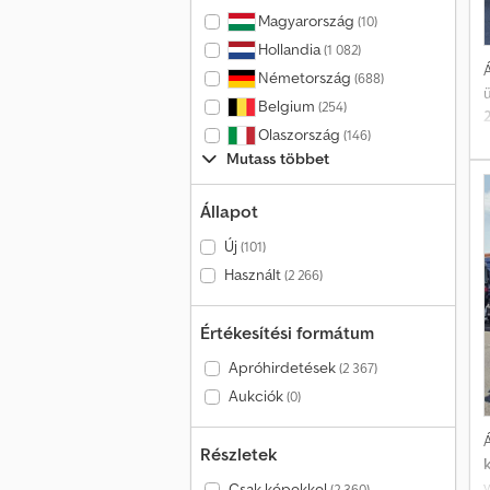
Magyarország
(10)
Hollandia
(1 082)
Á
Németország
(688)
Belgium
(254)
Olaszország
(146)
h
Mutass többet
Állapot
Új
(101)
Használt
(2 266)
Értékesítési formátum
Apróhirdetések
(2 367)
Aukciók
(0)
Á
Részletek
Csak képekkel
(2 360)