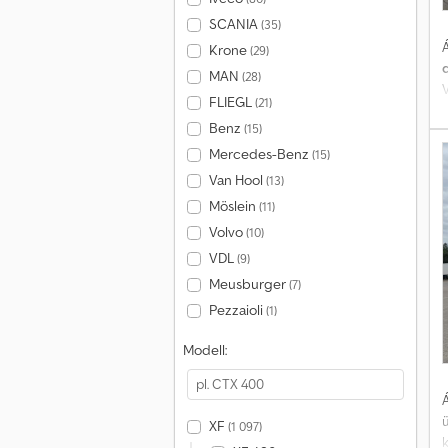
SCANIA
(35)
Á
Krone
(29)
d
MAN
(28)
FLIEGL
(21)
T
Benz
(15)
s
Mercedes-Benz
(15)
Van Hool
(13)
Möslein
(11)
A
Volvo
(10)
t
e
VDL
(9)
Meusburger
(7)
Pezzaioli
(1)
Modell:
Á
XF
(1 097)
k