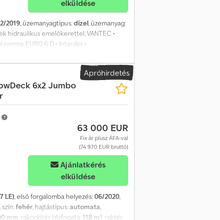
elküldése
12/2019
, üzemanyagtípus:
dízel
, üzemanyag:
ek hidraulikus emelőkerettel, VANTEC •
 norma: EURO 6 D • Intarder •
klíma • Állóklíma • Állófűtés • Automata
ens • Vészfékasszisztens • Visszagurulás-
Apróhirdetés
• 2 fekhely Credpfxjwmplco Afkof •
LowDeck 6x2 Jumbo
.600 mm • Letételi magasság: 1.020–1.320 mm
r
ala – járműváz vége): 7.040 mm •
agyon jó állapotban! - Német járművek! - 1.
ra, felár ellenében új! A tévedések és
m
63 000 EUR
Fix ár plusz ÁFA-val
(74 970 EUR bruttó)
Ajánlatkérés
elküldése
7 LE)
, első forgalomba helyezés:
06/2020
,
, szín:
fehér
, hajtástípus:
automata
,
00 mm
, rakodótér térfogata:
118 m³
, raktér