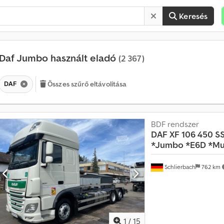
Keresés
Daf Jumbo használt eladó
(2 367)
DAF
Összes szűrő eltávolítása
BDF rendszer
DAF
XF 106 450 S
*Jumbo *E6D *Mult
H
a
v
Schlierbach
762 km
o
n
t
a
t
1
/
15