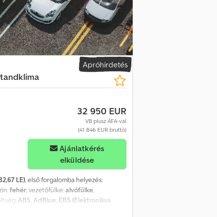
áülős targoncával felár ellenében * FBL
r Space Cap vezetőfülke * Tetőablakok *
nyszórók * 900 L alumínium
ső keretben * Tolóponyva * Mechanikus
2,5 gumiabroncsok * 3. tengely kormányzott
rendelkezésére.
Apróhirdetés
Standklima
32 950 EUR
VB plusz ÁFA-val
(41 846 EUR bruttó)
Ajánlatkérés
elküldése
82,67 LE)
, első forgalomba helyezés:
szín:
fehér
, vezetőfülke:
alvófülke
,
eltség:
ABS, AdBlue, EBS (Elektronikus
y, koromszűrő, ködlámpák, központi zár,