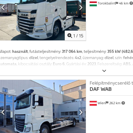
Torokbalint
46 km
1
/
15
llapot:
használt
, futásteljesítmény:
317 064 km
, teljesítmény:
355 kW (482,6
üzemanyagtípus:
dízel
, tengelyelrendezés:
4x2
, üzemanyag:
dízel
, szín:
fehé
automata
, kibocsátási osztály:
Euro 6
, Gyártási év:
2023
, Felszereltség:
ABS, 
elektromos ablakemelő, ködlámpák, központi zár, légkondicionálás, lég
Klímaberendezés - Légrugós ülések - Rádió/CD-lejátszó - Alvókabín - Olda
tandard, 2023, 2023, fehér, 317 064 km, XLRTEF5300G465213, teljes spoiler, ál
Felépítménycserélő 
DAF
WAB
= További információk = Cedpfezq Awqox Afkerf Első tengely: kormányozh
rakomány: 27 879 kg Össztömeg: 35 902 kg APK (műszaki átvizsgálás): érvény
Wien
262 km