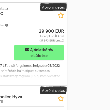
Apróhirdetés
ntató
SC
 km
29 900 EUR
Fix ár plusz ÁFA-val
(37 973 EUR bruttó)
Ajánlatkérés
elküldése
7 LE)
, első forgalomba helyezés:
05/2022
,
, szín:
fehér
, hajtástípus:
automata
,
s stabilitásprogram (ESP), kompresszor,
rendezés hidraulikus rendszer Crsdpfx Afozq
Apróhirdetés
poiler, Hyva
...