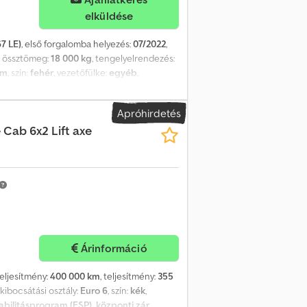
elküldése
7 LE)
, első forgalomba helyezés:
07/2022
,
, össztömeg:
18 000 kg
, tengelyelrendezés:
km
, szín:
fehér
, vezetőfülke:
egyéb
,
teljes hossz:
9 590 mm
, emelési magasság:
ás. A műszaki adatokban és a
Apróhirdetés
soknak történő értékesítés. Crodpfezr Dp
Cab 6x2 Lift axe
Árinformáció
teljesítmény:
400 000 km
, teljesítmény:
355
, kibocsátási osztály:
Euro 6
, szín:
kék
,
abilitásprogram (ESP), központi zár,