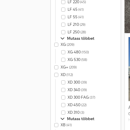
LF 220
(45)
LF 45
(41)
LF 55
(41)
LF 210
(29)
LF 250
(28)
Mutass többet
XG
(209)
XG 480
(150)
XG 530
(58)
XG+
(209)
XD
(112)
XD 300
(39)
XD 340
(39)
XD 300 FAG
(37)
XD 450
(22)
Á
XD 310
(3)
Mutass többet
h
XB
(41)