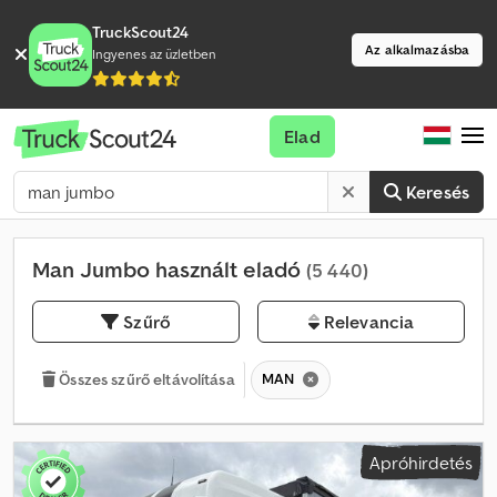
TruckScout24
Az alkalmazásba
Ingyenes az üzletben
Elad
Keresés
Man Jumbo használt eladó
(5 440)
Szűrő
Relevancia
MAN
Összes szűrő eltávolítása
Apróhirdetés