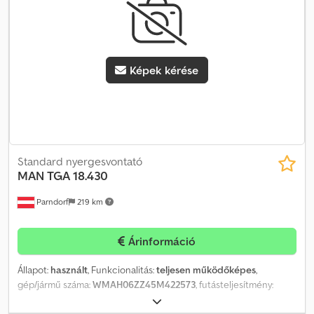
Szerszámosláda = Megjegyzések = 3 darab készleten: MAN TGL
12.250 2020 11/2020 Teherautó fehér WMAN14ZZ7MY418917
584.782 km MAN TGL 12.250 2020 11/2020 Teherautó fehér
WMAN14ZZ6MY418987 599.208 km MAN TGL 12.250 2020 11/2020
Képek kérése
Teherautó fehér WMAN14ZZ3MY418901 638.067 km = További
információk = Első tengely: kormányozható Motor lökettérfogat:
6.871 cm³ Üres tömeg: 6.400 kg Dwedpfx Apeyizumj Dja Hasznos
teher: 5.590 kg Megengedett össztömeg: 11.990 kg Műszaki vizsga
érvényes: 11/2026-ig
Standard nyergesvontató
MAN
TGA 18.430
Parndorf
219 km
Árinformáció
Állapot:
használt
, Funkcionalitás:
teljesen működőképes
,
gép/jármű száma:
WMAH06ZZ45M422573
, futásteljesítmény:
1 100 000 km
, teljesítmény:
316,26 kW (429,99 LE)
, első