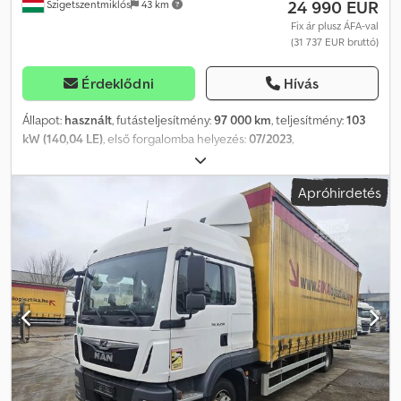
24 990 EUR
- Rádió előkészítés 24V - Tartalékkeréktartó a hátsó tengely
Szigetszentmiklós
43 km
mögött - Tárcsafék hátsó tengelyen - Tárcsafék első tengelyen -
Fix ár plusz ÁFA-val
Stabilisátor a hátulsó tengelyen - Stabilisátor az első tengelyen -
(31 737 EUR bruttó)
Sötétített oldalablakok - Hátsó és első aláfutásgátló - Viszkó
kuplungos ventilátor - 18 t. engedélyezett össztömeg
Érdeklődni
Hívás
Állapot:
használt
, futásteljesítmény:
97 000 km
, teljesítmény:
103
kW (140,04 LE)
, első forgalomba helyezés:
07/2023
,
üzemanyagtípus:
dízel
, össztömeg:
3 500 kg
, szín:
fehér
,
hajtástípus:
mechanikai
, kibocsátási osztály:
Euro 6
, ülések száma:
Apróhirdetés
3
, raktér hossza:
4 130 mm
, rakodótér szélesség:
1 770 mm
,
raktérmagasság:
1 960 mm
, Gyártási év:
2023
, Felszereltség:
ABS,
elektronikus stabilitásprogram (ESP), központi zár,
légkondicionálás
, Főbb felszereltség: Bluetooth, multimédia
rendszer, multifunkciós kormánykerék, elektromos tükrök és
ablakok stb. Hívjon minket WhatsApp/Viber-en is) E-mail:
Dwedpfszr S Rpsx Ap Dsa