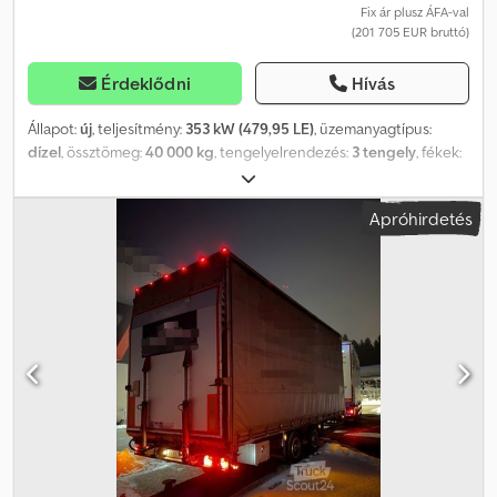
Fix ár plusz ÁFA-val
(201 705 EUR bruttó)
Érdeklődni
Hívás
Állapot:
új
, teljesítmény:
353 kW (479,95 LE)
, üzemanyagtípus:
dízel
, össztömeg:
40 000 kg
, tengelyelrendezés:
3 tengely
, fékek:
retarder
, szín:
fehér
, hajtástípus:
automata
, kibocsátási osztály:
Euro 6
, teljes szélesség:
2 550 mm
, teljes magasság:
4 000 mm
,
Apróhirdetés
rakodótér térfogata:
115 m³
, raktér hossza:
15 500 mm
, rakodótér
szélesség:
2 480 mm
, raktérmagasság:
3 000 mm
, Gyártási év:
2023
, Felszereltség:
ABS, elektronikus stabilitásprogram (ESP),
légkondicionálás, navigációs rendszer, állófűtés
, MAN TGX
26.480 H&W tandem pótkocsival * MAN Soundsystem Advanced
mélynyomóval * MAN Mediasystem Advanced 7 colos navigációs
rendszer * Infotainment vezérlés MAN SmartSelect * Csatlakozási
modul (RIO Box) Dwjdevhvdijpfx Ap Dea * Navigációs térkép
Európa és Oroszország * 2. fekvőhely * Hűtőszekrény * Tetőablak
* Állófűtés ----* Tempomat (ACC) * Elektronikus stabilitásprogram
(ESP) * Vonóerő szabályozás (ASR) * Sávtartó asszisztens *
Figyelemasszisztens MAN AttentionGuard * Retarder * Teljes