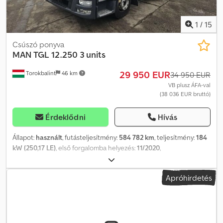
1
/
15
Csúszó ponyva
MAN
TGL 12.250 3 units
29 950 EUR
Torokbalint
46 km
34 950 EUR
VB plusz ÁFA-val
(38 036 EUR bruttó)
Érdeklődni
Hívás
Állapot:
használt
, futásteljesítmény:
584 782 km
, teljesítmény:
184
kW (250,17 LE)
, első forgalomba helyezés:
11/2020
,
üzemanyagtípus:
dízel
, tengelyelrendezés:
4x2
, üzemanyag:
dízel
,
szín:
fehér
, vezetőfülke:
alvófülke
, hajtástípus:
automata
,
Apróhirdetés
kibocsátási osztály:
Euro 6
, Gyártási év:
2020
, Felszereltség:
ABS,
AdBlue, EBS (Elektronikus fékrendszer), elektronikus
stabilitásprogram (ESP), fedélzeti számítógép, koromszűrő,
központi zár, légkondicionálás, tempomat
, = További opciók és
felszereltség = - Légrugózás - Részecskeszűrő - Alvófülke -