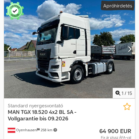
forgalomba helyezés:
05/2005
, üzemanyagtípus:
dízel
, saját
Apróhirdetés
tömeg:
7 300 kg
, maximális teherbírás:
18 500 kg
, abroncs méret:
385/365 - 315/80
, tengelyelrendezés:
4x2
, következő vizsga (TÜV):
02/2026
, üzemanyagtartály kapacitása:
400 l
, fékek:
intarder
, szín:
fehér
, vezetőfülke:
alvófülke
, hajtástípus:
automata
, kibocsátási
osztály:
Euro 3
, felfüggesztés:
acél-levegő
, ágyak száma:
2
,
megengedett tengelyterhelés (1. tengely):
755 kg
, megengedett
tengelyterhelés (2. tengely):
11 500 kg
, Felszereltség:
differenciálzár, központi zár, légkondicionálás, nem dohányzó
jármű, szervokormány
, A SZM már régebben problémás, mert túl
sok teherautó van, amelyek mindegyike tökéletesen
működőképes, de műszaki vizsgára van szükségük, és részben
javításra is. Dsdpfxjztky So Ap Dowa
1
/
15
Standard nyergesvontató
MAN
TGX 18.520 4x2 BL SA -
Vollgarantie bis 09.2026
64 900 EUR
Oyenhausen
258 km
Fix ár plusz ÁFA-val