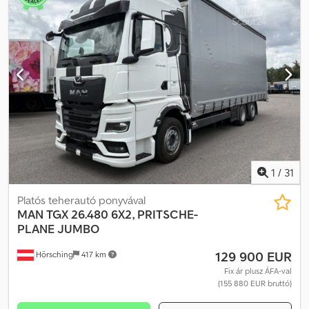
1
/
31
Platós teherautó ponyvával
MAN
TGX 26.480 6X2, PRITSCHE-
PLANE JUMBO
129 900 EUR
Hörsching
417 km
Fix ár plusz ÁFA-val
(155 880 EUR bruttó)