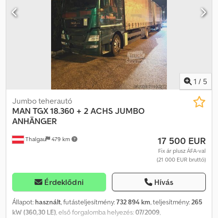
1
/
5
Jumbo teherautó
MAN
TGX 18.360 + 2 ACHS JUMBO
ANHÄNGER
17 500 EUR
Thalgau
479 km
Fix ár plusz ÁFA-val
(21 000 EUR bruttó)
Érdeklődni
Hívás
Állapot:
használt
, futásteljesítmény:
732 894 km
, teljesítmény:
265
kW (360,30 LE)
, első forgalomba helyezés:
07/2009
,