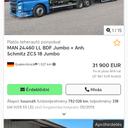
1
/
15
Platós teherautó ponyvával
MAN
24.460 LL BDF Jumbo + Anh.
Schmitz ZCS 18 Jumbo
31 900 EUR
Quakenbrück
1 027 km
Fix ár plusz ÁFA-val
(37 961 EUR bruttó)
Érdeklődni
Hívás
Állapot:
használt
, futásteljesítmény:
792 026 km
, teljesítmény:
338
kW (459,55 LE)
, első forgalomba helyezés:
05/2019
,
üzemanyagtípus:
dízel
, saját tömeg:
9 592 kg
, maximális teherbírás:
15 908 kg
, össztömeg:
25 500 kg
, abroncs méret:
315/60 R22,5
,
Apróhirdetés
következő vizsga (TÜV):
05/2027
, fékek:
egyéb
, szín:
kék
,