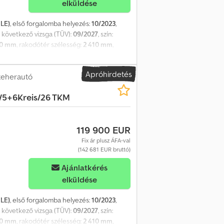
elküldése
 LE)
, első forgalomba helyezés:
10/2023
,
, következő vizsga (TÜV):
09/2027
, szín:
00 mm
, rakodótér szélesség:
2 410 mm
,
igációs rendszer
, MAN T G M 18.320
Első forgalomba helyezés: 2023.10.02, 2024-
Apróhirdetés
 Daruk: Hiab X Hiduo 138 ES 3
teherautó
 markoló, forgatóval és fogazattal 3
/5+6Kreis/26 TKM
kg 10100 mm = 1100 kg Gyorscsatlakozó
ás NWS Napellenző RKL Első és járdaszegély
 ablak + fűtött Multikormány DPF zárolás
119 900 EUR
átló Komfort index Brake Matik Rádió
SB App CAR Play Légrugós vezetőülés A
Fix ár plusz ÁFA-val
(142 681 EUR bruttó)
Ajánlatkérés
elküldése
 LE)
, első forgalomba helyezés:
10/2023
,
, következő vizsga (TÜV):
09/2027
, szín:
00 mm
, rakodótér szélesség:
2 410 mm
,