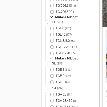
TGX 26.510
(38)
TGX 26.500
(31)
Mutass többet
TGL
(525)
TGL 8
(275)
s
TGL 12
(177)
TGL 8.180
(92)
TGL 12.250
(69)
TGL 8.220
(65)
Mutass többet
TGE
(386)
TGE 3
(343)
TGE 2
(107)
TGE 5
(41)
TGA
(297)
Á
TGA 26
(111)
TGA 26.430
(18)
TGA 26.480
(14)