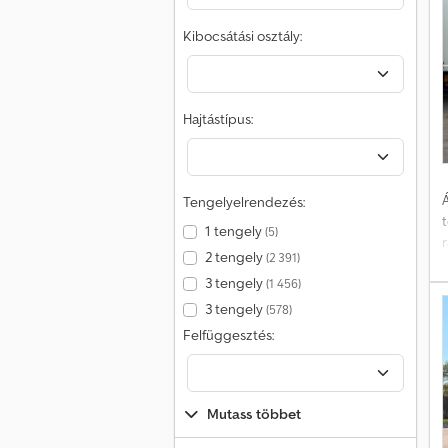
T
Kibocsátási osztály:
m
Hajtástípus:
Á
Tengelyelrendezés:
1 tengely
(5)
2 tengely
(2 391)
m
3 tengely
(1 456)
3 tengely
(578)
C
Felfüggesztés:
l
Mutass többet