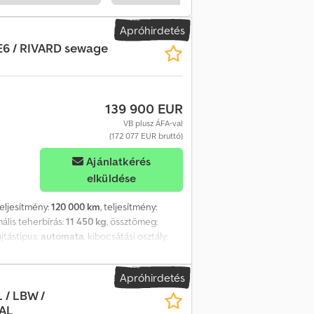
75 cm Az összecsukható fedélzet hossza: 245
ossza 190 cm Runva 15000 hidraulikus
Apróhirdetés
e Csdpjzrl Tqjfx Agxjrf Légkondicionáló
E6 / RIVARD sewage
Napfénytető Az autót egy MAN szalonban
zaki és vizuális állapot ÚJ.
139 900 EUR
VB plusz ÁFA-val
(172 077 EUR bruttó)
Ajánlatkérés
elküldése
teljesítmény:
120 000 km
, teljesítmény:
mális teherbírás:
11 450 kg
, össztömeg:
ajtástípus:
automata
, kibocsátási osztály:
:
2016
, Felszereltség:
AdBlue, Tachográf,
IVARD csatornatisztító 11,8 m3 / 150 ezer km
Apróhirdetés
meg 26000 kg Súlya 14550 kg Hasznos teher
 / LBW /
us felfüggesztés Kormányzott és emelt 3.
PAL
ítmény Szennyvíztisztító rendszer