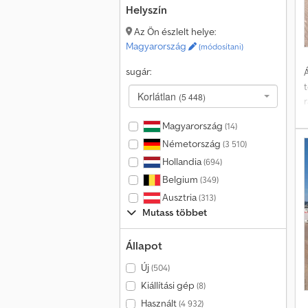
Helyszín
Az Ön észlelt helye:
Magyarország
(módosítani)
sugár:
Á
j
Korlátlan
(5 448)
Magyarország
(14)
i
Németország
(3 510)
Hollandia
(694)
Belgium
(349)
Ausztria
(313)
Mutass többet
a
Állapot
Új
(504)
Kiállítási gép
(8)
Használt
(4 932)