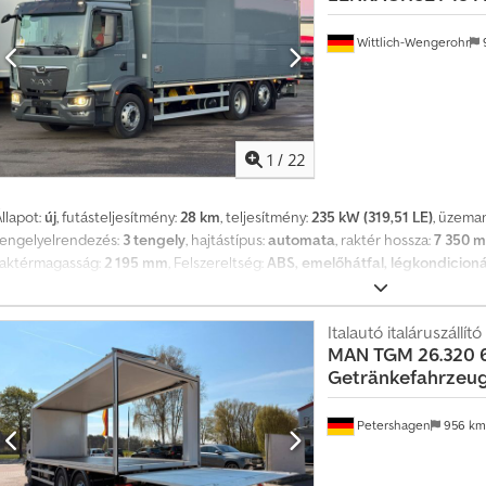
artálykapacitás 11,8 m3 Teljesítmény 250 kW Tisztavíz tartály 2100 l A tartá
hidraulikus gémre Tartály töltöttségi szint jelző Vezeték nélküli és kábele
Wittlich-Wengerohr
Légkondicionáló Automata sebességváltó Tempomat Rádió Tachográf Navi
bemutatóteremben vásárolt és szervizelve 100%-ban balesetmentes, teljes
űszaki és vizuális állapot. 2 hasonló jármű eladó
1
/
22
llapot:
új
, futásteljesítmény:
28 km
, teljesítmény:
235 kW (319,51 LE)
, üzema
tengelyelrendezés:
3 tengely
, hajtástípus:
automata
, raktér hossza:
7 350 
raktérmagasság:
2 195 mm
, Felszereltség:
ABS, emelőhátfal, légkondicioná
inket, hogy ajánlatunk felkeltette érdeklődését, és már most biztosíthatju
és kedvező árú, ellenőrizhető szerviztörténettel rendelkező járművet vásá
KETTLINER felépítménnyel és 4 soros hátsó rakományrögzítési rendszerrel. *
Italautó italáruszállító
MAN
TGM 26.320 
ode XL * Ital szállítási tanúsítvány * Söröshordó szállítási tanúsítvány * Vegy
Getränkefahrzeug
os Bär emelőhátfal * 4 sor rakományrögzítő sín * Nagy oldalsó felhajtható
tengely * Automata váltó * Klímaberendezés * Tempomat * Ülésfűtés * Spoile
égrugózás * Figyelmeztető-, holttér-, tolató- és oldalszél-asszisztens * E
Petershagen
956 k
JÁRMŰ FORGALOMBA HELYEZÉS / VÁMÜGYINTÉZÉS Gondoskodunk a forgalomb
szükséges papírokról / EUR 1 és gyártói nyilatkozat exporthoz. FINANSZÍRO