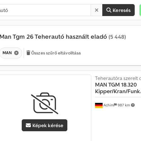
Keresés
Man Tgm 26 Teherautó használt eladó
(5 448)
MAN
Összes szűrő eltávolítása
Teherautóra szerelt 
MAN
TGM 18.320
Kipper/Kran/Funk
H
a
v
Achim
987 km
o
n
t
Képek kérése
a
t