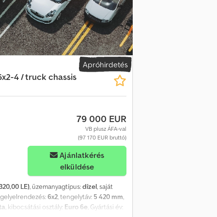
ém 4300 mm = 2800 kg 6100 mm = 1900 kg
scserélő hidraulika forgatószervvel
 LED nappali menetfény Bal oldali
s kormány DPF-zár Vészfék asszisztens
lző Brake-Matik Rádió Navigáció
s A jármű német első tulajdonostól
Apróhirdetés
x2-4 / truck chassis
79 000 EUR
VB plusz ÁFA-val
(97 170 EUR bruttó)
Ajánlatkérés
elküldése
320,00 LE)
, üzemanyagtípus:
dízel
, saját
ngelyelrendezés:
6x2
, tengelytáv:
5 420 mm
,
ta
, kibocsátási osztály:
Euro 6e
, Gyártási év: