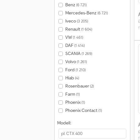
Benz
(6 721)
Mercedes-Benz
(6 721)
Á
Iveco
(3 205)
Renault
(1 604)
VW
(1 461)
b
DAF
(1 414)
e
SCANIA
(1 269)
R
Volvo
(1 261)
Ford
(1 210)
Hiab
(4)
Rosenbauer
(2)
Farm
(1)
Phoenix
(1)
Phoenix Contact
(1)
Modell:
Á