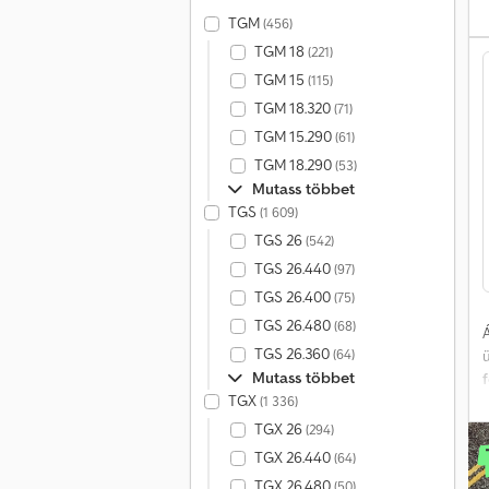
TGM
(456)
b
TGM 18
(221)
e
TGM 15
(115)
TGM 18.320
(71)
TGM 15.290
(61)
TGM 18.290
(53)
Mutass többet
TGS
(1 609)
TGS 26
(542)
A
TGS 26.440
(97)
TGS 26.400
(75)
TGS 26.480
(68)
Á
TGS 26.360
(64)
Mutass többet
TGX
(1 336)
b
TGX 26
(294)
TGX 26.440
(64)
TGX 26.480
(50)