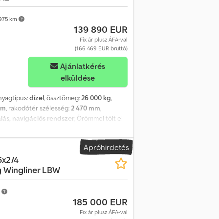
ly kiürítése a magasság miatt Cső egy
s távirányítók Magasnyomású mosó Napi fülke
975 km
139 890 EUR
gáció Tolatókamera Az autó egy Man
 dokumentáció, 1 tulajdonos Kitűnő
Fix ár plusz ÁFA-val
(166 469 EUR bruttó)
Ajánlatkérés
elküldése
nyagtípus:
dízel
, össztömeg:
26 000 kg
,
mm
, rakodótér szélesség:
2 470 mm
,
lás, navigációs rendszer
, Örömmel tölt el
k Önt arról, hogy vállalatunknál jó minőségű
rolhat! ÚJ MAN TGM 26.320 tanúsított Orten
Apróhirdetés
 Tanúsítás: VDI 2700 ff és DIN EN 12642
6x2/4
iáru szállítási tanúsítvány (IBC) * 2.500 kg-
 Wingliner LBW
 lépcsők * Emelhető utánfutó kormányzott
r * Napellenző * Differenciálzár * Teljes
uro 6, zöld környezetvédelmi matrica NÉMET
m
185 000 EUR
a helyezésről és a kivitelhez
ZÁS Kérésére szívesen készítünk LEASING-
Fix ár plusz ÁFA-val