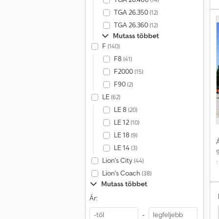
TGA 26.350
(12)
TGA 26.360
(12)
Mutass többet
F
(140)
F8
(41)
F2000
(15)
F90
(2)
LE
(62)
LE 8
(20)
LE 12
(10)
LE 18
(9)
Á
LE 14
(3)
Lion's City
(44)
k
Lion's Coach
(38)
Mutass többet
Ár:
eherautó
Iveco Eurocargo 120
Unia Más Borona
-