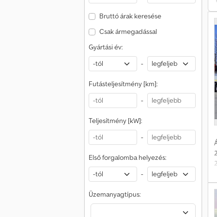
Bruttó árak keresése
c
Csak ármegadással
v
Gyártási év:
-
Futásteljesítmény [km]:
-
Teljesítmény [kW]:
-
Á
Első forgalomba helyezés:
-
Üzemanyagtípus: