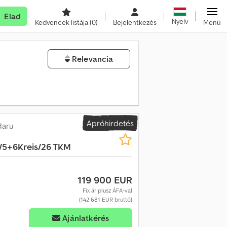
Elad
Nyelv
Kedvencek listája
(0)
Bejelentkezés
Menü
Relevancia
Apróhirdetés
daru
/5+6Kreis/26 TKM
119 900 EUR
Fix ár plusz ÁFA-val
(142 681 EUR bruttó)
Ajánlatkérés