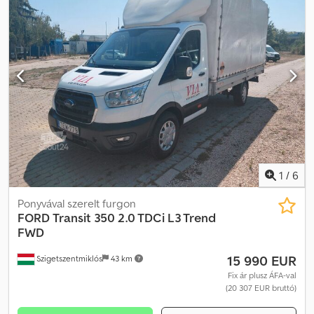
1
/
6
Ponyvával szerelt furgon
FORD
Transit 350 2.0 TDCi L3 Trend
FWD
15 990 EUR
Szigetszentmiklós
43 km
Fix ár plusz ÁFA-val
(20 307 EUR bruttó)