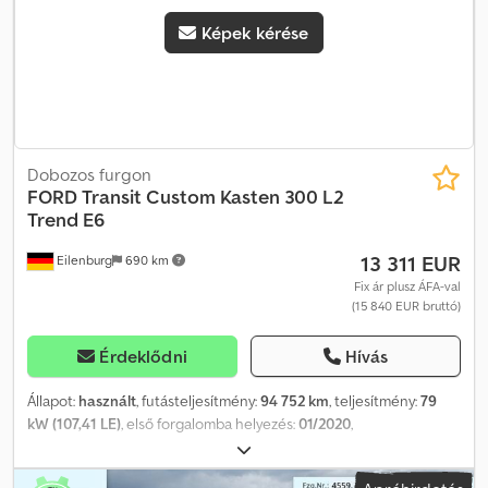
Képek kérése
Dobozos furgon
FORD
Transit Custom Kasten 300 L2
Trend E6
13 311 EUR
Eilenburg
690 km
Fix ár plusz ÁFA-val
(15 840 EUR bruttó)
Érdeklődni
Hívás
Állapot:
használt
, futásteljesítmény:
94 752 km
, teljesítmény:
79
kW (107,41 LE)
, első forgalomba helyezés:
01/2020
,
üzemanyagtípus:
dízel
, össztömeg:
3 000 kg
, szín:
fehér
,
hajtástípus:
mechanikai
, kibocsátási osztály:
Euro 6
, ülések száma: