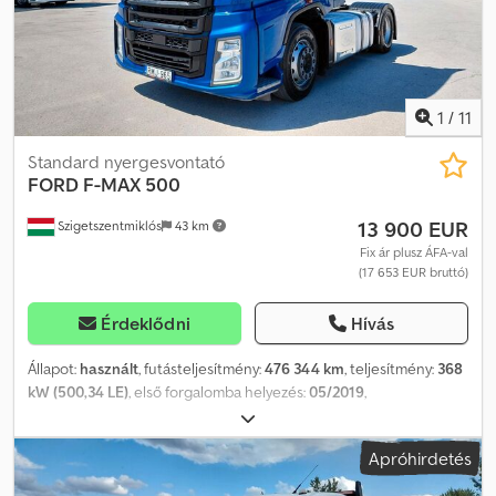
1
/
11
Standard nyergesvontató
FORD
F-MAX 500
13 900 EUR
Szigetszentmiklós
43 km
Fix ár plusz ÁFA-val
(17 653 EUR bruttó)
Érdeklődni
Hívás
Állapot:
használt
, futásteljesítmény:
476 344 km
, teljesítmény:
368
kW (500,34 LE)
, első forgalomba helyezés:
05/2019
,
üzemanyagtípus:
dízel
, tengelyelrendezés:
2 tengely
, szín:
kék
,
hajtástípus:
automata
, kibocsátási osztály:
Euro 6
, Gyártási év:
Apróhirdetés
2019
, Felszereltség:
ABS, légkondicionálás
, ABS, ASR, dupla tartály,
légkondicionáló/klíma, hűtőszekrény, sávtartó asszisztens, vészfék