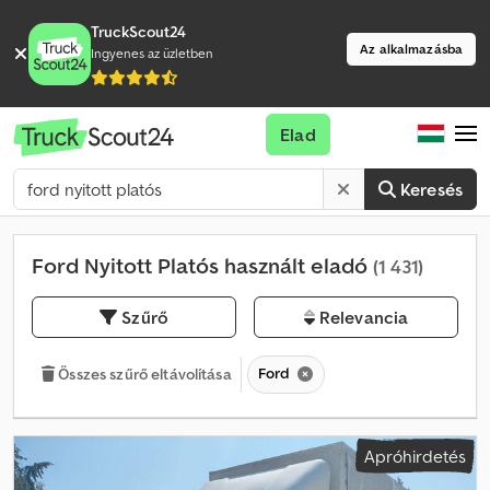
TruckScout24
Az alkalmazásba
Ingyenes az üzletben
Elad
Keresés
Ford Nyitott Platós használt eladó
(1 431)
Szűrő
Relevancia
Ford
Összes szűrő eltávolítása
Apróhirdetés