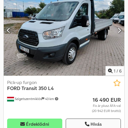
asszisztens Dsdpfx Akszq Nb Nsbock
1
/
6
Pick-up furgon
FORD
Transit 350 L4
16 490 EUR
Szigetszentmiklós
43 km
Fix ár plusz ÁFA-val
(20 942 EUR bruttó)
Érdeklődni
Hívás