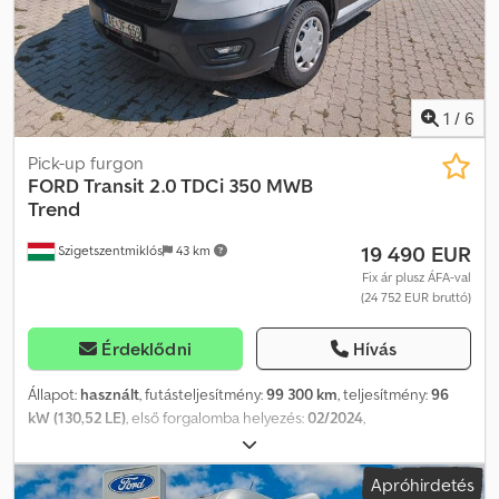
1
/
6
Pick-up furgon
FORD
Transit 2.0 TDCi 350 MWB
Trend
19 490 EUR
Szigetszentmiklós
43 km
Fix ár plusz ÁFA-val
(24 752 EUR bruttó)
Érdeklődni
Hívás
Állapot:
használt
, futásteljesítmény:
99 300 km
, teljesítmény:
96
kW (130,52 LE)
, első forgalomba helyezés:
02/2024
,
üzemanyagtípus:
dízel
, össztömeg:
3 500 kg
, következő vizsga
(TÜV):
02/2028
, szín:
fehér
, hajtástípus:
mechanikai
, kibocsátási
Apróhirdetés
osztály:
Euro 6
, ülések száma:
7
, raktér hossza:
2 420 mm
,