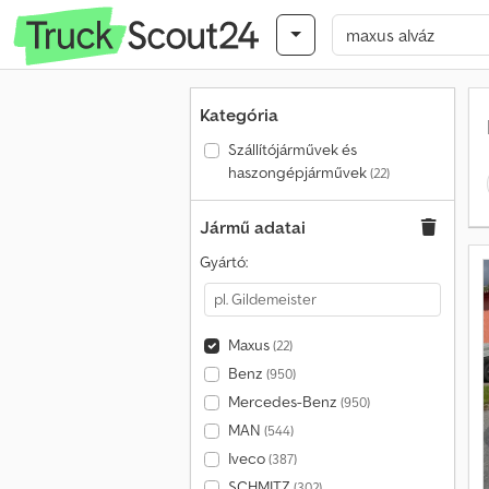
Kategória
Szállítójárművek és
haszongépjárművek
(22)
Jármű adatai
Gyártó:
Maxus
(22)
Benz
(950)
Mercedes-Benz
(950)
MAN
(544)
Iveco
(387)
SCHMITZ
(302)