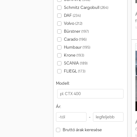
Schmitz Cargobull
(264)
Á
DAF
(234)
Volvo
(212)
Bürstner
(197)
Carado
(196)
t
Humbaur
(195)
M
Krone
(193)
f
SCANIA
(189)
FLIEGL
(173)
I
Modell:
a
a
Ár:
-
Á
Bruttó árak keresése
*