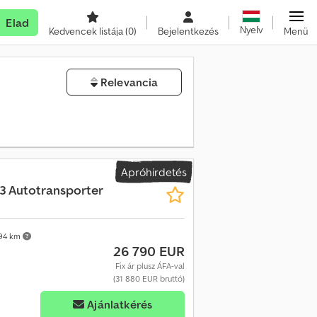
Elad
Nyelv
Kedvencek listája
(0)
Bejelentkezés
Menü
Relevancia
Apróhirdetés
L3 Autotransporter
94 km
26 790 EUR
Fix ár plusz ÁFA-val
(31 880 EUR bruttó)
Ajánlatkérés