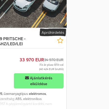
 Elektromos ablakemelők * Palacktartó *
gítás * Multifunkciós kormány *
Ködlámpák KEREKEK * Pótkerék * 16"
IZTONSÁG * Visszagurulás-gátló Codpozh
at * Vészfék asszisztens * Légzsák
i tolóajtó a raktér/utasrészhez További
ntó tükör irányjelzővel * Kettős utasülés
Apróhirdetés
d: enyhe, közepes, erős * Vezetőülés
9 PRITSCHE -
t az A-oszlopon * Hátul szárnyas ajtó 236°-
SHZ/LED/LEI
ez * Töltőkábel falitöltőhöz * Állítható
lső / hátsó parkolóradarok * Két vezetési
rök ---- Előzetes értékesítés és téves
33 970 EUR
34 970 EUR
szolgál, és nem minősül jótállásnak a Polgári
Fix ár plusz ÁFA-val
 kaphat információt. Kérjük, vegye fel
(40 424 EUR bruttó)
Ajánlatkérés
elküldése
25
, üzemanyagtípus:
elektromos
,
lszereltség:
ABS, elektronikus
057 A gépjárműgyártó korábbi, nem