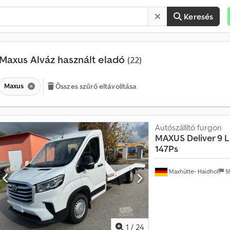
Keresés
Maxus Alváz használt eladó
(22)
Maxus
Összes szűrő eltávolítása
Autószállító furgon
MAXUS
Deliver 9 
É
147Ps
r
t
é
Maxhütte- Haidhof
5
k
e
s
í
t
é
1
/
24