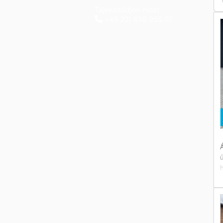
Tájékozódjon most
+49 201 858 955 07
S
s
s
Á
h
G
e