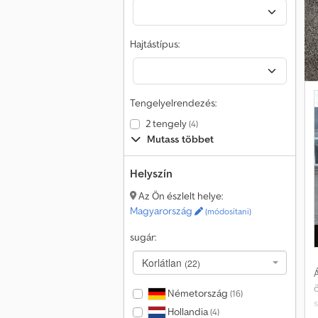
Hajtástípus:
j
Tengelyelrendezés:
l
k
2 tengely
(4)
o
Mutass többet
m
Helyszín
a
Az Ön észlelt helye:
Magyarország
(módosítani)
sugár:
Korlátlan
(22)
Á
Németország
(16)
Hollandia
(4)