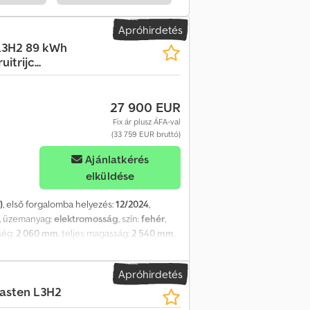
rék * Többfunkciós kormánykerék * Szénszál
ágítás a rakterében * Klímaberendezés *
Apróhirdetés
omos ablakemelők Multimédia & Csatlakozás:
 L3H2 89 kWh
Fedélzeti számítógép Biztonság &
trijc...
ns (Lane Assist / LDW) * Sávváltó
ikus vészfékrendszer (AEBS) * Automatikus
 * Riasztórendszer Légzsákok: * Vezető és
27 900 EUR
el platós felépítmény * Roadbox RB-70
Fix ár plusz ÁFA-val
 ----Az összes járművel kapcsolatos adat
(33 759 EUR bruttó)
tség, az anyagok vagy a külső megjelenés
ossággal készített hirdetéseinkben is
Ajánlatkérés
gy a külső megjelenés tekintetében. A
elküldése
vásárlás időpontjában található. Kérjük, a
és műszaki részletet közvetlenül a járművön.
)
, első forgalomba helyezés:
12/2024
,
re tanácsokkal és segítséggel, hogy
, üzemanyag:
elektromosság
, szín:
fehér
,
pcsolatba lépni velünk kérdésekkel vagy
sség:
2 060 mm
, teljes magasság:
2 540 mm
,
nt. A Tranutec csapata
oth, elektromos ablakemelő,
 szervokormány, tolóajtó, utánfutó
Apróhirdetés
- Utasoldali ülés - Elektromos ablakemelők
Kasten L3H2
ató vezetőülés - Magasságban állítható
lámpák - Parkolóradar hátul - Parkolóradar