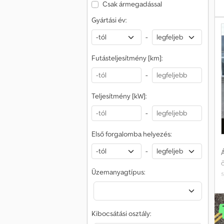
Csak ármegadással
b
r
Gyártási év:
-
Futásteljesítmény [km]:
k
f
-
Teljesítmény [kW]:
-
u
Első forgalomba helyezés:
s
-
Á
v
Üzemanyagtípus:
é
m
Kibocsátási osztály: