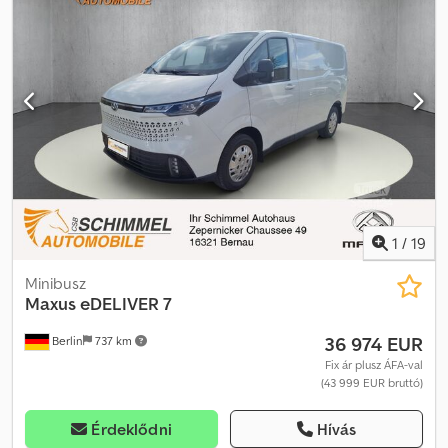
1
/
19
Minibusz
Maxus
eDELIVER 7
36 974 EUR
Berlin
737 km
Fix ár plusz ÁFA-val
(43 999 EUR bruttó)
Érdeklődni
Hívás