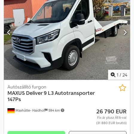
1
/
24
Autószállító furgon
MAXUS
Deliver 9 L3 Autotransporter
147Ps
26 790 EUR
Maxhütte- Haidhof
594 km
Fix ár plusz ÁFA-val
(31 880 EUR bruttó)