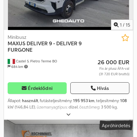
1
/
15
Minibusz
MAXUS
DELIVER 9 - DELIVER 9
FURGONE
26 000 EUR
Castel S. Pietro Terme BO
684 km
Fix ár plusz ÁFA-val
(31 720 EUR bruttó)
Érdeklődni
Hívás
Állapot:
használt
, futásteljesítmény:
195 953 km
, teljesítmény:
108
kW (146,84 LE)
, üzemanyagtípus:
dízel
, össztömeg:
3 500 kg
,
maximális teherbírás:
650 kg
, első forgalomba helyezés:
04/2024
,
Információért Cjdpfx Aey Idrmshcoha
Apróhirdetés