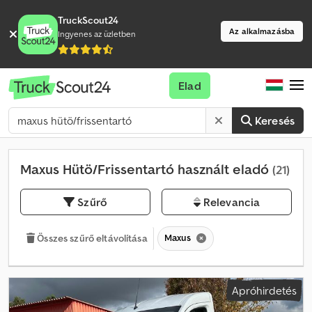
TruckScout24
Az alkalmazásba
Ingyenes az üzletben
Elad
Keresés
Maxus Hütö/Frissentartó használt eladó
(21)
Szűrő
Relevancia
Maxus
Összes szűrő eltávolítása
Apróhirdetés