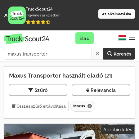
TruckScout24
Az alkalmazásba
Ingyenes az üzletben
Elad
Keresés
Maxus Transporter használt eladó
(21)
Szűrő
Relevancia
Maxus
Összes szűrő eltávolítása
Apróhirdetés