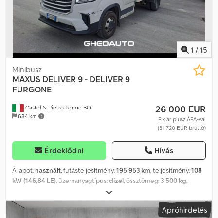
1
/
15
Minibusz
MAXUS
DELIVER 9 - DELIVER 9
FURGONE
26 000 EUR
Castel S. Pietro Terme BO
684 km
Fix ár plusz ÁFA-val
(31 720 EUR bruttó)
Érdeklődni
Hívás
Állapot:
használt
, futásteljesítmény:
195 953 km
, teljesítmény:
108
kW (146,84 LE)
, üzemanyagtípus:
dízel
, össztömeg:
3 500 kg
,
maximális teherbírás:
650 kg
, első forgalomba helyezés:
04/2024
,
Információért Dkedpey Idrmsfx Anzor
Apróhirdetés