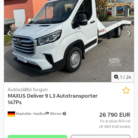
1
/
24
Autószállító furgon
MAXUS
Deliver 9 L3 Autotransporter
147Ps
26 790 EUR
Maxhütte- Haidhof
594 km
Fix ár plusz ÁFA-val
(31 880 EUR bruttó)