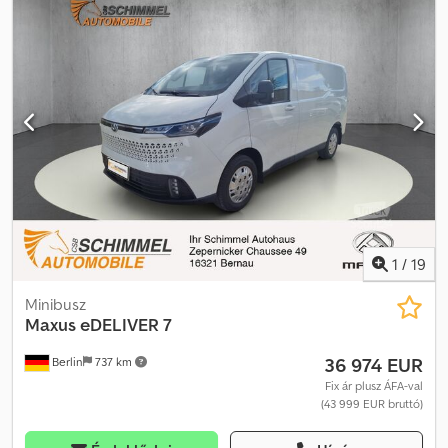
1
/
19
Minibusz
Maxus
eDELIVER 7
36 974 EUR
Berlin
737 km
Fix ár plusz ÁFA-val
(43 999 EUR bruttó)