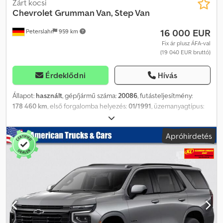
Zárt kocsi
Chevrolet
Grumman Van, Step Van
16 000 EUR
Peterslahr
959 km
Fix ár plusz ÁFA-val
(19 040 EUR bruttó)
Érdeklődni
Hívás
Állapot:
használt
, gép/jármű száma:
20086
, futásteljesítmény:
178 460 km
, első forgalomba helyezés:
01/1991
, üzemanyagtípus:
dízel
, tengelyelrendezés:
2 tengely
, üzemanyag:
dízel
, szín:
fehér
,
hajtástípus:
automata
, felfüggesztés:
acél
, Gyártási év:
1991
,
Apróhirdetés
Felszereltség:
tolóajtó
, Eladásra kínálunk egy 1991-es Chevrolet
Step Van-t, amelyet a Grumman Olson gyártott. A jármű 6.2L V8
OHV 16V dízelmotorral van felszerelve. Futásteljesítmény: 178 460
mérföld. A hátsó ajtó problémamentesen nyitható. Az általános
állapot jó. A jármű a jelenlegi állapotában, amerikai forgalmi
engedéllyel kerül értékesítésre. A németországi forgalomba
helyezéshez szükséges adattáblát a vevőnek kell beszereznie.
Kérdés esetén szívesen állunk rendelkezésre e-mailben vagy
telefonon a 20086-os belső szám megadásával. Dedoqi Eiyopfx