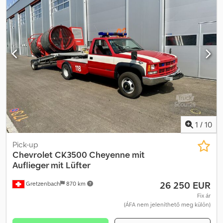
1
/
10
Pick-up
Chevrolet
CK3500 Cheyenne mit
Auflieger mit Lüfter
26 250 EUR
Gretzenbach
870 km
Fix ár
(ÁFA nem jeleníthető meg külön)