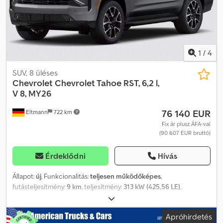
Aiqock
1
/
4
SUV, 8 üléses
Chevrolet
Chevrolet Tahoe RST, 6,2 l,
V 8, MY26
76 140 EUR
Eltmann
722 km
Fix ár plusz ÁFA-val
(90 607 EUR bruttó)
Érdeklődni
Hívás
Állapot:
új
, Funkcionalitás:
teljesen működőképes
,
futásteljesítmény:
9 km
, teljesítmény:
313 kW (425,56 LE)
,
üzemanyagtípus:
benzin
, hajtástípus:
automata
, üzemanyag-
fogyasztás (városi):
16,8 l/100 km
, üzemanyag-fogyasztás
Apróhirdetés
(országúton):
12,3 l/100 km
, kombinált üzemanyag-fogyasztás:
14,7