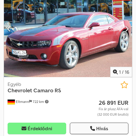
fenntartjuk.
1
/
16
Egyéb
Chevrolet
Camaro RS
26 891 EUR
Eltmann
722 km
Fix ár plusz ÁFA-val
(32 000 EUR bruttó)
Érdeklődni
Hívás