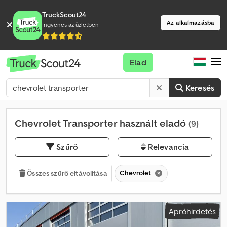
TruckScout24
Az alkalmazásba
Ingyenes az üzletben
Elad
Keresés
Chevrolet Transporter használt eladó
(9)
Szűrő
Relevancia
Chevrolet
Összes szűrő eltávolítása
Apróhirdetés