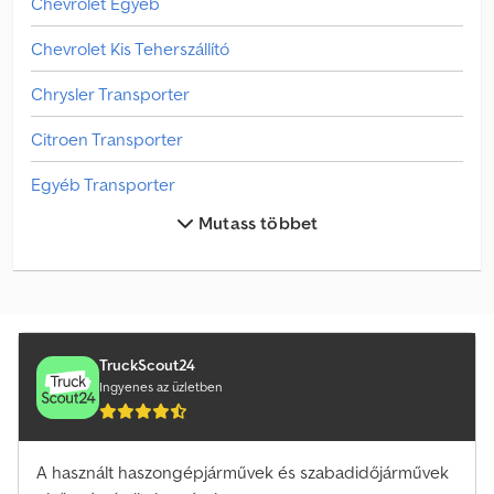
Chevrolet Egyéb
Chevrolet Kis Teherszállító
Chrysler Transporter
Citroen Transporter
Egyéb Transporter
Mutass többet
Ford Transporter
Hummer Transporter
Hyundai Transporter
Isuzu Transporter
TruckScout24
Ingyenes az üzletben
Kia Transporter
Maxus Transporter
A használt haszongépjárművek és szabadidőjárművek