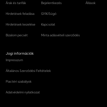
Vw Lt Transporter
Árak és tarifák
Bejelentkezés
Állások
Vw T Transporter
Hirdetések feladása
GYIK/Súgó
Vw Transporter
Hirdetések kezelése
Kapcsolat
Bizalom pecsét
Minta adásvételi szerződés
Jogi információk
Impresszum
Általános Szerződési Feltételek
Piactéri szabályok
Adatvédelmi nyilatkozat