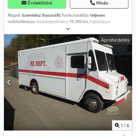
Érdeklődni
Hívás
Állapot:
üzemkész (használt)
, Funkcionalitás:
teljesen
működőképes
, futásteljesítmény:
19 200 km
, hajtástípus:
automata
, Chevrolet CK3500 Cheyenne 4WD (kapcsolható,
terepfokozattal) nyergesvontató légrendszerű fékekkel
Apróhirdetés
Féligpótkocsi alagútfúvóval / nagyteljesítményű ventilátorral:
"Fischer Multiwind 37.101.02" A ventilátort külön motor hajtja,
szintezhető. Külső vízbetáplálással rendelkezik (Storx). Az utánfutó
Rockinger vonófejjel vontatható, illetve vonórúddal tolható.
Ventilátormotor üzemórái: 507 h Teljes járműhossz: 9 450 mm
Dcsdpfx Ajw Nraajiqek Féligpótkocsi: 5 300 mm Teljes tömeg
(jármű pótkocsival együtt): 6 900 kg A pótkocsi a fő forgalmi
engedélyen szerepel, de a féligpótkocsinak saját forgalmi
engedélye van.
1
/
6