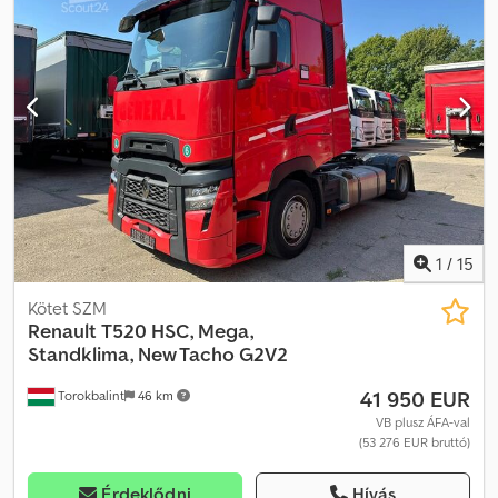
Felszereltség:
ABS, elektronikus stabilitásprogram (ESP),
központi zár, légkondicionálás
, Kérjük, hívjon minket a
WhatsUp/Viber alkalmazáson keresztül is! E-mail: Chodpfx
Ajzqxfqsfvja A főbb felszerelések közé tartozik: Bluetooth,
multimédiás rendszer, multifunkciós kormánykerék, elektromos
tükrök és ablakok stb.
1
/
15
Kötet SZM
Renault
T520 HSC, Mega,
Standklima, New Tacho G2V2
41 950 EUR
Torokbalint
46 km
VB plusz ÁFA-val
(53 276 EUR bruttó)
Érdeklődni
Hívás