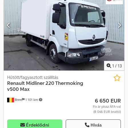
Gyártási év:
2005
, Gumiabroncs méret: 245/70r19.5 Fékek:
Tárcsafékek Felfüggesztés: Laprugós felfüggesztés Első tengely:
Kormányzott; gumi profilmélység bal: 5 mm; jobb: 5 mm Hátsó
tengely: Ikergumi; gumi profilmélység belső bal: 10 mm; külső bal:
10 mm; belső jobb: 10 mm; külső jobb: 10 mm Üres tömeg: 10 750 kg
Teherbírás: 1 240 kg Csdpezgln Refx Afvsha Megengedett
össztömeg: 11 990 kg Sérülések: nincs
1
/
13
Hűtött/fagyasztott szállítás
Renault
Midliner 220 Thermoking
v500 Max
6 650 EUR
Bree
1 101 km
Fix ár plusz ÁFA-val
(8 046 EUR bruttó)
Érdeklődni
Hívás