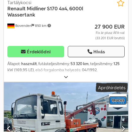
Tartálykocsi
Renault
Midliner S170 4x4, 6000l
Wassertank
27 900 EUR
Bovenden
850 km
Fix ár plusz ÁFA-val
(33 201 EUR bruttó)
Érdeklődni
Hívás
Állapot:
használt
, futásteljesítmény:
53 320 km
, teljesítmény:
125
kW (169,95 LE)
, első forgalomba helyezés:
04/1992
,
üzemanyagtípus:
dízel
, össztömeg:
16 000 kg
, abroncs méret:
365/85R20
, tengelyelrendezés:
4x4
, tengelytáv:
3 050 mm
, szín:
Apróhirdetés
zöld
, vezetőfülke:
nappali fülke
, hajtástípus:
mechanikai
,
kibocsátási osztály:
nincs
, felfüggesztés:
acél
, ülések száma:
3
,
Felszereltség:
differenciálzár, fülke, összkerékhajtás
, Jármű
helye: Bovenden, Kz. ház, dupla ülőpad, hátsó ablak, 6 sebességes
váltó, differenciálzár, laprugós felfüggesztés, tárolódoboz
Chjdpoyhzbuefx Afvea Tengelytáv: 3050 mm Felépítmény: Rocher
cég felépítménye 6000 literes víztartállyal. Tartozékok megadása
garancia nélkül, a változtatás, közbenső eladás és tévedés jogát