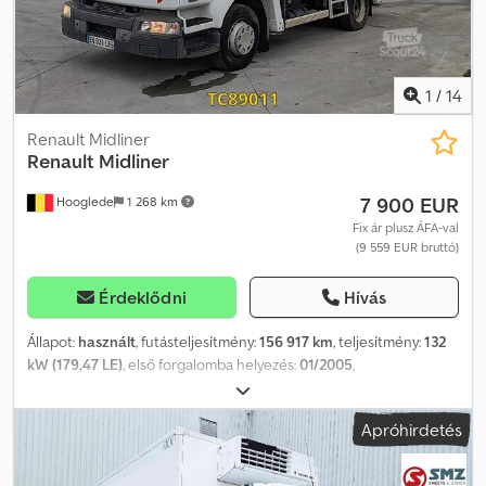
1
/
14
Renault Midliner
Renault
Midliner
7 900 EUR
Hooglede
1 268 km
Fix ár plusz ÁFA-val
(9 559 EUR bruttó)
Érdeklődni
Hívás
Állapot:
használt
, futásteljesítmény:
156 917 km
, teljesítmény:
132
kW (179,47 LE)
, első forgalomba helyezés:
01/2005
,
üzemanyagtípus:
dízel
, abroncs méret:
245/70r19.5
,
tengelyelrendezés:
4x2
, tengelytáv:
3 300 mm
, üzemanyag:
dízel
,
Apróhirdetés
szín:
egyéb
, vezetőfülke:
nappali fülke
, hajtástípus:
mechanikai
,
kibocsátási osztály:
Euro 3
, felfüggesztés:
acél
, teljes hossz:
6 600
mm
, teljes szélesség:
2 500 mm
, teljes magasság:
3 700 mm
,