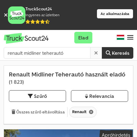
TruckScout24
Az alkalmazásba
Ingyenes az üzletben
Elad
Keresés
Renault Midliner Teherautó használt eladó
(1 823)
Szűrő
Relevancia
Renault
Összes szűrő eltávolítása
Apróhirdetés