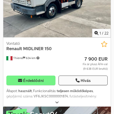
fenntartjuk!
1
/
22
Vontató
Renault
MIDLINER 150
7 900 EUR
Thiene
634 km
Fix ár plusz ÁFA-val
(9 638 EUR bruttó)
Érdeklődni
Hívás
Állapot:
használt
, Funkcionalitás:
teljesen működőképes
,
gép/jármű száma:
VF6JKSC0000001874
, futásteljesítmény:
307 049 km
, első forgalomba helyezés:
12/1994
, üzemanyagtípus:
dízel
, saját tömeg:
3 000 kg
, maximális teherbírás:
4 500 kg
,
össztömeg:
7 500 kg
, abroncs méret:
205/75 R 17.5
, gumiabroncs