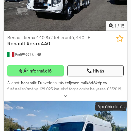
minden új és használt alkatrészből: Mindig a legjobb árainkat
hirdetjük Tekintse meg teljes kínálatunkat és információinkat
130.000 m²-es területen, 20.000 m²-es teljesen felszerelt raktár-
és műhelylétesítményben fogadjuk Önöket. Tekintse meg
videónkat
1
/
15
Renault Kerax 440 8x2 teherautó, 440 LE
Renault
Kerax 440
Forlì
661 km
Árinformáció
Hívás
Állapot:
használt
, Funkcionalitás:
teljesen működőképes
,
futásteljesítmény:
129 025 km
, első forgalomba helyezés:
03/2019
,
üzemanyagtípus:
dízel
, Gyártási év:
2019
, Renault Kerax 440 8x2
440 LE euro 6 teherautó Automata váltó Klíma, elektromos
Apróhirdetés
ablakok, rádió IMER LT 130H 12m3 betonkeverő felépítmény Ekos
hidraulikus fedél, teleszkópos csúszda Megengedett össztömeg:
40.000 kg Gyártási év: 2019 Chjdpfx Afsy Ib Dgsvoa Kilométeróra
állása: 129.025 km Első forgalomba helyezés: 2019.03.19