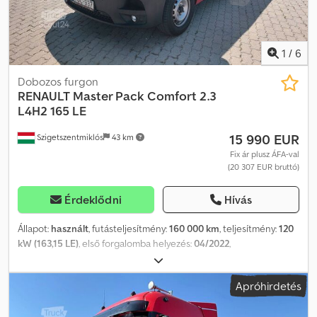
1
/
6
Dobozos furgon
RENAULT
Master Pack Comfort 2.3
L4H2 165 LE
15 990 EUR
Szigetszentmiklós
43 km
Fix ár plusz ÁFA-val
(20 307 EUR bruttó)
Érdeklődni
Hívás
Állapot:
használt
, futásteljesítmény:
160 000 km
, teljesítmény:
120
kW (163,15 LE)
, első forgalomba helyezés:
04/2022
,
üzemanyagtípus:
dízel
, össztömeg:
3 500 kg
, következő vizsga
(TÜV):
04/2028
, szín:
piros
, hajtástípus:
mechanikai
, kibocsátási
Apróhirdetés
osztály:
Euro 6
, ülések száma:
3
, raktér hossza:
4 331 mm
, rakodótér
szélesség:
1 775 mm
, raktérmagasság:
1 826 mm
, Gyártási év:
2022
,