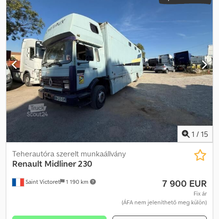
1
/
15
Teherautóra szerelt munkaállvány
Renault
Midliner 230
7 900 EUR
Saint Victoret
1 190 km
Fix ár
(ÁFA nem jeleníthető meg külön)