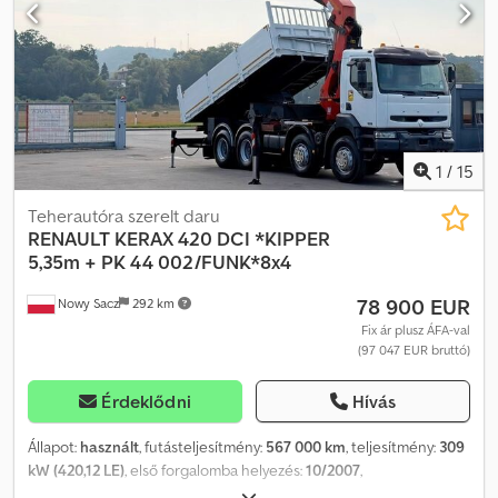
Bluetooth, multimédiás rendszer, multifunkciós kormánykerék,
elektromos tükrök és ablakok stb.
1
/
15
Teherautóra szerelt daru
RENAULT
KERAX 420 DCI *KIPPER
5,35m + PK 44 002/FUNK*8x4
78 900 EUR
Nowy Sacz
292 km
Fix ár plusz ÁFA-val
(97 047 EUR bruttó)
Érdeklődni
Hívás
Állapot:
használt
, futásteljesítmény:
567 000 km
, teljesítmény:
309
kW (420,12 LE)
, első forgalomba helyezés:
10/2007
,
üzemanyagtípus:
dízel
, össztömeg:
32 000 kg
, tengelyelrendezés: