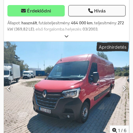
Érdeklődni
Hívás
Állapot:
használt
, futásteljesítmény:
464 000 km
, teljesítmény:
272
kW (369,82 LE)
, első forgalomba helyezés:
03/2003
,
üzemanyagtípus:
dízel
, össztömeg:
26 500 kg
, tengelyelrendezés:
3 tengely
, szín:
fehér
, hajtástípus:
mechanikai
, raktér hossza:
Apróhirdetés
4 850 mm
, rakodótér szélesség:
1 400 mm
, raktérmagasság:
1 250
mm
, Gyártási év:
2003
, Felszereltség:
ABS, daru, elektronikus
stabilitásprogram (ESP), légkondicionálás, állófűtés
, RENAULT
KERAX 370 DCI Vonóhorog-rendszer + DARU / 6x4
BALESETMENTES JÓ ÁLLAPOTBAN! * GYÁRTÁSI ÉV: 2003 *
FUTÁSTELJESÍTMÉNY: 464 000 km FELSZERELTSÉG: * ABS * ASR *
KÖZPONTI ZÁR * ELEKTROMOS ABLAKOK * ELEKTROMOS TÜKÖK
* SZERVOKORMÁNY * TAHOMÉTER RAKTER: 485 x 140 cm A PLATÓ
MAGASSÁGA A TALAJTÓL: 125 cm TELJES TÖMEG: 26 000 kg
TENGELYTÁV: 460 / 138 cm GUMI MÉRET: 315/80R22,5 FUTÓMŰ:
RUGÓS DARU: HMF 1463 K1 (B3) TEL: KUBA – lengyel, angol, német,
olasz SEBASTIAN – lengyel, német, olasz, ????? Chedpfjzr Dg Nox
Afvsa LASZLO – magyar COSTEL – román (Román nyelven minden
exporttal kapcsolatos ügyintézést elvégzünk, beleértve a
1
/
6