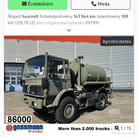
Érdeklődni
Hívás
Állapot:
használt
, futásteljesítmény:
143 944 km
, teljesítmény:
169
kW (229,78 LE)
, első forgalomba helyezés:
01/1991
,
üzemanyagtípus:
dízel
, össztömeg:
10 000 kg
, abroncs méret:
-
,
tengelyelrendezés:
4x2
, hajtástípus:
mechanikai
, kibocsátási
Apróhirdetés
osztály:
euro2
, Gyártási év:
1991
, Chauveau márkájú teherautó:
Chjdszkv Ivopfx Afvea Jól indul, menet közben is megfelelően
működik, de a motor füstöl. Szállítási idő (napokban): 1
Teljesítmény: 231 LE (DIN) Teljesítmény: 169 kW Adóteljesítmény: 17
LE
1
/
15