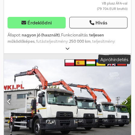
VB plusz ÁFA-val
(79 704 EUR bruttó)
Érdeklődni
Hívás
Állapot:
nagyon jó (használt)
, Funkcionalitás:
teljesen
működőképes
, futásteljesítmény:
250 000 km
, teljesítmény:
205,94 kW (280,00 LE)
, üzemanyagtípus:
dízel
, saját tömeg:
10 970
kg
, maximális teherbírás:
8 030 kg
, össztömeg:
19 000 kg
,
Apróhirdetés
tengelyelrendezés:
4x2
, szín:
fehér
, vezetőfülke:
nappali fülke
,
hajtástípus:
automata
, kibocsátási osztály:
Euro 6
, raktér hossza:
6 200 mm
, rakodótér szélesség:
2 460 mm
, raktérmagasság:
600
mm
, Gyártási év:
2020
, Felszereltség:
AdBlue, Tachográf, daru,
differenciálzár, légkondicionálás, tempomat
, RENAULT C280 DTI
8 / FASSI daru F135a.22 / hatótáv 8 m / Platós 15 EPAL 2019/2020
Futott 250 ezer km Műszaki adatok Össztömeg 19000 kg Súlya
10970 kg Hasznos teher 8030 kg Teljesítmény 280 LE A motor
űrtartalma 7698 cm3 Euro 6 AdBlue Tengelytáv 525 cm Daru Fassi
F135a.22 Hatótáv 8 m 5580 kg teherbírás Távirányító Rotátor
Regnault Plató Hossza 620 cm szélessége 246 cm Oldal
magassága 60 cm 15 EPAL kapacitás Napi fülke Chedozrw Sfopfx