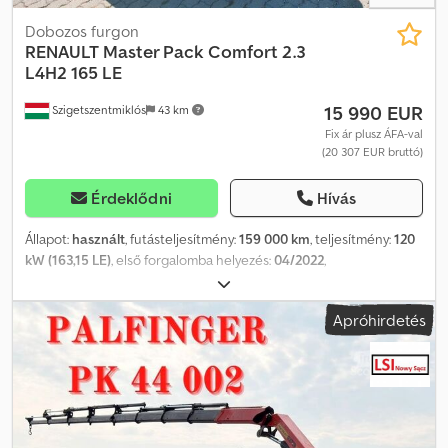
szükséges dokumentumokat) RADEK – ????? Referencia szám:
3197
Dobozos furgon
RENAULT
Master Pack Comfort 2.3
L4H2 165 LE
15 990 EUR
Szigetszentmiklós
43 km
Fix ár plusz ÁFA-val
(20 307 EUR bruttó)
Érdeklődni
Hívás
Állapot:
használt
, futásteljesítmény:
159 000 km
, teljesítmény:
120
kW (163,15 LE)
, első forgalomba helyezés:
04/2022
,
üzemanyagtípus:
dízel
, össztömeg:
3 500 kg
, következő vizsga
(TÜV):
04/2028
, szín:
piros
, hajtástípus:
mechanikai
, kibocsátási
Apróhirdetés
osztály:
Euro 6
, ülések száma:
3
, raktér hossza:
4 345 mm
,
rakodótér szélesség:
1 780 mm
, raktérmagasság:
1 810 mm
,
Gyártási év:
2022
, Felszereltség:
ABS, elektronikus
stabilitásprogram (ESP), központi zár, légkondicionálás
, Kérjük,
hívjon minket a WhatsUp/Viber alkalmazáson keresztül is! E-mail:
Codjzng Egopfx Afvsha A főbb felszerelések közé tartozik: