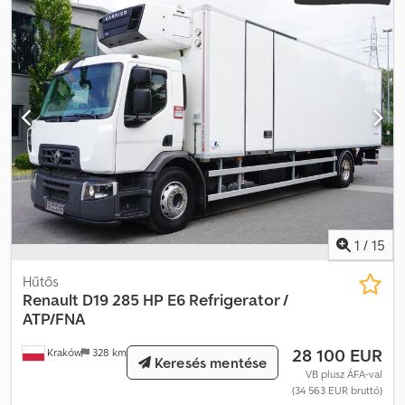
exposición de Renault. 1 propietario desde nuevo, 100% libre de
accidentes. ¡El estado técnico y visual es excelente! Csdpfx
Afszrw N Dsvjha
1
/
15
Hűtős
Renault
D19 285 HP E6 Refrigerator /
ATP/FNA
28 100 EUR
Kraków
328 km
Keresés mentése
VB plusz ÁFA-val
(34 563 EUR bruttó)