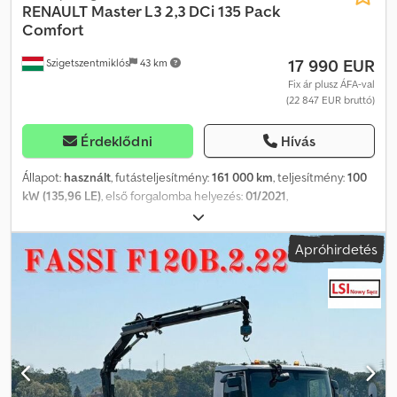
RENAULT
Master L3 2,3 DCi 135 Pack
Comfort
17 990 EUR
Szigetszentmiklós
43 km
Fix ár plusz ÁFA-val
(22 847 EUR bruttó)
Érdeklődni
Hívás
Állapot:
használt
, futásteljesítmény:
161 000 km
, teljesítmény:
100
kW (135,96 LE)
, első forgalomba helyezés:
01/2021
,
üzemanyagtípus:
dízel
, össztömeg:
3 500 kg
, következő vizsga
(TÜV):
12/2027
, szín:
fehér
, hajtástípus:
mechanikai
, kibocsátási
Apróhirdetés
osztály:
Euro 6
, ülések száma:
7
, raktér hossza:
3 182 mm
, rakodótér
szélesség:
2 047 mm
, Gyártási év:
2021
, Felszereltség:
ABS,
elektronikus stabilitásprogram (ESP), központi zár,
légkondicionálás
, Kérjük, hívjon minket WhatsAppon/Viberen is.
E-mail: Chjdpsy S Nk Njfx Afvoa