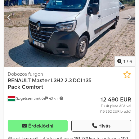
1
/
6
Dobozos furgon
RENAULT
Master L3H2 2.3 DCI 135
Pack Comfort
12 490 EUR
Szigetszentmiklós
43 km
Fix ár plusz ÁFA-val
(15 862 EUR bruttó)
Érdeklődni
Hívás
Állapot:
használt
, futásteljesítmény:
191 270 km
, teljesítmény:
100