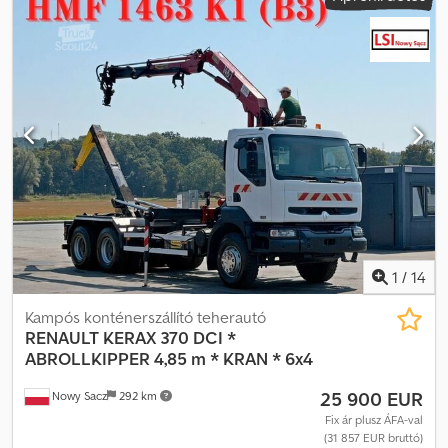
raktérmagasság:
600 mm
, Gyártási év:
2017
, Felszereltség:
ABS,
daru, légkondicionálás
, Renault T 380 Plató: 6,80 m + DARU +
TÁVIRÁNYÍTÓ BALESETMENTES JÓ ÁLLAPOTBAN! • GYÁRTÁSI ÉV:
2017 • FUTÁSTELJESÍTMÉNY: 464 000 km FELSZERELTSÉG: • ABS •
KÖZPONTI ZÁR • ELEKTROMOS ABLAKOK • ELEKTROMOS TÜKRÖK
• SZERVOKORMÁNY • TACHOGRAPH PLATÓ MÉRETEI: 680 x 255 x
60 cm (H x SZ x M) RAKTERHELÉS: 13 600 kg TELJES TÖMEG: 26
000 kg TENGELYTÁV: 495/133 cm GUMI MÉRET: 315/70R22,5 ELSŐ:
RUGÓS HÁTSÓ: LÉGRUGÓS DARU: FASSI F120B.2.22 + TÁVIRÁNYÍTÓ
TEL: KUBA - lengyel, angol, német, olasz SEBASTIAN - lengyel,
német, olasz, ? LASZLO - magyar Chjdszr Dhaspfx Afvea COSTEL -
román (románul minden exportügyi ügyintézést elvégzünk,
beleértve a szükséges dokumentumokat is) RADEK - ? : 1741
1
/
14
Kampós konténerszállító teherautó
RENAULT
KERAX 370 DCI *
ABROLLKIPPER 4,85 m * KRAN * 6x4
25 900 EUR
Nowy Sacz
292 km
Fix ár plusz ÁFA-val
(31 857 EUR bruttó)