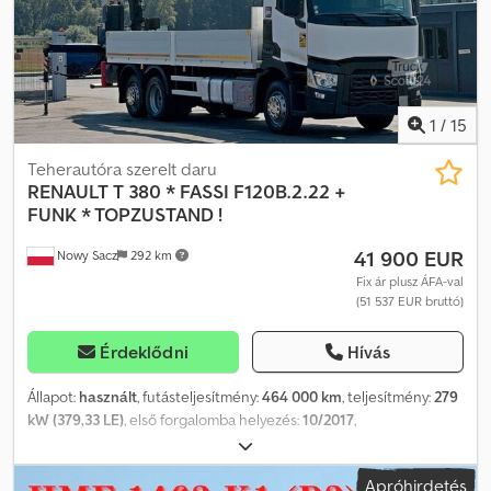
1
/
15
Teherautóra szerelt daru
RENAULT
T 380 * FASSI F120B.2.22 +
FUNK * TOPZUSTAND !
41 900 EUR
Nowy Sacz
292 km
Fix ár plusz ÁFA-val
(51 537 EUR bruttó)
Érdeklődni
Hívás
Állapot:
használt
, futásteljesítmény:
464 000 km
, teljesítmény:
279
kW (379,33 LE)
, első forgalomba helyezés:
10/2017
,
üzemanyagtípus:
dízel
, össztömeg:
26 000 kg
, tengelyelrendezés:
3 tengely
, fékek:
retarder
, szín:
fehér
, hajtástípus:
automata
,
Apróhirdetés
raktér hossza:
6 800 mm
, rakodótér szélesség:
2 550 mm
,