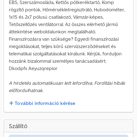
EBS, Szerszámosláda, Kettős pótkeréktartó, Komp
rögzítő pontok, Hőmérsékletregisztráló, Hubodométer,
1x15 és 2x7 pólusú csatlakozó, Vámzár-képes,
Tetőszellőzés ventilátorral. Az összes elérhető jármű
áttekintése weboldalunkon megtalálható.
Finanszírozásra van szüksége? Egyedi finanszírozási
megoldásokat, teljes körű szervizszerződéseket és
telematikai szolgáltatásokat kínálunk. Kérjük, forduljon
hozzánk bizalommal személyes tanácsadásért.
Dkodpfx Aeyuzqrepior
A hirdetés automatikusan lett lefordítva. Fordítási hibák
előfordulhatnak.
További információ kérése
Szállító