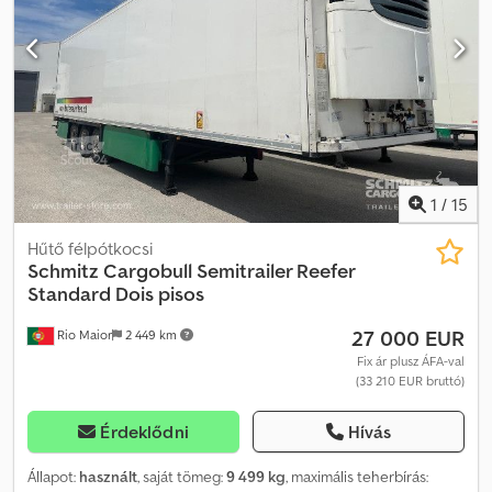
rakodótér-térfogat: 90 m³, 1. tengely: , 2. tengely: , 3. tengely: ,
légrugózás, ráfutásgátló, emelhető tengely, raklapemelő-tartó,
EBS elektronikus fékrendszer, tűzoltókészülék-tartó, pótkerék-
tartó, 1x15 ill. 2x7 pólusú csatlakozó, fröccsenésgátló, guminyomás-
ellenőrző rendszer. Dkjdpszqg Nkofx Apior
1
/
15
Hűtő félpótkocsi
Schmitz Cargobull
Semitrailer Reefer
Standard Dois pisos
27 000 EUR
Rio Maior
2 449 km
Fix ár plusz ÁFA-val
(33 210 EUR bruttó)
Érdeklődni
Hívás
Állapot:
használt
, saját tömeg:
9 499 kg
, maximális teherbírás: