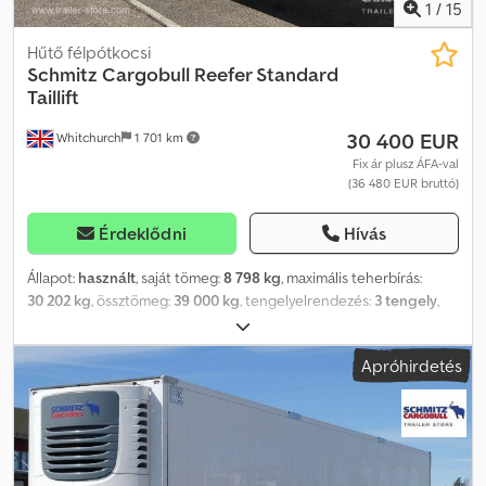
1
/
15
Hűtő félpótkocsi
Schmitz Cargobull
Reefer Standard
Taillift
30 400 EUR
Whitchurch
1 701 km
Fix ár plusz ÁFA-val
(36 480 EUR bruttó)
Érdeklődni
Hívás
Állapot:
használt
, saját tömeg:
8 798 kg
, maximális teherbírás:
30 202 kg
, össztömeg:
39 000 kg
, tengelyelrendezés:
3 tengely
,
első forgalomba helyezés:
05/2019
, következő vizsga (TÜV):
01/2027
, raktér hossza:
13 410 mm
, rakodótér szélesség:
2 490
Apróhirdetés
mm
, raktérmagasság:
2 600 mm
, rakodótér térfogata:
86 m³
,
felfüggesztés:
levegő
, abroncs méret:
385/65 R22,5
, tengelytáv:
7 600 mm
, szín:
fehér
, Gyártási év:
2019
, Felszereltség:
ABS,
emelőhátfal
, Saját tömeg: 8798 kg, megengedett össztömeg:
39000 kg, rakterület (H x SZ x M): 13410 mm x 2490 mm x 2600 mm,
gumiabroncs mérete: 385/65 R22.5, rakterület térfogata: 86 m³,