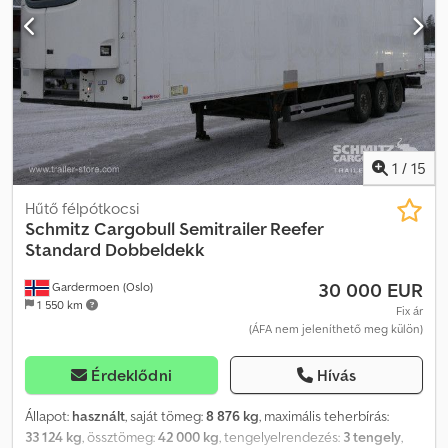
3. tengely: , Légrugózás, Hátsó aláfutásgátló, Elektronikus
fékrendszer (EBS), Komp kikötő kötési pontok, Hubodometer, 1x15
és 2x7 pólusú csatlakozó, Antispray rendszer, Toló suzi sín. 2 sor
süllyesztett rögzítő sín. Tekintse meg a weboldalunkon elérhető
összes jármű áttekintését. Finanszírozásra van szüksége? Egyéni
finanszírozási megoldásokat, teljes körű szervizszerződéseket és
telematikai szolgáltatásokat kínálunk. Személyesen is szívesen
tanácsot adunk. Dsdpfx Aeyldrgspiekr
1
/
15
Hűtő félpótkocsi
Schmitz Cargobull
Semitrailer Reefer
Standard Dobbeldekk
30 000 EUR
Gardermoen (Oslo)
1 550 km
Fix ár
(ÁFA nem jeleníthető meg külön)
Érdeklődni
Hívás
Állapot:
használt
, saját tömeg:
8 876 kg
, maximális teherbírás:
33 124 kg
, össztömeg:
42 000 kg
, tengelyelrendezés:
3 tengely
,