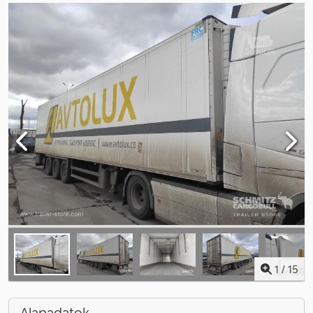
1
/
15
Alapadatok