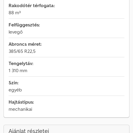
Rakodótér térfogata:
88 m³
Felfüggesztés:
levegő
Abroncs méret:
385/65 R22,5
Tengelytáv:
1 310 mm
Szín:
egyéb
Hajtástípus:
mechanikai
Ajánlat részletei