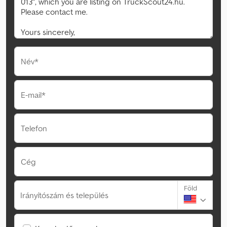
Név*
E-mail*
Telefon
Cég
Föld
Irányítószám és település