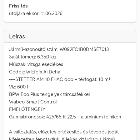
Frissítés:
utoljára ekkor: 11.06.2026
Leírás
Jármű-azonosító szám: W092FC1B0DMSE7013
Saját tömeg: 6.350 kg
Műszaki vizsga esedékes
Codpjglw Efefx Ai Deha
----STETTER AM 10 FHAC dob – térfogat: 10 m³
Víz: 600 l
BPW Eco Plus tengelyek tárcsafékkel
Wabco-Smart-Control
EMELŐTENGELY
Gumiabroncsok: 425/65 R 22,5 – alumínium felniken
A változtatás, előzetes értékesítés és tévedés jogát
kifejezetten fenntartjuk. A leírás kizárólag a jármű