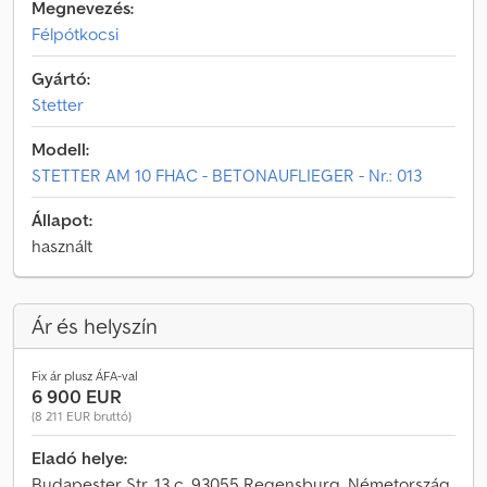
Megnevezés:
Félpótkocsi
Gyártó:
Stetter
Modell:
STETTER AM 10 FHAC - BETONAUFLIEGER - Nr.: 013
Állapot:
használt
Ár és helyszín
Fix ár plusz ÁFA-val
6 900 EUR
(8 211 EUR bruttó)
Eladó helye:
Budapester Str. 13 c, 93055 Regensburg, Németország