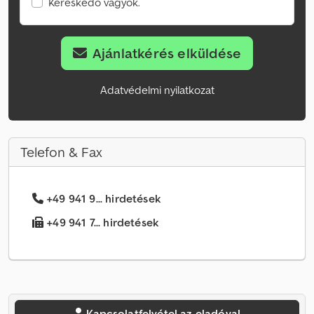
Kereskedő vagyok.
Ajánlatkérés elküldése
Adatvédelmi nyilatkozat
Telefon & Fax
+49 941 9... hirdetések
+49 941 7... hirdetések
Kapcsolatfelvétel az eladóval