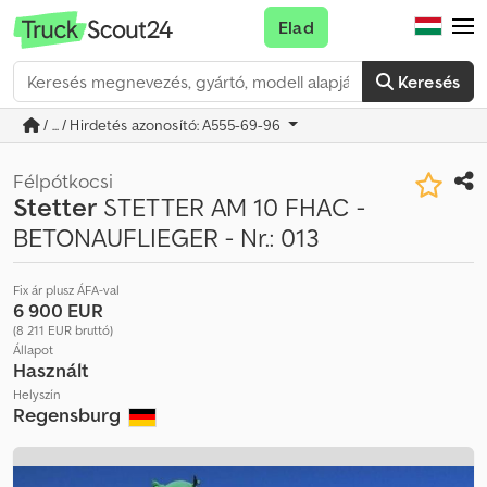
Elad
Keresés
/ ... / Hirdetés azonosító: A555-69-96
Félpótkocsi
Stetter
STETTER AM 10 FHAC -
BETONAUFLIEGER - Nr.: 013
Fix ár plusz ÁFA-val
6 900 EUR
(8 211 EUR bruttó)
Állapot
Használt
Helyszín
Regensburg