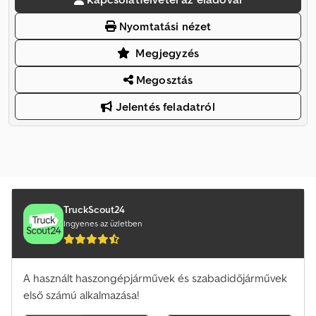
Nyomtatási nézet
Megjegyzés
Megosztás
Jelentés feladatról
TruckScout24
Ingyenes az üzletben
A használt haszongépjárművek és szabadidőjárművek
első számú alkalmazása!