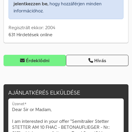
jelentkezzen be,
hogy hozzáférjen minden
információhoz.
Regisztrált ekkor: 2004
631 Hirdetések online
Érdeklődni
Hívás
AJÁNLATKÉRÉS ELKÜLDÉSE
Üzenet*