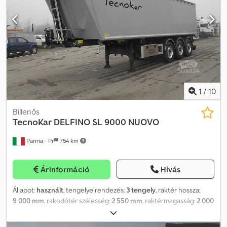
1
/
10
Billenős
TecnoKar
DELFINO SL 9000 NUOVO
Parma - Pr
754 km
Árinformáció
Hívás
Állapot:
használt
, tengelyelrendezés:
3 tengely
, raktér hossza:
9 000 mm
, rakodótér szélesség:
2 550 mm
, raktérmagasság:
2 000
mm
, rakodótér térfogata:
45 m³
, felfüggesztés:
levegő
, abroncs
méret:
385/65 r22,5
, szín:
világosszürke
, ÚJ, AZONNAL ELÉRHETŐ