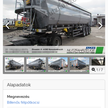
1
/
7
Alapadatok
Megnevezés:
Billenős félpótkocsi