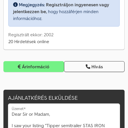
Megjegyzés:
Regisztráljon ingyenesen vagy
jelentkezzen be,
hogy hozzáférjen minden
információhoz.
Regisztrált ekkor: 2002
20 Hirdetések online
Árinformáció
Hívás
AJÁNLATKÉRÉS ELKÜLDÉSE
Üzenet*