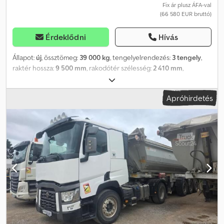
Fix ár plusz ÁFA-val
(66 580 EUR bruttó)
Érdeklődni
Hívás
Állapot:
új
, össztömeg:
39 000 kg
, tengelyelrendezés:
3 tengely
,
raktér hossza:
9 500 mm
, rakodótér szélesség:
2 410 mm
,
raktérmagasság:
2 300 mm
, rakodótér térfogata:
54 m³
, Gyártási
év:
2025
, Felszereltség:
ABS
, ELADÓ, BÉRELHETŐ VAGY
Apróhirdetés
EGYEZTETÉS ALAPJÁN BÉRLETTEL VÁSÁRLÁSI LEHETŐSÉGGEL!
Kb. 54 m³-es alumínium gabonaszállító billenőpótkocsi— gyártó:
Benalu - Típus: Gabonaszállító billenőpótkocsi - Évjárat: ÚJ JÁRMŰ
- Térfogat: kb. 54 m³ (9,50 m hosszú x 2,41 m széles x 2,30 m magas)
- Techn. össztömeg: 39.000 kg - Saját tömeg: kb. 5.600 kg -
Tengelyek: 3 db tengely, tárcsafékkel - Gumiabroncsok: 385/65
R22,5 Speedline alumíniumfelnin - Felfüggesztés: Légrugózás
emelő/süllyesztő funkcióval - EBS Wabco - Kombinált hátsó ajtó
(szárnyas ajtók és billenőlap) - A billenőlap pneumatikus kioldása
billentéskor - 2 db gabonazsiliip - 5 mm-es padló Cedpfx Akotf
Sahovjrf - Egyedi sárvédők - Üresjárati alátámasztó - Lehajtható
aláfutásgátló - Rakodásmérő manométer - Első kezelőállás -