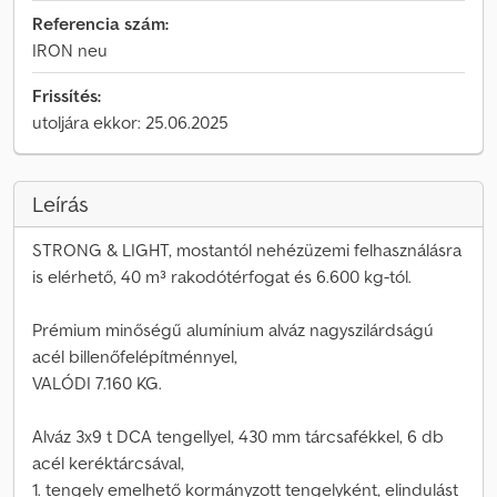
Referencia szám:
IRON neu
Frissítés:
utoljára ekkor: 25.06.2025
Leírás
STRONG & LIGHT, mostantól nehézüzemi felhasználásra
is elérhető, 40 m³ rakodótérfogat és 6.600 kg-tól.
Prémium minőségű alumínium alváz nagyszilárdságú
acél billenőfelépítménnyel,
VALÓDI 7.160 KG.
Alváz 3x9 t DCA tengellyel, 430 mm tárcsafékkel, 6 db
acél keréktárcsával,
1. tengely emelhető kormányzott tengelyként, elindulást