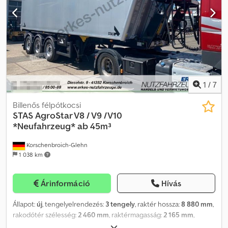
1
/
7
Billenős félpótkocsi
STAS
AgroStar V8 / V9 /V10
*Neufahrzeug* ab 45m³
Korschenbroich-Glehn
1 038 km
Árinformáció
Hívás
Állapot:
új
, tengelyelrendezés:
3 tengely
, raktér hossza:
8 880 mm
,
rakodótér szélesség:
2 460 mm
, raktérmagasság:
2 165 mm
,
rakodótér térfogata:
47 m³
, Felszereltség:
ABS
, Billenős