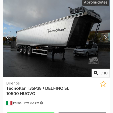
Apróhirdetés
TECNOKAR DELFINO SL 9000 HÁTSÓ BILLENŐFELÉPÍTMÉNYES
FÉLPOÓTKOCSI ALUMÍNIUMBÓL; RAKTÉR MÉRETEK: H 9000 MM X
SZ 2500 MM X M 2000 MM; TENGELYTÁV: 4650 MM; ABRONCSOK:
385/65 R22,5; TÁRCSAFÉKEK; LEVEGŐRUGÓZÁS; EMELHETŐ ELSŐ
TENGELY; Csdpjhk Uzcjfx Akvjrf KORMÁNYZOTT HARMADIK
TENGELY; BILLENŐFELÉPÍTMÉNY ŰRTARTALMA: 45,5 M³; EBS
RENDSZER; ELEKTROMOS PONYVA RÁ- ÉS LEFEDÉSRE; JOST
EMELŐLÁBAK; HALDEX HIDRAULIKUS RENDSZER.
1
/
10
Billenős
TecnoKar
T3SP38 / DELFINO SL
10500 NUOVO
Parma - Pr
754 km