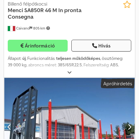
Billenő félpótkocsi
Menci
SA850R 46 M In pronta
Consegna
Caivano
805 km
Árinformáció
Hívás
Állapot:
új
, Funkcionalitás:
teljesen működőképes
, össztömeg:
39 000 kg
, abroncs méret:
385/65R22.5
, Felszereltség:
ABS
,
MENCI FÉLPOÓTKOCSI "NÉGYZET ALAKÚ" BILLENŐPLATÓVAL -
SA850R Térfogat: 45,4 m³ Méretek: 9200 x 2000 mm
Apróhirdetés
Padlóvastagság: 6 mm Hátsó padló: 8 mm Önsúly: 6.650 kg
Megengedett össztömeg (P.T.T.): 39.000 kg Leírás – Kivitel és
tartozékok: 3. KORMÁNYZÓ SAF TENGELY TÁRCSA FÉKKEL vagy
430 (ET120) 2/2 Első tengely automata emelővel ELEKTROMOS
CRAMARO „C” TÍPUSÚ HERMETIKUS PONYVÁZÓ, FEDŐKASZNIVAL
(2023) 90x50x50 inox szerszámtartó Szerszámtartó 9050250 Teljes
ADR-készlet + A és R táblák Nyomásmérő Elektromos
motovibrátor, távirányítóval a platóhoz PROMETEON 385/65 R22,5
abroncsok 385/65 R22,5 acél tárcsa, 0/120 offset Távirányító a