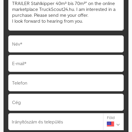
Név*
E-mail*
Telefon
Cég
Föld
Irányítószám és település