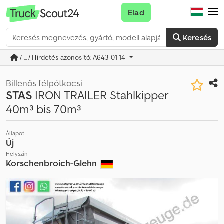
Elad
Keresés
/ ... / Hirdetés azonosító: A643-01-14
Billenős félpótkocsi
STAS
IRON TRAILER Stahlkipper
40m³ bis 70m³
Állapot
Új
Helyszín
Korschenbroich-Glehn