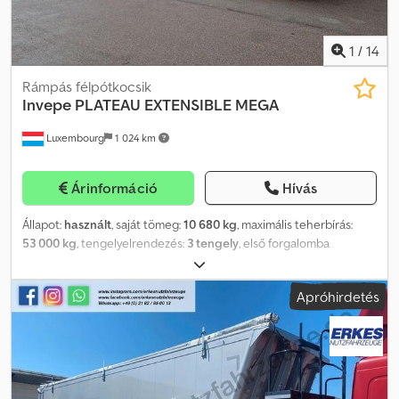
1
/
14
Rámpás félpótkocsik
Invepe
PLATEAU EXTENSIBLE MEGA
Luxembourg
1 024 km
Árinformáció
Hívás
Állapot:
használt
, saját tömeg:
10 680 kg
, maximális teherbírás:
53 000 kg
, tengelyelrendezés:
3 tengely
, első forgalomba
helyezés:
04/2020
, teljes hossz:
20 500 mm
, teljes magasság:
1 400
mm
, felfüggesztés:
levegő
, teherbírás:
42 320 kg
, • Emelhető első
Apróhirdetés
tengely • Önkormányzó harmadik tengely • Rakfelület 2,40 m •
Platómagasság 1,40 m • Plató hosszúsága 13,30 m • Hosszabbítható
20,50 m-ig • Tároló láda • Hosszú rácsos állvány • Víztartály •
Konvojkészlet • 10 rögzítőgyűrű Codpsx Hky Ujfx Akverf • WABCO
SmartBoard • 20 alumínium oszlop igény szerint