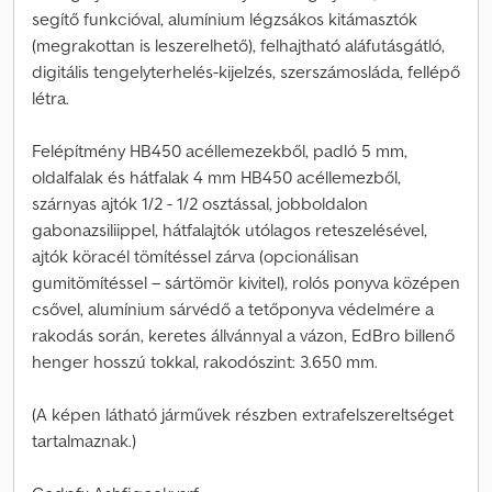
segítő funkcióval, alumínium légzsákos kitámasztók
(megrakottan is leszerelhető), felhajtható aláfutásgátló,
digitális tengelyterhelés-kijelzés, szerszámosláda, fellépő
létra.
Felépítmény HB450 acéllemezekből, padló 5 mm,
oldalfalak és hátfalak 4 mm HB450 acéllemezből,
szárnyas ajtók 1/2 - 1/2 osztással, jobboldalon
gabonazsiliippel, hátfalajtók utólagos reteszelésével,
ajtók köracél tömítéssel zárva (opcionálisan
gumitömítéssel – sártömör kivitel), rolós ponyva középen
csővel, alumínium sárvédő a tetőponyva védelmére a
rakodás során, keretes állvánnyal a vázon, EdBro billenő
henger hosszú tokkal, rakodószint: 3.650 mm.
(A képen látható járművek részben extrafelszereltséget
tartalmaznak.)