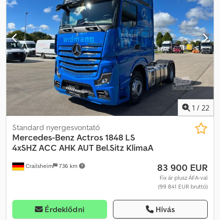
1
/
22
Standard nyergesvontató
Mercedes-Benz
Actros 1848 LS
4xSHZ ACC AHK AUT Bel.Sitz KlimaA
83 900 EUR
Crailsheim
736 km
Fix ár plusz ÁFA-val
(99 841 EUR bruttó)
Érdeklődni
Hívás