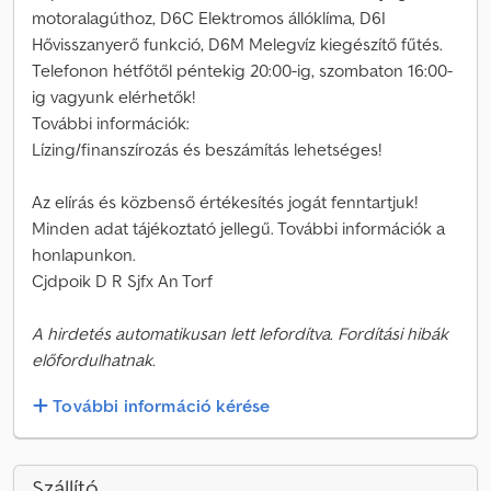
motoralagúthoz, D6C Elektromos állóklíma, D6I
Hővisszanyerő funkció, D6M Melegvíz kiegészítő fűtés.
Telefonon hétfőtől péntekig 20:00-ig, szombaton 16:00-
ig vagyunk elérhetők!
További információk:
Lízing/finanszírozás és beszámítás lehetséges!
Az elírás és közbenső értékesítés jogát fenntartjuk!
Minden adat tájékoztató jellegű. További információk a
honlapunkon.
Cjdpoik D R Sjfx An Torf
A hirdetés automatikusan lett lefordítva. Fordítási hibák
előfordulhatnak.
További információ kérése
Szállító