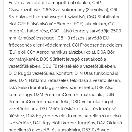
Feljáró a vezetőfülke mögött bal oldalon, C5P
Csavarozott váz, C6G Szervokormány (Servotwin), C6I
Szabályozott kormánysegéd-szivattyú, C6Q Stabilisátor
elöl, C7F Elülső alsó védőlemez (ECE), alumínium, C7T
Integrált hátsó rész, C8C Hátsó tengely sárvédője 2500
mm járműszélességgel, C8H 3 részes sárvédő EU
fröccsenés elleni védelemmel, C8I Fröccsenésvédelem
(EU) elöl, C8Y Aerodinamikus alvázburkolat, D0A Bőr
kormánykerék, D0S Sűrített levegő csatlakozó a
vezetőfülkében, D0U Füstérzékelő a vezetőfülkében,
D1C Rugós vezetőülés, Komfort, D1N Utas funkcionális
ülés, D2N Háttámla reteszelés feloldása a vezetőülésen,
D3A Felső komfortágy, széles, szintezhető, D3B Alsó
komfortágy, D3M PrémiumComfort matrac alul, D3N
PrémiumComfort matrac felül, D3Q Velúr üléskárpit
vezetőüléshez, D3T Velúr üléskárpit utas- és középső
üléshez, D4S Egy részes elektromos napellenző az első
szélvédőre, D4T Ágy előtti keresztfüggöny, D4Z Oldalsó
napellenző a vezető- és utasoldalra, D5Z Szőnyeg