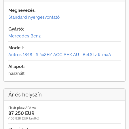
Megnevezés:
Standard nyergesvontató
Gyártó:
Mercedes-Benz
Modell:
Actros 1848 LS 4xSHZ ACC AHK AUT Bel.Sitz KlimaA
Állapot:
használt
Ár és helyszín
Fix ár plusz ÁFA-val
87 250 EUR
(103 828 EUR bruttó)