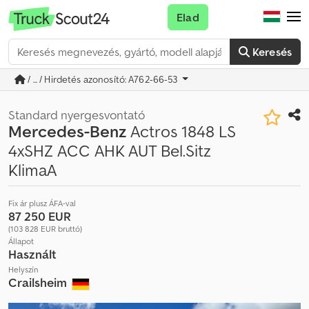
Elad
Keresés
/ ... / Hirdetés azonosító: A762-66-53
Standard nyergesvontató
Mercedes-Benz
Actros 1848 LS
4xSHZ ACC AHK AUT Bel.Sitz
KlimaA
Fix ár plusz ÁFA-val
87 250 EUR
(103 828 EUR bruttó)
Állapot
Használt
Helyszín
Crailsheim