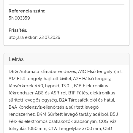
Referencia szám:
5N003359
Frissítés:
utoljára ekkor: 23.07.2026
Leírás
D6G Automata klímaberendezés, A1C Első tengely 7,5 t,
A1Z Első tengely, hajlított kivitel, A2E Hátsó tengely,
tányérkerék 440, hypoid, 13,0 t, B1B Elektronikus
fékrendszer ABS és ASR-rel, B1F Fűtés, elektronikus
sűrített levegős egység, B2A Tárcsafék elöl és hátul,
B4A Kondenzvíz-ellenőrzés a sűrített levegő
rendszerhez, B4M Sűrített levegő tartály acélból, B5J
Fék- és elektromos csatlakozók alacsonyan, C0G Váz
túlnyúlás 1050 mm, C1W Tengelytáv 3700 mm, C5D