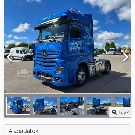
1
/
22
Alapadatok