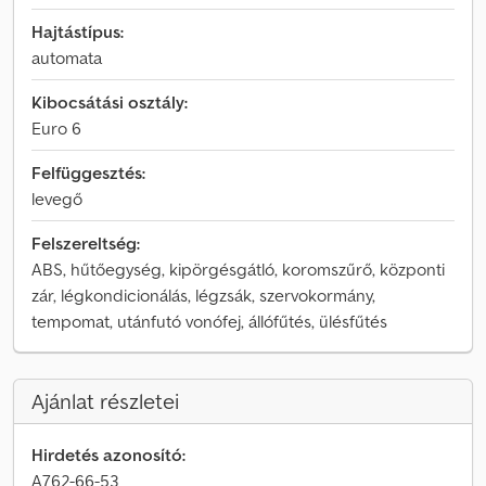
Hajtástípus:
automata
Kibocsátási osztály:
Euro 6
Felfüggesztés:
levegő
Felszereltség:
ABS, hűtőegység, kipörgésgátló, koromszűrő, központi
zár, légkondicionálás, légzsák, szervokormány,
tempomat, utánfutó vonófej, állófűtés, ülésfűtés
Ajánlat részletei
Hirdetés azonosító:
A762-66-53