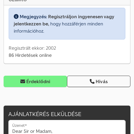
Megjegyzés:
Regisztráljon ingyenesen vagy
jelentkezzen be,
hogy hozzáférjen minden
információhoz.
Regisztrált ekkor: 2002
86 Hirdetések online
Érdeklődni
Hívás
AJÁNLATKÉRÉS ELKÜLDÉSE
Üzenet*