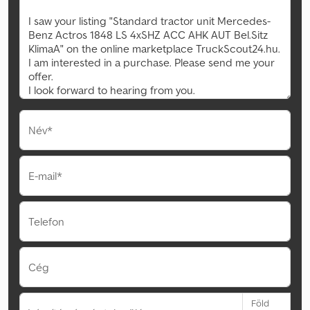
Név*
E-mail*
Telefon
Cég
Föld