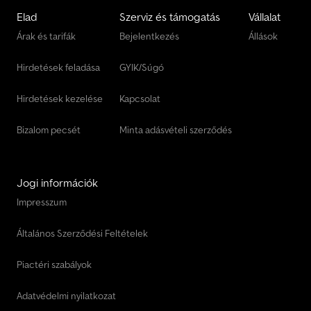
- Carkit - Távirányítós központi zár - Poggyásztakaró - Alacsony
Elad
Szerviz és támogatás
Vállalat
zajszint - Sebességkorlátozó - Részecskeszűrő - Rádió/CD-
Árak és tarifák
Bejelentkezés
Állások
lejátszó - Rádió MP3 támogatással - Napellenző -
Menetstabilizátor - Webasto - Szerszámosláda - Xenon világítás
Hirdetések feladása
GYIK/Súgó
Hirdetések kezelése
Kapcsolat
Bizalom pecsét
Minta adásvételi szerződés
Jogi információk
Impresszum
Általános Szerződési Feltételek
Piactéri szabályok
Adatvédelmi nyilatkozat