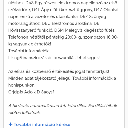
üléshez, D4S Egy részes elektromos napellenző az első
szélvédőre, D4T Ágy előtti keresztfüggöny, D4Z Oldalsó
napellenző a vezető- és utasoldalra, D5Z Szőnyeg
motoralagúthoz, D6C Elektromos állóklíma, D6I
Hővisszanyerő funkció, D6M Melegvíz kiegészítő fűtés.
Telefonon hétfőtől péntekig 20:00-ig, szombaton 16:00-
ig vagyunk elérhetők!
További információk:
Lízing/finanszírozás és beszámítás lehetséges!
Az elírás és közbenső értékesítés jogát fenntartjuk!
Minden adat tájékoztató jellegű. További információk a
honlapunkon.
Crjdpfx Adoik D Saoysf
A hirdetés automatikusan lett lefordítva. Fordítási hibák
előfordulhatnak.
További információ kérése