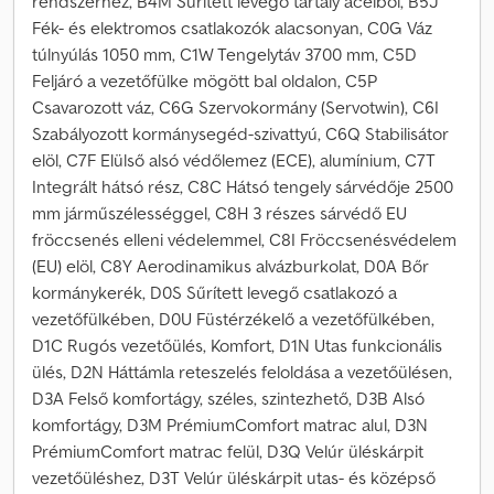
rendszerhez, B4M Sűrített levegő tartály acélból, B5J
Fék- és elektromos csatlakozók alacsonyan, C0G Váz
túlnyúlás 1050 mm, C1W Tengelytáv 3700 mm, C5D
Feljáró a vezetőfülke mögött bal oldalon, C5P
Csavarozott váz, C6G Szervokormány (Servotwin), C6I
Szabályozott kormánysegéd-szivattyú, C6Q Stabilisátor
elöl, C7F Elülső alsó védőlemez (ECE), alumínium, C7T
Integrált hátsó rész, C8C Hátsó tengely sárvédője 2500
mm járműszélességgel, C8H 3 részes sárvédő EU
fröccsenés elleni védelemmel, C8I Fröccsenésvédelem
(EU) elöl, C8Y Aerodinamikus alvázburkolat, D0A Bőr
kormánykerék, D0S Sűrített levegő csatlakozó a
vezetőfülkében, D0U Füstérzékelő a vezetőfülkében,
D1C Rugós vezetőülés, Komfort, D1N Utas funkcionális
ülés, D2N Háttámla reteszelés feloldása a vezetőülésen,
D3A Felső komfortágy, széles, szintezhető, D3B Alsó
komfortágy, D3M PrémiumComfort matrac alul, D3N
PrémiumComfort matrac felül, D3Q Velúr üléskárpit
vezetőüléshez, D3T Velúr üléskárpit utas- és középső