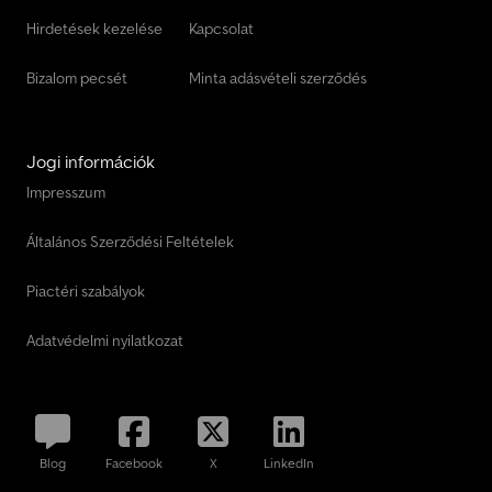
fenntartjuk! Minden adat tájékoztató jellegű, garancia nélkül. ...
további információk a honlapunkon. Cedju Nnf Sjpfx Adysrf
Hirdetések kezelése
Kapcsolat
Bizalom pecsét
Minta adásvételi szerződés
Jogi információk
Impresszum
Általános Szerződési Feltételek
Piactéri szabályok
Adatvédelmi nyilatkozat
Blog
Facebook
X
LinkedIn