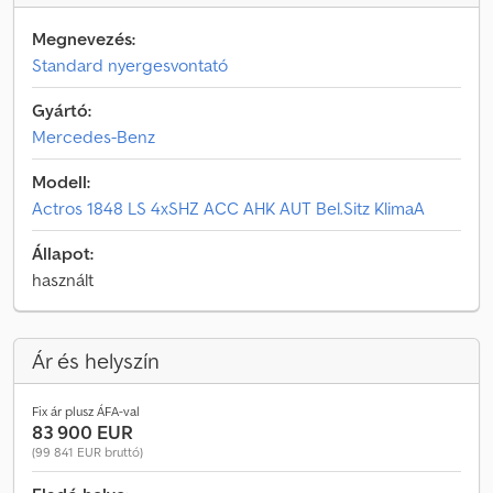
Megnevezés:
Standard nyergesvontató
Gyártó:
Mercedes-Benz
Modell:
Actros 1848 LS 4xSHZ ACC AHK AUT Bel.Sitz KlimaA
Állapot:
használt
Ár és helyszín
Fix ár plusz ÁFA-val
83 900 EUR
(99 841 EUR bruttó)