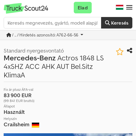
Elad
Keresés
/ ... / Hirdetés azonosító: A762-66-56
Standard nyergesvontató
Mercedes-Benz
Actros 1848 LS
4xSHZ ACC AHK AUT Bel.Sitz
KlimaA
Fix ár plusz ÁFA-val
83 900 EUR
(99 841 EUR bruttó)
Állapot
Használt
Helyszín
Crailsheim