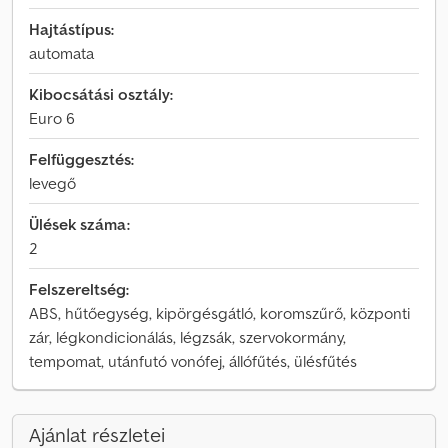
Hajtástípus:
automata
Kibocsátási osztály:
Euro 6
Felfüggesztés:
levegő
Ülések száma:
2
Felszereltség:
ABS, hűtőegység, kipörgésgátló, koromszűrő, központi
zár, légkondicionálás, légzsák, szervokormány,
tempomat, utánfutó vonófej, állófűtés, ülésfűtés
Ajánlat részletei