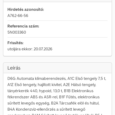
Hirdetés azonosító:
A762-66-56
Referencia szám:
5N003360
Frissítés:
utoljára ekkor: 20.07.2026
Leírás
D6G Automata klímaberendezés, A1C Első tengely 7,5 t,
A1Z Első tengely, hajlított kivitel, A2E Hátsó tengely,
tányérkerék 440, hypoid, 13,0 t, B1B Elektronikus
fékrendszer ABS és ASR-rel, B1F Fűtés, elektronikus
sűrített levegős egység, B2A Tárcsafék elöl és hátul,
B4A Kondenzvíz-ellenőrzés a sűrített levegő