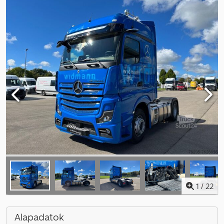
1
/
22
Alapadatok