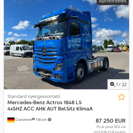
Apróhirdetés
1
/
22
Standard nyergesvontató
Mercedes-Benz
Actros 1848 LS
4xSHZ ACC AHK AUT Bel.Sitz KlimaA
87 250 EUR
Crailsheim
736 km
Fix ár plusz ÁFA-val
(103 828 EUR bruttó)