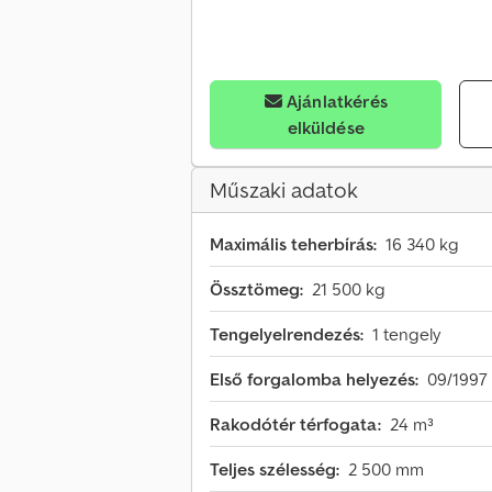
Ajánlatkérés
elküldése
Műszaki adatok
Maximális teherbírás:
16 340 kg
Össztömeg:
21 500 kg
Tengelyelrendezés:
1 tengely
Első forgalomba helyezés:
09/1997
Rakodótér térfogata:
24 m³
Teljes szélesség:
2 500 mm