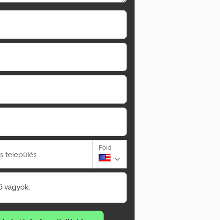
Föld
s település
 vagyok.