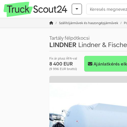
Szállítójárművek és haszongépjárművek
P
Tartály félpótkocsi
LINDNER
Lindner & Fische
Fix ár plusz ÁFA-val
8 400 EUR
Ajánlatkérés el
(9 996 EUR bruttó)