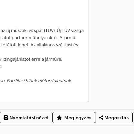
az új műszaki vizsgát (TÜV). Új TÜV vizsga
nlatot partner műhelyeinktől! A jármű
llátott lehet. Az általános szállítási és
 lízingajánlatot erre a járműre.
!
va. Fordítási hibák előfordulhatnak.
Nyomtatási nézet
Megjegyzés
Megosztás