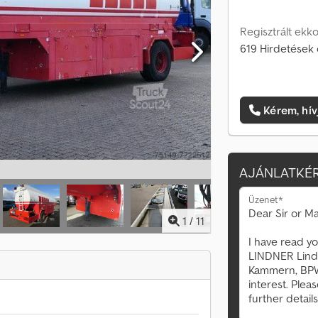
Regisztrált ekko
619 Hirdetések 
Kérem, hív
AJÁNLATKÉR
Üzenet*
1
/
11