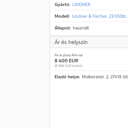
Gyártó:
LINDNER
Modell:
Lindner & Fischer, 23.550lt
Állapot:
használt
Ár és helyszín
Fix ár plusz ÁFA-val
8 400 EUR
(9 996 EUR bruttó)
Eladó helye:
Molkereistr. 2, 27419 