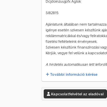
Dcjdoinzuujpfx Aglok
SI82815
Ajánlatunk általában nem tartalmazza 
igénye esetén szívesen készítünk ajá
reklámmatricákkal és/vagy feliratokkal e
fizetési feltételeink érvényesek.
Szívesen készítünk finanszírozási vagy
Kérjük, vegye fel velünk a kapcsolatot
A hirdetés automatikusan lett lefordít
További információ kérése
Kapcsolatfelvétel az eladóval