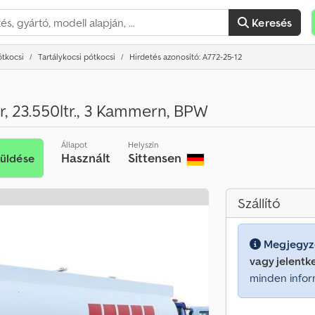
Keresés
ótkocsi
Tartálykocsi pótkocsi
Hirdetés azonosító: A772-25-12
r, 23.550ltr., 3 Kammern, BPW
Állapot
Helyszín
Használt
Sittensen
küldése
Szállító
Megjegyz
vagy jelentk
minden infor