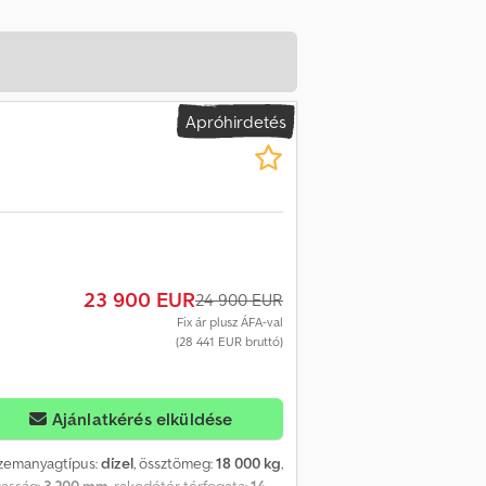
Apróhirdetés
23 900 EUR
24 900 EUR
Fix ár plusz ÁFA-val
(28 441 EUR bruttó)
Ajánlatkérés elküldése
üzemanyagtípus:
dízel
, össztömeg:
18 000 kg
,