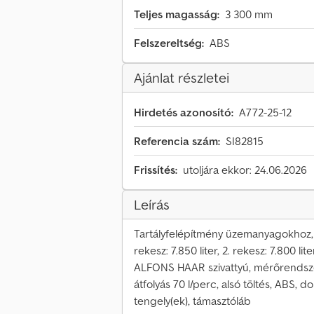
Teljes magasság:
3 300 mm
Felszereltség:
ABS
Ajánlat részletei
Hirdetés azonosító:
A772-25-12
Referencia szám:
SI82815
Frissítés:
utoljára ekkor: 24.06.2026
Leírás
Tartályfelépítmény üzemanyagokhoz, űr
rekesz: 7.850 liter, 2. rekesz: 7.800 lite
ALFONS HAAR szivattyú, mérőrendszer 
átfolyás 70 l/perc, alsó töltés, ABS
tengely(ek), támasztóláb