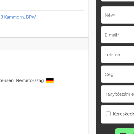
Név*
r., 3 Kammern, BPW
E-mail*
Telefon
Cég
Sittensen, Németország
Irányítószám é
Kereskedő