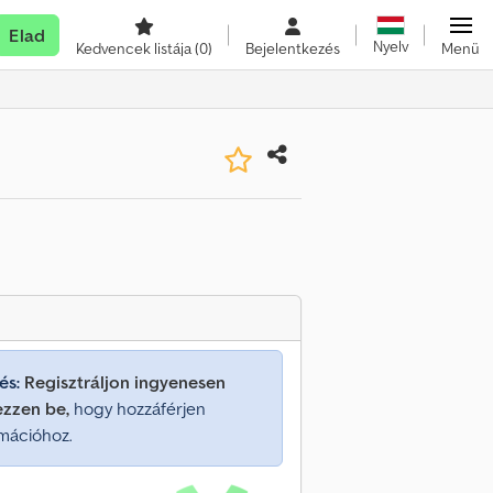
Elad
Nyelv
Kedvencek listája
(0)
Bejelentkezés
Menü
és:
Regisztráljon ingyenesen
ezzen be,
hogy hozzáférjen
mációhoz.