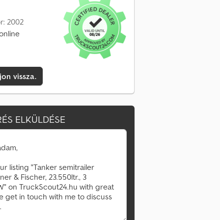
r: 2002
online
jon vissza.
ÉS ELKÜLDÉSE