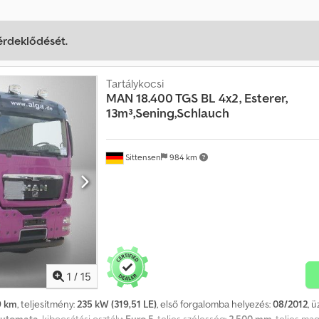
 érdeklődését.
Tartálykocsi
MAN
18.400 TGS BL 4x2, Esterer,
13m³,Sening,Schlauch
Sittensen
984 km
1
/
15
9 km
, teljesítmény:
235 kW (319,51 LE)
, első forgalomba helyezés:
08/2012
, 