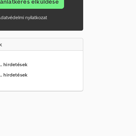
jánlatkérés elküldése
datvédelmi nyilatkozat
x
.. hirdetések
.. hirdetések