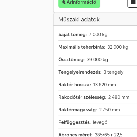
Árinformáció
Műszaki adatok
Saját tömeg:
7 000 kg
Maximális teherbírás:
32 000 kg
Össztömeg:
39 000 kg
Tengelyelrendezés:
3 tengely
Raktér hossza:
13 620 mm
Rakodótér szélesség:
2 480 mm
Raktérmagasság:
2 750 mm
Felfüggesztés:
levegő
Abroncs méret:
385/65 r 22,5