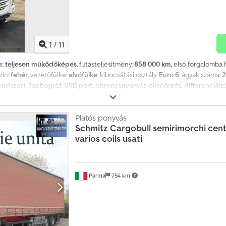
1
/
11
s:
teljesen működőképes
, futásteljesítmény:
858 000 km
, első forgalomba 
szín:
fehér
, vezetőfülke:
alvófülke
, kibocsátási osztály:
Euro 6
, ágyak száma:
2
rendszer), Tachográf, USB port, abroncsnyomás-ellenőrzés, differenciál
ogram (ESP), emelkedőn való elindulás segítő, fedélzeti számítógép, hűtős
zponti zár, légkondicionálás, légterelő, légzsák, második üzemanyagta
rendszer, szervokormány, sávelytés-támogató, teljes szervizelési előélet,
Platós ponyvás
Schmitz Cargobull
semirimorchi cent
lag hivatalos DAF szervizben tartottak karban, számlákkal és teljes, tanús
varios coils usati
 váltó, dupla üzemanyagtartály, állóklíma, LCD TV a fülkében, bőr belső, könn
lszoknyák, retarder, fehér szín, dupla fekvőhely, belső hűtő alsó acél, könn
antált. Lehetőség akár 60 részletes finanszírozásra, a piacon elérhető leg
teljes körűen 12 hónapra. Az ismertető véletlenül eltérhet a valós tényleg
Parma
754 km
minősül szerződéses ajánlatnak. Djdeymfxdepfx Adkock További információ
apcsolattartó: Paolo Antonio Gorgoni úr A fotódokumentáció helyben, saját
tatják. Felhívjuk figyelmét, hogy a rendszer automatikusan adhat hozzá felsz
ekében javasoljuk, hogy minden esetben közvetlenül vegyék fel velünk a kap