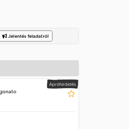
Jelentés feladatról
Apróhirdetés
rgonato