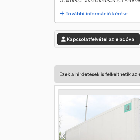
A hirdetés automatikusan lett lefordít
További információ kérése
Kapcsolatfelvétel az eladóval
Ezek a hirdetések is felkelthetik az