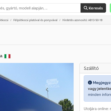
Keresés
ótkocsi
Félpótkocsi platóval és ponyvával
Hirdetés azonosító: A813-50-18
ia
Szállító
Megjegyz
vagy jelentk
minden infor
Utoljára online: