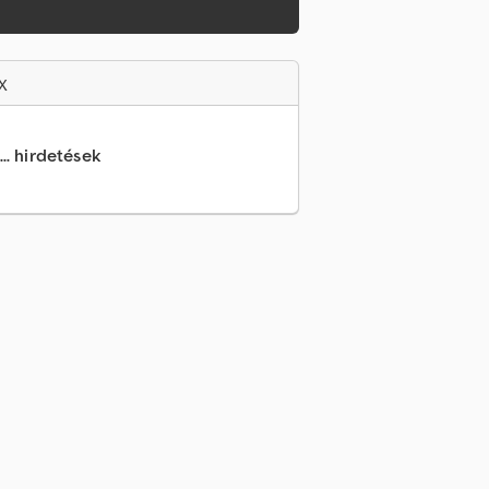
x
.. hirdetések