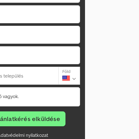
Föld
s település
 vagyok.
jánlatkérés elküldése
datvédelmi nyilatkozat