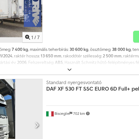
1
/
7
 tömeg:
7 400 kg
, maximális teherbírás:
30 600 kg
, össztömeg:
38 000 kg
, te
1/2024
, raktér hossza:
13 650 mm
, rakodótér szélesség:
2 500 mm
, raktér
yártási év:
2006
, Felszereltség:
ABS
, Használt Schmitz hűtő-felépítményes fél
anyag (ferroplast) felépítmény zárt tetővel és hátsó ajtókkal, tüzihorganyz
006. Műszaki érvényesség: 2024.01.30-ig. Forgalmazó: INTERDRIVE SRL – Parm
Standard nyergesvontató
DAF
XF 530 FT SSC EURO 6D Full+ pel
Bisceglie
702 km