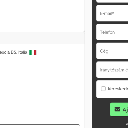
E-mail*
Telefon
Cég
scia BS, Italia
Irányítószám é
Kereskedő
A
A