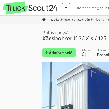
Szállítójárművek és haszongépjárművek
P
Platós ponyvás
Kässbohrer
K.SCX X / 125
Állapot
Helyszín
Árinformáció
Új
Bresc