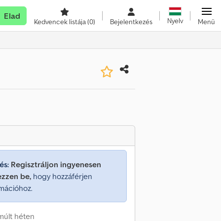
Elad
Nyelv
Kedvencek listája
(0)
Bejelentkezés
Menü
és:
Regisztráljon ingyenesen
ezzen be,
hogy hozzáférjen
mációhoz.
 múlt héten