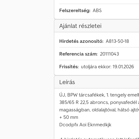
Felszereltség:
ABS
Ajánlat részletei
Hirdetés azonosító:
A813-50-18
Referencia szám:
20111043
Frissítés:
utoljára ekkor: 19.01.2026
Leírás
ÚJ, BPW tárcsafékek, 1. tengely emel
385/65 R 22,5 abroncs, ponyvafedél 
magasságban, oldalajtóval, hátsó ajtó
+ 50 mm
Dcodpfx Aoi Eknmedkjk