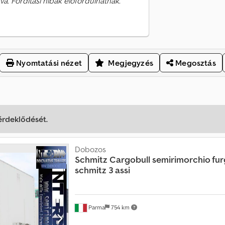
va. Fordítási hibák előfordulhatnak.
Nyomtatási nézet
Megjegyzés
Megosztás
 érdeklődését.
Dobozos
Schmitz Cargobull
semirimorchio fu
schmitz 3 assi
Parma
754 km