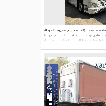
Állapot:
nagyon jó (használt)
, Funkcionalitá
tengelyelrendezés:
4x2
, üzemanyag:
dízel
, 
AdBlue, Bluetooth, EBS (Elektronikus fék
állítható tükör, elektronikus stabilitáspr
kipörgésgátló, koromszűrő, ködlámpák, kö
jármű, parkolóklíma, retarder, start-stop 
Egytulajdonosú jármű, amelyet mindig kizáró
fülke, teljes aerodinamikai csomag, automata
acél elemek, Euro 6d szabvány Spoiler, olda
elvégezve, futásteljesítmény igazolt és gar
európai garanciára az erőátvitelre és/vagy 
szükséges ellenőrizni. Jelen adatlap nem 
kérhetők, akár WhatsApp-on keresztül is. K
valósak, és a jármű pillanatnyi állapotát mu
előfordulhatnak. A pontos tájékoztatás érd