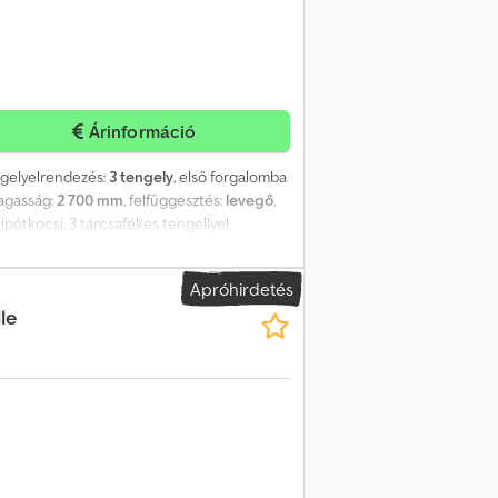
Árinformáció
ngelyelrendezés:
3 tengely
, első forgalomba
magasság:
2 700 mm
, felfüggesztés:
levegő
,
pótkocsi, 3 tárcsafékes tengellyel,
ott alváz, belső hasznos magasság 2,70 m,
a. Djdpfxomxl E Do Adkeck
Apróhirdetés
le