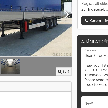
Regisztrált ekko
25 Hirdetések o
Kérem, hív
AJÁNLATKÉR
Üzenet*
1
/
4
Név*