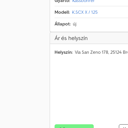
Gyártó:
Kässbohrer
Modell:
K.SCX X / 125
Állapot:
új
Ár és helyszín
Helyszín:
Via San Zeno 178, 25124 Bre