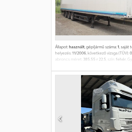
Állapot:
használt
, gép/jármű száma:
1
, saját
helyezés:
11/2006
, következő vizsga (TÜV):
0
abroncs méret:
385.55 r 22.5
, szín:
fehér
, G
légrugós felfüggesztéssel, ABS-szel. Vas-mű
belső fogasléccel szerelve. Gyártási év: 2