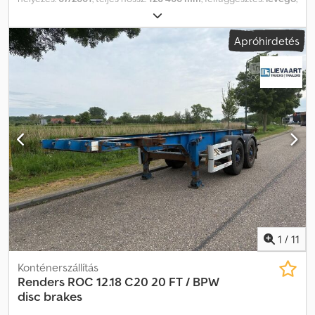
tengelytáv:
81 700 mm
, szín:
egyéb
, Gyártási év:
2001
,
Felszereltség:
ABS
, = További lehetőségek és tartozékok = Egyéb
Apróhirdetés
- BPW tengelyek - Légrugózás Egyéb - Dobfékek = További
információk = Tengelyek gyártója: BPW Dksdoy Ultxspfx Amvor
Fékek: Dobfékek 1. tengely: Kettős gumiabroncsokkal Saját tömeg:
7290 kg Megengedett rakomány: 31 710 kg Megengedett
össztömeg: 39 000 kg
1
/
11
Konténerszállítás
Renders
ROC 12.18 C20 20 FT / BPW
disc brakes