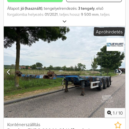
Állapot:
jó (használt)
, tengelyelrendezés:
3 tengely
, első
forgalomba helyezés:
01/2021
, teljes hossz:
9 500 mm
, teljes
szélesség:
2 450 mm
, teljes magasság:
1 450 mm
, felfüggesztés:
levegő
, abroncs méret:
385/65R22,5
, szín:
egyéb
, Gyártási év:
Apróhirdetés
2021
, Felszereltség:
ABS
, = További opciók és tartozékok = - EBS =
Megjegyzések = Tengelyek száma: 3, hasznos teherbírás: 37400 kg,
saját tömeg: 5600 kg, teljes tömeg: 43000 kg, alváz típusa: teljes
alváz, alváz anyaga: acél, vonófej mérete: 2 hüvelyk, felfüggesztés
típusa: légrugó, ABS, EBS, felépítmény gyártási éve: 2021, forgási
irány: 2x20 + 1x30 + 1x40 + 1x45 magas konténer, kihúzható alváz:
közép/hátsó, tengely típusa: EGYÉB = További információk =
Általános információk Fülke: napi Rendszámtábla: OS-09-FB
Hajtáslánc Üzemanyag típusa: dízel Sebességváltó Sebességváltó:
manuális Tengelykonfiguráció Gumiabroncs mérete: 385/65R22,5
Fékek: tárcsafékek Felfüggesztés: légrugó Tengely 1: emelő
tengely; gumiabroncs profil bal oldalon: 4 mm; gumiabroncs profil
jobb oldalon: 3 mm Tengely 2: gumiabroncs profil bal oldalon: 12
mm; gumiabroncs profil jobb oldalon: 8 mm Tengely 3:
1
/
10
gumiabroncs profil bal oldalon: 5 mm; gumiabroncs profil jobb
oldalon: 2 mm Súlyok Üres súly: 5600 kg Hasznos teherbírás: 37400
Konténerszállítás