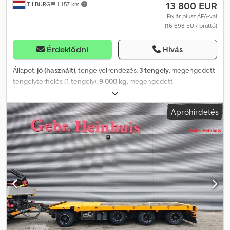
13 800 EUR
TILBURG
1 157 km
Fix ár plusz ÁFA-val
(16 698 EUR bruttó)
Érdeklődni
Hívás
Állapot:
jó (használt)
, tengelyelrendezés:
3 tengely
, megengedett
tengelyterhelés (1. tengely):
9 000 kg
, megengedett
tengelyterhelés (2. tengely):
9 000 kg
, megengedett
tengelyterhelés (3. tengely):
9 000 kg
, első forgalomba helyezés:
Apróhirdetés
07/2020
, teljes hossz:
13 520 mm
, teljes szélesség:
2 550 mm
,
teljes magasság:
1 300 mm
, felfüggesztés:
levegő
, abroncs méret:
385 / 65 / R22.5
, tengelytáv:
6 920 mm
, szín:
fekete
, Gyártási év:
2020
, Tengely konfiguráció Gumiabroncs méret: 385 / 65 / R22.5
Tengely márka: Renders Fékek: dobfékek Felfüggesztés:
légrugózás Dkedszm Izyopfx Amvsr Hátsó tengely 1: emelhető
tengely; max. tengelyterhelés: 9 000 kg; gumi profilmélység bal:
30%; gumi profilmélység jobb: 30% Hátsó tengely 2: max.
tengelyterhelés: 9 000 kg; gumi profilmélység bal: 30%; gumi
profilmélység jobb: 30% Hátsó tengely 3: max. tengelyterhelés: 9
000 kg; gumi profilmélység bal: 30%; gumi profilmélység jobb: