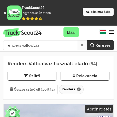
TruckScout24
Az alkalmazásba
Ingyenes az üzletben
Elad
Keresés
Renders Váltóalváz használt eladó
(54)
Szűrő
Relevancia
Renders
Összes szűrő eltávolítása
Apróhirdetés