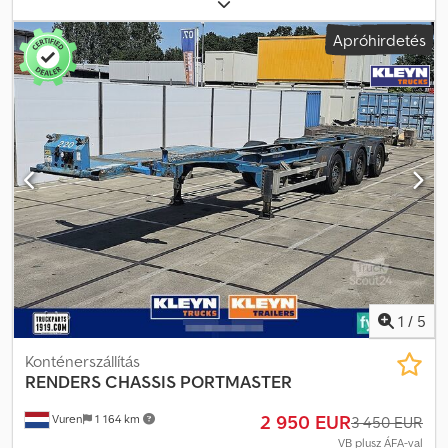
mm
, teljes magasság:
1 600 mm
, felfüggesztés:
levegő
, abroncs
tekintse meg weboldalunkat különleges ajánlatainkért és a teljes
méret:
385/55R22,5
, szín:
egyéb
, Gyártási év:
2008
, Felszereltség:
Apróhirdetés
készletért: A Kleyn Trucks-nál a lízingelés a legtöbb európai
ABS
, = További opciók és felszereltség = - EBS = Megjegyzések =
országban elérhető! Számolja ki gyorsan lízingdíját és kérjen
Tengelyek száma: 3, Saját tömeg: 6195 kg, Bruttó tömeg: 39000 kg,
ajánlatot weboldalunkon keresztül! Érdeklődjön közvetlenül
Alváz típusa: Teljes alváz, Vonócsap mérete: 2 hüvelyk,
európai garanciacsomagunkról.
Felfüggesztés típusa: Teljes légrugós, ABS, EBS, Hosszabbítható
alváz: Hátul, Hosszabbítás hossza: 75, Tengely típus: SAF = További
információ = Általános információk Fülke: Nappali Rendszám:
KLEYN1 Hajtáslánc Üzemanyag típusa: Dízel Váltó Sebességváltó:
Kézi váltó Tengely konfiguráció Gumiabroncs méret: 385/55R22,5
Fékek: Tárcsafékek Felfüggesztés: Légrugós 1. tengely:
Kormányzott; Bal oldali mintázat: 12 mm; Jobb oldali mintázat: 13
mm 2. tengely: Bal oldali mintázat: 12 mm; Jobb oldali mintázat: 11
mm 3. tengely: Kormányzott; Bal oldali mintázat: 12 mm; Jobb oldali
mintázat: 11 mm Súlyok Saját tömeg: 6.195 kg Terhelhetőség:
32.805 kg Megengedett össztömeg: 39.000 kg Djdpfx Ajy U
1
/
5
Exnomvskr Környezet Kibocsátási osztály: Euro 0 Állapot Általános
állapot: Átlagos Műszaki állapot: Átlagos Optikai állapot: Átlagos
Konténerszállítás
Sérülések: Nincs = Céginformáció = A Kleyn Trucks a világ egyik
RENDERS
CHASSIS PORTMASTER
legnagyobb független haszongépjármű-kereskedője. Itt
2 950 EUR
Vuren
1 164 km
folyamatosan változó, 1200 darabos készletünkből választhat
3 450 EUR
használt teherautók, nyergesvontatók, pótkocsik közül.
VB plusz ÁFA-val