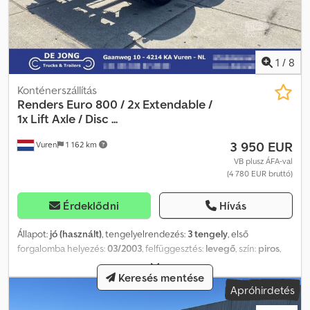
1
/
8
Konténerszállítás
Renders
Euro 800 / 2x Extendable /
1x Lift Axle / Disc ...
3 950 EUR
Vuren
1 162 km
VB plusz ÁFA-val
(4 780 EUR bruttó)
Érdeklődni
Hívás
Állapot:
jó (használt)
, tengelyelrendezés:
3 tengely
, első
forgalomba helyezés:
03/2003
, felfüggesztés:
levegő
, szín:
piros
,
Gyártási év:
2003
, Felszereltség:
ABS
, Tengelykonfiguráció
Keresés mentése
Tengelyek gyártója: Mercedes Dodpfszm Rruox Amvjkr Fékek:
Apróhirdetés
Tárcsafékek Felfüggesztés: Légrugó Hátsó tengely 1: Emelhető
tengely Tömegek Üres tömeg: 6800 kg Megengedett rakomány: