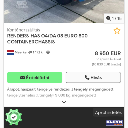
1
/
15
Konténerszállítás
RENDERS-HAS
O4/DA 08 EURO 800
CONTAINERCHASSIS
8 950 EUR
Meerkerk
1 172 km
VB plusz ÁFA-val
(10 830 EUR bruttó)
Érdeklődni
Hívás
Állapot:
használt
, tengelyelrendezés:
3 tengely
, megengedett
tengelyterhelés (1. tengely):
9 000 kg
, megengedett
tengelyterhelés (2. tengely):
9 000 kg
, megengedett
tengelyterhelés (3. tengely):
9 000 kg
, első forgalomba helyezés:
Apróhirdetés
06/2016
, teljes szélesség:
2 510 mm
, felfüggesztés:
levegő
,
abroncs méret:
385/65R22,5
, tengelytáv:
8 880 mm
, szín:
kék
,
Gyártási év:
2016
, Felszereltség:
ABS
, = További opciók és