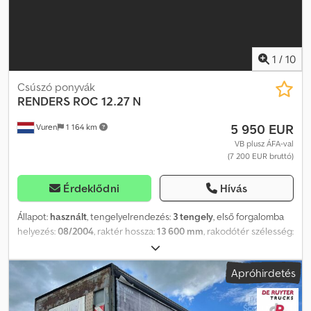
1
/
10
Csúszó ponyvák
RENDERS
ROC 12.27 N
5 950 EUR
Vuren
1 164 km
VB plusz ÁFA-val
(7 200 EUR bruttó)
Érdeklődni
Hívás
Állapot:
használt
, tengelyelrendezés:
3 tengely
, első forgalomba
helyezés:
08/2004
, raktér hossza:
13 600 mm
, rakodótér szélesség:
2 480 mm
, raktérmagasság:
2 670 mm
, teljes hossz:
13 900 mm
,
teljes szélesség:
2 550 mm
, teljes magasság:
4 000 mm
,
Apróhirdetés
felfüggesztés:
levegő
, abroncs méret:
385/65R22,5
, szín:
egyéb
,
Gyártási év:
2004
, Tengelyek száma: 3, Saját tömeg: 6820 kg,
Össztömeg: 39000 kg, Alváz típusa: Teljes alváz, Felfüggesztés