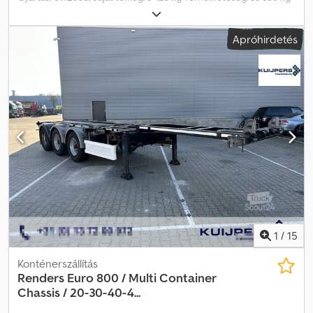
minőség” biztonsága • És még sok más... Kérjük, látogasson el
Megengedett össztömeg: 39 000 kg Dodpezgk Ehofx Amvjkr
weboldalunkra: különleges ajánlatokért és teljes készletért. Lízing
Sérülések: nincs
Apróhirdetés
Kleyn Trucks-on keresztül a legtöbb európai országban elérhető!
Számolja ki gyorsan lízing díját, és küldjön ajánlatkérést
honlapunkon keresztül! Érdeklődjön közvetlenül európai
garancia csomagunkról!
1
/
15
Konténerszállítás
Renders
Euro 800 / Multi Container
Chassis / 20-30-40-4...