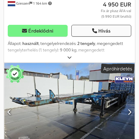
4 950 EUR
Giessen
1 164 km
Fix ár plusz ÁFA-val
(5 990 EUR bruttó)
Érdeklődni
Hívás
Állapot:
használt
, tengelyelrendezés:
2 tengely
, megengedett
tengelyterhelés (1. tengely):
9 000 kg
, megengedett
tengelyterhelés (2. tengely):
9 000 kg
, első forgalomba helyezés:
02/2010
, teljes hossz:
70 930 mm
, felfüggesztés:
levegő
, abroncs
Apróhirdetés
méret:
385/65
, gumiabroncs állapota:
30 százalék
, tengelytáv:
48 000 mm
, szín:
egyéb
, Gyártási év:
2010
, Felszereltség:
ABS
, =
További lehetőségek és tartozékok = Egyéb - BPW tengelyek -
Légrugó Egyéb - Tárcsafékek = További információk =
Gumiabroncs mérete: 385/65 Tengelyek gyártója: BPW
Gumiabroncs mintázatának mélysége: 30% Tengely 1: Max.
tengelyterhelés: 9000 kg Tengely 2: Max. tengelyterhelés: 9000
kg Saját tömeg: 2910 kg Megengedett rakomány: 27090 kg
Dodpjzbmimefx Amvjkr Megengedett össztömeg: 30000 kg