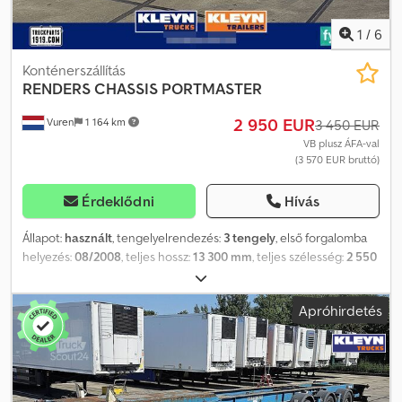
mm; Jobb oldali abroncs profilmélység: 10 mm 3. tengely:
Kormányzott; Bal oldali abroncs profilmélység: 13 mm; Jobb oldali
1
/
6
abroncs profilmélység: 12 mm Súlyadatok Önsúly: 5 600 kg
Terhelhetőség: 33 400 kg Megengedett össztömeg: 39 000 kg
Konténerszállítás
Környezet Kibocsátási osztály: Euro 0 Állapot Általános állapot:
RENDERS
CHASSIS PORTMASTER
átlagos Műszaki állapot: átlagos Esztétikai állapot: átlagos
2 950 EUR
Vuren
1 164 km
Sérülések: nincs = Céges információk = A Kleyn Trucks a világ
3 450 EUR
egyik legnagyobb független használtjármű-kereskedője.
VB plusz ÁFA-val
(3 570 EUR bruttó)
Folyamatosan változó készletünkből választhat kb. 1200 használt
teherautó, vontató és pótkocsi közül. Kínálatunkban minden
európai márka, évjárat és árkategória szerepel. Miért érdemes a
Érdeklődni
Hívás
Kleyn Trucks-nál vásárolni? Egyszerű! • Nagy, gyorsan változó
kínálat • Megbízható minőség • Jó ár • Korrekt ügyintézés • Több
Állapot:
használt
, tengelyelrendezés:
3 tengely
, első forgalomba
nyelven beszélünk • Megértjük ügyfeleink igényeit • Import- és
helyezés:
08/2008
, teljes hossz:
13 300 mm
, teljes szélesség:
2 550
szállítmányozási ügyintézés • (Export) rendszám gyors
mm
, teljes magasság:
1 500 mm
, felfüggesztés:
levegő
, abroncs
ügyintézéssel • Szakértő műszaki szolgáltatások • „Felismerhető
méret:
385/55R22,5
, szín:
egyéb
, Gyártási év:
2008
, Felszereltség:
Apróhirdetés
minőség” biztosítása • És még sok minden más.... További
ABS
, = További opciók és tartozékok = - EBS = Megjegyzések =
információkért és teljes készletért látogassa meg weboldalunkat:
Tengelyek száma: 3, Saját tömeg: 6195 kg, Bruttó tömeg: 39000 kg,
Kleyn Trucks-on keresztüli lízingelés a legtöbb európai országban
Alváz típusa: Teljes alváz, Királycsap mérete: 2 inch, Rugózás típusa:
lehetséges! Számítsa ki lízingdíját gyorsan, és küldje el
Teljes légrugózás, ABS, EBS, Felépítmény gyártási éve: 2008,
ajánlatkérését weboldalunkon keresztül. Érdeklődjön európai
Tengelytípus: SAF = További információk = Általános információk