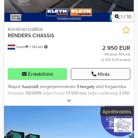
1
/
10
Konténerszállítás
RENDERS
CHASSIS
2 950 EUR
Vuren
1 164 km
VB plusz ÁFA-val
(3 570 EUR bruttó)
Érdeklődni
Hívás
Állapot:
használt
, tengelyelrendezés:
3 tengely
, első forgalomba
helyezés:
02/2009
, teljes hossz:
13 500 mm
, teljes szélesség:
2 450
mm
, teljes magasság:
1 700 mm
, felfüggesztés:
acél
, szín:
egyéb
,
Gyártási év:
2009
, Felszereltség:
ABS
, = További opciók és
Apróhirdetés
felszereltség = - EBS = Megjegyzések = Tengelyek száma: 3, Saját
tömeg: 6 195 kg, Megengedett össztömeg: 39 000 kg, Alváz típusa:
Teljes alváz, Alváz anyaga: acél, Kingpin méret: 2 inch,
Felfüggesztés típusa: teljes légrugózás, ABS, EBS, Felépítmény