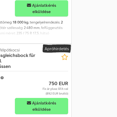
Ajánlatkérés
elküldése
sztömeg:
18 000 kg
, tengelyelrendezés:
2
dótér szélesség:
2 480 mm
, felfüggesztés:
gumi méret:
235 / 75 R 17,5
, hátsó
:
nincs
, üzemanyag:
biodízel
, Felszereltség:
m, ügyféljármű, -- Nyomdai hibák,
Apróhirdetés
 a következő címen: !, További részletek: !
félpótkocsi
sgleichsbock für
.
üssen
m
750 EUR
Fix ár plusz ÁFA-val
(892 EUR bruttó)
Ajánlatkérés
elküldése