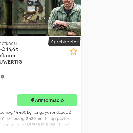
Apróhirdetés
pótkocsi
-2 14,4 t
flader
NEUWERTIG
m
Árinformáció
sztömeg:
14 400 kg
, tengelyelrendezés:
2
ótér szélesség:
2 420 mm
, felfüggesztés:
ső gumi méret:
385/55R19,5 156J
, hátsó
tály:
nincs
, Felszereltség:
ABS, sűrített