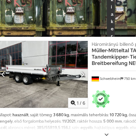
i
a
k
e
r
e
Háromirányú billenő 
Müller-Mitteltal
TA
s
Tandemkipper- Tie
k
Breitbereifung 
e
d
Schwebheim
750 k
ő
i
c
s
1
/
6
o
llapot:
használt
, saját tömeg:
3 680 kg
, maximális teherbírás:
10 720 kg
, ös
m
tengely
, első forgalomba helyezés:
11/2021
, raktér hossza:
5 000 mm
, rakod
a
acél
, abroncs méret:
385/55R19,5 156J
, szín:
egyéb
, hajtástípus:
egyéb
, el
g
gumiabroncs méret:
385/55R19,5 156J
, vezetőfülke:
egyéb
, kibocsátási osz