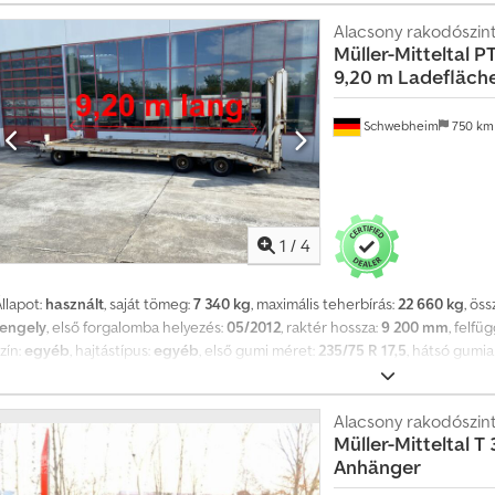
i
Alacsony rakodószin
h
Müller-Mitteltal
PT
i
9,20 m Ladefläch
r
d
Schwebheim
750 k
e
t
é
s
1
/
4
t
llapot:
használt
, saját tömeg:
7 340 kg
, maximális teherbírás:
22 660 kg
, ös
tengely
, első forgalomba helyezés:
05/2012
, raktér hossza:
9 200 mm
, felfü
zín:
egyéb
, hajtástípus:
egyéb
, első gumi méret:
235/75 R 17,5
, hátsó gumi
egyéb
, kibocsátási osztály:
nincs
, Felszereltség:
ABS, sűrített levegős fék
, 
magasság kb. 900 mm, 16 db rögzítőszem, a jármű megbízás alapján kerül é
áltoztatások jogát fenntartjuk, mintaképek. További adatok: !, More Details
Alacsony rakodószin
Müller-Mitteltal
T 
Anhänger