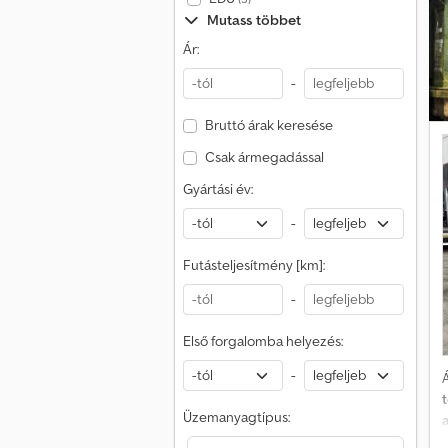
Mutass többet
Ár:
-
Bruttó árak keresése
Csak ármegadással
Gyártási év:
-
Futásteljesítmény [km]:
-
Első forgalomba helyezés:
-
Á
Üzemanyagtípus: