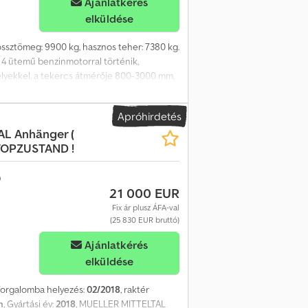
Ajánlatkérés
elküldése
 össztömeg: 9900 kg, hasznos teher: 7380 kg.
y 4 ütemű benzinmotorral történik,
elyekkel, a tekercs átmérője 800-3000 mm,
ltekercsekhez. Kétfokozatú, elöl található
üggesztés, gumiabroncsok: 315-80R22.5,
Apróhirdetés
s légfék, 12+24 V-os LED világítás.
AL
Anhänger (
. = További információk = Üres súly: 2520 kg
 TOPZUSTAND !
sok állapota: 100 Első gumiabroncsok:
 információkért forduljon Jan-Marc
21 000 EUR
Fix ár plusz ÁFA-val
(25 830 EUR bruttó)
Ajánlatkérés
elküldése
 forgalomba helyezés:
02/2018
, raktér
m
, Gyártási év:
2018
, MUELLER MITTELTAL