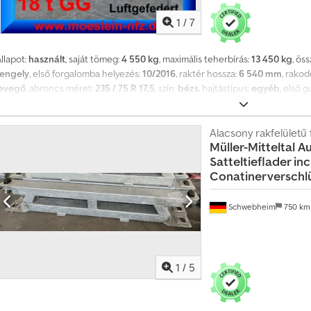
1
/
7
llapot:
használt
, saját tömeg:
4 550 kg
, maximális teherbírás:
13 450 kg
, ös
tengely
, első forgalomba helyezés:
10/2016
, raktér hossza:
6 540 mm
, rako
levegő
, abroncs méret:
235 / 75 R 17,5
, szín:
bézs
, hajtástípus:
egyéb
, első 
gumiabroncs méret:
235 / 75 R 17,5
, vezetőfülke:
egyéb
, kibocsátási osztály
ABS, sűrített levegős fék
, 10 pár rögzítőgyűrű, rakodási magasság kb. 900 m
évedések és változtatások jogát fenntartjuk, illusztrációk --, További adatok
Alacsony rakfelületű 
Müller-Mitteltal
Au
Cedpfxjzrhlco Am Esha
Satteltieflader incl
Conatinerverschl
Schwebheim
750 k
1
/
5