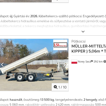
s
h
a
llapot:
új
, Gyártási év:
2026
, Kábeltekercs-szállító pótkocsi. Engedélyezett
v
A kábeltekercs hidraulikus emelése és süllyesztése a vontató járműről, vag
o
védőburkolattal, a tekercs meghajtása hidraulikus, gumiborítású hajtóteng
n
a tekercs szélessége legfeljebb 1650 mm, központosító kúpos elemek a kábe
t
a
támasztócsörlő, kinyitható hátsó támasztó. BPW tengely, EBS, laprugós felf
t
guminyomás-ellenőrzés. Vonófej, 40 mm-es, magasságban állítható, 2 vezetéke
Pótkocsi
ö
MÜLLER-MITTELT
zerszámtároló. A jármű teljesen tűzihorganyzott. Új jármű, gyári garanciával
b
KIPPER ) 5,06m *
Rakodóteher: 7380 kg Engedélyezett össztömeg: 9900 kg Hátsó gumiabronc
b
315-80R22.5 Hátsó gumiabroncsok: 315-80R22.5 Gyártási ország: DE További
m
Schwickerthez. Codpfezp Dnbox Am Esha
Nowy Sacz
292 km
i
n
t
4
m
i
1
/
10
l
l
i
llapot:
használt
, össztömeg:
13 500 kg
, tengelyelrendezés:
2 tengely
, első
ó
hossza:
5 060 mm
, rakodótér szélesség:
2 420 mm
, raktérmagasság:
500 m