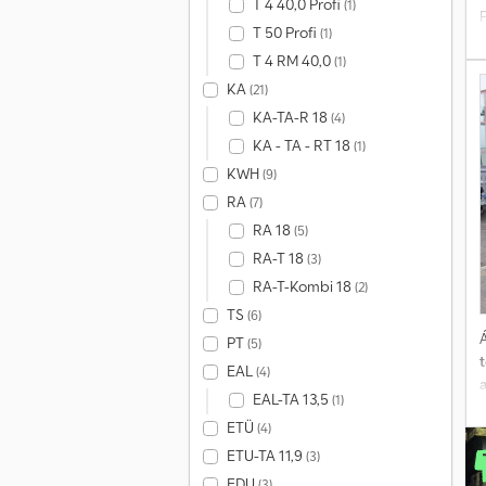
T 4 40,0 Profi
(1)
T 50 Profi
(1)
T 4 RM 40,0
(1)
KA
(21)
KA-TA-R 18
(4)
KA - TA - RT 18
(1)
KWH
(9)
RA
(7)
RA 18
(5)
RA-T 18
(3)
RA-T-Kombi 18
(2)
TS
(6)
Á
PT
(5)
EAL
(4)
EAL-TA 13,5
(1)
ETÜ
(4)
v
ETU-TA 11,9
(3)
EDU
(3)