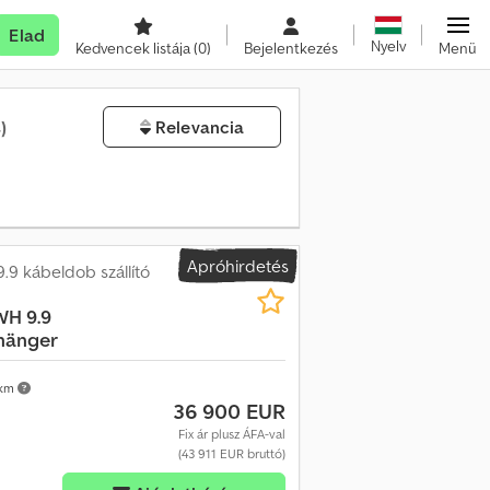
Elad
Nyelv
Kedvencek listája
(0)
Bejelentkezés
Menü
)
Relevancia
Apróhirdetés
9.9 kábeldob szállító
H 9.9
hänger
 km
36 900 EUR
Fix ár plusz ÁFA-val
(43 911 EUR bruttó)