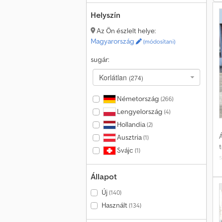
Helyszín
Az Ön észlelt helye:
Magyarország
(módosítani)
sugár:
Korlátlan
(274)
Németország
(266)
Lengyelország
(4)
Hollandia
(2)
Á
Ausztria
(1)
Svájc
(1)
s
Állapot
v
Új
(140)
Használt
(134)