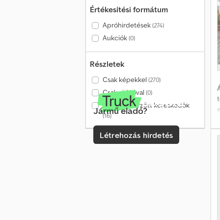
Értékesítési formátum
Apróhirdetések
(274)
Aukciók
(0)
Részletek
Csak képekkel
(270)
Á
Csak videóval
(0)
Csak ellenőrzött kereskedők
Jármű eladó?
(16)
o
Létrehozás hirdetés
t