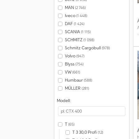
MAN
(2 746)
Iveco
(1 448)
Á
DAF
(1 424)
SCANIA
(1 115)
SCHMITZ
(1 098)
Schmitz Cargobull
(978)
Volvo
(947)
S
Blyss
(754)
VW
(661)
Humbaur
(588)
MÜLLER
(281)
Modell:
T
(65)
Á
T 3 30,0 Profi
(12)