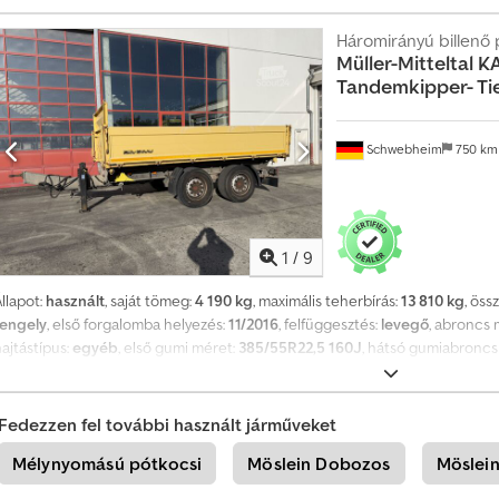
o
levegős fék
, ÚJSZERŰ, széles abroncsok, BILLENŐPLATÓ HORGANYZOTT, 12 
t
elára 1 000 €, -- A nyomdai hibákért, tévedésekért és változtatásokért felel
Háromirányú billenő 
Müller-Mitteltal
KA
További adatok: !, További részletek: ! Chodpfx Amszrqhms Eja
H
Tandemkipper- Ti
o
z
Schwebheim
750 k
z
o
n
l
1
/
9
é
t
llapot:
használt
, saját tömeg:
4 190 kg
, maximális teherbírás:
13 810 kg
, ös
tengely
, első forgalomba helyezés:
11/2016
, felfüggesztés:
levegő
, abroncs 
r
ajtástípus:
egyéb
, első gumi méret:
385/55R22,5 160J
, hátsó gumiabroncs
e
egyéb
, kibocsátási osztály:
nincs
, Felszereltség:
ABS, sűrített levegős fék
, 
e
oldalfalak, rámpák felára 800 €, -- nyomdahibák, tévedések és változások jo
g
datok: !, More Details: ! Chjdpfjzrqh Tsx Am Eoa
Fedezzen fel további használt járműveket
y
é
Mélynyomású pótkocsi
Möslein Dobozos
Möslein
n