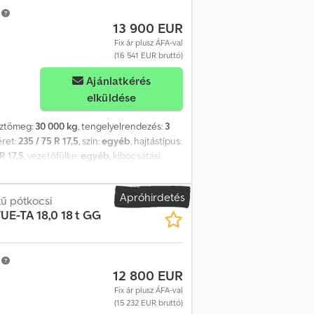
m
13 900 EUR
Fix ár plusz ÁFA-val
(16 541 EUR bruttó)
Ajánlatkérés
elküldése
sztömeg:
30 000 kg
, tengelyelrendezés:
3
éret:
235 / 75 R 17,5
, szín:
egyéb
, hajtástípus:
R 17,5
, vezetőfülke:
egyéb
, kibocsátási
, A jármű ügyfél megbízásából kerül
si magasság kb. 900 mm. -- Nyomdai hibák,
Apróhirdetés
következő címen találhatók: !, További
tű pótkocsi
UE-TA 18,0 18 t GG
m
12 800 EUR
Fix ár plusz ÁFA-val
(15 232 EUR bruttó)