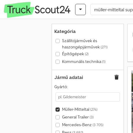
Kategória
Szállítójárművek és
haszongépjárművek
(271)
Építőgépek
(2)
Kommunális technika
(1)
Jármű adatai
Gyártó:
Müller-Mitteltal
(274)
General Trailer
(3)
Mercedes-Benz
(3 705)
Benz
(3 692)