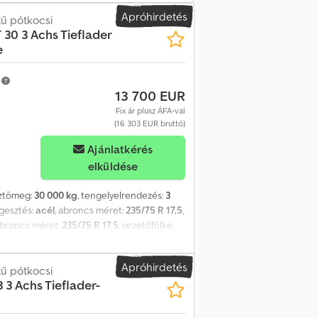
Apróhirdetés
tű pótkocsi
 30 3 Achs Tieflader
e
m
13 700 EUR
Fix ár plusz ÁFA-val
(16 303 EUR bruttó)
Ajánlatkérés
elküldése
sztömeg:
30 000 kg
, tengelyelrendezés:
3
ggesztés:
acél
, abroncs méret:
235/75 R 17,5
,
abroncs méret:
235/75 R 17,5
, vezetőfülke:
Rakfelület hossza kb. 9.200 mm, rakodási
rtékesítésre, nyomdahibák, tévedések és
Apróhirdetés
: ! Cedpozrhqlefx Am Esha
tű pótkocsi
3 3 Achs Tieflader-