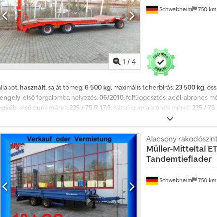
Schwebheim
750 k
1
/
4
llapot:
használt
, saját tömeg:
6 500 kg
, maximális teherbírás:
23 500 kg
, ös
tengely
, első forgalomba helyezés:
06/2010
, felfüggesztés:
acél
, abroncs m
egyéb
, első gumi méret:
235 / 75 R 17,5
, hátsó gumiabroncs méret:
235 / 75 
sztály:
nincs
, üzemanyag:
biodízel
, Felszereltség:
ABS, sűrített levegős fék
értékesítésre. Részben sérült fa padlódeszkák. 17 pár rögzítőgyűrű. Rakodá
évedések és változtatások jogát fenntartjuk. Minta fotók! További adatok a 
Alacsony rakodószin
Müller-Mitteltal
ET
részletek: ! Chedpfx Amezrhlie Eoa
Tandemtieflader
Schwebheim
750 k