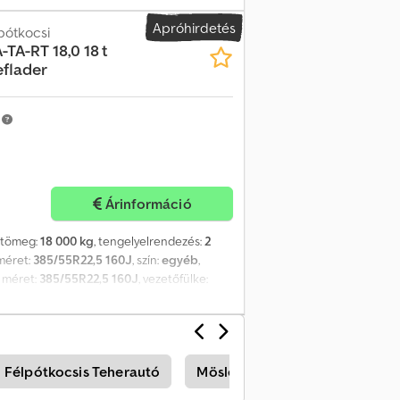
rögzítőszem, 600 mm oldalfalak, rámpa
Apróhirdetés
ősséget nem vállalunk, minta fotók --,
pótkocsi
-TA-RT 18,0 18 t
eflader
m
Árinformáció
sztömeg:
18 000 kg
, tengelyelrendezés:
2
méret:
385/55R22,5 160J
, szín:
egyéb
,
 méret:
385/55R22,5 160J
, vezetőfülke:
Rögzítőszemek, 800 mm alumínium
gában fenntartva, mintaképek --, További
 Félpótkocsis Teherautó
Möslein Ek Utánfutó
Mösl