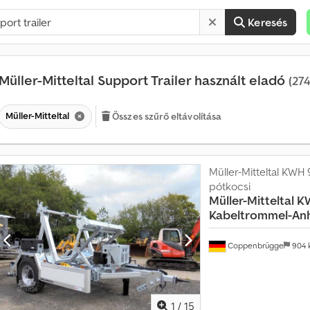
Keresés
Müller-Mitteltal Support Trailer használt eladó
(274
Müller-Mitteltal
Összes szűrő eltávolítása
Müller-Mitteltal KWH 
pótkocsi
É
Müller-Mitteltal
KW
r
Kabeltrommel-An
t
é
k
Coppenbrügge
904
e
s
í
t
1
/
15
é