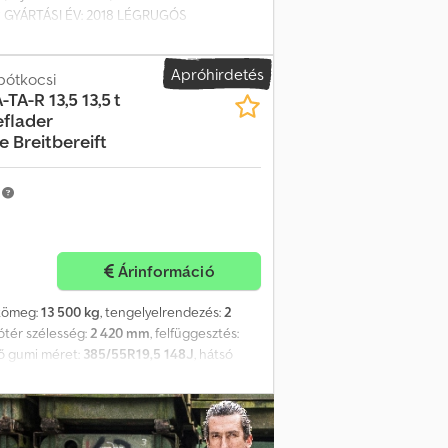
 ? GYÁRTÁSI ÉV: 2018 LÉGRUGÓS
YTÁV: 115 RAKTER HELY: 506 x 242 x 50 m
ngyel, angol, német, olasz SEBASTIAN –
Apróhirdetés
 elintézzük az exporttal kapcsolatos
pótkocsi
-TA-R 13,5 13,5 t
flader
 Breitbereift
m
Árinformáció
ztömeg:
13 500 kg
, tengelyelrendezés:
2
ótér szélesség:
2 420 mm
, felfüggesztés:
ső gumi méret:
385/55R19,5 148J
, hátsó
tály:
nincs
, Felszereltség:
ABS, sűrített
00 € + ÁFA, -- Nyomdai hibák, tévedések és
észletek: ! Chsdpfx Amezrqiwo Eoa