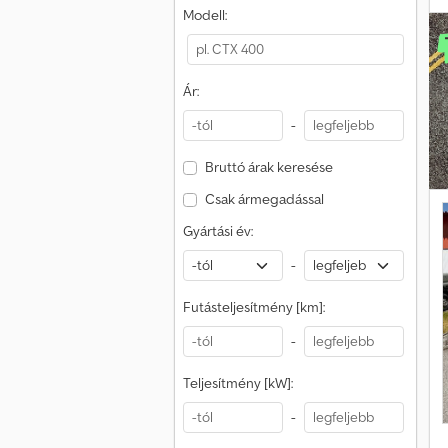
Modell:
é
h
m
Ár:
e
-
k
Bruttó árak keresése
Csak ármegadással
Gyártási év:
-
Futásteljesítmény [km]:
-
á
Teljesítmény [kW]:
-