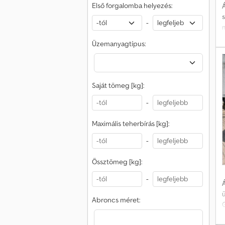
Első forgalomba helyezés:
Á
-
Üzemanyagtípus:
s
t
Saját tömeg [kg]:
-
r
Maximális teherbírás [kg]:
-
Össztömeg [kg]:
-
Á
Abroncs méret:
G