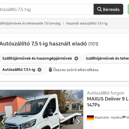
Keresés
állítójárművek és teherautók 7,5 tonnáig
Használt autószállító 7,5 t-ig
Autószállító 7,5 t-ig használt eladó
(101)
Szállítójárművek és haszongépjárművek
Szállítójárművek és tehe
Autószállító 7,5 t-ig
Összes szűrő eltávolítása
Autószállító furgon
MAXUS
Deliver 9 
É
147Ps
r
t
é
Maxhütte- Haidhof
5
k
e