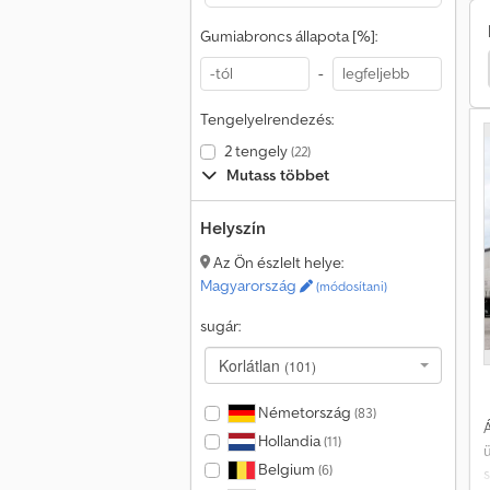
i
r
Gumiabroncs állapota [%]:
Citroen Kombi
Citroen Alváz
Citroen Billenős
-
P
k
Tengelyelrendezés:
v
2 tengely
(22)
e
Mutass többet
t
t
Helyszín
Az Ön észlelt helye:
Magyarország
(módosítani)
sugár:
Korlátlan
(101)
Németország
(83)
Á
Hollandia
(11)
Belgium
(6)