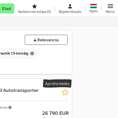
Elad
Nyelv
Kedvencek listája
(0)
Bejelentkezés
Menü
Relevancia
rautók 7,5 tonnáig
Apróhirdetés
L3 Autotransporter
94 km
26 790 EUR