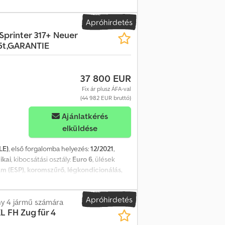
rcedes-Benz Atego 822 autóhordó Codpfx
220 LE * Hengerűrtartalom: 4801 cm³ * Saját
Apróhirdetés
ikus tetőablak * Hangjelző a tetőn *
Sprinter 317+ Neuer
űtés, vezető * Klímaberendezés * Rádió CD /
,5t,GARANTIE
rtó doboz, jobb oldalon / műanyag * 2 db
orlós emelő * Belső világítás Rakodótér
dótér magassága: 2180 mm Gumiabroncsok:
37 800 EUR
5% kopás ----Ár: 24 900,- EUR + 19% ÁFA
szélünk: német, angol, francia, lengyel
Fix ár plusz ÁFA-val
(44 982 EUR bruttó)
Ajánlatkérés
elküldése
LE)
, első forgalomba helyezés:
12/2021
,
ikai
, kibocsátási osztály:
Euro 6
, ülések
am (ESP), koromszűrő, légkondicionálás,
y + légrugózás + elektromos csörlő + új
aját tömeg: 2260 kg FELÉPÍTMÉNY:
Apróhirdetés
L RENDSZER Alumínium rámpák Sárvédők:
ény 4 jármű számára
L FH Zug für 4
: eredeti hátsó lámpák az alvázról,
óhorog (elöl és hátul) Csörlő: Elektromos,