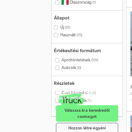
Olaszország
(1)
Állapot
Új
(31)
Használt
(70)
*
Értékesítési formátum
é
Apróhirdetések
(101)
Aukciók
(0)
Részletek
Á
Értékesítés havonta több
Csak képekkel
(101)
mint 4 millió érdeklődőnek
Csak videóval
(5)
Csak ellenőrzött kereskedők
(1)
Válassza ki a kereskedői
csomagot
Hozzon létre egyéni