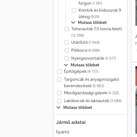
furgon
(1 181)
Kombik és kisbuszok 9
ülésig
(939)
Mutass többet
Teherautók 7,5 tonna felett
(12 398)
Á
Utánfutó
(7 949)
Pótkocsi
(6 698)
Nyergesvontatók
(5 577)
Mutass többet
t
Építőgépek
(9 737)
M
Targoncák és anyagmozgató
f
berendezések
(5 983)
Mezőgazdasági gépek
(4 222)
I
Lakókocsik és lakóautók
(3 689)
Mutass többet
a
a
Jármű adatai
Gyártó: