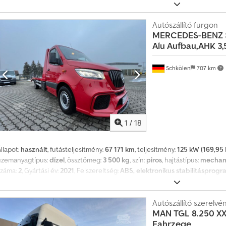
elektronikus stabilitásprogram (ESP), emelőhátfal, légkondicionálás
, Me
Aszcr Taohlsha Érdeklődni: 0626489 * Állapot: nagyon jó * Motor: 160 kW / 
tömeg: 5630 kg * ABS * ASR * ESP * Differenciálzár, hátsó tengely * Mechan
Autószállító furgon
MERCEDES-BENZ
Felfüggesztés: laprugó / légrugó * Légrugós, kényelmes vezetőülés * Ülésf
Alu Aufbau,AHK 3
AUX / USB / Bluetooth * Elektromos ablakemelő, vezető / társutas * Tárgyta
alvóhely * Átlátszó, külső napellenző Felépítmény: Zárt autóhordó * Kötélcs
méretei Rakodótér hossza: 6700 mm Rakodótér szélessége: 2370 mm Rako
Schkölen
707 km
 Első tengely: 235 / 75 R 17,5, 25% kopás * Hátsó tengely: 235 / 75 R 17,5, 3
További kérdések esetén a következő telefonszámokon érhet el minket: * Be
s...? A nyomdai hibák, tévedések és az előzetes értékesítés fenntartva.
1
/
18
llapot:
használt
, futásteljesítmény:
67 171 km
, teljesítmény:
125 kW (169,95 
üzemanyagtípus:
dízel
, össztömeg:
3 500 kg
, szín:
piros
, hajtástípus:
mechan
száma:
2
, Gyártási év:
2021
, Felszereltség:
ABS, elektronikus stabilitásprogr
navigációs rendszer
, MERCEDES-BENZ SPRINTER + új alumínium felépítmén
műszaki vizsga + MENETÍRÓ GARANCIA 2027.07-IG!!!!! Össztömeg: 3500 kg S
Rakfelület: 500 x 210 cm Segédváz: ALUMÍNIUM Platform: ALUMÍNIUM PANE
Autószállító szerelv
MAN
TGL 8.250 XX
Műanyag - ABS ELEKTROMOS FELSZERELTSÉG: Feszültség: 12 V Járművilágítás
Fahrzege
oldalsó helyzetjelzők hátul Codpfjyi Ruvsx Ahloha EXTRAFELSZERELTSÉG: Von