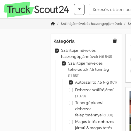
Szállítójárművek és haszongépjárművek
Sz
Kategória
Szállítójárművek és
haszongépjárművek
(46 548)
Szállítójárművek és
teherautók 7,5 tonnáig
(11 681)
Autószállító 7,5 t-ig
(101)
Dobozos szállítójármű
(3 378)
Tehergépkocsi
dobozos
felépítménnyel
(1 301)
Magas tetős dobozos
jármű & magas tetős