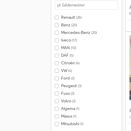
Á
*
Renault
(26)
Benz
(20)
b
a
Mercedes-Benz
(20)
r
Iveco
(17)
MAN
(10)
(
DAF
(5)
a
h
Citroën
(4)
t
VW
(4)
Ford
(3)
Peugeot
(3)
Fuso
(2)
Volvo
(2)
Algema
(1)
Á
Maxus
(1)
Mitsubishi
(1)