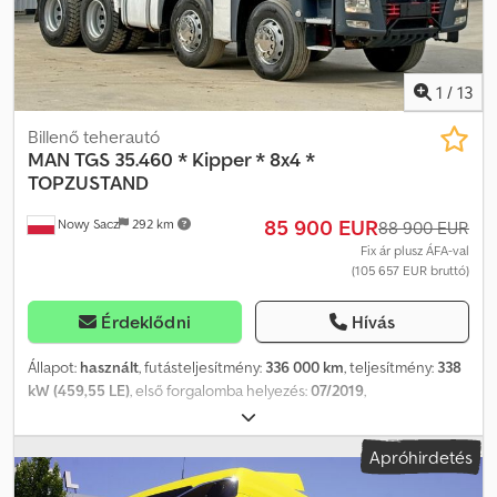
– MAGYAR COSTEL – ROMÂN? (Románul minden exporttal
kapcsolatos ügyintézést vállalunk, beleértve a rendszámokat is)
RADEK – ???? Ref. szám: 13064
1
/
13
Billenő teherautó
MAN
TGS 35.460 * Kipper * 8x4 *
TOPZUSTAND
85 900 EUR
Nowy Sacz
292 km
88 900 EUR
Fix ár plusz ÁFA-val
(105 657 EUR bruttó)
Érdeklődni
Hívás
Állapot:
használt
, futásteljesítmény:
336 000 km
, teljesítmény:
338
kW (459,55 LE)
, első forgalomba helyezés:
07/2019
,
üzemanyagtípus:
dízel
, össztömeg:
32 000 kg
, tengelyelrendezés:
3 tengely
, fékek:
retarder
, szín:
szürke
, hajtástípus:
automata
,
Apróhirdetés
Gyártási év:
2019
, Felszereltség:
ABS, daru
, MAN TGS 35.460
BILLENŐS TEHERAUTÓ / 8x4 Importált / BALESETMENTES JÓ