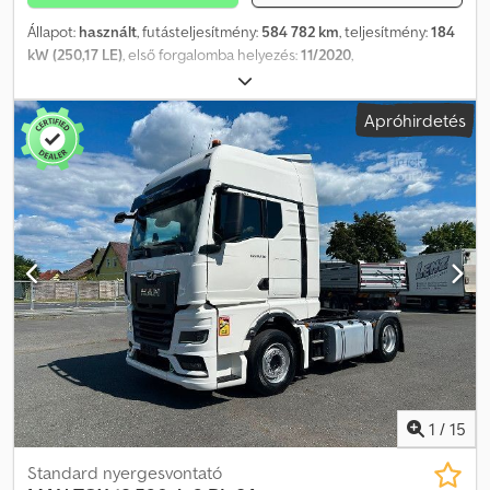
Állapot:
használt
, futásteljesítmény:
584 782 km
, teljesítmény:
184
kW (250,17 LE)
, első forgalomba helyezés:
11/2020
,
üzemanyagtípus:
dízel
, tengelyelrendezés:
4x2
, üzemanyag:
dízel
,
szín:
fehér
, vezetőfülke:
alvófülke
, hajtástípus:
automata
,
Apróhirdetés
kibocsátási osztály:
Euro 6
, Gyártási év:
2020
, Felszereltség:
ABS,
AdBlue, EBS (Elektronikus fékrendszer), elektronikus
stabilitásprogram (ESP), fedélzeti számítógép, koromszűrő,
központi zár, légkondicionálás, tempomat
, = További opciók és
felszereltség = - Légrugózás - Részecskeszűrő - Alvófülke -
Szerszámosláda = Megjegyzések = Cedpjyizumsfx Aczeha 3 darab
készleten: MAN TGL 12.250 2020 11/2020 Teherautó fehér
WMAN14ZZ7MY418917 584.782 km MAN TGL 12.250 2020 11/2020
Teherautó fehér WMAN14ZZ6MY418987 599.208 km MAN TGL
12.250 2020 11/2020 Teherautó fehér WMAN14ZZ3MY418901
638.067 km = További információk = Első tengely: kormányozható
Motor lökettérfogat: 6.871 cm³ Üres tömeg: 6.400 kg Hasznos
teher: 5.590 kg Megengedett össztömeg: 11.990 kg Műszaki vizsga
érvényes: 11/2026-ig
1
/
15
Standard nyergesvontató