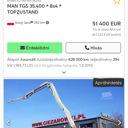
MAN
TGS 35.400 * 8x4 *
TOPZUSTAND
51 400 EUR
Nowy Sacz
292 km
Fix ár plusz ÁFA-val
(63 222 EUR bruttó)
Érdeklődni
Hívás
Állapot:
használt
, futásteljesítmény:
628 000 km
, teljesítmény:
294
kW (399,73 LE)
, első forgalomba helyezés:
12/2010
,
üzemanyagtípus:
dízel
, össztömeg:
34 000 kg
, tengelyelrendezés:
3 tengely
, fékek:
retarder
, szín:
kék
, hajtástípus:
mechanikai
,
Apróhirdetés
Gyártási év:
2010
, Felszereltség:
ABS, légkondicionálás
, MAN TGS
35.400 Billencs / 8x4 Importált / KARC-MENTES JÓ ÁLLAPOTBAN!
MINDEN GUMIÚJ! * GYÁRTÁSI ÉV: 2010 * FUTÁSTELJESÍTMÉNY:
628 000 km FELSZERELTSÉG: * ABS * ASR * SZERVOKORMÁNY *
ELEKTROMOS ABLAKOK * ELEKTROMOS TÜKRÖK * MOTORFÉK *
SEBESSÉGMÉRŐ RAKTERHELÉS: 20 000 kg TELJES TÖMEG: 34
000 kg TENGELYTÁV: 180/255/140 cm GUMI MÉRET: 13R22,5
FELFÜGGESZTÉS: RUGÓS Codpfozrkmvsx Aczeha TEL: KUBA –