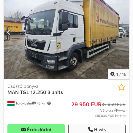
1
/
15
Csúszó ponyva
MAN
TGL 12.250 3 units
29 950 EUR
Torokbalint
46 km
34 950 EUR
VB plusz ÁFA-val
(38 036 EUR bruttó)
Érdeklődni
Hívás