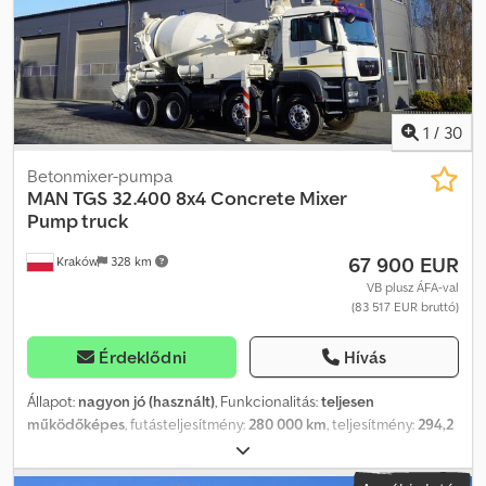
lengyel, angol, német, olasz SEBASTIAN – lengyel, német, olasz,
????? LÁSZLÓ – magyar COSTEL – román (Román nyelven minden
exportügyintézést elvégzünk, beleértve a szükséges
dokumentumokat is) RADEK – ????? Hivatkozási szám: 1903
1
/
30
Betonmixer-pumpa
MAN
TGS 32.400 8x4 Concrete Mixer
Pump truck
67 900 EUR
Kraków
328 km
VB plusz ÁFA-val
(83 517 EUR bruttó)
Érdeklődni
Hívás
Állapot:
nagyon jó (használt)
, Funkcionalitás:
teljesen
működőképes
, futásteljesítmény:
280 000 km
, teljesítmény:
294,2
kW (400,00 LE)
, üzemanyagtípus:
dízel
, tengelyelrendezés:
8x4
,
szín:
fehér
, vezetőfülke:
nappali fülke
, hajtástípus:
mechanikai
,