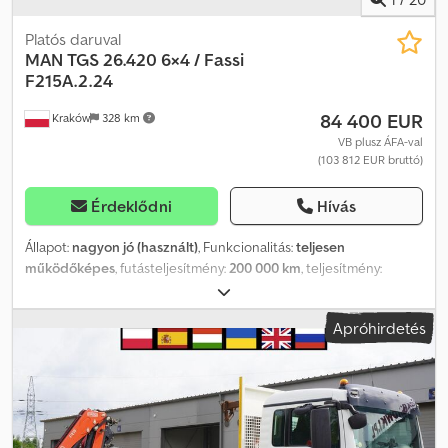
Platós daruval
MAN
TGS 26.420 6×4 / Fassi
F215A.2.24
84 400 EUR
Kraków
328 km
VB plusz ÁFA-val
(103 812 EUR bruttó)
Érdeklődni
Hívás
Állapot:
nagyon jó (használt)
, Funkcionalitás:
teljesen
működőképes
, futásteljesítmény:
200 000 km
, teljesítmény:
308,91 kW (420,00 LE)
, üzemanyagtípus:
dízel
, saját tömeg:
15 410
kg
, maximális teherbírás:
10 590 kg
, össztömeg:
26 000 kg
, szín:
Apróhirdetés
fehér
, vezetőfülke:
nappali fülke
, hajtástípus:
automata
,
kibocsátási osztály:
Euro 6
, felfüggesztés:
acél-levegő
, raktér
hossza:
6 720 mm
, rakodótér szélesség:
2 480 mm
,
raktérmagasság:
570 mm
, Gyártási év:
2019
, Felszereltség:
AdBlue,
differenciálzár, légkondicionálás, tempomat, utánfutó vonófej
,
MAN TGS 26.420 6×4 / Fassi F215A.2.24 / Távirányító / Rotátor / 6,7 m