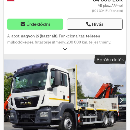
VB plusz ÁFA-val
(104 304 EUR bruttó)
Érdeklődni
Hívás
Állapot:
nagyon jó (használt)
, Funkcionalitás:
teljesen
működőképes
, futásteljesítmény:
200 000 km
, teljesítmény:
308,91 kW (420,00 LE)
, üzemanyagtípus:
dízel
, saját tömeg:
15 410
kg
, maximális teherbírás:
10 590 kg
, össztömeg:
26 000 kg
,
Apróhirdetés
tengelyelrendezés:
6x4
, szín:
fehér
, vezetőfülke:
nappali fülke
,
hajtástípus:
automata
, kibocsátási osztály:
Euro 6
, felfüggesztés:
acél-levegő
, raktér hossza:
6 720 mm
, rakodótér szélesség:
2 480
mm
, raktérmagasság:
570 mm
, Gyártási év:
2020
, Felszereltség:
AdBlue, differenciálzár, légkondicionálás, tempomat
, MAN TGS
26.420 6×4 / Fassi F215A.2.24 / Távirányító / Rotátor / 6,7 m plató / 3
db 2019/2020 év Futott 200 ezer km Műszaki adatok Össztömeg
26000 kg Súlya 15410 kg Terhelhetősége 10590 kg A motor
űrtartalma 12419 cc Teljesítmény 420 LE Euro 6 Adblue Hátsó
légrugózás Felső vonóhorog Chsdpfozrw Rzsx Aczoa Pótkerek
tartó HDS Fassi F215A.2.24 Rotátor Távirányító Hatótáv 12,70 m Max.
teherbírása 5600 kg Plató Hossza 670 cm Nappali kabin