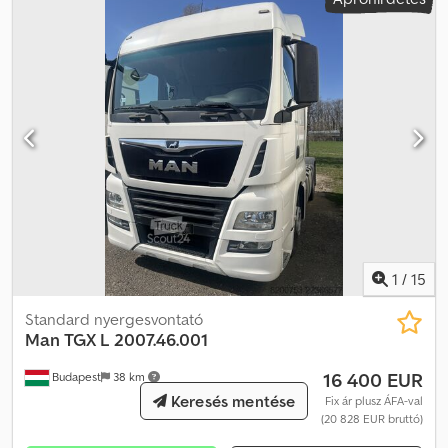
1
/
15
Standard nyergesvontató
Man
TGX L 2007.46.001
16 400 EUR
Budapest
38 km
Keresés mentése
Fix ár plusz ÁFA-val
(20 828 EUR bruttó)