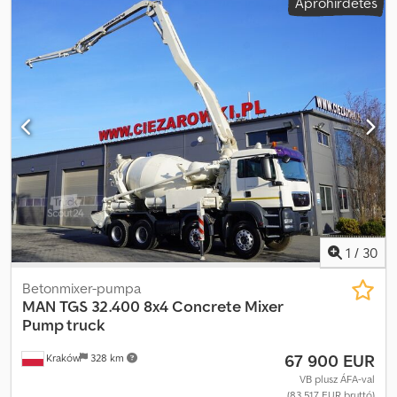
Apróhirdetés
felfüggesztés:
acél
, Gyártási év:
2008
, üzemórák:
426 h
,
Felszereltség:
Tachográf, differenciálzár, légkondicionálás
, MAN
TGS 32.400 8×4 betonkeverő szivattyús teherautó / 426 MTH !!! /
18 méter 2008 Futott 280 ezer km Motor 6 hengeres 400 LE
Rugós felfüggesztés Gumik 13R22.5 Hidraulika Putzmeister Pumi
21-3,67 0 18m Gyártási év 2008 A szivattyú távirányítóval és
manuálisan vezérelhető Szivattyúzási magasság 18 méter 426 MTH
!!! Manuális váltó Légkondicionáló Napfénytető Tachográf Rádió
Csdpfjzrw Tcox Aczoha Differenciálzár Nagyon jó műszaki állapot
1
/
30
Betonmixer-pumpa
MAN
TGS 32.400 8x4 Concrete Mixer
Pump truck
67 900 EUR
Kraków
328 km
VB plusz ÁFA-val
(83 517 EUR bruttó)