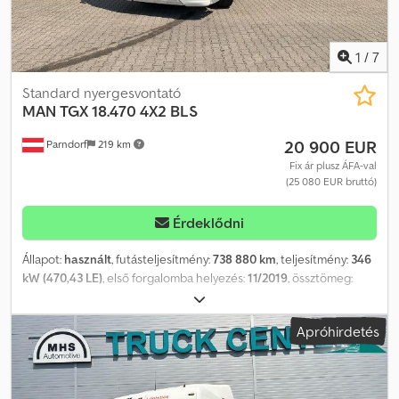
1
/
7
Standard nyergesvontató
MAN
TGX 18.470 4X2 BLS
20 900 EUR
Parndorf
219 km
Fix ár plusz ÁFA-val
(25 080 EUR bruttó)
Érdeklődni
Állapot:
használt
, futásteljesítmény:
738 880 km
, teljesítmény:
346
kW (470,43 LE)
, első forgalomba helyezés:
11/2019
, össztömeg:
18 000 kg
, tengelyelrendezés:
4x2
, tengelytáv:
3 900 mm
, szín:
egyéb
, vezetőfülke:
alvófülke
, hajtástípus:
automata
, kibocsátási
Apróhirdetés
osztály:
Euro 6
, felfüggesztés:
acél-levegő
, Gyártási év:
2019
,
Felszereltség:
ABS, alacsony zajszint, differenciálzár, fedélzeti
számítógép, kipörgésgátló, légkondicionálás, navigációs
rendszer, tempomat, állófűtés
, megengedett össztömeg: 18 000