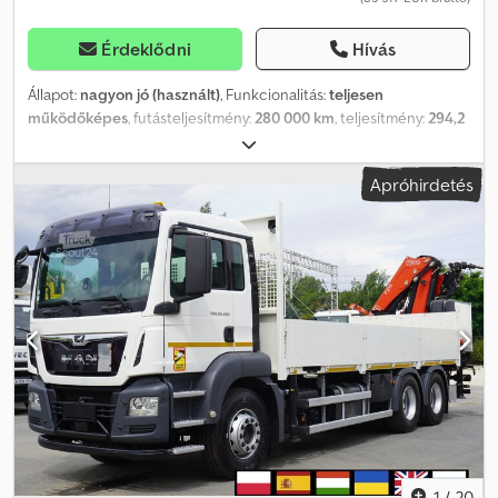
Érdeklődni
Hívás
Állapot:
nagyon jó (használt)
, Funkcionalitás:
teljesen
működőképes
, futásteljesítmény:
280 000 km
, teljesítmény:
294,2
kW (400,00 LE)
, üzemanyagtípus:
dízel
, tengelyelrendezés:
8x4
,
szín:
fehér
, vezetőfülke:
nappali fülke
, hajtástípus:
mechanikai
,
Apróhirdetés
felfüggesztés:
acél
, Gyártási év:
2008
, üzemórák:
426 h
,
Felszereltség:
Tachográf, differenciálzár, légkondicionálás
, MAN
TGS 32.400 8×4 betonkeverő szivattyús teherautó / 426 MTH !!! /
18 méter Codpfjzrw S Ssx Aczsha 2008 Futott 280 ezer km Motor
6 hengeres 400 LE Rugós felfüggesztés Gumik 13R22.5 Hidraulika
Putzmeister Pumi 21-3,67 0 18m Gyártási év 2008 A szivattyú
távirányítóval és manuálisan vezérelhető Szivattyúzási magasság
18 méter 426 MTH !!! Manuális váltó Légkondicionáló Napfénytető
Tachográf Rádió Differenciálzár Nagyon jó műszaki állapot
1
/
20