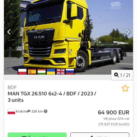
ÁLLAPOTBAN! GYÁRTÁSI ÉV: 2019 FUTÁSTELJESÍTMÉNY: 336 000
km FELSZERELTSÉG: - ABS - Központi zár - Elektromos ablakok -
Szervokormány - Indításgátló - Tachográf TEHERBÍRÁS: 20 000 kg
ÖSSZTÖMEG: 32 000 kg TENGELYTÁV: 190/260/140 cm
ABRONCSMÉRET: 315/80R22,5 FÜGGEESZTÉS: LAPLEMEZES TEL.:
Chodpfxsyxi Tdj Aczoa KUBA – LENGYEL, ANGOL, NÉMET, OLASZ
SEBASTIAN – LENGYEL, NÉMET, OLASZ, ???? LASZLO – MAGYAR
COSTEL – ROMÁN (Minden export ügyintézést elintézünk,
rendszámmal együtt) RADEK – ???? Ref. szám: 3992
1
/
21
BDF
MAN
TGX 26.510 6x2-4 / BDF / 2023 /
3 units
64 900 EUR
Kraków
328 km
VB plusz ÁFA-val
(79 827 EUR bruttó)