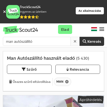
TruckScout24
Az alkalmazásba
Ingyenes az üzletben
Elad
Keresés
Man Autószállító használt eladó
(5 430)
Szűrő
Relevancia
MAN
Összes szűrő eltávolítása
Apróhirdetés