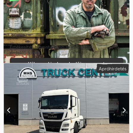
Euro 3
, felfüggesztés:
acél
, Gyártási év:
2002
, Felszereltség:
retarder
, Eladó MAN M2000L típusú billenő platós teherautó,
frissen szervizelve, munkára fogható. Chodpfx Aozrgk Dsczja
Értékesítés havonta több mint 4 millió
érdeklődőnek
Válassza ki a kereskedői csomagot
Apróhirdetés
Hozzon létre egyéni hirdetést