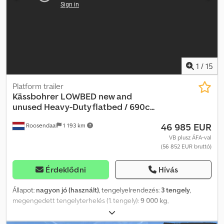
1
/
15
Platform trailer
Kässbohrer
LOWBED new and
unused Heavy-Duty flatbed / 690c...
46 985 EUR
Roosendaal
1 193 km
VB plusz ÁFA-val
(56 852 EUR bruttó)
Érdeklődni
Hívás
Állapot:
nagyon jó (használt)
, tengelyelrendezés:
3 tengely
,
megengedett tengelyterhelés (1. tengely):
9 000 kg
,
megengedett tengelyterhelés (2. tengely):
9 000 kg
,
megengedett tengelyterhelés (3. tengely):
9 000 kg
, első