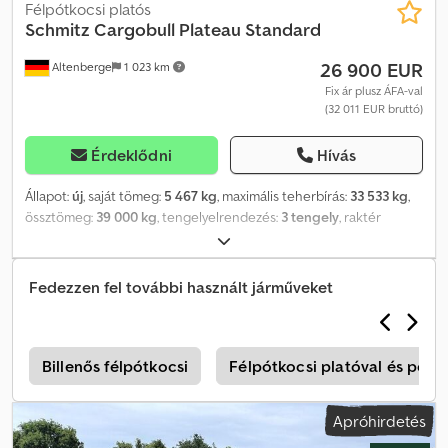
Félpótkocsi platós
Schmitz Cargobull
Plateau Standard
26 900 EUR
Altenberge
1 023 km
Fix ár plusz ÁFA-val
(32 011 EUR bruttó)
Érdeklődni
Hívás
Állapot:
új
, saját tömeg:
5 467 kg
, maximális teherbírás:
33 533 kg
,
össztömeg:
39 000 kg
, tengelyelrendezés:
3 tengely
, raktér
hossza:
13 620 mm
, rakodótér szélesség:
2 480 mm
,
raktérmagasság:
1 224 mm
, rakodótér térfogata:
41 m³
,
felfüggesztés:
levegő
, Gyártási év:
2026
, Felszereltség:
ABS
, Üres
Fedezzen fel további használt járműveket
súly: 5467 kg, megengedett össztömeg: 39000 kg, raktér (H x Sz x
M): 13 620 mm x 2480 mm x 1224 mm, raktér űrtartalma: 41 m³,
légrugózás, alvázvédő, emelőtengely, elektronikus fékszabályozó
rendszer (EBS), csavart alváz, csatlakozóaljzat 1x15 és 2x7 pólusú,
ó
Billenős félpótkocsi
Félpótkocsi platóval és pony
antispray védelem, extra rögzítési pontok a külső oldalon. Teljes
járműkínálatunkat itt találja: [weboldal]. Szeretné finanszíroztatni a
Apróhirdetés
járművet? Kiterjesztett szolgáltatásaink keretében egyedi