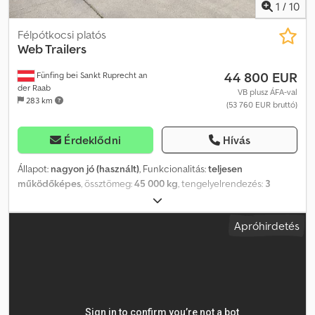
1
/
10
Félpótkocsi platós
Web Trailers
44 800 EUR
Fünfing bei Sankt Ruprecht an
der Raab
VB plusz ÁFA-val
283 km
(53 760 EUR bruttó)
Érdeklődni
Hívás
Állapot:
nagyon jó (használt)
, Funkcionalitás:
teljesen
működőképes
, össztömeg:
45 000 kg
, tengelyelrendezés:
3
tengely
, első forgalomba helyezés:
11/2023
, következő vizsga
(TÜV):
11/2026
, Gyártási év:
2023
, Web Trailer teleszkópos
Apróhirdetés
félpótkocsi Gyártási év: 2023 Nagyon keveset használt
Teleszkóposan bővíthető +7,9 méterrel, túlméretes szállítmányhoz
alkalmas Oldalsó és belső saruzsebek, beleértve 12 horganyzott
sarut 3. tengely kormányzott (utánfutó tengely) Codpfx Aeyx H
Niecieha 1. tengely emelő tengely Nagyon keveset használt /
újszerű állapot