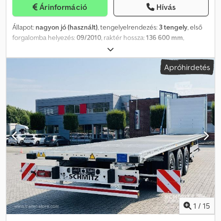
Árinformáció
Hívás
Állapot:
nagyon jó (használt)
, tengelyelrendezés:
3 tengely
, első
forgalomba helyezés:
09/2010
, raktér hossza:
136 600 mm
,
rakodótér szélesség:
2 500 mm
, teljes hossz:
206 600 mm
, teljes
szélesség:
2 500 mm
, felfüggesztés:
levegő
, abroncs méret:
Apróhirdetés
385/65 R22.5
, gumiabroncs állapota:
40 százalék
, szín:
egyéb
,
Gyártási év:
2010
, Felszereltség:
ABS
, = További opciók és
tartozékok = Chedpfx Acozrzl Noija - 3 tengely - Emelőtengely -
Légrugó - Tárcsafékek - Kormányzott tengely = További
információk = Tengelykonfiguráció Gumiabroncs mérete: 385/65
R22.5 Gumiabroncs mintázata: 40% Hátsó tengely 1:
Kormányozható Súlyok Üres súly: 10 000 kg Megengedett raktér:
35 000 kg Megengedett össztömeg: 45 000 kg Karbantartás,
előzmények és állapot APK (műszaki fővizsga): érvényes 2026.09-ig
Műszaki állapot: nagyon jó Optikai állapot: nagyon jó Pénzügyi
információk Ár: Érdeklődjön Azonosítás Rendszám: QKW546
1
/
15