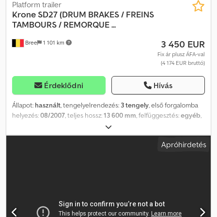
Platform trailer
Krone
SD27 (DRUM BRAKES / FREINS
TAMBOURS / REMORQUE ...
3 450 EUR
Bree
1 101 km
Fix ár plusz ÁFA-val
(4 174 EUR bruttó)
Érdeklődni
Hívás
Állapot:
használt
, tengelyelrendezés:
3 tengely
, első forgalomba
helyezés:
08/2007
, teljes hossz:
13 600 mm
, felfüggesztés:
egyéb
,
gumiabroncs állapota:
50 százalék
, szín:
egyéb
, Gyártási év:
2007
,
Felszereltség:
ABS
, = További opciók és tartozékok = Egyéb - Fa
Apróhirdetés
padló - Dobfékek Egyéb - Légrugózás = További információk =
Gumiabroncsok mintázata: 50% Fékek: Dobfékek Általános
állapot: átlagos Műszaki állapot: átlagos Külső állapot: átlagos
Codpfx Aszab R Ajcijha