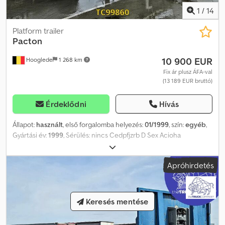
1
/
14
Platform trailer
Pacton
10 900 EUR
Hooglede
1 268 km
Fix ár plusz ÁFA-val
(13 189 EUR bruttó)
Érdeklődni
Hívás
Állapot:
használt
, első forgalomba helyezés:
01/1999
, szín:
egyéb
,
Gyártási év:
1999
, Sérülés: nincs Cedpfjzrb D Sex Acioha
Apróhirdetés
Keresés mentése