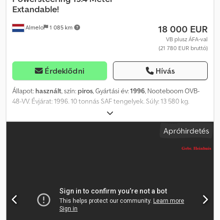
Extandable!
18 000 EUR
Almelo
1 085 km
VB plusz ÁFA-val
(21 780 EUR bruttó)
Érdeklődni
Hívás
Állapot:
használt
, szín:
piros
, Gyártási év:
1996
, Nooteboom OVB-
48-VV. Évjárat: 1996. 10 tonnás SAF tengelyek. Súly: 13 580 kg.
Teherbírás: 34 420 kg. Maximális össztömeg: 18 000 kg. Vonófej
terhelése: 18 000 kg. 2 db kihúzható, összesen 15,4 méteres
Apróhirdetés
meghosszabbítás. Erőátviteles szervókormány, 3 kormányozható
tengellyel. Hidraulikus felfüggesztés. A hidraulikus rendszer a
NATO szabványnak megfelel. Méretek: Hosszúság: 13 180 mm.
Szélesség: 2480 mm. Magasság: 1400 mm. Gumiabroncsok:
275/70R22,5, 80%-os állapotban. Német gyártmányú pótkocsi!
Azonosító szám: 419. A Heinhuis általános szerződési feltételei
alkalmazandók minden hirdetésre, ajánlatra és árajánlatra, minden
Heinhuis által kötött megállapodásra, valamint az azok előtti
tárgyalásokra. Bármilyen formájú válaszával elfogadja a Heinhuis