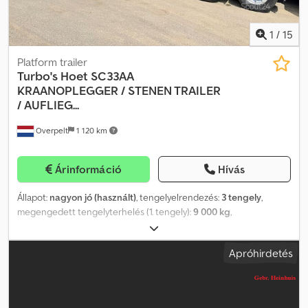
1
/
15
Platform trailer
Turbo's Hoet
SC33AA
KRAANOPLEGGER / STENEN TRAILER
/ AUFLIEG...
Overpelt
1 120 km
Árinformáció
Hívás
Állapot:
nagyon jó (használt)
, tengelyelrendezés:
3 tengely
,
megengedett tengelyterhelés (1. tengely):
9 000 kg
,
megengedett tengelyterhelés (2. tengely):
9 000 kg
,
megengedett tengelyterhelés (3. tengely):
9 000 kg
, első
Apróhirdetés
forgalomba helyezés:
07/2018
, teljes hossz:
132 350 mm
, teljes
szélesség:
2 550 mm
, teljes magasság:
2 730 mm
, felfüggesztés:
levegő
, abroncs méret:
385/65 R22.5
, gumiabroncs állapota:
75
százalék
, szín:
egyéb
, Gyártási év:
2018
, Felszereltség:
ABS
, =