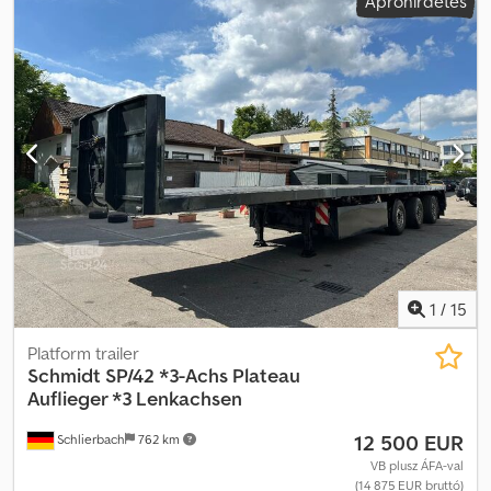
Apróhirdetés
1
/
15
Platform trailer
Schmidt
SP/42 *3-Achs Plateau
Auflieger *3 Lenkachsen
12 500 EUR
Schlierbach
762 km
VB plusz ÁFA-val
(14 875 EUR bruttó)