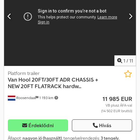
Kormányozható tengely = További információk = Gumiabroncs
méret: 385/65 Tengelyek gyártója: SAF Hátsó tengely 1:
Emelőtengely; Max. tengelyterhelés: 9000 kg; Gumiabroncs
mintázat: 40% Hátsó tengely 2: Max. tengelyterhelés: 9000 kg;
Kormányozható; Gumiabroncs mintázat: 31% Hátsó tengely 3: Max.
tengelyterhelés: 9000 kg; Kormányozható; Gumiabroncs mintázat:
30% Saját tömeg: 9000 kg Rakodóképesség: 30 000 kg
Megengedett össztömeg: 39 000 kg
1
/
11
Platform trailer
Van Hool
20FT/30FT ADR CHASSIS +
NEW 20FT FLATRACK hardw...
11 985 EUR
Roosendaal
1 193 km
VB plusz ÁFA-val
(14 502 EUR bruttó)
Érdeklődni
Hívás
Állapot:
nagyon jó (használt)
, tengelyelrendezés:
3 tengely
,