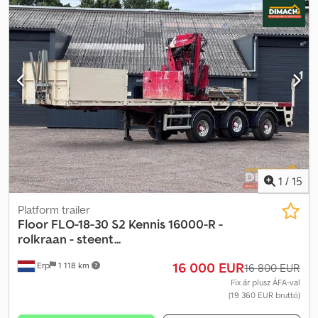
finanszírozási lehetőségeket, teljes körű szerviz- és távfelügyeleti
szolgáltatásokat kínálunk. Szívesen segítünk Önnek.
Chsdpjzqxbrsfx Acioa
1
/
15
Platform trailer
Floor
FLO-18-30 S2 Kennis 16000-R -
rolkraan - steent...
16 000 EUR
Erp
1 118 km
16 800 EUR
Fix ár plusz ÁFA-val
(19 360 EUR bruttó)