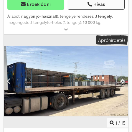
Érdeklődni
Hívás
Állapot:
nagyon jó (használt)
, tengelyelrendezés:
3 tengely
,
megengedett tengelyterhelés (1. tengely):
10 000 kg
,
megengedett tengelyterhelés (2. tengely):
10 000 kg
,
megengedett tengelyterhelés (3. tengely):
10 000 kg
, első
Apróhirdetés
forgalomba helyezés:
09/2007
, teljes hossz:
11 800 mm
, teljes
szélesség:
2 550 mm
, tengelytáv:
8 000 mm
, szín:
egyéb
, Gyártási
év:
2007
, Felszereltség:
daru
, Műszaki információk Alváz kialakítása:
merev Tengelykonfiguráció Hátsó tengely 1: LM felnik; Max.
tengelyterhelés: 10 000 kg; Bal oldali gumi profilmélység: 90%;
Jobb oldali gumi profilmélység: 90% Hátsó tengely 2: LM felnik;
Emelhető tengely; Max. tengelyterhelés: 10 000 kg; Kormányzott;
Bal oldali gumi profilmélység: 90%; Jobb oldali gumi profilmélység:
90% Hátsó tengely 3: LM felnik; Max. tengelyterhelés: 10 000 kg;
Kormányzott; Bal oldali gumi profilmélység: 90%; Jobb oldali gumi
profilmélység: 90% Súlyadatok Önsúly: 8 140 kg Terhelhetőség: 39
860 kg Megengedett össztömeg: 48 000 kg Funkciók Chjdpjzia S
Asfx Acioa Daruk: Kennis Karbantartás APK (műszaki vizsga):
érvényes 2026.12.-ig Állapot Műszaki állapot: nagyon jó Optikai
1
/
15
állapot: nagyon jó Sérülés: nincs Azonosítás Rendszám: OJ-52-YH