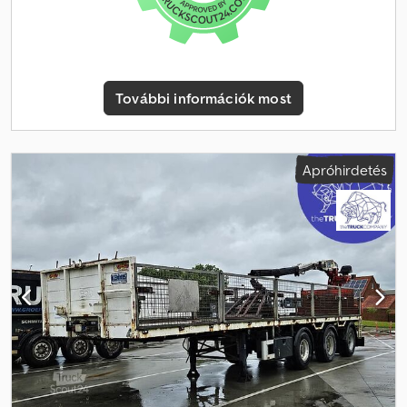
Szeretne finanszírozást? Kiterjedt szolgáltatásainkkal egyedi
finanszírozási lehetőségeket, teljes körű szerviz- és telematikai
szolgáltatásokat kínálunk. Szívesen segítünk Önnek. Cedpfeznrd
Usx Acieha
További információk most
Apróhirdetés