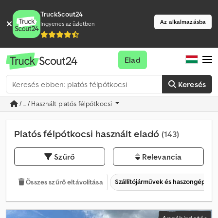
TruckScout24
Az alkalmazásba
Ingyenes az üzletben
Elad
Keresés
/ ... / Használt platós félpótkocsi
Platós félpótkocsi használt eladó
(143)
Szűrő
Relevancia
Szállítójárművek és haszongépjár
Összes szűrő eltávolítása