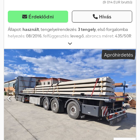
(9 014 EUR bruttó)
Műszaki állapot: nagyon jó Külső állapot: nagyon jó Azonosítás
Rendszámtábla: OX-78-HF További információk További
információkért forduljon Arne Honingh-hoz.
Érdeklődni
Hívás
Állapot:
használt
, tengelyelrendezés:
3 tengely
, első forgalomba
helyezés:
08/2016
, felfüggesztés:
levegő
, abroncs méret:
435/50R
19.5
, szín:
egyéb
, Gyártási év:
2016
, Felszereltség:
ABS
, = További
opciók és tartozékok = Egyéb - Légrugózás Egyéb - Tárcsafékek
Apróhirdetés
= További információk = Gumiabroncs mérete: 435/50R 19,5
Tengelyek gyártója: BPW Chjdeyzypuopfx Acija Tengely 1:
Gumiabroncs mintázatának mélysége bal oldalon: 30%;
Gumiabroncs mintázatának mélysége jobb oldalon: 30% Tengely
2: Gumiabroncs mintázatának mélysége bal oldalon: 30%;
Gumiabroncs mintázatának mélysége jobb oldalon: 30% Tengely
3: Gumiabroncs mintázatának mélysége bal oldalon: 30%;
Gumiabroncs mintázatának mélysége jobb oldalon: 30% Üres súly:
6106 kg Megengedett rakomány: 32894 kg Megengedett
össztömeg: 39000 kg