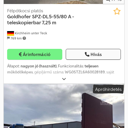
Félpótkocsi platós
Goldhofer
SPZ-DL5-55/80 A -
teleskopierbar 7,25 m
Kirchheim unter Teck
769 km
Árinformáció
Hívás
Állapot:
nagyon jó (használt)
, Funkcionalitás:
teljesen
működőképes
, gép/jármű száma:
WG0STZL6A60028189
, saját
tömeg:
14 500 kg
, maximális teherbírás:
53 500 kg
, össztömeg:
68 000 kg
, tengelyelrendezés:
3 tengely
, megengedett
Apróhirdetés
tengelyterhelés (1. tengely):
10 000 kg
, megengedett
tengelyterhelés (2. tengely):
10 000 kg
, megengedett
tengelyterhelés (3. tengely):
10 000 kg
, első forgalomba helyezés:
04/1998
, raktér hossza:
20 450 mm
, rakodótér szélesség:
2 500
mm
, raktérmagasság:
1 538 mm
, teljes hossz:
20 650 mm
, teljes
szélesség:
2 500 mm
, felfüggesztés:
levegő
, abroncs méret:
425/65 R22.5
, szín:
sárga
, pótkocsi fék:
fékezett pótkocsi
,