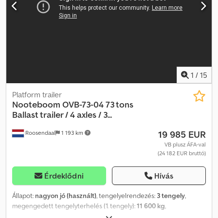
1
/
15
Platform trailer
Nooteboom
OVB-73-04 73 tons
Ballast trailer / 4 axles / 3...
19 985 EUR
Roosendaal
1 193 km
VB plusz ÁFA-val
(24 182 EUR bruttó)
Érdeklődni
Hívás
Állapot:
nagyon jó (használt)
, tengelyelrendezés:
3 tengely
,
megengedett tengelyterhelés (1. tengely):
11 600 kg
,
megengedett tengelyterhelés (2. tengely):
11 600 kg
,