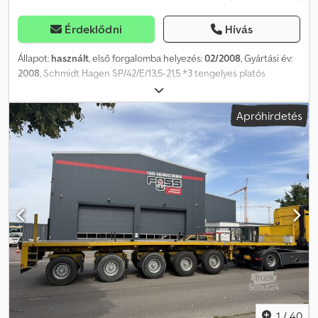
Érdeklődni
Hívás
Állapot:
használt
, első forgalomba helyezés:
02/2008
, Gyártási év:
2008
, Schmidt Hagen SP/42/E/13,5-21,5 *3 tengelyes platós
félpótkocsi*kormányzott tengelyek*ALCOA* !!! Nagyon jó állapot
!!! ● ABS Chsdpfoyutxzjx Acija ● Légrugózás ● Emelő/süllyesztő
Apróhirdetés
rendszer ● Padlómagasság: 1.420 mm ● Alcoa Dura-Bright felnik ●
3x Mercedes tengely tárcsafékekkel ● Mindhárom tengely
kormányzott! ● Gumiabroncsok: 385/55 R 22.5 ● Profilmélység: 3/2 /
5/4 / 5/6 mm ● Össztömeg: 42.000 kg ● Saját tömeg: 10.200 kg ●
Hasznos teher: 31.800 kg - Német félpótkocsi - TÜV / műszaki
vizsga: igény esetén és felárért új! A tévedés és az előzetes
értékesítés jogát fenntartjuk! = További információk = További
információért keresse Joannis Arpantzanis vagy Kai Bühler urat.
1
/
40