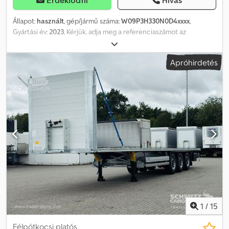
Állapot:
használt
, gép/jármű száma:
W09P3H330N0D4xxxx
,
Gyártási év:
2023
, Kérjük, adja meg a referenciaszámot az
ajánlatkéréshez: 23706 Műszaki adatok: • TÜV/EU-engedély
érvényes: 2026.11.22-ig • Modellév: 2023 • Légrugózás • Abroncsok
Apróhirdetés
(ld. képek) • Emelőtengely az 1. tengelyen • Kihúzható rész: 770 cm
• Pótkocsi hossza kihúzott állapotban: 21,15 m • Kormányzás
mindhárom tengelyen, vezérlés a nyerges kapcsolón/szemos
forgótányéron keresztül • 2 központi kenőrendszer – egy elöl, egy
hátul • Forgózsámoly • Tolató kamera • Jó munkavilágítás • Két
eltolható raktérbak (Glidebanker) Chsdpfx Ajzqpkkocisa •
Szerszámosláda Leírás: Doll P3H nyerges félpótkocsi 2023-as
évjáratból. A járművet soha nem terhelték 3.900 kg-nál nagyobb
tömeggel. Teljesen kihúzott állapotban az alváz hossza 21,15 m az
elülső faltól a hátsóig. Szállítás megállapodás szerint lehetséges.
Saját tömeg: 00 Típus: P3H-Z18 = További információk = További
részletekért forduljon az ATS Norway-hoz.
1
/
15
Félpótkocsi platós