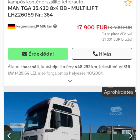
Kampós konténerszállító teherautó
MAN
TGA 35.430 8x4 BB - MULTILIFT
LHZ26059 Nr.: 364
17 900 EUR
Regensburg
586 km
18 400 EUR
Fix ár plusz ÁFA-val
(21 301 EUR bruttó)
Érdeklődni
Hívás
Állapot:
használt
, futásteljesítmény:
448 292 km
, teljesítmény:
316
kW (429,64 LE)
, első forgalomba helyezés:
10/2004
,
üzemanyagtípus:
dízel
, össztömeg:
37 000 kg
, tengelyelrendezés:
3 tengely
, fékek:
retarder
, szín:
fehér
, hajtástípus:
mechanikai
,
Apróhirdetés
kibocsátási osztály:
Euro 3
, Felszereltség:
ABS, légkondicionálás
,
Jármű-azonosító szám: WMAH37ZZ35M399364 Manuális
sebességváltó – szinkronizált 3 + 7 fokozatú váltó (a sebességváltó
karcol, nehezen kapcsol) Saját tömeg: 13.800 kg ABROLLER
MULTILIFT LHZ26059 FP-ION hidraulikus konténerrögzítéssel
Német műszaki vizsga (HU) esedékes ---- Közepes méretű – fülke
sofőrnek ZF-INTARDER, analóg tachográf Klíma, rádió, útdíj-
előkészítés, ülésfűtés Útdíj-előkészítés Magasan vezetett