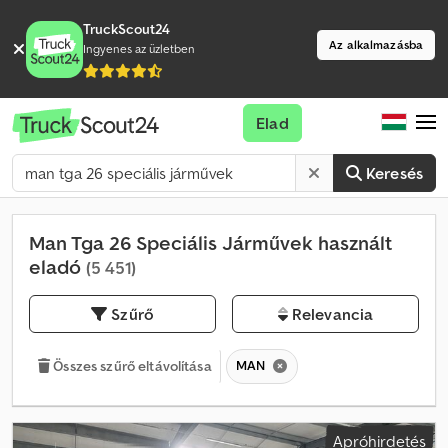
TruckScout24
Az alkalmazásba
Ingyenes az üzletben
Elad
Keresés
Man Tga 26 Speciális Járművek használt
eladó
(5 451)
Szűrő
Relevancia
MAN
Összes szűrő eltávolítása
Apróhirdetés