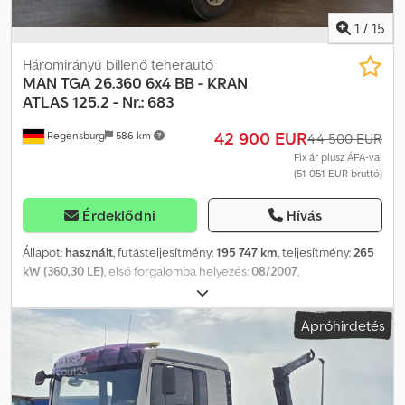
acél centrifugálszivattyú - CIP tisztítás Dcodpfxszd Eccs Ak Tek
1
/
15
Háromirányú billenő teherautó
MAN
TGA 26.360 6x4 BB - KRAN
ATLAS 125.2 - Nr.: 683
42 900 EUR
Regensburg
586 km
44 500 EUR
Fix ár plusz ÁFA-val
(51 051 EUR bruttó)
Érdeklődni
Hívás
Állapot:
használt
, futásteljesítmény:
195 747 km
, teljesítmény:
265
kW (360,30 LE)
, első forgalomba helyezés:
08/2007
,
üzemanyagtípus:
dízel
, össztömeg:
26 000 kg
, tengelyelrendezés:
3 tengely
, szín:
narancssárga
, hajtástípus:
mechanikai
,
Apróhirdetés
kibocsátási osztály:
Euro 4
, Felszereltség:
ABS, daru, koromszűrő,
légkondicionálás
, Jármű-azonosító szám: WMAH26ZZ37M479683
Saját tömeg: 14 800 kg Német műszaki vizsga (HU) esedékes
Daruk: ATLAS 125.2 V - 9,5/2 – gyártási év: 2007, sorozatszám:
0125P00666 – csuklós gém Max. teherbírás: 2 650 kg – kinyúlásnál: