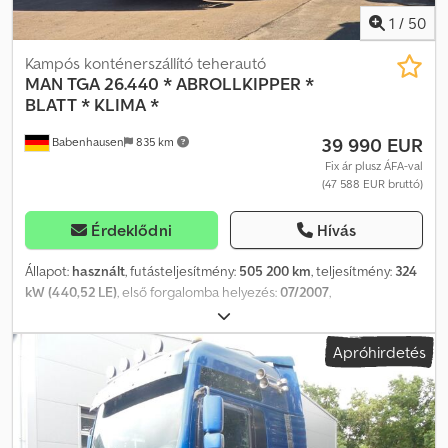
1
/
50
Kampós konténerszállító teherautó
MAN
TGA 26.440 * ABROLLKIPPER *
BLATT * KLIMA *
39 990 EUR
Babenhausen
835 km
Fix ár plusz ÁFA-val
(47 588 EUR bruttó)
Érdeklődni
Hívás
Állapot:
használt
, futásteljesítmény:
505 200 km
, teljesítmény:
324
kW (440,52 LE)
, első forgalomba helyezés:
07/2007
,
üzemanyagtípus:
dízel
, össztömeg:
26 000 kg
, tengelyelrendezés:
3 tengely
, hajtástípus:
mechanikai
, kibocsátási osztály:
Euro 5
,
Apróhirdetés
teljes hossz:
8 700 mm
, teljes szélesség:
2 550 mm
, teljes
magasság:
3 200 mm
, Gyártási év:
2007
, Felszereltség:
ABS,
elektronikus stabilitásprogram (ESP), légkondicionálás,
állófűtés
, MAN TGA 26.440 – TIPPELPLATFORMÚS RAKODÓ –
LEVÉLSPRUGÓS – KLÍMA – JÁRMŰTÖRTÉNET * Szervizben