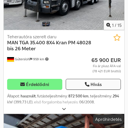
1
/
15
Teherautóra szerelt daru
MAN
TGA 35.400 8X4 Kran PM 48028
bis 26 Meter
65 900 EUR
Gütersloh
959 km
Fix ár plusz ÁFA-val
(78 421 EUR bruttó)
Érdeklődni
Hívás
Állapot:
használt
, futásteljesítmény:
872 500 km
, teljesítmény:
294
kW (399,73 LE)
, első forgalomba helyezés:
06/2008
,
üzemanyagtípus:
dízel
, saját tömeg:
21 700 kg
, maximális
teherbírás:
10 300 kg
, össztömeg:
32 000 kg
, tengelyelrendezés:
Apróhirdetés
8x4
, tengelytáv:
5 000 mm
, fékek:
retarder
, szín:
szürke
,
vezetőfülke:
alvófülke
, hajtástípus:
mechanikai
, kibocsátási