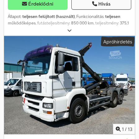
Érdeklődni
Hívás
Állapot:
teljesen felújított (használt)
, Funkcionalitás:
teljesen
működőképes
, futásteljesítmény:
850 000 km
, teljesítmény:
375,1
kW (509,99 LE)
, első forgalomba helyezés:
07/2026
,
üzemanyagtípus:
dízel
, maximális teherbírás:
26 000 kg
,
Apróhirdetés
össztömeg:
40 000 kg
, gumiabroncs állapota:
80 százalék
,
tengelyelrendezés:
6x2
, üzemanyagtartály kapacitása:
600 l
,
vezetőfülke:
alvófülke
, hajtástípus:
mechanikai
, sebességek
száma:
16
, felfüggesztés:
levegő
, ülések száma:
2
, Gyártási év:
2003
,
Felszereltség:
ABS, Tachográf, autó regisztráció, differenciálzár,
elektromos ablakemelő, elektromosan állítható tükör,
hűtőegység, kompresszor, ködlámpák, központi zár,
légkondicionálás, nem dohányzó jármű, parkolóklíma, retarder,
szervokormány, teherautó regisztráció, tempomat, utánfutó
vonófej, állófűtés
, Jó napot kívánok! Eladó egy teherautó,
amelynek a motorja teljesen felújított, új dugattyúgyűrűkkel,
hajtókarral, új hengerfejekkel, új fékekkel rendelkezik, a gumik
nagyon jó állapotban vannak, új vízs pumpával, eredeti MAN
vezetőüléssel és jó állapotú kabinbelsővel. A motort a
1
/
13
dugattyúgyűrűk tömítési problémája miatt újították fel. Ezt a