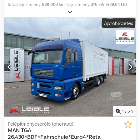
futásteljesítmény:
589 000 km
, teljesítmény:
316 kW (429,64 LE)
,
első forgalomba helyezés:
04/2005
, üzemanyagtípus:
dízel
, saját
tömeg:
12 100 kg
, maximális teherbírás:
13 750 kg
, össztömeg:
Apróhirdetés
26 000 kg
, tengelyelrendezés:
6x4
, tengelytáv:
4 200 mm
, szín:
fehér
, vezetőfülke:
alvófülke
, hajtástípus:
mechanikai
, kibocsátási
osztály:
Euro 4
, felfüggesztés:
acél-levegő
, teljes hossz:
8 880 mm
,
teljes szélesség:
2 550 mm
, teljes magasság:
3 260 mm
,
megengedett tengelyterhelés (1. tengely):
8 000 kg
,
megengedett tengelyterhelés (2. tengely):
9 500 kg
,
megengedett tengelyterhelés (3. tengely):
9 500 kg
, Gyártási év:
2005
, Felszereltség:
ABS, Tachográf, differenciálzár, elektromos
ablakemelő, elektronikus stabilitásprogram (ESP),
légkondicionálás, szervokormány, teherautó regisztráció,
tempomat, utánfutó vonófej, állófűtés
, AZONNAL ELÉRHETŐ!!!
JÓ ÁLLAPOTBAN!! MAN TGA 26.430 BL Euro 4 analóg tachográffal
Dcjdpsyw Uzdsfx Ak Tok Palfinger T20 láncos konténeremelő
Nettó export ár: 16.800 EUR
1
/
24
Felépítménycserélő teherautó
MAN
TGA
26.430*BDF*Fahrschule*Euro4*Reta