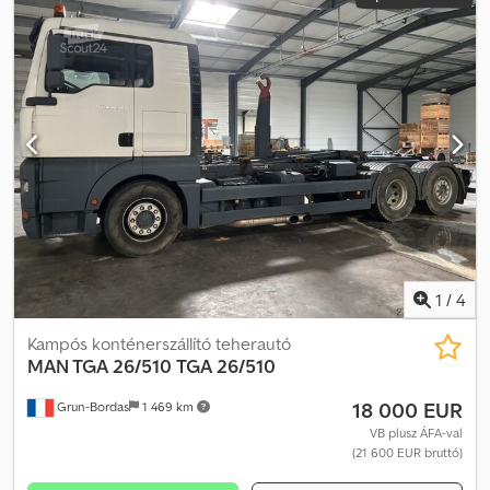
1
/
4
Kampós konténerszállító teherautó
MAN TGA 26/510
TGA 26/510
18 000 EUR
Grun-Bordas
1 469 km
VB plusz ÁFA-val
(21 600 EUR bruttó)