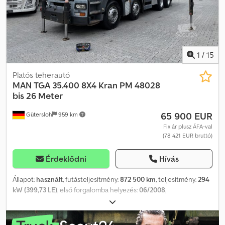
forgatható vonóhorog vonóhorog Dsdpfxszi Rdcj Ak Teck AZ
JÁRMŰ BESOROLHATO AZ EURO 5 KÖRNYEZETVÉDELMI
OSZTÁLYBA
1
/
15
Platós teherautó
MAN
TGA 35.400 8X4 Kran PM 48028
bis 26 Meter
65 900 EUR
Gütersloh
959 km
Fix ár plusz ÁFA-val
(78 421 EUR bruttó)
Érdeklődni
Hívás
Állapot:
használt
, futásteljesítmény:
872 500 km
, teljesítmény:
294
kW (399,73 LE)
, első forgalomba helyezés:
06/2008
,
üzemanyagtípus:
dízel
, saját tömeg:
21 700 kg
, maximális
teherbírás:
10 300 kg
, össztömeg:
32 000 kg
, tengelyelrendezés:
8x4
, tengelytáv:
5 000 mm
, fékek:
retarder
, szín:
szürke
,