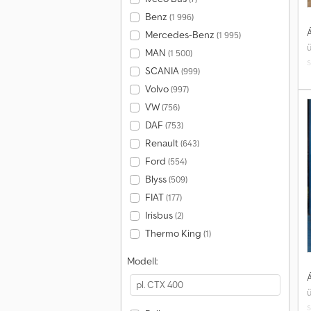
Benz
(1 996)
Á
Mercedes-Benz
(1 995)
MAN
(1 500)
SCANIA
(999)
Volvo
(997)
VW
(756)
f
DAF
(753)
A
Renault
(643)
Ford
(554)
Blyss
(509)
k
FIAT
(177)
t
Irisbus
(2)
v
Thermo King
(1)
s
e
Modell:
r
Á
k
o