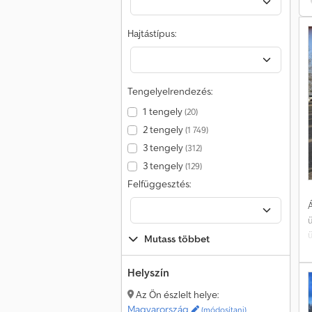
ö
Hajtástípus:
á
Tengelyelrendezés:
1 tengely
(20)
2 tengely
(1 749)
3 tengely
(312)
3 tengely
(129)
Felfüggesztés:
Á
Mutass többet
o
G
Helyszín
T
Az Ön észlelt helye:
f
Magyarország
(módosítani)