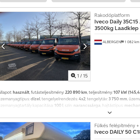
vfeszítő - Állítható magasságú kormánykerék - Rádió - Rádió előkészítés - P
További információk = Általános információk Ajtók száma: 2 Modellszéria: 20
Rakodóplatform
Forgatónyomaték: 350 Nm Hengerszám: 4 Motor lökettérfogat: 2 287 cm³ Sú
Iveco
Daily 35C15
kg Megengedett össztömeg: 3 500 kg Beltér Belső szín: fekete Fogyasztás Á
3500kg Laadklep 5
Üzemanyag-fogyasztás városban: 8,71 l/100 km Üzemanyag-fogyasztás országú
llapot Tulajdonosok száma: 1 Kulcsok száma: 2 (ebből 1 távirányítós) Termék
ALBERGEN
1 082 k
Ootmarsumseweg 110 7665SE ALBERGEN, NL
1
/
15
llapot:
használt
, futásteljesítmény:
220 890 km
, teljesítmény:
107 kW (145,4
üzemanyagtípus:
dízel
, tengelyelrendezés:
4x2
, tengelytáv:
3 750 mm
, üzem
üzemanyagtartály kapacitása:
100 l
, szín:
narancssárga
, hajtástípus:
mechan
sztály:
Euro 5
, ülések száma:
2
, raktér hossza:
4 100 mm
, rakodótér széless
yártási év:
2016
, Felszereltség:
ABS, elektromos ablakemelő, elektronikus
elindulás segítő, emelőhátfal, kipörgésgátló, koromszűrő, központi zár, sz
Fülkés felépítmény +
Iveco
DAILY 50 C1
ovábbi opciók és felszereltség = - 12 voltos csatlakozó - Kartámasz - Első
ékerőelosztás - Vezetőoldali légzsák - Távirányítós központi zár - Sötétíte