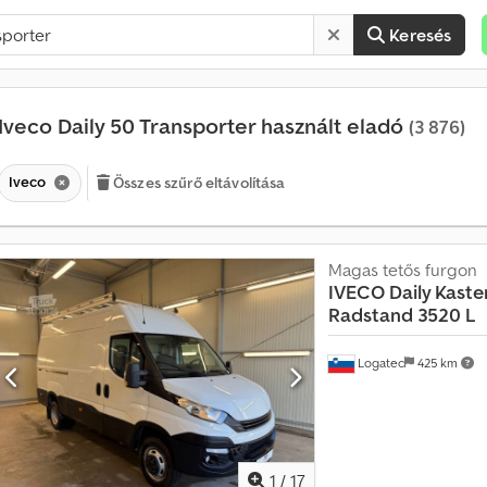
Keresés
Iveco Daily 50 Transporter használt eladó
(3 876)
Iveco
Összes szűrő eltávolítása
Magas tetős furgon
IVECO
Daily Kasten
Radstand 3520 L
Logatec
425 km
1
/
17