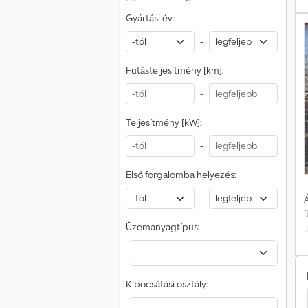
o
G
Gyártási év:
-
Futásteljesítmény [km]:
-
R
Teljesítmény [kW]:
-
p
Első forgalomba helyezés:
K
-
Á
Üzemanyagtípus:
o
G
Kibocsátási osztály:
o Daily Maxi Transporter
Ford Transit 350 Teherautó
-