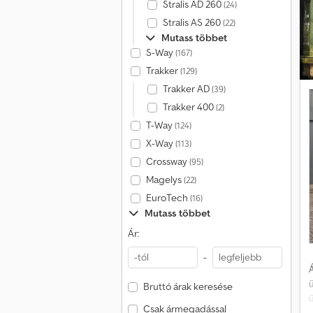
Stralis AD 260
(24)
k
Stralis AS 260
(22)
o
Mutass többet
b
S-Way
(167)
r
Trakker
(129)
f
Trakker AD
(39)
f
Trakker 400
(2)
T-Way
(124)
e
X-Way
(113)
t
Crossway
(95)
Magelys
(22)
EuroTech
(16)
Mutass többet
ö
Ár:
á
a
-
Á
á
Bruttó árak keresése
e
Csak ármegadással