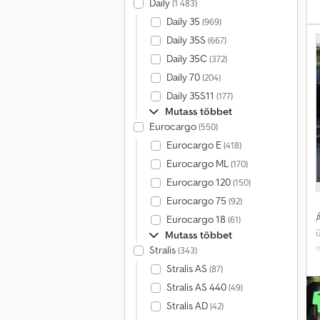
Daily
(1 483)
Daily 35
(969)
Daily 35S
(667)
s
Daily 35C
(372)
Daily 70
(204)
Daily 35S11
(177)
Mutass többet
Eurocargo
(550)
Eurocargo E
s
(418)
t
Eurocargo ML
(170)
t
Eurocargo 120
(150)
Eurocargo 75
(92)
Á
Eurocargo 18
(61)
Mutass többet
Stralis
(343)
Stralis AS
(87)
l
Stralis AS 440
(49)
t
Stralis AD
(42)