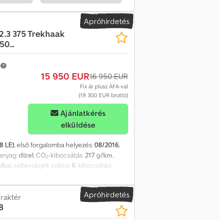
ótkerék - Indításgátló - Hőszigetelt üveg =
14. május - 2016. augusztus Műszaki adatok
Apróhirdetés
lyok Önsúly: 2 520 kg Terhelhetőség: 980
 2.3 375 Trekhaak
tlagos üzemanyag-fogyasztás: 8,2 l/100 km
0...
ton: 7,93 l/100 km Karbantartás, előélet és
biztonság Gyártó: Dani Autobedrijven B.V.
m
15 950 EUR
16 950 EUR
Fix ár plusz ÁFA-val
(19 300 EUR bruttó)
Ajánlatkérés
elküldése
8 LE)
, első forgalomba helyezés:
08/2016
,
anyag:
dízel
, CO₂-kibocsátás:
217 g/km
,
ikai
, sebességek száma:
6
, kibocsátási
ég:
2 000 mm
, raktérmagasság:
400 mm
,
 stabilitásprogram (ESP), emelkedőn való
Apróhirdetés
ervokormány, teljes szervizelési előélet
 raktér
, =
8
 elektromos ablakemelők - Elektronikus
tt üvegezés - Övfeszítők - Magasságban