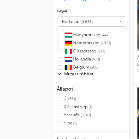
á
sugár:
Korlátlan
(3 876)
k
Magyarország
(44)
O
Németország
(1 923)
Olaszország
(913)
Á
Hollandia
(473)
Belgium
(200)
Mutass többet
t
Állapot
p
Új
(561)
Kiállítási gép
(1)
Használt
(3 311)
Hiba
(3)
+