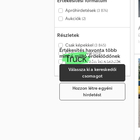
Értékesítési formátum
Apróhirdetések
(3 874)
Aukciók
(2)
Á
Részletek
k
Csak képekkel
(3 845)
Értékesítés havonta több
Csak videóval
(233)
mint 4 millió érdeklődőnek
Csak ellenőrzött kereskedők
„
(217)
Válassza ki a kereskedői
csomagot
k
Hozzon létre egyéni
hirdetést
S
s
t
*
Á