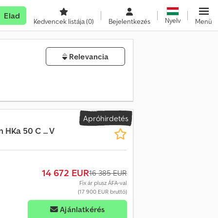
Elad
Nyelv
Kedvencek listája
(0)
Bejelentkezés
Menü
Relevancia
Apróhirdetés
 HKa 50 C ... V
14 672 EUR
16 385 EUR
Fix ár plusz ÁFA-val
(17 900 EUR bruttó)
Ajánlatkérés