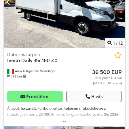
emelőplatform, használt jármű Üzemanyag: Dízel Megengedett
teljes tömeg: 3500 kg Ülések száma: 3 Váltó: Manuális váltó
Raktáron van Felszereltség: ABS, szervokormány Járműleírás: A
gép jó műszaki állapotban van, a motor és a hidraulikus rendszer
nagyon tiszta, és megfelelően működik. Az ár nettó, exportra
vonatkozik. Beszélünk: - Angolul - Németül Dodpfxszl Dh Te Al
Nsck - Magyarul
1
/
12
Dobozos furgon
Iveco
Daily 35c160 3.0
36 500 EUR
Area Artigianale Vedelago
599 km
Fix ár plusz ÁFA-val
(44 530 EUR bruttó)
Érdeklődni
Hívás
Állapot:
használt
, Funkcionalitás:
teljesen működőképes
,
futásteljesítmény:
23 000 km
, első forgalomba helyezés:
04/2024
,
üzemanyagtípus:
dízel
, maximális teherbírás:
550 kg
, össztömeg:
3 500 kg
, tengelyelrendezés:
4x2
, tengelytáv:
4 100 mm
,