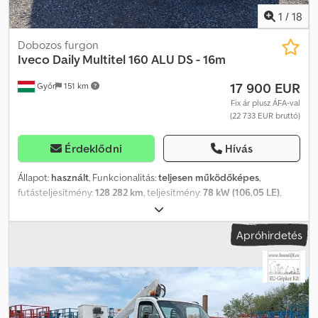
1
/
18
Dobozos furgon
Iveco
Daily Multitel 160 ALU DS - 16m
17 900 EUR
Győr
151 km
Fix ár plusz ÁFA-val
(22 733 EUR bruttó)
Érdeklődni
Hívás
Állapot:
használt
, Funkcionalitás:
teljesen működőképes
,
futásteljesítmény:
128 282 km
, teljesítmény:
78 kW (106,05 LE)
,
első forgalomba helyezés:
09/2015
, üzemanyagtípus:
dízel
,
össztömeg:
3 500 kg
, gumiabroncs állapota:
80 százalék
,
Apróhirdetés
tengelyelrendezés:
4x2
, szín:
fehér
, hajtástípus:
mechanikai
,
kibocsátási osztály:
Euro 5
, ülések száma:
2
, Gyártási év:
2014
,
üzemórák:
4 213 h
, Felszereltség:
ABS, szervokormány
, Iveco Daily
Multitel 160 ALU DS - 16m Munkamagasság: 16 m Futott kilométer:
128282 km Üzemóra: 4213 Gyártási év: 2014/09 Kibocsátási osztály:
EURO5 Teljesítmény: 78 kW Hengerűrtartalom: 2287 ccm Típus: