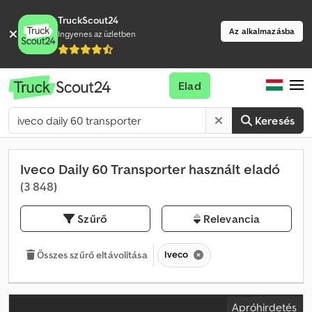
TruckScout24
Az alkalmazásba
Ingyenes az üzletben
Elad
Keresés
Iveco Daily 60 Transporter használt eladó
(3 848)
Szűrő
Relevancia
Iveco
Összes szűrő eltávolítása
Apróhirdetés