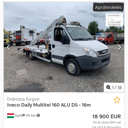
össztömeg:
3 500 kg
, gumiabroncs állapota:
80 százalék
,
Apróhirdetés
tengelyelrendezés:
4x2
, szín:
fehér
, hajtástípus:
mechanikai
,
kibocsátási osztály:
Euro 5
, ülések száma:
2
, Gyártási év:
2014
,
üzemórák:
3 265 h
, Felszereltség:
ABS, szervokormány
, Iveco Daily
Multitel 160 ALU DS - 16m Munkamagasság: 16 m Futott km: 102573
km Üzemóra: 3265 Gyártási év: 2014/09 Dcjdpoy Nbmkofx Al Nok
Kibocsátási osztály: EURO5 Teljesítmény: 78 kW Hengerűrtartalom:
2287 ccm Típus: Hidraulikus munkaállvány, használt jármű
Üzemanyag: Dízel Megengedett össztömeg (GVW): 3500 kg
Ülések száma: 2 Váltó: Kézi váltó Raktáron Felszereltség: ABS,
szervókormány Járműleírás: A gép jó műszaki állapotban van, a
motor és a hidraulika rendszer nagyon tiszta és jól működik. Az ár
NETTÓ export ár. Beszélünk: - Angolul - Németül - Magyarul
1
/
18
Dobozos furgon
Iveco
Daily Multitel 160 ALU DS - 16m
18 900 EUR
Győr
151 km
Fix ár plusz ÁFA-val
(24 003 EUR bruttó)