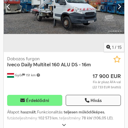
hidraulikus munkaállvány, használt jármű Üzemanyag: dízel
Megengedett össztömeg (GVW): 3500 kg Ülések száma: 2 Váltó:
Kézi váltó Készleten Felszereltség: ABS, szervókormány Dodpoy
Tidxefx Al Neck Jármű leírása: A gép jó munkavégzési állapotban
van, a motor és a hidraulika rendszer nagyon tiszta és jól működik.
Az ár NETTÓ export. Beszélünk: - angolul - németül - magyarul
1
/
15
Dobozos furgon
Iveco
Daily Multitel 160 ALU DS - 16m
17 900 EUR
Győr
151 km
Fix ár plusz ÁFA-val
(22 733 EUR bruttó)
Érdeklődni
Hívás
Állapot:
használt
, Funkcionalitás:
teljesen működőképes
,
futásteljesítmény:
102 573 km
, teljesítmény:
78 kW (106,05 LE)
,
első forgalomba helyezés:
09/2014
, üzemanyagtípus:
dízel
,