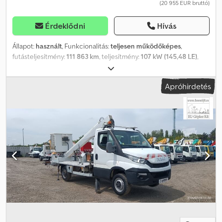
(20 955 EUR bruttó)
Érdeklődni
Hívás
Állapot:
használt
, Funkcionalitás:
teljesen működőképes
,
futásteljesítmény:
111 863 km
, teljesítmény:
107 kW (145,48 LE)
,
első forgalomba helyezés:
10/2012
, üzemanyagtípus:
dízel
,
össztömeg:
3 500 kg
, gumiabroncs állapota:
80 százalék
,
Apróhirdetés
tengelyelrendezés:
4x2
, szín:
piros
, hajtástípus:
mechanikai
, ülések
száma:
2
, Gyártási év:
2012
, üzemórák:
6 038 h
, Felszereltség:
ABS
,
Iveco Daily Multitel 160 ALU DS – 16 m Munka magasság: 16 m
Futásteljesítmény (km): 111863 km Üzemórák: 6038 Gyártási év:
2012/10 Kibocsátási osztály: EURO5 Teljesítmény: 107 kW
Hengerűrtartalom (ccm): 2287 Típus: Hidraulikus munkaplatform,
használt jármű Dcjdpfozq A Ntsx Al Njk Üzemanyag: Dízel
Megengedett össztömeg: 3500 kg Ülések száma: 2 Váltó: Manuális
váltó Raktáron Felszereltség: ABS, szervokormány Jármű leírása: A
gép jó műszaki állapotban van, a motor és a hidraulikus rendszer
nagyon tiszták, és jól működnek. Az ár nettó, exportra vonatkozik.
Beszélünk: - Angolul - Németül - Magyarul