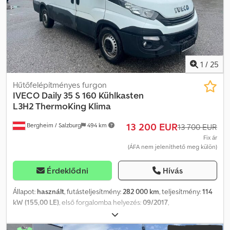
1
/
25
Hűtőfelépítményes furgon
IVECO
Daily 35 S 160 Kühlkasten
L3H2 ThermoKing Klima
13 200 EUR
Bergheim / Salzburg
494 km
13 700 EUR
Fix ár
(ÁFA nem jeleníthető meg külön)
Érdeklődni
Hívás
Állapot:
használt
, futásteljesítmény:
282 000 km
, teljesítmény:
114
kW (155,00 LE)
, első forgalomba helyezés:
09/2017
,
üzemanyagtípus:
dízel
, össztömeg:
3 500 kg
, következő vizsga
(TÜV):
09/2026
, szín:
fehér
, hajtástípus:
automata
, kibocsátási