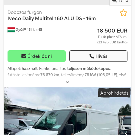
Dobozos furgon
Iveco
Daily Multitel 160 ALU DS - 16m
18 500 EUR
Győr
151 km
Fix ár plusz ÁFA-val
(23 495 EUR bruttó)
Érdeklődni
Hívás
Állapot:
használt
, Funkcionalitás:
teljesen működőképes
,
futásteljesítmény:
76 670 km
, teljesítmény:
78 kW (106,05 LE)
, első
forgalomba helyezés:
01/2014
, üzemanyagtípus:
dízel
, össztömeg:
3 500 kg
, gumiabroncs állapota:
80 százalék
, tengelyelrendezés:
Apróhirdetés
4x2
, szín:
piros
, hajtástípus:
mechanikai
, kibocsátási osztály:
Euro 5
,
ülések száma:
2
, Gyártási év:
2014
, üzemórák:
4 821 h
, Felszereltség:
ABS, szervokormány
, Iveco Daily Multitel 160 ALU DS - 16m Djdpfx
Aljzg Dxus Nock Munkamagasság: 16 m Futott kilométer: 76 670
km Üzemóra: 4 821 Gyártási év: 2014/01 Kibocsátási osztály: EURO5
Teljesítmény: 78 kW Hengerűrtartalom: 2 287 ccm Típus:
Hidraulikus munkaállvány, használt jármű Üzemanyag: Dízel