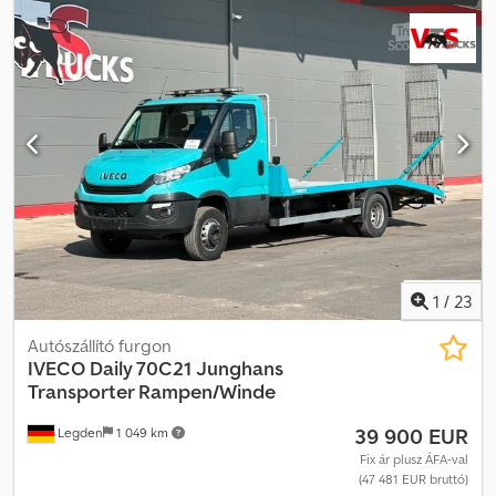
finanszírozási lehetőség elérhető. Dsdpfx Alext N I Us Nock
1
/
23
Autószállító furgon
IVECO
Daily 70C21 Junghans
Transporter Rampen/Winde
39 900 EUR
Legden
1 049 km
Fix ár plusz ÁFA-val
(47 481 EUR bruttó)