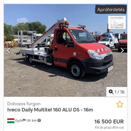
tengelyelrendezés:
4x2
, üzemanyag:
dízel
, szín:
egyéb
, hajtástípus:
Apróhirdetés
mechanikai
, sebességek száma:
6
, kibocsátási osztály:
Euro 6
,
felfüggesztés:
acél
, Gyártási év:
2021
, = További információk = Első
tengely: Gumi méret: 225/65R16C; Kormányzott; Fékek:
Tárcsafékek; Felfüggesztés: Laprugós felfüggesztés Hátsó
tengely: Ikergumi Saját tömeg: 2 447 kg Dcedpfx Aozgm Dtjl Nek
Hasznos teherbírás: 1 053 kg Megengedett össztömeg: 3 500 kg
Sérülések: nincs
1
/
16
Dobozos furgon
Iveco
Daily Multitel 160 ALU DS - 16m
16 500 EUR
Győr
151 km
Fix ár plusz ÁFA-val