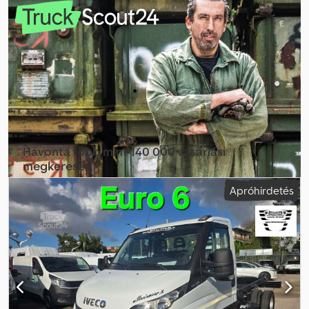
válaszfal, THERMO KING V500 STRADA hűtőegység,
hőmérsékletregisztrálóval. DHOLLANDIA 1500 kg-os emelőhátfal. A
jármű jó állapotú, szervizelt, azonnal munkára fogható. Helyben
finanszírozás vagy lízing lehetősége. Dcjdpfjympu Aox Al Njk
Havonta több mint 140 000 vásárlási
megkeresés
Apróhirdetés
Válassza ki a kereskedői csomagot