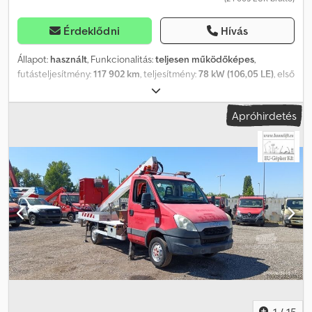
Érdeklődni
Hívás
Állapot:
használt
, Funkcionalitás:
teljesen működőképes
,
futásteljesítmény:
117 902 km
, teljesítmény:
78 kW (106,05 LE)
, első
forgalomba helyezés:
09/2014
, üzemanyagtípus:
dízel
,
tengelyelrendezés:
4x2
, szín:
fehér
, hajtástípus:
mechanikai
,
Apróhirdetés
kibocsátási osztály:
Euro 5
, ülések száma:
2
, Gyártási év:
2014
,
üzemórák:
3 220 h
, üzemi tömeg:
3 500 kg
, Felszereltség:
ABS,
szervokormány
, Iveco Daily Multitel 160 ALU DS - 16m
Munkamagasság: 16 m Futásteljesítmény: 117 902 km Üzemóra: 3
220 Gyártási év: 2014/09 Kibocsátási osztály: EURO5 Teljesítmény:
78 kW Hengerűrtartalom (cm³): 2 287 Típus: Hidraulikus
munkaállvány, használt jármű Üzemanyag: Dízel Megengedett
össztömeg (GVW): 3 500 kg Dcsdox Dbi Sspfx Al Nok Ülőhelyek
száma: 2 Váltó: Kézi sebességváltó Készleten Felszereltség: ABS,
szervókormány Járműleírás: A gép jó munkavégzési állapotban
van, a motor és a hidraulikarendszer nagyon tiszta és jól működik.
Az ár NETTÓ export esetén. Beszélünk: - angolul - németül -
magyarul
1
/
15