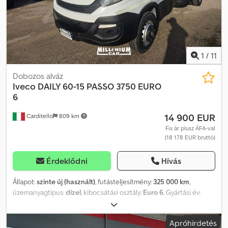
1
/
11
Dobozos alváz
Iveco
DAILY 60-15 PASSO 3750 EURO
6
14 900 EUR
Carditello
809 km
Fix ár plusz ÁFA-val
(18 178 EUR bruttó)
Érdeklődni
Hívás
Állapot:
szinte új (használt)
, futásteljesítmény:
325 000 km
,
üzemanyagtípus:
dízel
, kibocsátási osztály:
Euro 6
, Gyártási év:
2018
, IVECO DAILY 60-15, 2018-as évjárat, EURO 6, C kategóriás
jogosítvány szükséges, 365 000 km, szabad tulajdonjog, alváz 3750
Apróhirdetés
mm tengelytávval, megerősített laprugók, 365 000 km,