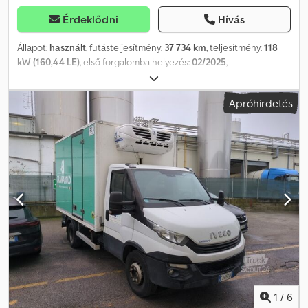
Érdeklődni
Hívás
Állapot:
használt
, futásteljesítmény:
37 734 km
, teljesítmény:
118
kW (160,44 LE)
, első forgalomba helyezés:
02/2025
,
üzemanyagtípus:
dízel
, üzemanyag:
dízel
, szín:
fehér
, hajtástípus:
mechanikai
, kibocsátási osztály:
Euro 6
, ülések száma:
3
, Gyártási
Apróhirdetés
év:
2024
, Felszereltség:
AdBlue
, = További opciók és tartozékok =
Dodpfxszh E D Ie Al Neck - Részecskeszűrő = További információk
= Hengerek száma: 4 Motorteljesítmény: 2.998 cc Bruttó tömeg:
2.466 kg Hasznos teher: 1.034 kg TELJES ÖSSZTÖMEG: 3.500 kg
Motor típusa: FPT in-line Tulajdonosok száma: 1
1
/
6