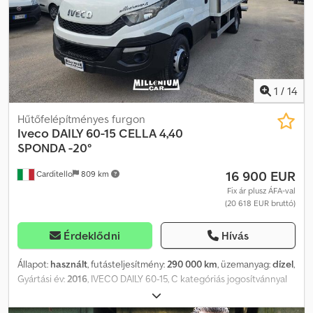
1
/
14
Hűtőfelépítményes furgon
Iveco
DAILY 60-15 CELLA 4,40
SPONDA -20°
16 900 EUR
Carditello
809 km
Fix ár plusz ÁFA-val
(20 618 EUR bruttó)
Érdeklődni
Hívás
Állapot:
használt
, futásteljesítmény:
290 000 km
, üzemanyag:
dízel
,
Gyártási év:
2016
, IVECO DAILY 60-15, C kategóriás jogosítvánnyal
vezethető, 2016-os évjárat, 290 000 km. Hűtődoboz mérete:
4,40x2,30xH2,10 m (belső). Rakodókapacitás: 8 raklap. Mozgatható