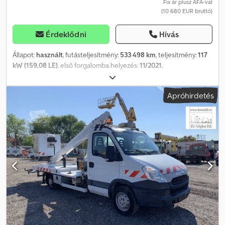
nyíló szárnyas ajtók * Rakterű válaszfal * Fényezett ablakok *
Fix ár plusz ÁFA-val
(10 680 EUR bruttó)
Sebességkorlátozó (160 km/h) * 70 literes üzemanyagtartály *
Szervizjelző * Vonóhorog-előkészítés * Gumiabroncs-javító
készlet Megtekintés és próbaút időpont egyeztetés után
Érdeklődni
Hívás
bármikor lehetséges. Nettó vételár
Állapot:
használt
, futásteljesítmény:
533 498 km
, teljesítmény:
117
kW (159,08 LE)
, első forgalomba helyezés:
11/2021
,
üzemanyagtípus:
dízel
, saját tömeg:
2 541 kg
, maximális teherbírás:
959 kg
, össztömeg:
3 500 kg
, abroncs méret:
225/65R16
,
Apróhirdetés
tengelyelrendezés:
2 tengely
, vezetőfülke:
nappali fülke
,
hajtástípus:
mechanikai
, kibocsátási osztály:
Euro 6
, ülések száma:
3
, Felszereltség:
ABS, fedélzeti számítógép, ködlámpák,
központi zár, légkondicionálás, légzsák, tempomat, tolóajtó
, |
Iveco Daily 35-160 | Euro 6 | Klíma, elektromos ablakemelő |
Kihangosító | Jobb oldali tolóajtó, multifunkciós kormány, központi
zár, 3 ülés | Vezetőoldali légzsák, nappali menetfény | Hátul
csuklóajtók, összecsukható BÄR emelőplatform, 255-600 kg
teherbírás | Választófal | Tengelytáv 4100 mm | Gumiabroncs
225/65/R16 | A változtatás jogát fenntartjuk. Dcsdpfx Ajzhwipol Njk