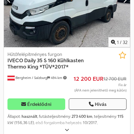
Megengedett össztömeg (GVW): 3 500 kg Ülések száma: 2 Váltó:
Kézi váltó Készleten Felszereltség: ABS, szervókormány Jármű
leírása: A gép jó műszaki állapotban van, a motor és a hidraulikus
rendszer nagyon tiszta, kiválóan működik. Az ár NETTÓ export.
Beszélünk: - Angolul - Németül - Magyarul
1
/
32
Hűtőfelépítményes furgon
IVECO
Daily 35 S 160 Kühlkasten
Thermo King *TÜV*2017*
12 200 EUR
Bergheim / Salzburg
494 km
12 700 EUR
Fix ár
(ÁFA nem jeleníthető meg külön)
Érdeklődni
Hívás
Állapot:
használt
, futásteljesítmény:
273 400 km
, teljesítmény:
115
kW (156,36 LE)
, első forgalomba helyezés:
10/2017
,
üzemanyagtípus:
dízel
, össztömeg:
3 500 kg
, szín:
fehér
,