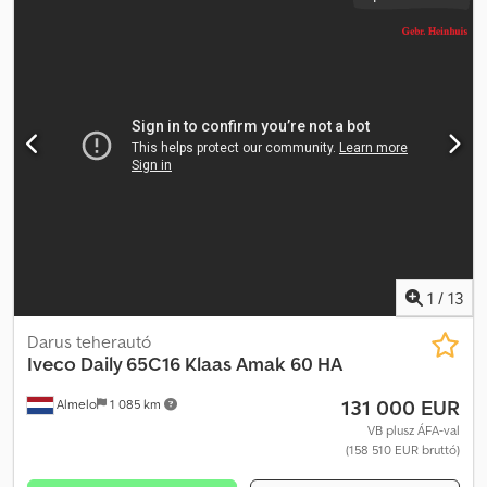
1
/
13
Darus teherautó
Iveco
Daily 65C16 Klaas Amak 60 HA
131 000 EUR
Almelo
1 085 km
VB plusz ÁFA-val
(158 510 EUR bruttó)