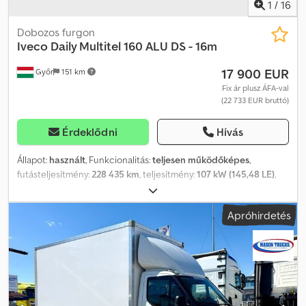
1
/
16
Dobozos furgon
Iveco
Daily Multitel 160 ALU DS - 16m
17 900 EUR
Győr
151 km
Fix ár plusz ÁFA-val
(22 733 EUR bruttó)
Érdeklődni
Hívás
Állapot:
használt
, Funkcionalitás:
teljesen működőképes
,
futásteljesítmény:
228 435 km
, teljesítmény:
107 kW (145,48 LE)
,
első forgalomba helyezés:
02/2016
, üzemanyagtípus:
dízel
,
össztömeg:
3 500 kg
, gumiabroncs állapota:
80 százalék
,
Apróhirdetés
tengelyelrendezés:
4x2
, szín:
fehér
, hajtástípus:
mechanikai
,
kibocsátási osztály:
Euro 5
, ülések száma:
3
, Gyártási év:
2016
,
üzemórák:
1 795 h
, Felszereltség:
ABS, szervokormány
, Iveco Daily
Multitel 160 ALU DS – 16 méter Munka magasság: 16 m
Futásteljesítmény: 228435 km Üzemórák: 1795 Gyártási év: 2016/02
Kibocsátási osztály: EURO5 Teljesítmény: 107 kW
Hengerűrtartalom (ccm-ben): 2287 Típus: Hidraulikus