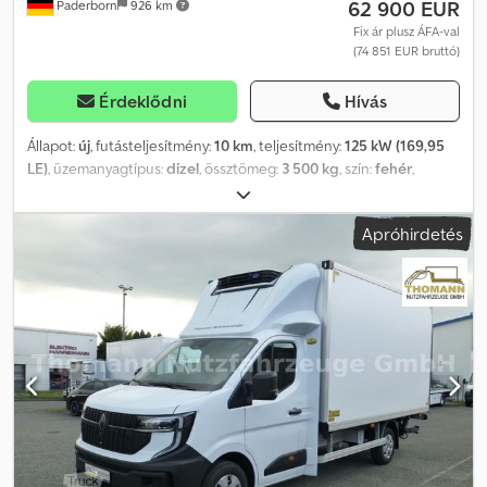
62 900 EUR
Paderborn
926 km
Fix ár plusz ÁFA-val
(74 851 EUR bruttó)
Érdeklődni
Hívás
Állapot:
új
, futásteljesítmény:
10 km
, teljesítmény:
125 kW (169,95
LE)
, üzemanyagtípus:
dízel
, össztömeg:
3 500 kg
, szín:
fehér
,
hajtástípus:
mechanikai
, ülések száma:
3
, rakodótér térfogata:
21
m³
, raktér hossza:
4 100 mm
, rakodótér szélesség:
2 200 mm
,
Apróhirdetés
raktérmagasság:
2 100 mm
, Felszereltség:
ABS, elektronikus
stabilitásprogram (ESP), emelőhátfal, koromszűrő, központi zár,
légkondicionálás
, * Jármű: * Renault Master Új Modell 2025! *
Prémium felépítmény * Dízel részecskeszűrő * Klímaberendezés *
DAB rádió Bluetooth-tal * OpenR Link 10'' multimédiás rendszer *
Navigációs rendszer (Google Maps), elérhető: * Apple Car Play *
Android Auto * QI indukciós töltőpad * RCall * Tolatóradar hátul *
Vezetőfáradtság-figyelmeztető rendszer * Közlekedési tábla
felismerő rendszer * Oldalszél-asszisztens * Fűthető szélvédő *
Fényszenzor * Esőérzékelő * Sávtartó asszisztens * Vészfékezés-
asszisztens * ABS, ESP * 80 literes üzemanyagtartály * Extra