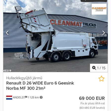
1
/
15
Hulladékgyűjtő jármű
Renault
D 26 WIDE Euro 6 Geesink
Norba MF 300 21m³
69 000 EUR
ANDELST
1 125 km
Fix ár plusz ÁFA-val
(83 490 EUR bruttó)