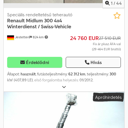
1
/
44
Speciális rendeltetésű teherautó
Renault
Midlum 300 4x4
Winterdienst / Swiss-Vehicle
24 760 EUR
Jestetten
824 km
27 510 EUR
Fix ár plusz ÁFA-val
(29 464 EUR bruttó)
Érdeklődni
Hívás
Állapot:
használt
, futásteljesítmény:
62 312 km
, teljesítmény:
300
kW (407,89 LE)
, első forgalomba helyezés:
01/2012
,
üzemanyagtípus:
dízel
, saját tömeg:
9 580 kg
, maximális
teherbírás:
6 420 kg
, abroncs méret:
295 / 80 R 22.5 / 8mm
,
Apróhirdetés
tengelyelrendezés:
4x4
, következő vizsga (TÜV):
09/2024
,
vezetőfülke:
nappali fülke
, hajtástípus:
mechanikai
, kibocsátási
osztály:
Euro 5
, felfüggesztés:
acél
, ülések száma:
2
, teljes
szélesség:
25 500 mm
, első gumi méret:
295 / 80 R 22.5 / 8mm
,
üzemi tömeg:
16 000 kg
, Felszereltség:
légkondicionálás
,