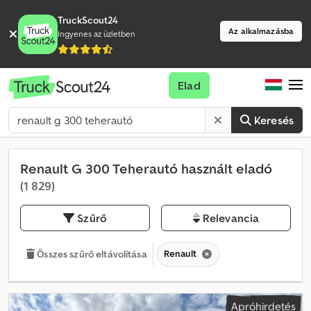
TruckScout24
Az alkalmazásba
Ingyenes az üzletben
Elad
Keresés
Renault G 300 Teherautó használt eladó
(1 829)
Szűrő
Relevancia
Renault
Összes szűrő eltávolítása
Apróhirdetés