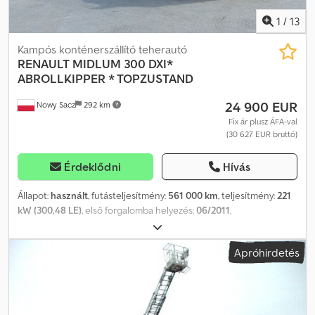
állapot: nagyon jó
1
/
13
Kampós konténerszállító teherautó
RENAULT
MIDLUM 300 DXI*
ABROLLKIPPER * TOPZUSTAND
24 900 EUR
Nowy Sacz
292 km
Fix ár plusz ÁFA-val
(30 627 EUR bruttó)
Érdeklődni
Hívás
Állapot:
használt
, futásteljesítmény:
561 000 km
, teljesítmény:
221
kW (300,48 LE)
, első forgalomba helyezés:
06/2011
,
üzemanyagtípus:
dízel
, össztömeg:
18 000 kg
, tengelyelrendezés:
2 tengely
, fékek:
retarder
, szín:
fehér
, hajtástípus:
automata
,
Apróhirdetés
Gyártási év:
2011
, Felszereltség:
ABS, daru, elektronikus
stabilitásprogram (ESP), légkondicionálás, állófűtés
, RENAULT
MIDLUM 300 DXI Kampós felépítmény / 4x2 Credswn Scyopfx
Akqef Balesetmentes Jó állapotban! • Gyártási év: 2011 •
Futásteljesítmény: 561 000 km Felszereltség: • ABS • ASR • Központi