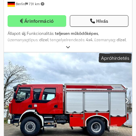
Berlin
731 km
kötelező érvényű, és kizárólag a jármű általános leírására szolgál. A
hibák, elírások és az időközbeni eladás jogát fenntartjuk. A jármű
végleges állapotára kizárólag a helyszíni adásvételi szerződésben
Árinformáció
Hívás
vagy írásos nyilatkozatban vállalunk garanciát. Az 50 000 km-nél
nagyobb futásteljesítményű vagy 3 évnél idősebb járműveket
Állapot:
új
, Funkcionalitás:
teljesen működőképes
,
elsősorban üzleti ügyfeleink számára értékesítjük.
üzemanyagtípus:
dízel
, tengelyelrendezés:
4x4
, üzemanyag:
dízel
,
Gyártási év:
2025
, TLF 3000 összkerékhajtással, terepes Renault
D14 4x4 alvázon Alváz • Renault D14 4x4 EURO 6, 285 LE (210 kW) •
Apróhirdetés
Kézi váltó • Azonos nyomtávú, terepmintás, szimpla abroncsok a
maximális tapadásért nehéz terepen • Elülső csörlő igény szerint
Fülke • Gyári személyzeti fülke (1:5) RAL 3000 (tűzpiros) •
Légkondicionáló és állófűtés • Alapfelszereltségben 4 PA-tartó a
személyzeti térben • Igény szerint kihajtható biztonsági vészkijárat
a személyzeti térből Felépítmény • Prémium minőségű, keretes
felépítmény rozsdamentes és korrozióálló anyagból • Oldalanként
3 tágas és rugalmas szerszámtér • Oldalra nyíló falak a maximális
tárolóhelyért • Kihajtható fellépők minden oldalirányú
szerszámtérhez • Egyedileg kialakított rozsdamentes
szerszámtartók • Járható, csúszásmentes tető
Járműszivattyú/Tartály • Karbantartásmentes, kombinált
normál-/nagy nyomású TITAN S20HP FPN 2000-10 szivattyú •