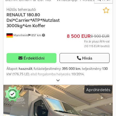
Hűtős teherautó
RENAULT
180.80
Dxi*Carrier*ATP*Nutzlast
3000kg*4m Koffer
8 500 EUR
Mannheim
857 km
8 900 EUR
Fix ár plusz ÁFA-val
(10 115 EUR bruttó)
Érdeklődni
Hívás
Állapot:
használt
, futásteljesítmény:
395 000 km
, teljesítmény:
130
kW (176,75 LE)
, első forgalomba helyezés:
10/2014
,
üzemanyagtípus:
dízel
, össztömeg:
7 500 kg
, szín:
fehér
,
hajtástípus:
mechanikai
, kibocsátási osztály:
Euro 6
, ülések száma:
Apróhirdetés
3
, raktér hossza:
4 100 mm
, rakodótér szélesség:
2 250 mm
,
raktérmagasság:
2 250 mm
, Felszereltség:
ABS, elektronikus
stabilitásprogram (ESP), légkondicionálás
, * Járműszám: P19195
D WhatsApp: Mesterséges intelligencia által támogatott,
továbbítás az illetékes kapcsolattartóhoz az Ön nyelvén) * ATP 10-