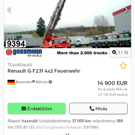
1
/
15
Tűzoltóautó
Renault
G F231 4x2 Feuerwehr
14 900 EUR
Bovenden
850 km
Fix ár plusz ÁFA-val
(17 731 EUR bruttó)
Érdeklődni
Hívás
Állapot:
használt
, futásteljesítmény:
37 000 km
, teljesítmény:
188
kW (255,61 LE)
, első forgalomba helyezés:
03/1984
,
üzemanyagtípus:
dízel
, össztömeg:
14 500 kg
, tengelyelrendezés: