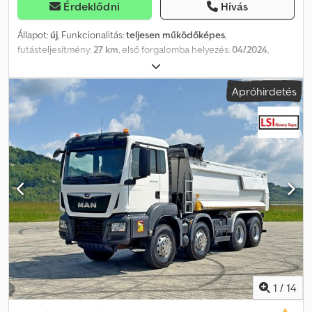
Érdeklődni
Hívás
Állapot:
új
, Funkcionalitás:
teljesen működőképes
,
futásteljesítmény:
27 km
, első forgalomba helyezés:
04/2024
,
üzemanyagtípus:
dízel
, üzemanyag:
dízel
, szín:
sárga
, hajtástípus:
automata
, ülések száma:
2
, teljes hossz:
5 986 mm
, teljes
Apróhirdetés
szélesség:
2 040 mm
, teljes magasság:
2 590 mm
, Gyártási év:
2024
, Felszereltség:
ABS, differenciálzár, elektromos
ablakemelő, elektronikus stabilitásprogram (ESP), központi zár,
légkondicionálás, tempomat, tolóajtó
, A járműnek kétoldali,
dupla ajtói vannak. A jármű folyamatosan a garázsban van tárolva.
Dcedpfx Aozti Nfedkjk Három ilyen jármű van raktáron.
1
/
14