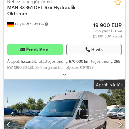
Nehéz tehergépjármű
MAN
33.361 DFT 6x4 Hydraulik
Oldtimer
19 900 EUR
Legden
1 049 km
Fix ár plusz ÁFA-val
(23 681 EUR bruttó)
Érdeklődni
Hívás
Állapot:
használt
, futásteljesítmény:
670 000 km
, teljesítmény:
265
kW (360,30 LE)
, első forgalomba helyezés:
01/1987
,
üzemanyagtípus:
dízel
, össztömeg:
24 000 kg
, tengelyelrendezés:
3 tengely
, szín:
zöld
, hajtástípus:
mechanikai
, Gyártási év:
1987
,
Apróhirdetés
Veterán jármű ----* Első tengely gumiabroncsmérete: 12R20 *
Hátsó tengely gumiabroncsmérete: 12R20 * Üzemanyagtartály:
380 l Dcodpfx Aewuy U Redksk * Saját tömeg: 9275 kg *
Megengedett vontatható tömeg: 34 650 kg * Teljes hossz: 6920
mm ----Járműszám 7082-----A változtatás és a köztes értékesítés
jogát fenntartjuk-----Reklámokat és egyéb feliratokat digitálisan
eltávolítottuk.----Szívesen állunk rendelkezésére minden, a
járművásárláshoz kapcsolódó ügyintézésben, tanáccsal és