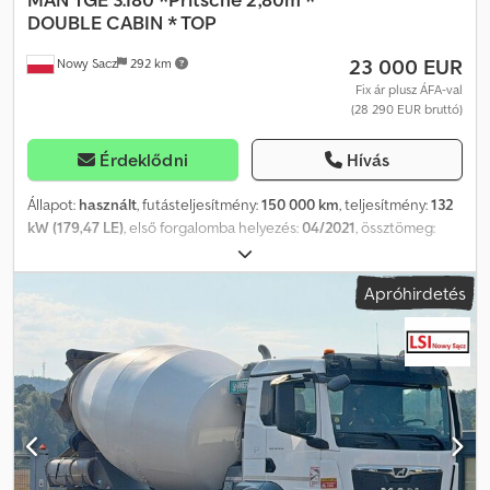
DOUBLE CABIN * TOP
23 000 EUR
Nowy Sacz
292 km
Fix ár plusz ÁFA-val
(28 290 EUR bruttó)
Érdeklődni
Hívás
Állapot:
használt
, futásteljesítmény:
150 000 km
, teljesítmény:
132
kW (179,47 LE)
, első forgalomba helyezés:
04/2021
, össztömeg:
3 500 kg
, szín:
fehér
, hajtástípus:
mechanikai
, raktér hossza:
2 800
mm
, rakodótér szélesség:
2 000 mm
, raktérmagasság:
400 mm
,
Apróhirdetés
Gyártási év:
2021
, Felszereltség:
ABS
, MAN TGE 3.180 / 4x2 Platós,
2,80 m Importált / sérülésmentes GYÁRTÁSI ÉV: 2021
FUTÁSTELJESÍTMÉNY: 150 000 km FELSZERELTSÉG • ABS •
Elektromos ablakok • Elektromos tükrök • Szervokormány •
Klímaberendezés • Motorfék • Tachográf PLATÓ MÉRET: 280 x 200
x 40 cm (H x Sz x M) ÖSSZTÖMEG: 900 kg TEHERBÍRÁS: 3 500 kg
ABRONCS MÉRET: 205/75R22,5 TENGELYTÁV: 450 cm
FELFÜGGESZTÉS: Laprugó TEL: KUBA – LENGYEL, ANGOL, NÉMET,
OLASZ SEBASTIAN – LENGYEL, NÉMET, OLASZ, ???? LASZLO –