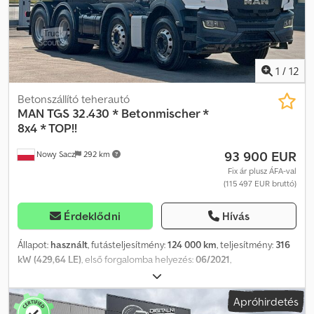
MAGYAR COSTEL – ROMÁN (Gondoskodunk minden export-
ügyintézésről, beleértve a rendszámot) RADEK – ????
Dcedpfjynqhtox Adkok : 0362
1
/
12
Betonszállító teherautó
MAN
TGS 32.430 * Betonmischer *
8x4 * TOP!!
93 900 EUR
Nowy Sacz
292 km
Fix ár plusz ÁFA-val
(115 497 EUR bruttó)
Érdeklődni
Hívás
Állapot:
használt
, futásteljesítmény:
124 000 km
, teljesítmény:
316
kW (429,64 LE)
, első forgalomba helyezés:
06/2021
,
üzemanyagtípus:
dízel
, össztömeg:
32 000 kg
, tengelyelrendezés:
3 tengely
, szín:
fehér
, hajtástípus:
automata
, Gyártási év:
2021
,
Apróhirdetés
Felszereltség:
ABS, légkondicionálás
, MAN TGS 32.430 / 8x4