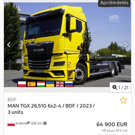
Apróhirdetés
Gyártási év:
2019
, Felszereltség:
ABS, daru
, MAN TGS 35.460
BILLENŐS TEHERAUTÓ / 8x4 Importált / BALESETMENTES JÓ
ÁLLAPOTBAN! GYÁRTÁSI ÉV: 2019 Dcjdpfx Adjyxi Tdokjk
FUTÁSTELJESÍTMÉNY: 336 000 km FELSZERELTSÉG: - ABS -
Központi zár - Elektromos ablakok - Szervokormány - Indításgátló -
Tachográf TEHERBÍRÁS: 20 000 kg ÖSSZTÖMEG: 32 000 kg
TENGELYTÁV: 190/260/140 cm ABRONCSMÉRET: 315/80R22,5
FÜGGEESZTÉS: LAPLEMEZES TEL.: KUBA – LENGYEL, ANGOL,
NÉMET, OLASZ SEBASTIAN – LENGYEL, NÉMET, OLASZ, ????
LASZLO – MAGYAR COSTEL – ROMÁN (Minden export ügyintézést
elintézünk, rendszámmal együtt) RADEK – ???? Ref. szám: 3992
1
/
21
BDF
MAN
TGX 26.510 6x2-4 / BDF / 2023 /
3 units
64 900 EUR
Kraków
328 km
VB plusz ÁFA-val