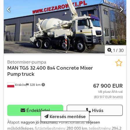
1
/
30
Betonmixer-pumpa
MAN
TGS 32.400 8x4 Concrete Mixer
Pump truck
67 900 EUR
Kraków
328 km
VB plusz ÁFA-val
(83 517 EUR bruttó)
Érdeklődni
Hívás
Keresés mentése
Állapot:
nagyon jó (használt)
, Funkcionalitás:
teljesen
működőképes
, futásteljesítmény:
280 000 km
, teljesítmény:
294,2