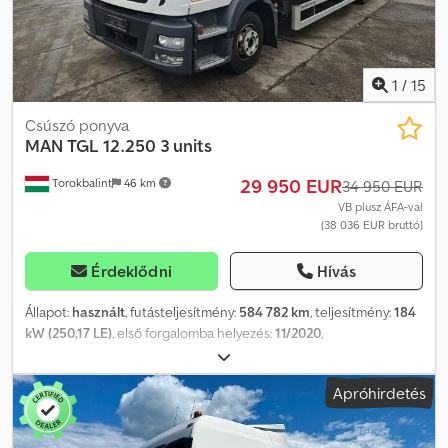
1
/
15
Csúszó ponyva
MAN
TGL 12.250 3 units
29 950 EUR
Torokbalint
46 km
34 950 EUR
VB plusz ÁFA-val
(38 036 EUR bruttó)
Érdeklődni
Hívás
Állapot:
használt
, futásteljesítmény:
584 782 km
, teljesítmény:
184
kW (250,17 LE)
, első forgalomba helyezés:
11/2020
,
üzemanyagtípus:
dízel
, tengelyelrendezés:
4x2
, üzemanyag:
dízel
,
szín:
fehér
, vezetőfülke:
alvófülke
, hajtástípus:
automata
,
Apróhirdetés
kibocsátási osztály:
Euro 6
, Gyártási év:
2020
, Felszereltség:
ABS,
AdBlue, EBS (Elektronikus fékrendszer), elektronikus
stabilitásprogram (ESP), fedélzeti számítógép, koromszűrő,