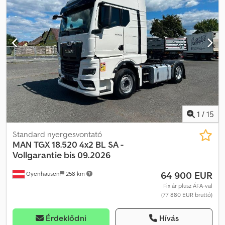
központi zár, légkondicionálás, tempomat
, = További opciók és
felszereltség = - Légrugózás - Részecskeszűrő - Alvófülke -
Szerszámosláda = Megjegyzések = Djdpfx Aeyizumedksck 3 darab
készleten: MAN TGL 12.250 2020 11/2020 Teherautó fehér
WMAN14ZZ7MY418917 584.782 km MAN TGL 12.250 2020 11/2020
Teherautó fehér WMAN14ZZ6MY418987 599.208 km MAN TGL
12.250 2020 11/2020 Teherautó fehér WMAN14ZZ3MY418901
638.067 km = További információk = Első tengely: kormányozható
Motor lökettérfogat: 6.871 cm³ Üres tömeg: 6.400 kg Hasznos
teher: 5.590 kg Megengedett össztömeg: 11.990 kg Műszaki vizsga
érvényes: 11/2026-ig
1
/
15
Standard nyergesvontató
MAN
TGX 18.520 4x2 BL SA -
Vollgarantie bis 09.2026
64 900 EUR
Oyenhausen
258 km
Fix ár plusz ÁFA-val
(77 880 EUR bruttó)
Érdeklődni
Hívás