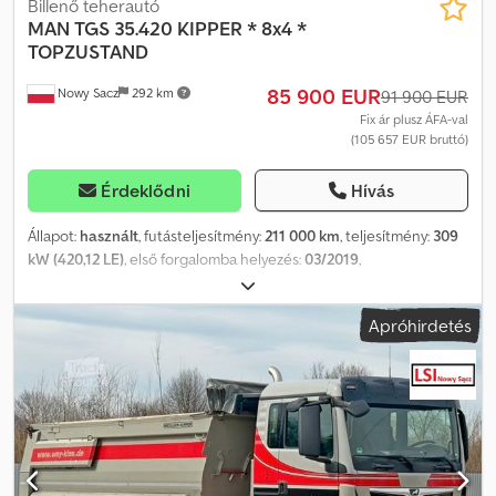
Billenő teherautó
MAN
TGS 35.420 KIPPER * 8x4 *
TOPZUSTAND
85 900 EUR
Nowy Sacz
292 km
91 900 EUR
Fix ár plusz ÁFA-val
(105 657 EUR bruttó)
Érdeklődni
Hívás
Állapot:
használt
, futásteljesítmény:
211 000 km
, teljesítmény:
309
kW (420,12 LE)
, első forgalomba helyezés:
03/2019
,
üzemanyagtípus:
dízel
, össztömeg:
34 000 kg
, tengelyelrendezés:
3 tengely
, fékek:
retarder
, szín:
fehér
, hajtástípus:
automata
,
Apróhirdetés
Gyártási év:
2019
, Felszereltség:
ABS, légkondicionálás
, MAN TGS
35.420 Billenőplatós / 8x4 Dcodpjwtwkmjfx Adkek Importált /
Balesetmentes JÓ ÁLLAPOTBAN! MINDEN GUMI ÚJ! ? GYÁRTÁSI
ÉV: 2019 ? FUTÁSTELJESÍTMÉNY: 211 000 km FELSZERELTSÉG: ?
ABS ? ASR ? SZERVOKORMÁNY ? ELEKTROMOS ABLAKOK ?
ELEKTROMOS TÜKRÖK ? MOTORFÉK ? TACHOGRÁF TEHERBÍRÁS:
20 000 kg ÖSSZTÖMEG: 34 000 kg TENGELYTÁV: 185/250/135 cm
ABRONCSMÉRET: 13R22,5 FELFÜGGESZTÉS: LAPRUGÓS TELEFON: