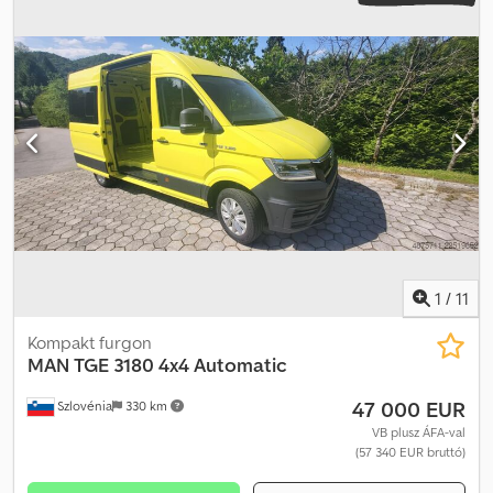
6x6
, tengelytáv:
390 mm
, következő vizsga (TÜV):
09/2026
,
üzemanyag:
dízel
, szín:
fehér
, vezetőfülke:
nappali fülke
,
hajtástípus:
automata
, kibocsátási osztály:
Euro 6
, felfüggesztés:
acél-levegő
, ülések száma:
2
, teljes hossz:
9 800 mm
, teljes
szélesség:
2 500 mm
, teljes magasság:
4 000 mm
, raktér hossza:
6 400 mm
, rakodótér szélesség:
2 550 mm
, Gyártási év:
2018
,
Felszereltség:
ABS, EBS (Elektronikus fékrendszer), daru,
elektronikus stabilitásprogram (ESP), kipörgésgátló,
légkondicionálás, retarder, szervokormány, teherautó
regisztráció, tempomat
, KIVÁLÓ ÁLLAPOTÚ!!! AZONNAL
ELÉRHETŐ!!! Dsdpfx Adoztck Aekock MAN TGS 33.500 6x6 E6
típusú teherautó, ÚJ motor, 2023-ban, 370 000 km-nél cserélve.
Rakfelület: 6,40 m Rakodó daru: Palfinger/Epsilon M12Z
1
/
11
Kompakt furgon
MAN
TGE 3180 4x4 Automatic
47 000 EUR
Szlovénia
330 km
VB plusz ÁFA-val
(57 340 EUR bruttó)