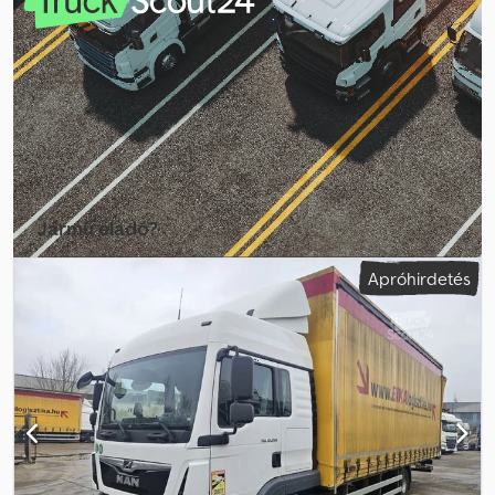
raktérmagasság:
1 960 mm
, Gyártási év:
2023
, Felszereltség:
ABS,
elektronikus stabilitásprogram (ESP), központi zár,
légkondicionálás
, Főbb felszereltség: Bluetooth, multimédia
rendszer, multifunkciós kormánykerék, elektromos tükrök és
ablakok stb. Hívjon minket WhatsApp/Viber-en is) E-mail: Dcedpozr
S Rpsfx Adkjk
Jármű eladó?
Létrehozás hirdetés
Apróhirdetés