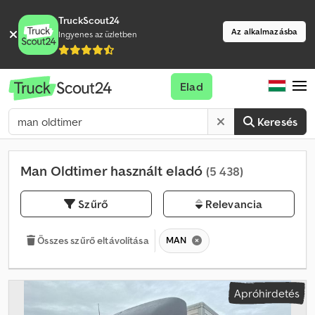
TruckScout24
Az alkalmazásba
Ingyenes az üzletben
Elad
Keresés
Man Oldtimer használt eladó
(5 438)
Szűrő
Relevancia
MAN
Összes szűrő eltávolítása
Apróhirdetés