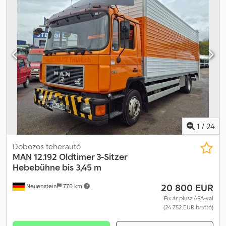
1
/
24
Dobozos teherautó
MAN
12.192 Oldtimer 3-Sitzer
Hebebühne bis 3,45 m
20 800 EUR
Neuenstein
770 km
Fix ár plusz ÁFA-val
(24 752 EUR bruttó)