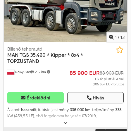
KUBA – POLSKI, ENGLISH, DEUTSCH, ITALIANO SEBASTIAN –
POLSKI, DEUTSCH, ITALIANO, ???? LASZLO – MAGYAR COSTEL –
ROMÂN? (Románul minden exporttal kapcsolatos ügyintézést
vállalunk, beleértve a rendszámokat is) RADEK – ???? Ref. szám:
13064
1
/
13
Billenő teherautó
MAN
TGS 35.460 * Kipper * 8x4 *
TOPZUSTAND
85 900 EUR
Nowy Sacz
292 km
88 900 EUR
Fix ár plusz ÁFA-val
(105 657 EUR bruttó)
Érdeklődni
Hívás
Állapot:
használt
, futásteljesítmény:
336 000 km
, teljesítmény:
338
kW (459,55 LE)
, első forgalomba helyezés:
07/2019
,
üzemanyagtípus:
dízel
, össztömeg:
32 000 kg
, tengelyelrendezés:
3 tengely
, fékek:
retarder
, szín:
szürke
, hajtástípus:
automata
,