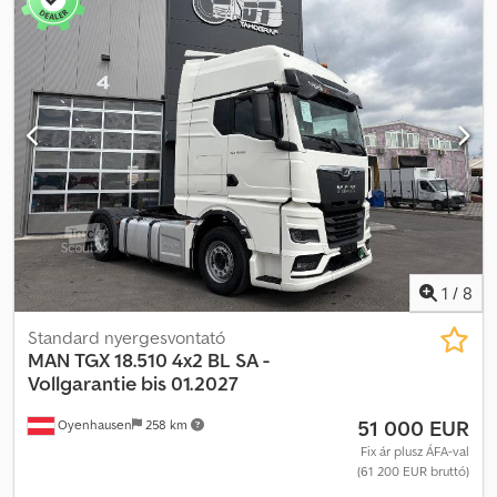
BETONKEVERŐ BALESETMENTES JÓ ÁLLAPOTÚ! ÉV: 2021
FUTÁSTELJESÍTMÉNY: 124 000 km FELSZERELTSÉG: ABS
ELEKTROMOS ABLAKOK ELEKTROMOS TÜKRÖK
SZERVOKORMÁNY TAHOMÉTER MOTORFÉK TELJES TÖMEG: 32
000 kg GUMI MÉRET: 13R22,5 TENGELYTÁV: 180/255/140 cm
Dcsdpszr Tfzefx Adkjk RUGÓS FELFÜGGESZTÉS MINDkÉT
TENGELYEN TEL: KUBA – lengyel, angol, német, olasz SEBASTIAN –
lengyel, német, olasz, … LASZLO – magyar COSTEL – román (a
román nyelven az exporttal kapcsolatos összes ügyintézést
elvégezzük, beleértve a szükséges dokumentumokat) RADEK – …
Hivatkozási szám: 6574
1
/
8
Standard nyergesvontató
MAN
TGX 18.510 4x2 BL SA -
Vollgarantie bis 01.2027
51 000 EUR
Oyenhausen
258 km
Fix ár plusz ÁFA-val
(61 200 EUR bruttó)