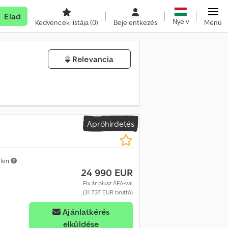
Elad
Nyelv
Kedvencek listája
(0)
Bejelentkezés
Menü
Relevancia
Apróhirdetés
 km
24 990 EUR
Fix ár plusz ÁFA-val
(31 737 EUR bruttó)
Ajánlatkérés
elküldése