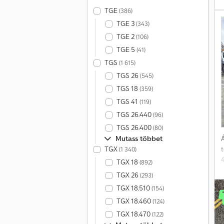
TGE
(386)
R
TGE 3
(343)
m
TGE 2
(106)
k
TGE 5
(41)
|
TGS
(1 615)
TGS 26
(545)
TGS 18
(359)
TGS 41
(119)
TGS 26.440
(96)
TGS 26.400
(80)
Á
Mutass többet
TGX
(1 340)
TGX 18
(892)
TGX 26
(293)
á
TGX 18.510
(154)
1
TGX 18.460
(124)
TGX 18.470
(122)
c