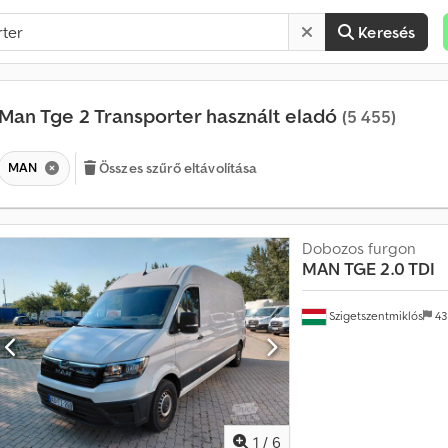
Keresés
Man Tge 2 Transporter használt eladó
(5 455)
MAN
Összes szűrő eltávolítása
Dobozos furgon
H
MAN
TGE 2.0 TDI
a
v
Szigetszentmiklós
43
o
n
t
a
t
ö
1
/
6