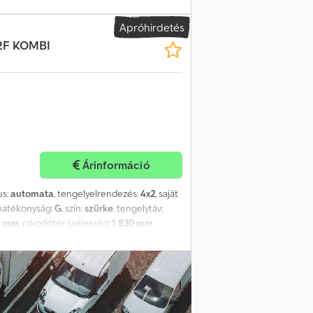
ítógép, központi zár, légkondicionálás,
, | MAN dobozos furgon 3.160 | L2H3 |
Apróhirdetés
os ablakemelő | Kényelmes ülés | 6 fokozatú
X2F KOMBI
iai jármű | Fékezett utánfutó-vonóerő: 3500
| Távolság a hátsó kerékházak között: 102 cm
ncaopfx Acdorf
Árinformáció
us:
automata
, tengelyelrendezés:
4x2
, saját
ahatékonyság:
G
, szín:
szürke
, tengelytáv:
8 mm
, rakodótér szélesség:
1 830 mm
,
zámítógép, légkondicionálás, tempomat,
3500 kg, rakteret (H x SZ x M): 4,118 mm x
asz, elektronikus stabilitásvezérlő (ESP),
dő fűtés időzítővel, LED fényszórók,
multifunkciós kijelző: MFA+, USB-
átul, tolatókamera, esőszenzor,