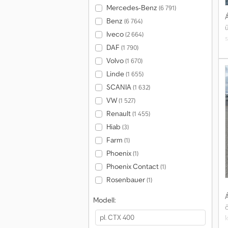
Mercedes-Benz
(6 791)
Á
Benz
(6 764)
Iveco
(2 664)
DAF
(1 790)
Volvo
(1 670)
Linde
(1 655)
SCANIA
(1 632)
VW
(1 527)
Renault
(1 455)
Hiab
(3)
Farm
(1)
Phoenix
(1)
Phoenix Contact
(1)
Rosenbauer
(1)
Á
Modell:
k