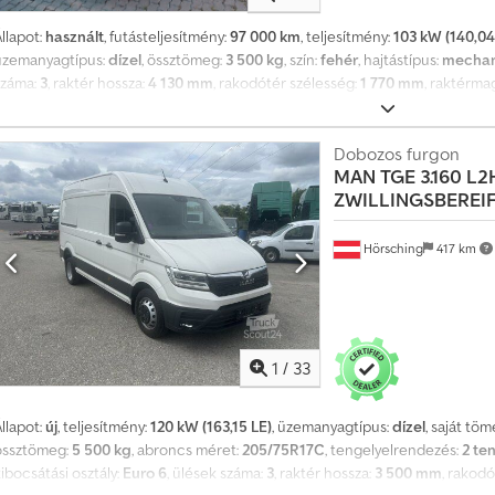
b
b
llapot:
használt
, futásteljesítmény:
97 000 km
, teljesítmény:
103 kW (140,04
m
üzemanyagtípus:
dízel
, össztömeg:
3 500 kg
, szín:
fehér
, hajtástípus:
mechan
i
száma:
3
, raktér hossza:
4 130 mm
, rakodótér szélesség:
1 770 mm
, raktérma
n
Felszereltség:
ABS, elektronikus stabilitásprogram (ESP), központi zár, lé
t
Bluetooth, multimédia rendszer, multifunkciós kormánykerék, elektromos tü
1
WhatsApp/Viber-en is) E-mail: Crjdszr S Rpspfx Acdsf
Dobozos furgon
4
MAN
TGE 3.160 L2
0
ZWILLINGSBEREI
0
Hörsching
417 km
0
0
v
á
s
1
/
33
á
r
l
llapot:
új
, teljesítmény:
120 kW (163,15 LE)
, üzemanyagtípus:
dízel
, saját tö
á
össztömeg:
5 500 kg
, abroncs méret:
205/75R17C
, tengelyelrendezés:
2 te
s
ibocsátási osztály:
Euro 6
, ülések száma:
3
, raktér hossza:
3 500 mm
, rakod
i