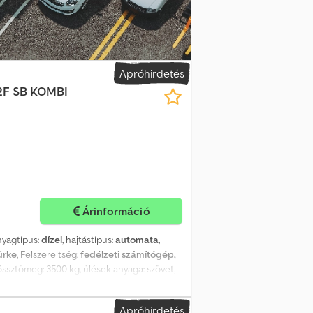
ktromosan állíthatóak és fűthetőek,
ínezett üvegek, ikerkerekek, fény- és
let, tolóajtó jobbra, indulási asszisztens
Assist, kanyarodó fényszóró, gumi
 sebességkorlátozó, közlekedési táblák
Apróhirdetés
B oszlopon, ergoActive vezetőülés elöl bal
X2F SB KOMBI
herautó ablakcsomag, elválasztófal
 vásárlás esetén az ár a NoVA összegével
tartjuk. Német rövid lejáratú regisztráció:
Árinformáció
nyagtípus:
dízel
, hajtástípus:
automata
,
ürke
, Felszereltség:
fedélzeti számítógép,
össztömeg: 3500 kg, ülések anyaga: szövet,
imatronic, adaptív tempomat, hangvezérlési
mosó, automatikus fényszórókapcsoló,
Apróhirdetés