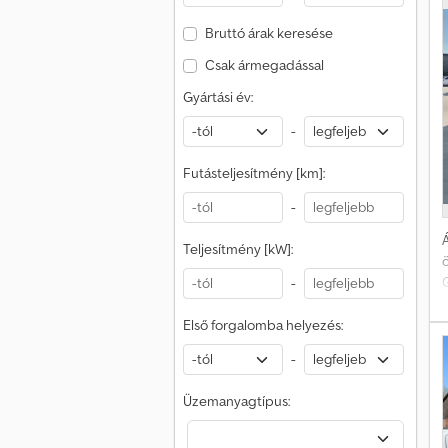
Bruttó árak keresése
Csak ármegadással
Gyártási év:
-
Futásteljesítmény [km]:
-
Á
Teljesítmény [kW]:
G
-
1
Első forgalomba helyezés:
-
Üzemanyagtípus: