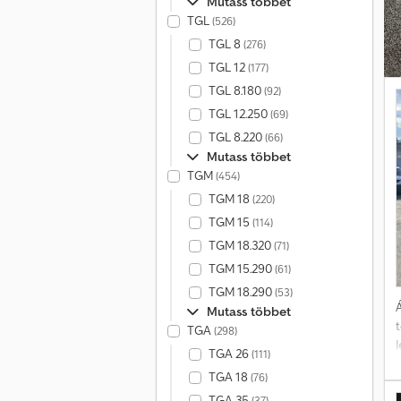
Mutass többet
TGL
(526)
g
TGL 8
(276)
l
TGL 12
(177)
e
TGL 8.180
(92)
f
TGL 12.250
(69)
o
TGL 8.220
(66)
Mutass többet
e
TGM
(454)
TGM 18
(220)
TGM 15
(114)
TGM 18.320
(71)
TGM 15.290
(61)
TGM 18.290
(53)
Á
Mutass többet
TGA
(298)
TGA 26
(111)
6
TGA 18
(76)
TGA 35
(37)