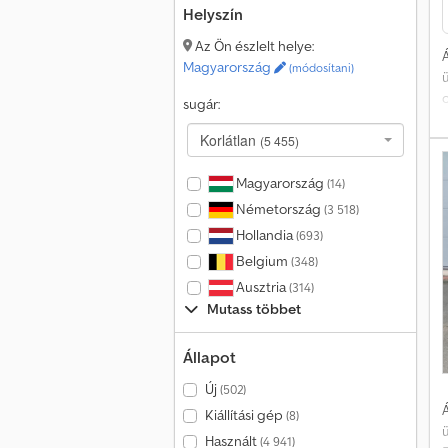
n
Helyszín
h
Az Ön észlelt helye:
Á
Magyarország
(módosítani)
e
o
sugár:
Korlátlan
(5 455)
n
Magyarország
(14)
a
Németország
(3 518)
e
Hollandia
(693)
Belgium
(348)
Ausztria
(314)
Mutass többet
Állapot
Új
(502)
Á
Kiállítási gép
(8)
Használt
(4 941)