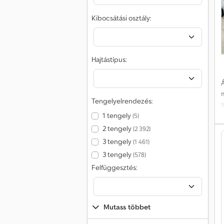
Kibocsátási osztály:
Hajtástípus:
Á
Tengelyelrendezés:
s
1 tengely
(5)
2 tengely
(2 392)
3 tengely
(1 461)
3 tengely
(578)
*
Felfüggesztés:
T
Mutass többet
h