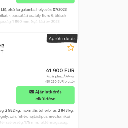
 LE)
, első forgalomba helyezés:
07/2023
,
ikai
, kibocsátási osztály:
Euro 6
, ülések
gasság:
1 960 mm
, Gyártási év:
2023
,
gkondicionálás
, Főbb felszereltség:
krök és ablakok stb. Hívjon minket
Apróhirdetés
H3
FT
41 900 EUR
Fix ár plusz ÁFA-val
(50 280 EUR bruttó)
Ajánlatkérés
elküldése
meg:
2 582 kg
, maximális teherbírás:
2 843 kg
,
ngely
, szín:
fehér
, hajtástípus:
mechanikai
,
ótér szélesség:
175 mm
, raktérmagasság: