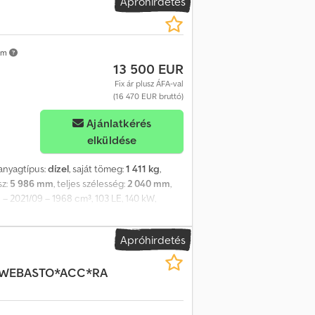
Apróhirdetés
km
13 500 EUR
Fix ár plusz ÁFA-val
(16 470 EUR bruttó)
Ajánlatkérés
elküldése
anyagtípus:
dízel
, saját tömeg:
1 411 kg
,
sz:
5 986 mm
, teljes szélesség:
2 040 mm
,
 – 2021/09 – 1968 cm³, 103 LE, 140 kW,
dió, központi zár. További információkért
Acdsrf
Apróhirdetés
*WEBASTO*ACC*RA