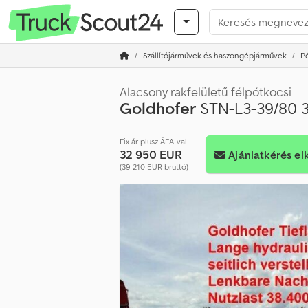
Szállítójárművek és haszongépjárművek
P
Alacsony rakfelületű félpótkocsi
Goldhofer
STN-L3-39/80 
Fix ár plusz ÁFA-val
32 950 EUR
Ajánlatkérés el
(39 210 EUR bruttó)