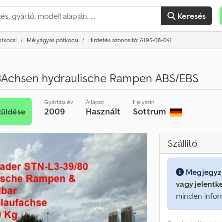
Keresés
ótkocsi
Mélyágyas pótkocsi
Hirdetés azonosító: A195-08-041
3Achsen hydraulische Rampen ABS/EBS
Gyártási év
Állapot
Helyszín
2009
Használt
Sottrum
küldése
Szállító
Megjegyz
vagy jelentk
minden infor