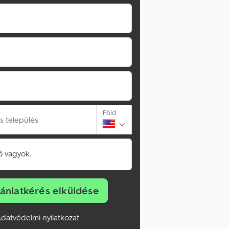
Föld
s település
 vagyok.
jánlatkérés elküldése
datvédelmi nyilatkozat