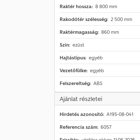
Raktér hossza:
8 800 mm
Rakodótér szélesség:
2 500 mm
Raktérmagasság:
860 mm
Szín:
ezüst
Hajtástípus:
egyéb
Vezetőfülke:
egyéb
Felszereltség:
ABS
Ajánlat részletei
Hirdetés azonosító:
A195-08-041
Referencia szám:
6057
Frissítés:
utoljára ekkor: 11.06.2026