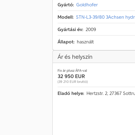
Gyártó:
Goldhofer
Modell:
STN-L3-39/80 3Achsen hyd
Gyártási év:
2009
Állapot:
használt
Ár és helyszín
Fix ár plusz ÁFA-val
32 950 EUR
(39 210 EUR bruttó)
Eladó helye:
Hertzstr. 2, 27367 Sot