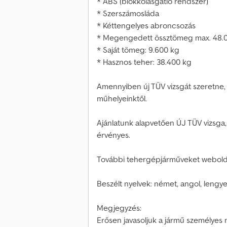
* ABS (blokkolásgátló rendszer)
* Szerszámosláda
* Kéttengelyes abroncsozás
* Megengedett össztömeg max. 48.
* Saját tömeg: 9.600 kg
* Hasznos teher: 38.400 kg
Amennyiben új TÜV vizsgát szeretne, 
műhelyeinktől.
Ajánlatunk alapvetően ÚJ TÜV vizsga,
érvényes.
További tehergépjárműveket webolda
Beszélt nyelvek: német, angol, lengye
Megjegyzés:
Erősen javasoljuk a jármű személyes 