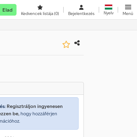
Elad
Nyelv
Kedvencek listája
(0)
Bejelentkezés
Menü
és:
Regisztráljon ingyenesen
ezzen be,
hogy hozzáférjen
mációhoz.