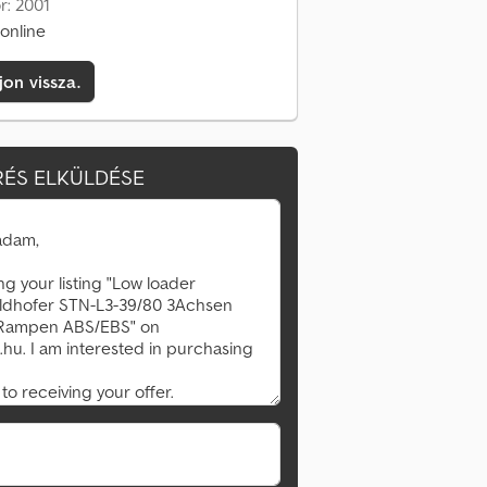
r: 2001
online
jon vissza.
ÉS ELKÜLDÉSE