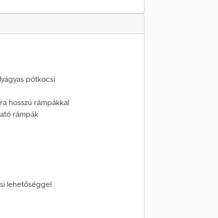
lyágyas pótkocsi
tra hosszú rámpákkal
tható rámpák
ési lehetőséggel