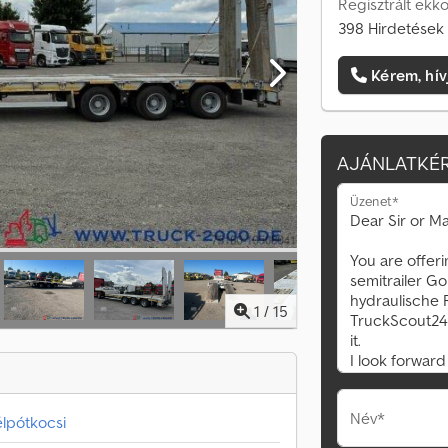
Regisztrált ekko
398 Hirdetések 
Kérem, hív
AJÁNLATKÉR
Üzenet*
1
/
15
Név*
élpótkocsi