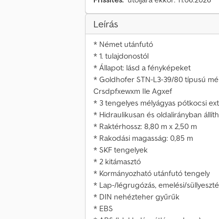
Leírás
* Német utánfutó
* 1. tulajdonostól
* Állapot: lásd a fényképeket
* Goldhofer STN-L3-39/80 típusú mé
Crsdpfxewxm Ile Agxef
* 3 tengelyes mélyágyas pótkocsi ex
* Hidraulikusan és oldalirányban állí
* Raktérhossz: 8,80 m x 2,50 m
* Rakodási magasság: 0,85 m
* SKF tengelyek
* 2 kitámasztó
* Kormányozható utánfutó tengely
* Lap-/légrugózás, emelési/süllyeszt
* DIN nehézteher gyűrűk
* EBS