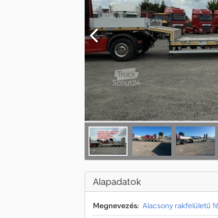
Alapadatok
Megnevezés:
Alacsony rakfelületű f