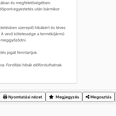
otában és megfelelőségében.
 időpont-egyeztetés után bármikor
irdetésben szereplő hibákért és téves
. A vevő kötelessége a termék/jármű
ga meggyőződni.
dés jogát fenntartjuk.
va. Fordítási hibák előfordulhatnak.
Nyomtatási nézet
Megjegyzés
Megosztás