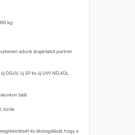
000 kg
szívesen adunk árajánlatot partner
 új DGUV, új SP és új UVV NÉLKÜL
lunkon talál.
l, török
megtekintését és átvizsgálását, hogy a