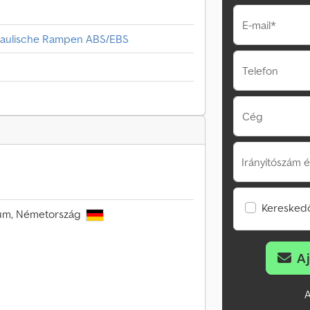
E-mail*
raulische Rampen ABS/EBS
Telefon
Cég
Irányítószám é
Kereskedő
trum, Németország
A
A