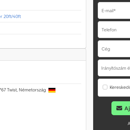
E-mail*
 20ft/40ft
Telefon
Cég
Irányítószám é
Kereskedő
9767 Twist, Németország
A
A