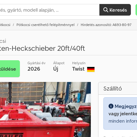
Keresés
ótkocsi
Pótkocsi cserélhető felépítménnyel
Hirdetés azonosító: A693-80-97
csi
en-Heckschieber 20ft/40ft
Gyártási év
Állapot
Helyszín
2026
Új
Twist
küldése
Szállító
Megjegyz
vagy jelentk
minden infor