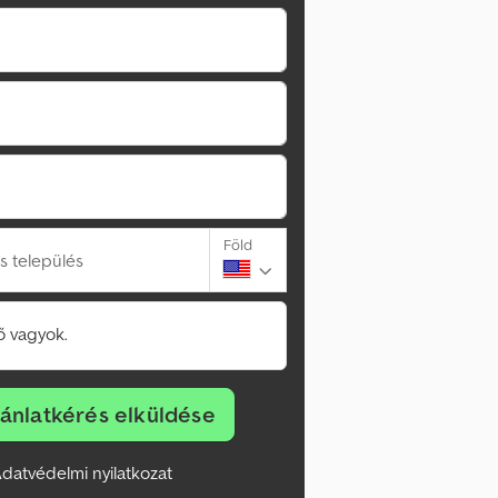
Föld
s település
 vagyok.
jánlatkérés elküldése
datvédelmi nyilatkozat