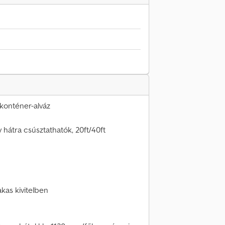
konténer-alváz
hátra csúsztathatók, 20ft/40ft
kas kivitelben