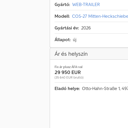
Gyártó:
WEB-TRAILER
Modell:
COS-27 Mitten-Heckschieber
Gyártási év:
2026
Állapot:
új
Ár és helyszín
Fix ár plusz ÁFA-val
29 950 EUR
(35 640 EUR bruttó)
Eladó helye:
Otto-Hahn-Straße 1, 4