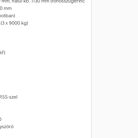
 mm, hátul kb. 1130 mm (főhosszúgerinc
120 mm
apotban)
 (3 x 9000 kg)
AF)
RSS-szel
ó
nyszóró