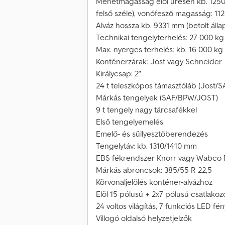
Menetmagasság elöl üresen kb. 1250
felső széle), vonófesző magasság: 1
Alváz hossza kb. 9331 mm (betolt áll
Technikai tengelyterhelés: 27 000 kg
Max. nyerges terhelés: kb. 16 000 kg
Konténerzárak: Jost vagy Schneider
Királycsap: 2"
24 t teleszkópos támasztóláb (Jost/S
Márkás tengelyek (SAF/BPW/JOST)
9 t tengely nagy tárcsafékkel
Első tengelyemelés
Emelő- és süllyesztőberendezés
Tengelytáv: kb. 1310/1410 mm
EBS fékrendszer Knorr vagy Wabco 
Márkás abroncsok: 385/55 R 22,5
Körvonaljelölés konténer-alvázhoz
Elöl 15 pólusú + 2x7 pólusú csatlakoz
24 voltos világítás, 7 funkciós LED fé
Villogó oldalsó helyzetjelzők