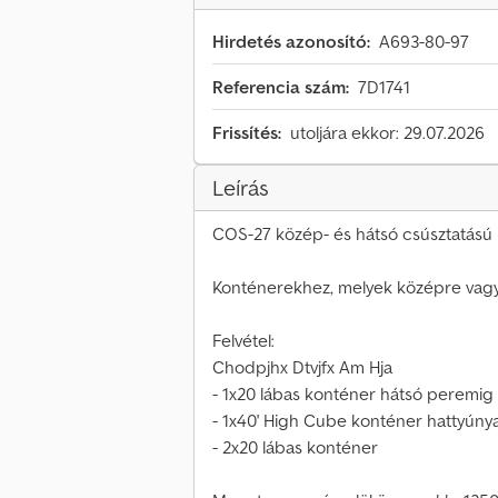
Hirdetés azonosító:
A693-80-97
Referencia szám:
7D1741
Frissítés:
utoljára ekkor: 29.07.2026
Leírás
COS-27 közép- és hátsó csúsztatású 
Konténerekhez, melyek középre vagy 
Felvétel:
Chodpjhx Dtvjfx Am Hja
- 1x20 lábas konténer hátsó peremig
- 1x40' High Cube konténer hattyúnya
- 2x20 lábas konténer