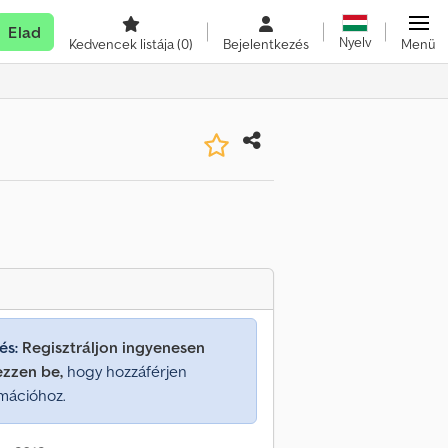
Elad
Nyelv
Kedvencek listája
(0)
Bejelentkezés
Menü
és:
Regisztráljon ingyenesen
ezzen be,
hogy hozzáférjen
mációhoz.