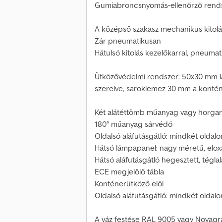
Gumiabroncsnyomás-ellenőrző rend
A középső szakasz mechanikus kitolá
Zár pneumatikusan
Hátulsó kitolás kezelőkarral, pneum
Ütközővédelmi rendszer: 50x30 mm la
szerelve, saroklemez 30 mm a kontén
Két alátéttömb műanyag vagy horgany
180° műanyag sárvédő
Oldalsó aláfutásgátló: mindkét oldal
Hátsó lámpapanel: nagy méretű, eloxált
Hátsó aláfutásgátló hegesztett, tégl
ECE megjelölő tábla
Konténerütköző elöl
Oldalsó aláfutásgátló: mindkét oldal
A váz festése RAL 9005 vagy Novagra