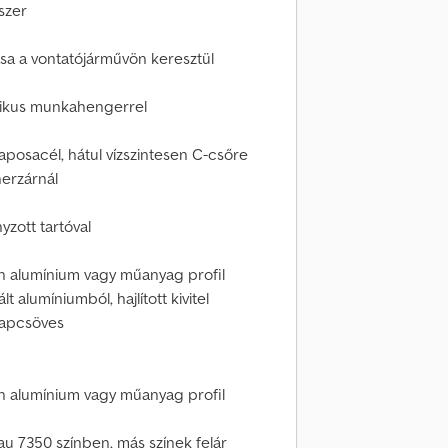
szer
sa a vontatójárművön keresztül
atikus munkahengerrel
posacél, hátul vízszintesen C-csőre
erzárnál
zott tartóval
on alumínium vagy műanyag profil
 alumíniumból, hajlított kivitel
alapcsöves
on alumínium vagy műanyag profil
u 7350 színben, más színek felár