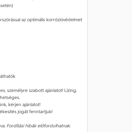
esetén)
rszórással az optimális korrózióvédelmet
láthatók
, személyre szabott ajánlatot! Lízing,
ehetséges.
k, kérjen ajánlatot!
tékesítés jogát fenntartjuk!
va. Fordítási hibák előfordulhatnak.