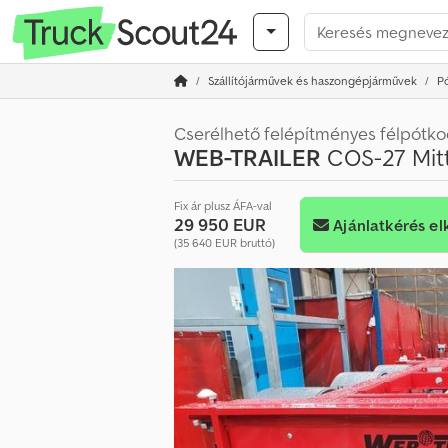
Szállítójárművek és haszongépjárművek
P
Cserélhető felépítményes félpótko
WEB-TRAILER
COS-27 Mitt
Fix ár plusz ÁFA-val
29 950 EUR
Ajánlatkérés el
(35 640 EUR bruttó)