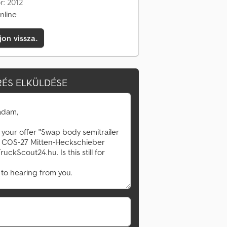
r: 2012
nline
jon vissza.
ÉS ELKÜLDÉSE