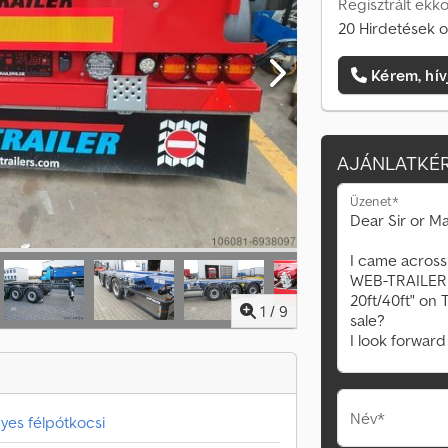
Regisztrált ekko
20 Hirdetések o
Kérem, hív
AJÁNLATKÉR
Üzenet*
1
/
9
Név*
yes félpótkocsi