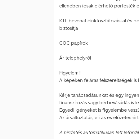
ellenében (csak elérhető porfesték 
KTL bevonat cinkfoszfátozással és po
biztosítja
COC papírok
Ár telephelyről
Figyelem!!!
A képeken feláras felszereltségek is 
Kérje tanácsadásunkat és egy ingyenes
finanszírozás vagy bérbevásárlás is l
Egyedi igényeket is figyelembe veszün
Az árváltoztatás, elírás és előzetes ér
A hirdetés automatikusan lett lefordít