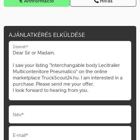
Árinformáció
Hívás
AJÁNLATKÉRÉS ELKÜLDÉSE
Üzenet*
Név*
E-mail*