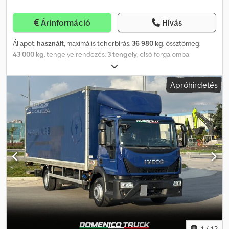
Árinformáció
Hívás
Állapot:
használt
, maximális teherbírás:
36 980 kg
, össztömeg:
43 000 kg
, tengelyelrendezés:
3 tengely
, első forgalomba
helyezés:
01/2020
, teljes szélesség:
2 440 mm
, Felszereltség:
ABS
,
* Megbízható alváz minden ISO konténertípushoz (20 lábtól 45
Apróhirdetés
lábig) * Standard tartálypozíció és csereszekrények Dsdsq D T
Rdjpfx Af Aeck * Nagyon egyszerű és könnyű kezelés az 'Easy
select system'-nek köszönhetően. A sofőrnek csak egyszer kell
kiszállnia a teherautóból. * Kopásmentes csúsztatórendszer * 3 x
9 t tengelyterhelés * 5,3 t saját tömeg * Első tengely emelhető Az
'Easy select system' segítségével a sofőrnek mindössze egyszer
kell kiszállnia a teherautóból a megfelelő konténerpozíció
beállításához. A beállítás után az alváz egyszerűen, előre- vagy
hátramenettel a vontatóval ki- és betolható. Bérlet nettó 700 €-
tól Azonnal elérhető, több darab raktáron
1
/
13