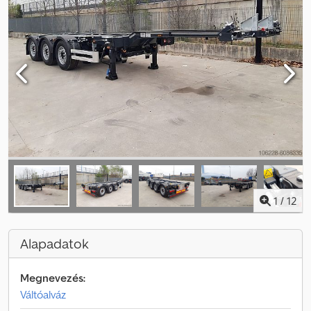
1
/
12
Alapadatok
Megnevezés:
Váltóalváz