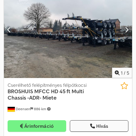
Sprex Af Ajck
1
/
5
Cserélhető felépítményes félpótkocsi
BROSHUIS
MFCC HD 45 ft Multi
Chassis -ADR- Miete
Deensen
886 km
Árinformáció
Hívás