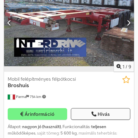
futóművel, első tengely emelhető. Kétszer kihúzható váz elöl és
hátul központi gerendával összekötve. Alkalmas a következő
konténerméretek szállítására: 1x20' farvégig, 1x20' nyak fölött, 1x30',
1x40', 1x45', hi-cube valamint 6.0 m-től 13.60 m-ig terjedő
csereszekrények. Hajókampókkal, teljes ADR felszereléssel. 3 db
azonos egység elérhető, amíg a készlet tart. Forgalmazó:
INTERDRIVE SRL, Parma. Dodpfxoqvl Sfe Af Ajck
1
/
9
Mobil felépítményes félpótkocsi
Broshuis
Parma
754 km
Árinformáció
Hívás
Állapot:
nagyon jó (használt)
, Funkcionalitás:
teljesen
működőképes
, saját tömeg:
5 600 kg
, maximális teherbírás: