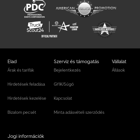
Elad
Szerviz és támogatás
Vállalat
Árak és tarifák
Bejelentkezés
Állások
Hirdetések feladása
GYIK/Súgó
Hirdetések kezelése
Kapcsolat
Bizalom pecsét
Minta adásvételi szerződés
Jogi információk