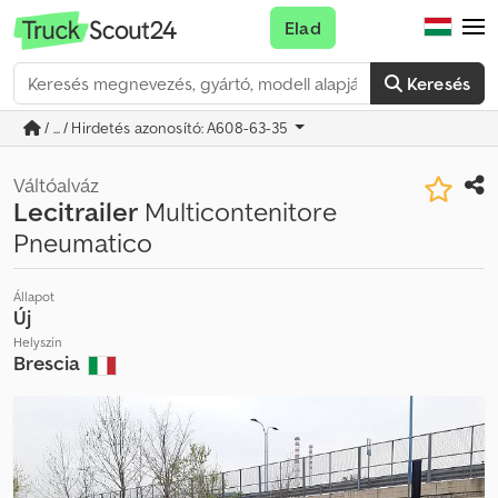
Elad
Keresés
/ ... / Hirdetés azonosító: A608-63-35
Váltóalváz
Lecitrailer
Multicontenitore
Pneumatico
Állapot
Új
Helyszín
Brescia