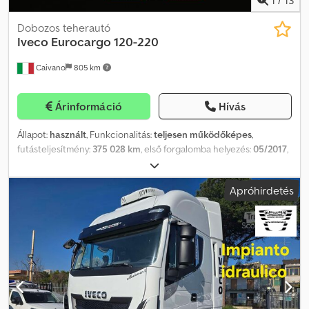
Dobozos teherautó
Iveco
Eurocargo 120-220
Caivano
805 km
Árinformáció
Hívás
Állapot:
használt
, Funkcionalitás:
teljesen működőképes
,
futásteljesítmény:
375 028 km
, első forgalomba helyezés:
05/2017
,
üzemanyagtípus:
dízel
, tengelytáv:
5 175 mm
, hajtástípus:
automata
, Felszereltség:
ABS, légkondicionálás, légzsák
, IVECO
Apróhirdetés
Eurocargo 120-220 Felépítmény: Dobozos teherautó Belső
méretek: 7,65 x 2,48 x 2,40 m Dhollandia emelőhátfal, 1500 kg
teherbírással Első forgalomba helyezés: 05/2017 Futott kilométer:
375.028 km Automata váltó Dodpfxoyt Hdne Af Ajck Tengelytáv:
5175 mm Rádió Klíma és elektromos ablakok Székhelyünkön
személyre szabott finanszírozási vagy lízing lehetőségek
elérhetők. 24-től akár 96 részletig, akár 0% kezdőrészlettel is.
Címek: DOMENICO TRUCK SRL NÁPOLYI TELEPHELY DOMENICO
ESPOSITO S.P.A. EBOLI (SA) TELEPHELY – HIVATALOS KERESKEDŐ