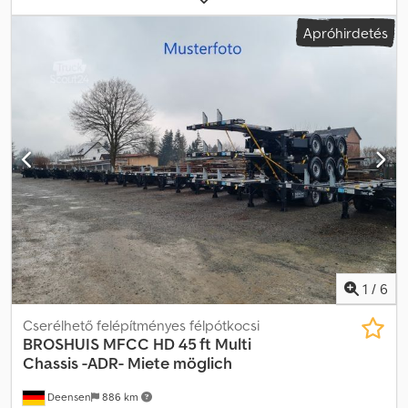
egyéb
, vezetőfülke:
egyéb
, kibocsátási osztály:
nincs
,
Apróhirdetés
Felszereltség:
ABS
, 3 tengelyes rozsdamentes acéltartályos
félpótkocsi, HLW gyártó - Első forgalomba helyezés: 2013.10.09 -
Tengelyek száma: 3 - Felfüggesztés: légrugós - Emelhető tengely -
Kormányzott tengely - Tengelytípus: SAF - Fék: tárcsafék - Hossz:
8000 mm - Szélesség: 2550 mm - Magasság: 3400 mm - Saját
tömeg: 6220 kg - Műszaki vizsga érvényes: 2026.02 - Felépítmény
gyártó: HLW - Tartály anyaga: rozsdamentes acél -
Össztartálytérfogat: 27 000 l - Tartálykamrák: 1 - CIP tisztítás -
Szigeteletlen Djdpfxexc Nq Us Af Ajck
1
/
6
Cserélhető felépítményes félpótkocsi
BROSHUIS
MFCC HD 45 ft Multi
Chassis -ADR- Miete möglich
Deensen
886 km