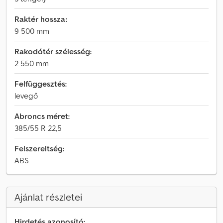
Raktér hossza:
9 500 mm
Rakodótér szélesség:
2 550 mm
Felfüggesztés:
levegő
Abroncs méret:
385/55 R 22,5
Felszereltség:
ABS
Ajánlat részletei
Hirdetés azonosító: