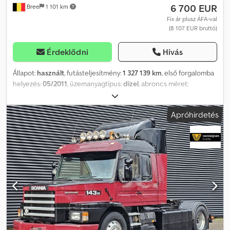
6 700 EUR
Bree
1 101 km
Fix ár plusz ÁFA-val
(8 107 EUR bruttó)
Érdeklődni
Hívás
Állapot:
használt
, futásteljesítmény:
1 327 139 km
, első forgalomba
helyezés:
05/2011
, üzemanyagtípus:
dízel
, abroncs méret:
315/70R22.5
, gumiabroncs állapota:
25 százalék
,
tengelyelrendezés:
4x2
, tengelytáv:
3 700 mm
, üzemanyag:
dízel
,
Apróhirdetés
hajtástípus:
automata
, sebességek száma:
12
, kibocsátási osztály:
Euro 5
, felfüggesztés:
acél-levegő
, Gyártási év:
2011
, Felszereltség:
légkondicionálás, légterelő
, = További opciók és tartozékok = -
Digitális tachográf - Rádió/CD-lejátszó - Napellenző = További
információk = Gumiabroncs profilmélység: 25% Első tengely:
Abroncs méret: 315/70R22.5; Kormányzott; Felfüggesztés: laprugó
Hátsó tengely: Felfüggesztés: légrugó Motor lökettérfogat: 12 882
cm³ Önsúly: 8 380 kg Terhelhetőség: 9 620 kg Megengedett
össztömeg: 18 000 kg Fifth Wheeler magassága: 1,2 m = Céges
információk = Érdeklődéskor mindig adja meg a raktári számot (8
számjegy) A Smz Smeets & Zonen-nél: - 1976 óta a piacon, már 65