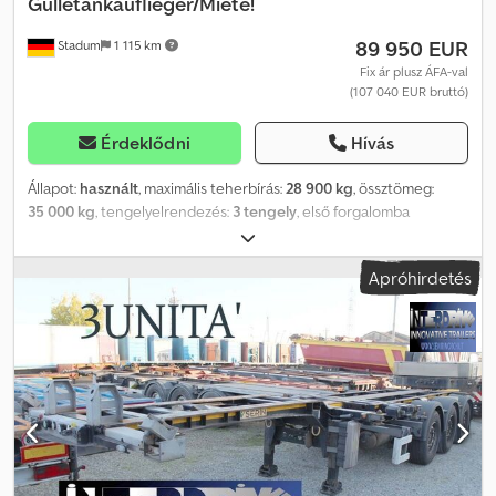
Gülletankauflieger/Miete!
89 950 EUR
Stadum
1 115 km
Fix ár plusz ÁFA-val
(107 040 EUR bruttó)
Érdeklődni
Hívás
Állapot:
használt
, maximális teherbírás:
28 900 kg
, össztömeg:
35 000 kg
, tengelyelrendezés:
3 tengely
, első forgalomba
helyezés:
02/2024
, következő vizsga (TÜV):
02/2026
, rakodótér
térfogata:
30 m³
, Gyártási év:
2024
, Felszereltség:
ABS
, ELADÓ,
Apróhirdetés
BÉRELHETŐ ÉS BÉRLÉSI VÉTELI OPCIÓVAL IS ELÉRHETŐ!!
Schwarte Jansky 30m³ V2A hígtrágya-tartálykocsi / utánfutó-
kormányzás / Börger szivattyú ---- * Gyártó: Schwarte Jansky *
Típus: Agrarliner * Első forgalomba helyezés: 2024.02.16. * Szín:
felépítmény V2A natúr, alváz MB 7350 Novaszürke * Térfogat: 30 m³
/ Ø 2,10 m / 1 kamra * Saját tömeg a forgalmi engedély szerint: 6.100
kg * Megengedett össztömeg: 35.000 kg Djdpfx Asuyxhxef Ajck *
Hasznos teherbírás: 28.900 kg * Tengelyek: 3x SAF tengely / 1.
tengely emelhető + elindulási rásegítő / utánfutó-kormányzás *
Gumiabroncsok: 385/65 R22,5 / tárcsafék * Felfüggesztés: