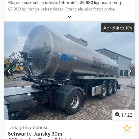
Állapot:
használt
, maximális teherbírás:
36 980 kg
, össztömeg:
43 000 kg
, tengelyelrendezés:
3 tengely
, első forgalomba
helyezés:
01/2019
, teljes szélesség:
2 440 mm
, Felszereltség:
ABS
,
* Megbízható alváz minden ISO konténertípushoz (20 lábtól 45
Apróhirdetés
lábig) Dcjdpfx Astvchxsf Ask * Standard tartálypozíció és
csereszekrények * Nagyon egyszerű és könnyű kezelés az 'Easy
select system'-nek köszönhetően. A sofőrnek csak egyszer kell
kiszállnia a teherautóból. * Kopásmentes csúsztatórendszer * 3 x
9 t tengelyterhelés * 5,3 t saját tömeg * Első tengely emelhető Az
'Easy select system' segítségével a sofőrnek mindössze egyszer
kell kiszállnia a teherautóból a megfelelő konténerpozíció
beállításához. A beállítás után az alváz egyszerűen, előre- vagy
hátramenettel a vontatóval ki- és betolható. Bérlet nettó 700 €-
tól Azonnal elérhető, több darab raktáron
1
/
22
Tartály félpótkocsi
Schwarte Jansky 30m³