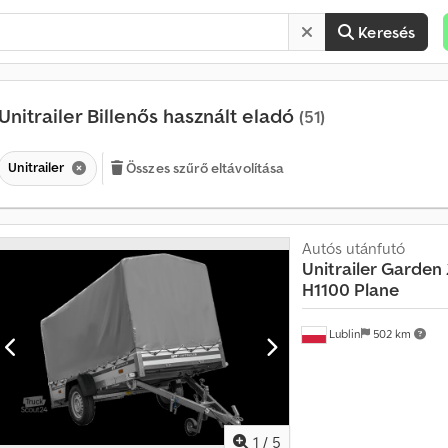
Keresés
Unitrailer Billenős használt eladó
(51)
Unitrailer
Összes szűrő eltávolítása
Autós utánfutó
Unitrailer
Garden 
H1100 Plane
H
a
v
Lublin
502 km
o
n
t
a
t
1
/
5