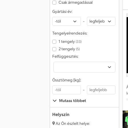
Csak ármegadással
u
Gyártási év:
-
Tengelyelrendezés:
a
1 tengely
(33)
2 tengely
(5)
s
Felfüggesztés:
p
s
k
Össztömeg [kg]:
Á
-
k
Mutass többet
e
Helyszín
f
Az Ön észlelt helye: