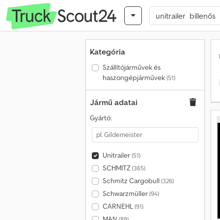
Kategória
Szállítójárművek és
haszongépjárművek
(51)
Jármű adatai
Gyártó:
Unitrailer
(51)
SCHMITZ
(365)
Schmitz Cargobull
(326)
Schwarzmüller
(94)
CARNEHL
(91)
MAN
(89)