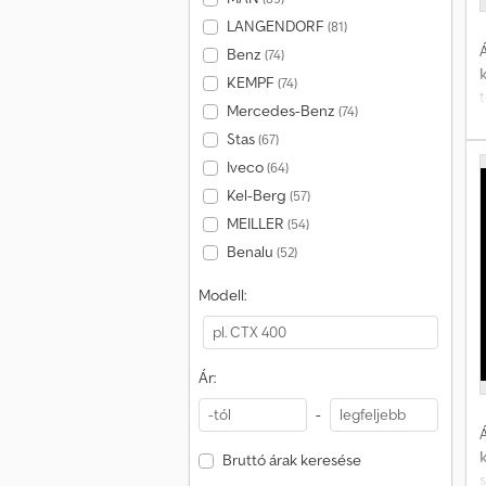
LANGENDORF
(81)
Á
Benz
(74)
KEMPF
(74)
t
Mercedes-Benz
(74)
Stas
(67)
Iveco
(64)
2
Kel-Berg
(57)
f
MEILLER
(54)
Benalu
(52)
a
Modell:
i
é
Ár:
-
Á
Bruttó árak keresése
j