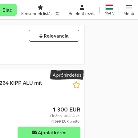
Elad
Nyelv
Kedvencek listája
(0)
Bejelentkezés
Menü
Relevancia
Apróhirdetés
264 KIPP ALU mit
1 300 EUR
Fix ár plusz ÁFA-val
(1 599 EUR bruttó)
Ajánlatkérés