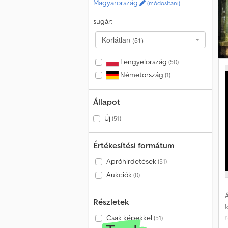
Magyarország
(módosítani)
sugár:
s
Korlátlan
(51)
r
c
Lengyelország
(50)
a
Németország
(1)
é
Állapot
Új
(51)
é
Értékesítési formátum
h
Apróhirdetések
(51)
f
Aukciók
(0)
Á
Részletek
n
Csak képekkel
(51)
E