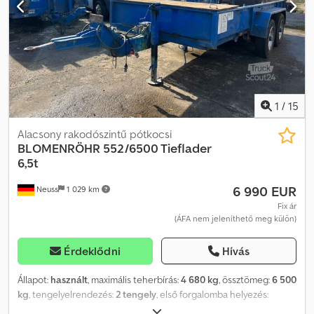
szerződés, számla, pro forma számla, rendelés, eladási egyeztetés
alapja az ÁSZF-ünk (lásd impresszum).
1
/
15
Alacsony rakodószintű pótkocsi
BLOMENRÖHR
552/6500 Tieflader
6,5t
6 990 EUR
Neuss
1 029 km
Fix ár
(ÁFA nem jeleníthető meg külön)
Érdeklődni
Hívás
Állapot:
használt
, maximális teherbírás:
4 680 kg
, össztömeg:
6 500
kg
, tengelyelrendezés:
2 tengely
, első forgalomba helyezés:
01/1999
, következő vizsga (TÜV):
03/2026
, Blomenröhr