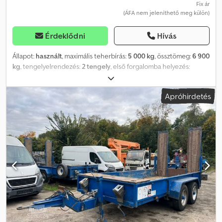
Fix ár
(ÁFA nem jeleníthető meg külön)
Érdeklődni
Hívás
Állapot:
használt
, maximális teherbírás:
5 000 kg
, össztömeg:
6 900
kg
, tengelyelrendezés:
2 tengely
, első forgalomba helyezés:
07/2008
, raktér hossza:
4 580 mm
, rakodótér szélesség:
2 030 mm
,
* Blomenröhr 552/6900 mélybölcsős pótkocsi Dwjdpfsytzi Sjx
Apróhirdetés
Aldoa * 2 tengely * 5 tonna hasznos teherbírás * Magasságban
állítható tandem * Eredeti integrált rámpák