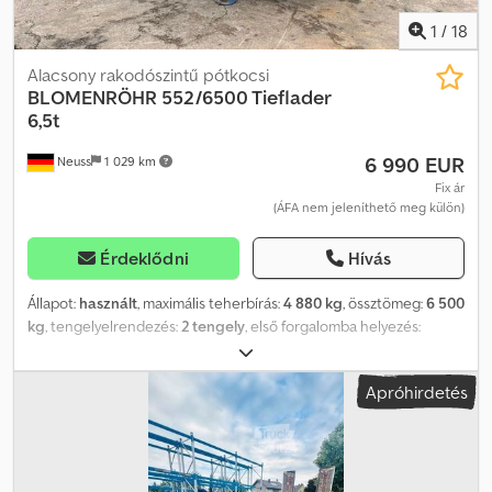
1
/
18
Alacsony rakodószintű pótkocsi
BLOMENRÖHR
552/6500 Tieflader
6,5t
6 990 EUR
Neuss
1 029 km
Fix ár
(ÁFA nem jeleníthető meg külön)
Érdeklődni
Hívás
Állapot:
használt
, maximális teherbírás:
4 880 kg
, össztömeg:
6 500
kg
, tengelyelrendezés:
2 tengely
, első forgalomba helyezés:
02/2000
, raktér hossza:
4 580 mm
, rakodótér szélesség:
1 890
mm
, teljes szélesség:
2 870 mm
, Blomenröhr mélynyomású
Apróhirdetés
pótkocsi, 552/6500 típus, széria kivitelben, felhajtórámpákkal,
hátsó támaszokkal, sűrített levegős fékrendszerrel, első
tárolódobozzal, friss műszaki vizsgával (TÜV), jó és azonnal
használatra kész állapotban. Dwodpfx Aoxtcl Hsldsa