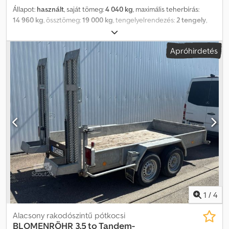
Állapot:
használt
, saját tömeg:
4 040 kg
, maximális teherbírás:
14 960 kg
, össztömeg:
19 000 kg
, tengelyelrendezés:
2 tengely
,
első forgalomba helyezés:
01/2019
, raktér hossza:
6 880 mm
,
felfüggesztés:
egyéb
, abroncs méret:
235/75R17,5 ---/141J
, szín:
Apróhirdetés
egyéb
, hajtástípus:
egyéb
, első gumi méret:
235/75R17,5 ---/141J
,
hátsó gumiabroncs méret:
235/75R17,5 ---/141J
, vezetőfülke:
egyéb
, kibocsátási osztály:
nincs
, Felszereltség:
ABS, sűrített
levegős fék
, Rögzítési fülek, , -- Nyomdahibák, tévedések és
változtatások jogát fenntartjuk, minta képek --, További adatok itt:
!, További részletek: ! Dedpfxszrhnqe Aldowa
1
/
4
Alacsony rakodószintű pótkocsi
BLOMENRÖHR
3,5 to Tandem-