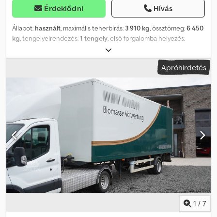
Érdeklődni
Hívás
Állapot:
használt
, maximális teherbírás:
3 910 kg
, össztömeg:
6 450
kg
, tengelyelrendezés:
1 tengely
, első forgalomba helyezés:
07/2011
, raktér hossza:
6 740 mm
, rakodótér szélesség:
2 200 mm
,
raktérmagasság:
2 290 mm
, Gyártási év:
2011
, * Blömenröhr
Apróhirdetés
MS220/6700 * Félpótkocsi * BPW tengelyek * Emelőhátfal *
Megengedett össztömeg: 6.450 kg * Saját tömeg: 2.540 kg *
Hasznos teherbírás: 3.910 kg * Gumik: lásd a képeken *
Egytengelyes * Légrugós felfüggesztés Dsdpfx Alszh Dlwedowa *
Dobfékek * Azonnal elérhető * A tévedés joga fenntartva Kérdése
van? Gyors tanácsadásért keressen minket bizalommal, akár
közvetlenül WhatsApp-on is! Amit kínálunk: Nettó vásárlás EU-s
adószámmal rendelkező cégek számára, valamint harmadik
országból érkező ügyfelek részére. Lízing és finanszírozás. Teljes
vámügyintézés. Rövid távú és export rendszámtáblák biztosítása.
Szállítás a kikötőbe. Az apróhirdetésen feltüntetett árak bruttó
árak, amelyek már tartalmazzák a törvényileg előírt 19% ÁFA-t.
1
/
7