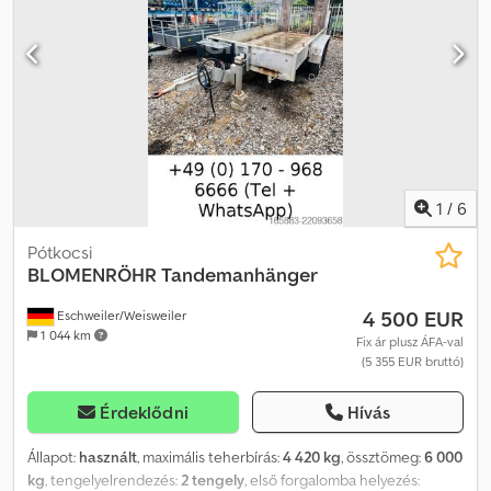
1
/
6
Pótkocsi
BLOMENRÖHR
Tandemanhänger
4 500 EUR
Eschweiler/Weisweiler
1 044 km
Fix ár plusz ÁFA-val
(5 355 EUR bruttó)
Érdeklődni
Hívás
Állapot:
használt
, maximális teherbírás:
4 420 kg
, össztömeg:
6 000
kg
, tengelyelrendezés:
2 tengely
, első forgalomba helyezés: