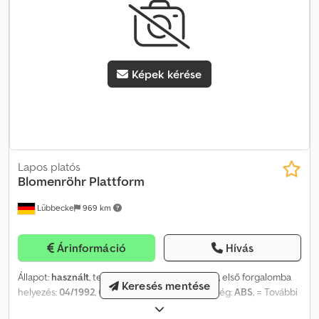
Képek kérése
Lapos platós
Blomenröhr
Plattform
Lübbecke
969 km
Árinformáció
Hívás
Állapot:
használt
, tengelyelrendezés:
3 tengely
, első forgalomba
Keresés mentése
helyezés:
04/1992
, Gyártási év:
1992
, Felszereltség:
ABS
, = További
opciók és tartozékok = - EBS = További információk = Dwodpfxext