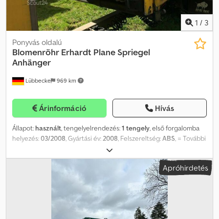
1
/
3
Ponyvás oldalú
Blomenröhr
Erhardt Plane Spriegel
Anhänger
Lübbecke
969 km
Árinformáció
Hívás
Állapot:
használt
, tengelyelrendezés:
1 tengely
, első forgalomba
helyezés:
03/2008
, Gyártási év:
2008
, Felszereltség:
ABS
, = További
opciók és tartozékok = Dwsdpfx Aljxt Tgbodja - EBS = További
információk = Bruttó tömeg: 4.040 kg Hasznos teher: 7.960 kg
Apróhirdetés
TELJES ÖSSZTÖMEG: 12.000 kg Eladási ár: € 2.700, US$ 3.145