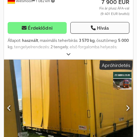
7 900 EUR
Wiesmoor
1 082 km
Fix ár plusz ÁFA-val
(9 401 EUR bruttó)
Érdeklődni
Hívás
Állapot:
használt
, maximális teherbírás:
3 570 kg
, össztömeg:
5 000
kg
, tengelyelrendezés:
2 tengely
, első forgalomba helyezés:
01/2015
, raktér hossza:
3 500 mm
, rakodótér szélesség:
1 800 mm
,
raktérmagasság:
600 mm
, teljes szélesség:
2 280 mm
, Össztömeg:
Apróhirdetés
5 000 kg Saját tömeg: 1 430 kg Hasznos teher: 3 570 kg Dwsdpow
N A E Hofx Aldea Teljes hossz: 5 580 mm Raktér hossza: 3 500 mm
Szélesség: teljes szélesség 2 280 mm / rakodási szélesség 1 800
mm Rakodómagasság: kb. 600 mm További információk - Rácsos
rámpák 2 000x450 mm