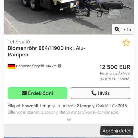
1
/
15
Teherautó
Blomenröhr
884/11900 inkl. Alu-
Rampen
12 500 EUR
Coppenbrügge
904 km
Fix ár plusz ÁFA-val
(14 875 EUR bruttó)
Érdeklődni
Hívás
Állapot:
használt
, tengelyelrendezés:
2 tengely
, Gyártási év:
2015
,
Billenccel szerelt, alacsony platós vontatókocsi-kombináció.
Engedélyezett össztömeg: 11 900 kg, hasznos teherbírás: 8830 kg.
Háromoldalas billenccel szerelt acélplató, mérete kb. 5000 x 2440
Apróhirdetés
x 500 mm (belső méretek), 12 rögzítőpont, oldalfalak rugós