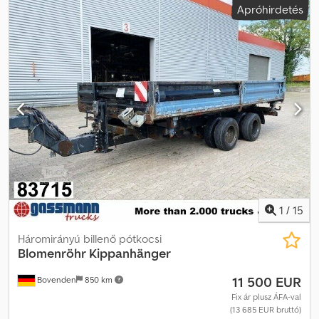
Apróhirdetés
acél
, abroncs méret:
215/75R17.5
, szín:
fehér
, futásteljesítmény:
1 001 km
, hajtástípus:
egyéb
, vezetőfülke:
egyéb
, Felszereltség:
ABS
, Jármű helye: Bovenden, 2 tengely, tandem kivitel, laprugós
felfüggesztés, ABS (blokkolásgátló rendszer), rakományrögzítő
fülek, mechanikus rámpák, első támasztóláb, hátsó támasztóláb,
szerszámosláda, magasságában állítható vonórúd. Dwjdpott Szgsfx
Aldja Felépítmény: 2 tengelyes mélyágyas pótkocsi lehajtható
rámpákkal. Rámpák hossza: 2150 mm, rakodási magasság kb. 670
mm. A tartozékokra vonatkozó adatok tájékoztató jellegűek, a
változtatás, közbenső értékesítés és tévedések jogát fenntartjuk!
1
/
15
Háromirányú billenő pótkocsi
Blomenröhr
Kippanhänger
11 500 EUR
Bovenden
850 km
Fix ár plusz ÁFA-val
(13 685 EUR bruttó)