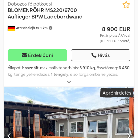
Dobozos félpótkocsi
BLOMENRÖHR
MS220/6700
Auflieger BPW Ladebordwand
8 900 EUR
Atzenhain
861 km
Fix ár plusz ÁFA-val
(10 591 EUR bruttó)
Érdeklődni
Hívás
Állapot:
használt
, maximális teherbírás:
3 910 kg
, össztömeg:
6 450
kg
, tengelyelrendezés:
1 tengely
, első forgalomba helyezés:
07/2011
, raktér hossza:
6 755 mm
, rakodótér szélesség:
2 200 mm
,
raktérmagasság:
2 290 mm
, Gyártási év:
2011
, * Blömenröhr
Apróhirdetés
MS220/6700 * Félpótkocsi * BPW tengelyek * Emelőhátfal *
megengedett össztömeg: 6.450 kg * Saját tömeg: 2.540 kg *
Hasznos teherbírás: 3.910 kg * Gumik: lásd a képeken *
Egytengelyes * Légrugózás * Dobfékek * Azonnal elérhető * Az
eltérések jogát fenntartjuk Kérdése van? Forduljon hozzánk gyors
tanácsadásért, szívesen elérhetőek vagyunk közvetlenül
WhatsApp-on is: Amit kínálunk: Nettó vásárlás EU-s cégek számára