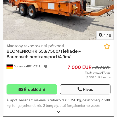
érvényes közösségi adószámmal, valamint harmadik országbeli
ügyfelek részére. Lízing és finanszírozás. Az összes vámügyintézés
lebonyolítása. Rövid vagy export rendszámtáblák ügyintézése.
Kiszállítás a kikötőbe. A hirdetésben feltüntetett árak bruttó árak,
amelyek már tartalmazzák a 19% törvényes ÁFÁ-t. Dedpfxjzh Dlqe
Aldswa
1
/
8
Alacsony rakodószintű pótkocsi
BLOMENRÖHR
553/7500/Tieflader-
Baumaschinentransport/4,9m/
7 000 EUR
Düsseldorf
1 024 km
7 990 EUR
Fix ár plusz ÁFA-val
(8 330 EUR bruttó)
Érdeklődni
Hívás
Állapot:
használt
, maximális teherbírás:
5 350 kg
, össztömeg:
7 500
kg
, tengelyelrendezés:
2 tengely
, első forgalomba helyezés:
07/2010
, raktér hossza:
4 900 mm
, rakodótér szélesség:
2 100 mm
,
teljes szélesség:
2 550 mm
, Felszereltség:
ABS
, * Blomenröhr