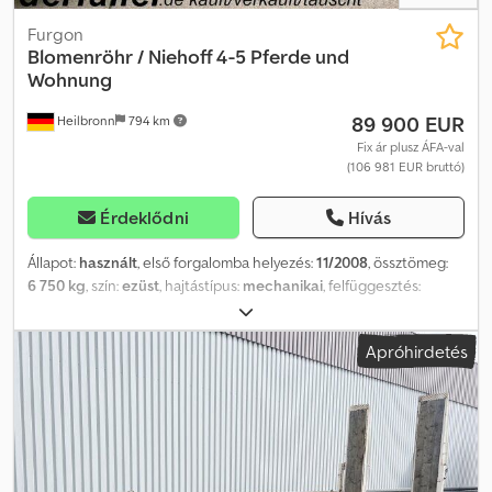
platformunkon keresztül.
Furgon
Blomenröhr
/ Niehoff 4-5 Pferde und
Wohnung
89 900 EUR
Heilbronn
794 km
Fix ár plusz ÁFA-val
(106 981 EUR bruttó)
Érdeklődni
Hívás
Állapot:
használt
, első forgalomba helyezés:
11/2008
, össztömeg:
6 750 kg
, szín:
ezüst
, hajtástípus:
mechanikai
, felfüggesztés:
egyéb
, Válaszfal, pótkerék, friss műszaki és környezetvédelmi
vizsga, kiváló állapotú lakótér mosogatótállal, hűtőszekrénnyel,
Apróhirdetés
főzőlappal, ülősarokkal, tárolószekrényekkel, különálló
fürdőszobával (mosdó, WC, zuhanyzó), 2-3 fekvőhely, klíma (utólag
beszerelhető), 4-5 ló számára, megfigyelőkamera a ló szállítási
részben, tetőablakok, ablakok a ló részben, hátsó rámpa
rámpatámasztóval, nyereg- és kantártartók, lózuhany, pótkerék,
megengedett össztömeg 6.750 kg. SZÁMUNKRA AZ ÁLLAPOT ÉS