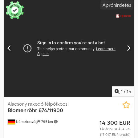
Apróhirdetés
alvázas, mélyágyas utánfutó, TÍPUS: 553/7500 * Német gyártmányú
utánfutó * A műszaki vizsga érvényessége lejárt: 2026.05.26. * ABS
(blokkolásgátló fékszabályozó rendszer) * Rögzített rámpák
Dedpjzi Rhzsfx Aldewa * Tárolórekesz elöl * Rögzítési pontok *
Rozsdás
1
/
15
Alacsony rakodó félpótkocsi
Blomenröhr
674/11900
14 300 EUR
Németország
795 km
Fix ár plusz ÁFA-val
(17 017 EUR bruttó)