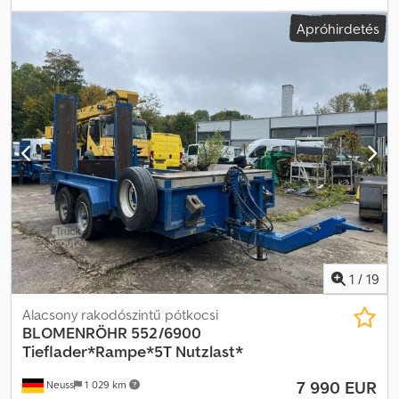
alacsonyágyas pótkocsi, 552/6500 típus, szériakivitelben
Apróhirdetés
rakodórámpákkal, hátsó kitámasztókkal, légfékberendezéssel,
első tárolódobozzal, műszaki vizsga 2026/3-ig, jó és azonnal
használható állapotban. Djdpoxthbysfx Aldowa
1
/
19
Alacsony rakodószintű pótkocsi
BLOMENRÖHR
552/6900
Tieflader*Rampe*5T Nutzlast*
7 990 EUR
Neuss
1 029 km