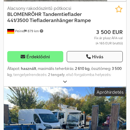
Alacsony rakodószintű pótkocsi
BLOMENRÖHR
Tandemtieflader
441/3500 Tiefladeranhänger Rampe
3 500 EUR
Peine
879 km
Fix ár plusz ÁFA-val
(4 165 EUR bruttó)
Érdeklődni
Hívás
Állapot:
használt
, maximális teherbírás:
2 610 kg
, össztömeg:
3 500
kg
, tengelyelrendezés:
2 tengely
, első forgalomba helyezés:
02/2010
, raktér hossza:
3 550 mm
, rakodótér szélesség:
1 900 mm
,
raktérmagasság:
230 mm
, rakodótér térfogata:
1 m³
, *
Apróhirdetés
Magasságban állítható vonószerkezet Dwsdsyl Dx Hjpfx Aldja ----
Felépítmény: mélyágyas utánfutó, fakpadló, rögzítőgyűrűk,
rugóterhelt felhajtó rámpák. Rakodási magasság kb. 550 mm----
Knott tengelyek, elülső támasztókerék. Értékesítés kizárólag
vállalkozások részére. EXPORT ESETÉN CSAK A NETTÓ ÁRAT KELL
FIZETNI !!!!! MINDEN ADAT GARANCIA NÉLKÜL, IDEÉRTVE A
FELSZERELÉST ÉS TARTOZÉKOKAT IS. Minden adásvételi