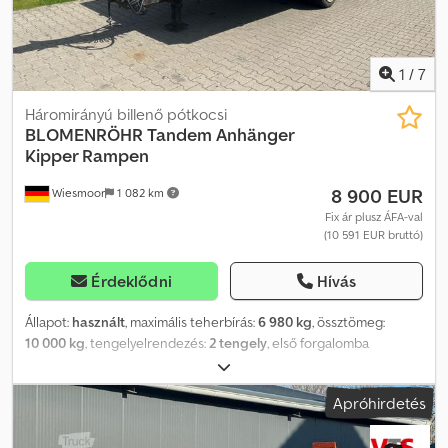
1
/
7
Háromirányú billenő pótkocsi
BLOMENRÖHR
Tandem Anhänger
Kipper Rampen
8 900 EUR
Wiesmoor
1 082 km
Fix ár plusz ÁFA-val
(10 591 EUR bruttó)
Érdeklődni
Hívás
Állapot:
használt
, maximális teherbírás:
6 980 kg
, össztömeg:
10 000 kg
, tengelyelrendezés:
2 tengely
, első forgalomba
helyezés:
04/1994
, következő vizsga (TÜV):
03/2027
, raktér hossza:
5 220 mm
, rakodótér szélesség:
2 380 mm
, raktérmagasság:
850
Apróhirdetés
mm
, teljes szélesség:
2 500 mm
, Tandem, kétoldalas, fix rámpás
billenő felépítmény Szélesség: 2500 mm / Rakodási szélesség kb.