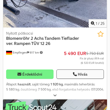
engedély beszerzése - Átszállítás/szállítás az EU egész
területén - Járművek vámkezelése harmadik országba
WhatsAppon angolul, németül, oroszul és más nyelveken is
elérhetőek vagyunk:
1
/
25
Nyitott pótkocsi
Blomenröhr
2 Achs Tandem Tieflader
ver. Rampen TÜV 12 26
5 490 EUR
Empfingen
817 km
5 750 EUR
Fix ár plusz ÁFA-val
(6 533 EUR bruttó)
Érdeklődni
Hívás
Állapot:
használt
, saját tömeg:
1 920 kg
, maximális teherbírás:
5 580 kg
, össztömeg:
7 500 kg
, első forgalomba helyezés:
07/2004
,
következő vizsga (TÜV):
12/2026
, raktér hossza:
4 045 mm
,
rakodótér szélesség:
2 001 mm
, rakodótér térfogata:
5 m³
,
felfüggesztés:
egyéb
, abroncs méret:
215/75 R17.5
, szín:
szürke
,