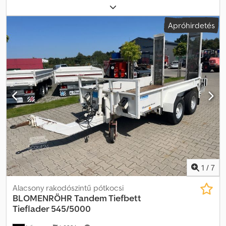
05/1990
, raktér hossza:
4 000 mm
, rakodótér szélesség:
1 900
mm
, * Első forgalomba helyezés: 1990.05., * Össztömeg: 6000 kg, *
Apróhirdetés
Hasznos teher: 4420 kg, Dodpfozci I Iex Aldowa * Tandem pótkocsi
felhajtó rámpákkal, * Friss műszaki vizsga (TÜV), * Méretek:
hosszúság kb. 4000 mm x szélesség 1900 mm * A tévedések és a
közbenső értékesítés jogát fenntartjuk!
1
/
7
Alacsony rakodószintű pótkocsi
BLOMENRÖHR
Tandem Tiefbett
Tieflader 545/5000