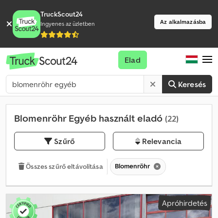
TruckScout24
Az alkalmazásba
Ingyenes az üzletben
Elad
Keresés
Blomenröhr Egyéb használt eladó
(22)
Szűrő
Relevancia
Blomenröhr
Összes szűrő eltávolítása
Apróhirdetés