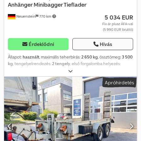
Anhänger Minibagger Tieflader
5 034 EUR
Neuenstein
770 km
Fix ár plusz ÁFA-val
(5 990 EUR bruttó)
Érdeklődni
Hívás
Állapot:
használt
, maximális teherbírás:
2 650 kg
, össztömeg:
3 500
kg
, tengelyelrendezés:
2 tengely
, első forgalomba helyezés:
07/2019
, következő vizsga (TÜV):
03/2028
, raktér hossza:
3 550
mm
, rakodótér szélesség:
1 700 mm
, raktérmagasság:
250 mm
,
Apróhirdetés
rakodótér térfogata:
1 m³
, * ZE-22 – A jármű azonosítója telefonos
megkeresésekhez * 3500 kg teherbírású, két tengelyes, alacsony
rakterű utánfutó, gyártó: Blomenröhr * Új TÜV-engedély 2026.
márciusban!! * Belső méretek (H x Sz x M): 355 x 170 x 25 cm *
Robusztus fa padló, a rámpák eltolhatóak és hátul felhajthatóak *
Személyautó-vonófej, nehézgépekhez való támasztókerék, teljes
mértékben horganyzott * Megengedett össztömeg: 3500 kg *
Saját tömeg: 850 kg Dwsdsy Armzopfx Aldja ----E-mail címünk:
Szolgáltatásaink: - Rövid távú vagy vámmatricás forgalmi