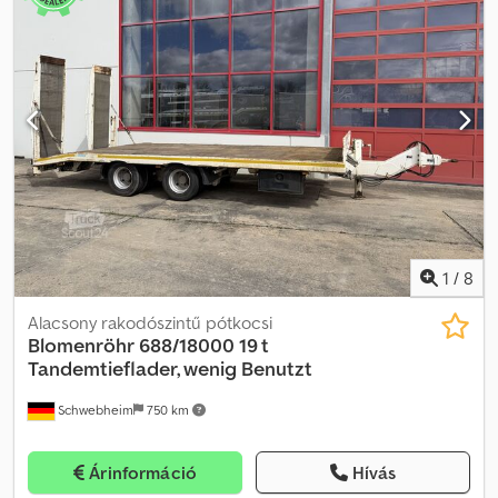
1
/
8
Alacsony rakodószintű pótkocsi
Blomenröhr
688/18000 19 t
Tandemtieflader, wenig Benutzt
Schwebheim
750 km
Árinformáció
Hívás