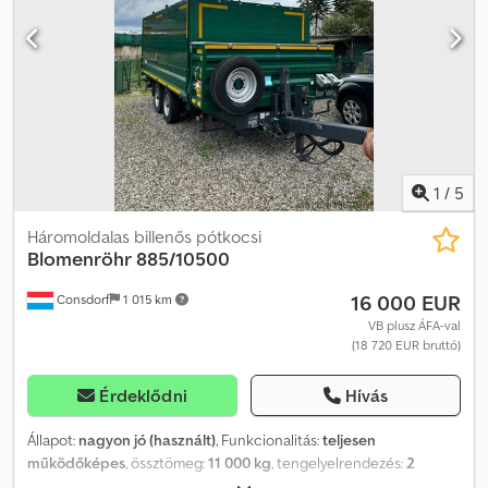
1
/
5
Háromoldalas billenős pótkocsi
Blomenröhr
885/10500
16 000 EUR
Consdorf
1 015 km
VB plusz ÁFA-val
(18 720 EUR bruttó)
Érdeklődni
Hívás
Állapot:
nagyon jó (használt)
, Funkcionalitás:
teljesen
működőképes
, össztömeg:
11 000 kg
, tengelyelrendezés:
2
tengely
, első forgalomba helyezés:
02/2013
, raktér hossza:
7 200