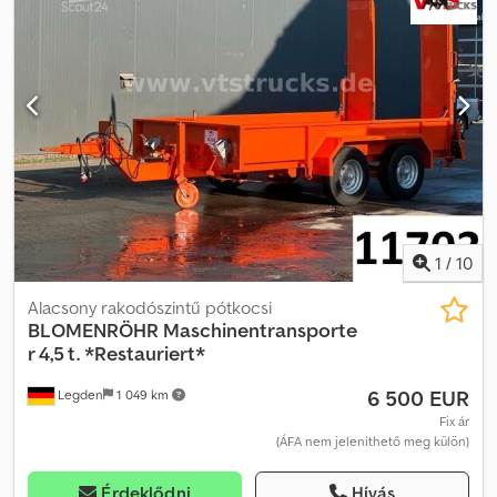
2380 mm Rakodási magasság: kb. 850 mm További információk:
Dsdpfx Alozayqnjdowa - Magasságban állítható támasztóláb -
Kettős gumiabroncsok - BPW tengelyek - 400 mm-es oldalfalak,
összecsukhatóak, középen osztottak - Rögzítőpontok a
rakterületen - Csatlakoztatható hátsó fal - Osztott rámpák
1
/
10
Alacsony rakodószintű pótkocsi
BLOMENRÖHR
Maschinentransporte
r 4,5 t. *Restauriert*
6 500 EUR
Legden
1 049 km
Fix ár
(ÁFA nem jeleníthető meg külön)
Érdeklődni
Hívás