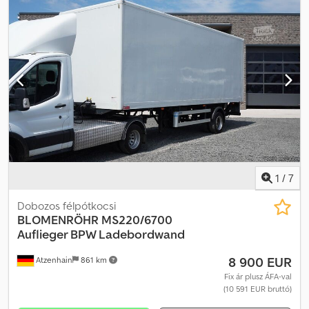
emelőmechanizmussal, oldalt lefelé billenthetők, hátul kétszárnyú
hátsó ajtó. Vonófej fokozatmentesen, magasságban állítható,
vonóhorog 40 mm. 1 pár alumínium rámpák, zárt rekeszekben, a
billenccel szerelt plató alatt. Rakodási magasság üresen kb. 930
mm. Kétfokozatú támasztóláb elöl, összecsukható támasztólábak
hátul, szerszámtár. Kettős légfékrendszer, egyvezetékes
hidraulikus rendszer, 24 volt. BPW tengelyek, parabolikus
felfüggesztés kiegyensúlyozó egységgel, EBS. Gumiabroncsok:
235-75R17.5. Alváz fekete, felépítmény fehér. = További információk
= Saját tömeg: 3070 kg Djdpfx Aezkpvysldewa Teherbírás: 8830 kg
Megengedett össztömeg: 11 900 kg Elöl használt gumiabroncs:
235-75R17.5 Hátul használt gumiabroncs: 235-75R17.5 Gyártási
ország: DE További információkért forduljon Jan-Marc
1
/
7
Schwickerthez.
Dobozos félpótkocsi
BLOMENRÖHR
MS220/6700
Auflieger BPW Ladebordwand
8 900 EUR
Atzenhain
861 km
Fix ár plusz ÁFA-val
(10 591 EUR bruttó)