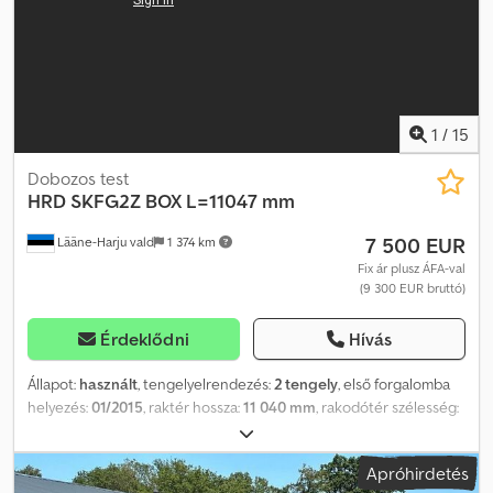
kormányzott tengely Saját tömeg: 9 180 kg Teherbírás: 35 820 kg
Össztömeg: 45 000 kg
1
/
15
Dobozos test
HRD
SKFG2Z BOX L=11047 mm
7 500 EUR
Lääne-Harju vald
1 374 km
Fix ár plusz ÁFA-val
(9 300 EUR bruttó)
Érdeklődni
Hívás
Állapot:
használt
, tengelyelrendezés:
2 tengely
, első forgalomba
helyezés:
01/2015
, raktér hossza:
11 040 mm
, rakodótér szélesség:
2 530 mm
, raktérmagasság:
2 600 mm
, teljes hossz:
11 370 mm
,
teljes szélesség:
2 590 mm
, teljes magasság:
3 980 mm
,
Apróhirdetés
felfüggesztés:
levegő
, Gyártási év:
2014
, = További opciók és