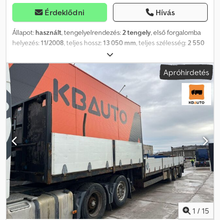
Érdeklődni
Hívás
Állapot:
használt
, tengelyelrendezés:
2 tengely
, első forgalomba
helyezés:
11/2008
, teljes hossz:
13 050 mm
, teljes szélesség:
2 550
mm
, felfüggesztés:
levegő
, Gyártási év:
2008
, További információk:
Márka: HRD Típus: SKFG2Z Felépítmény: platform (platform hossz:
Apróhirdetés
12800 mm) Gyártási év: 2008.11 Felfüggesztés: légrugós Fékek:
tárcsafék Méretek: H/Sz: 13050 mm / 2550 mm Tömegek:
össz./saját: 38 000 kg / 7 350 kg Felfüggesztés típusa: légrugós
Fékek: tárcsafék = További információ = Codsutgkaopfx Agxjha
Felfüggesztés: légrugós Saját tömeg: 7 350 kg Teherbírás: 30 650
kg Megengedett össztömeg (GVW): 38 000 kg
1
/
15