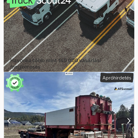
nem használták. Codpfezqpiaox Agxjha Azonnal szállítható.
Megjegyzések: EU-minősítés nincs, ezzel kapcsolatban költségek
merülhetnek fel. Erős rozsdásodás TÜV: Nem EU engedélyezett
eddig: 25.11.2021 Saját tömeg: 11.750 Hasznos teher: 36.250
Szélesség: 255 Hossz: 1374 Modell: Jumbosemi kihúzhatóval =
További információk = További információkért vegye fel a
kapcsolatot az ATS Norway-val.
Havonta több mint 140 000 vásárlási
megkeresés
Apróhirdetés
Válassza ki a kereskedői csomagot