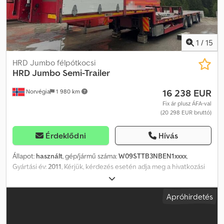
1
/
15
HRD Jumbo félpótkocsi
HRD
Jumbo Semi-Trailer
16 238 EUR
Norvégia
1 980 km
Fix ár plusz ÁFA-val
(20 298 EUR bruttó)
Érdeklődni
Hívás
Állapot:
használt
, gép/jármű száma:
W09STTB3NBEN1xxxx
,
Gyártási év:
2011
, Kérjük, kérdezés esetén adja meg a hivatkozási
számot: 23761 Műszaki adatok: Chodpfx Aezqqqregxsa Gyártási év:
2011 Gumiabroncsok (lásd a képeken) Hossz: 1375 cm Szélesség:
Apróhirdetés
254 cm Tengelytáv: 213/182 cm Saját tömeg: 10 710 kg Teherbírás:
39 290 kg Szerszámosláda Önbeálló 3. tengely Azonnal elérhető
Leírás: HRD Jumbo félpótkocsi 2011-es évjáratból. Önbeálló