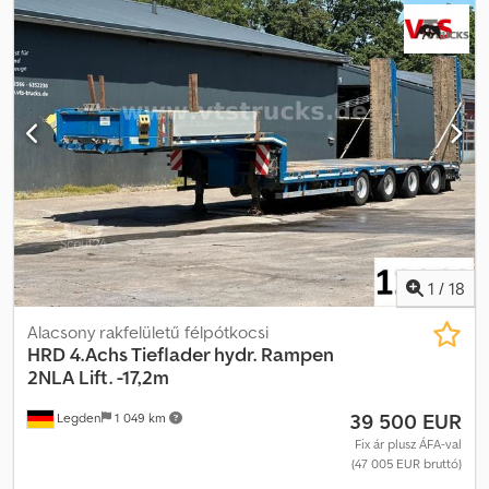
tartozékok = - Teljes oldalfal nyitható = Megjegyzések = További
információk : Cjdpeylkm Djfx Agxjha Márka: HRD Típus: SKFG2Z
Felépítmény: zárt doboz (dobozfűtéssel / doboz hossza: 11047 mm /
szélessége: 2535 mm / magassága: 2601 mm) Évjárat: 2014.12.
Alvázszám: ...EN10055 Felfüggesztés: légrugós Fékrendszer:
tárcsafék Méretek (H/Sz/M): 11372 mm / 2590 mm / 3981 mm
Tömeg (össz./üres): 35000 kg / 8720 kg Modellév: 2014
Felfüggesztés típusa: légrugós Fékrendszer: tárcsafék Emelhető
tengely: emelhető tengely Kormányzás: kormányzott = További
információk = Felfüggesztés: légrugós felfüggesztés Első tengely:
emelhető tengely Hátsó tengely: kormányzott tengely Önsúly:
8.720 kg Teherbírás: 26.280 kg Megengedett össztömeg (GVW):
35.000 kg
1
/
18
Alacsony rakfelületű félpótkocsi
HRD
4.Achs Tieflader hydr. Rampen
2NLA Lift. -17,2m
39 500 EUR
Legden
1 049 km
Fix ár plusz ÁFA-val
(47 005 EUR bruttó)