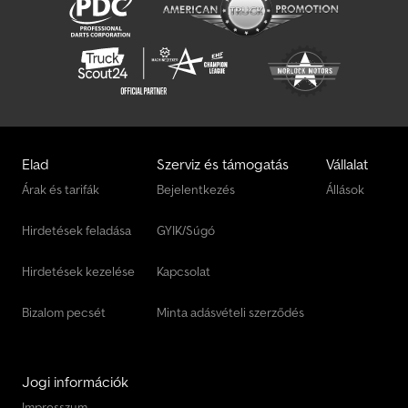
Elad
Szerviz és támogatás
Vállalat
Árak és tarifák
Bejelentkezés
Állások
Hirdetések feladása
GYIK/Súgó
Hirdetések kezelése
Kapcsolat
Bizalom pecsét
Minta adásvételi szerződés
Jogi információk
Impresszum