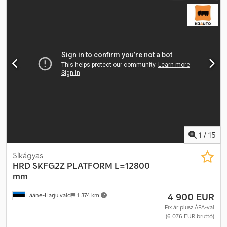
jó állapotban Frissen fényezett Saját tömeg: 8 910 kg
Megengedett össztömeg: 50 000 kg Azonnal elérhető Leírás: HRD
Jumbo nyerges pótkocsi, 3 tengelyes, 2012-es évjárat. Tulajdonos
szerint a fékek jó állapotban vannak. Azonnal elérhető. Műszaki
vizsga: Igen EU jóváhagyás érvényessége: 2027.05.06-ig Saját
tömeg: 8 910 kg Össztömeg: 50 000 kg Chjdpfezqqrpox Agxea
Modell: 3 tengelyes Jumbo nyerges pótkocsi = További
információk = További információért keresse az ATS Norway-t.
1
/
15
Síkágyas
HRD
SKFG2Z PLATFORM L=12800
mm
4 900 EUR
Lääne-Harju vald
1 374 km
Fix ár plusz ÁFA-val
(6 076 EUR bruttó)