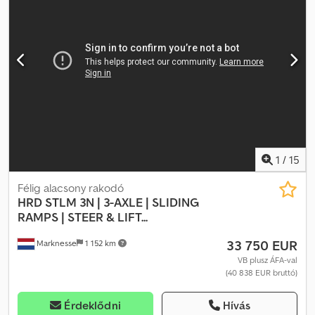
harmadik tengellyel felszerelve. Rövid határidővel szállítható. TÜV:
Igen EU engedély érvényes: 2027.03.16-ig Saját tömeg: 10 710
Teherbírás: 39 290 Szélesség: 254 Hossz: 1375 Modell: jumbosemi -
Engedélyezve 2027.03-ig. = További információ = További
információért forduljon az ATS Norway céghez.
1
/
15
Félig alacsony rakodó
HRD
STLM 3N | 3-AXLE | SLIDING
RAMPS | STEER & LIFT...
33 750 EUR
Marknesse
1 152 km
VB plusz ÁFA-val
(40 838 EUR bruttó)
Érdeklődni
Hívás