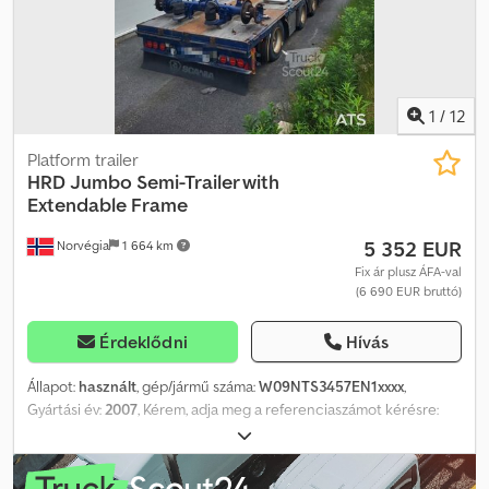
1
/
12
Platform trailer
HRD
Jumbo Semi-Trailer with
Extendable Frame
5 352 EUR
Norvégia
1 664 km
Fix ár plusz ÁFA-val
(6 690 EUR bruttó)
Érdeklődni
Hívás
Állapot:
használt
, gép/jármű száma:
W09NTS3457EN1xxxx
,
Gyártási év:
2007
, Kérem, adja meg a referenciaszámot kérésre:
23692 Műszaki adatok: Gyártási év: 2007 Hossz: 1374 cm Szélesség:
255 cm Tengelytáv: 131/191 cm Saját tömeg: 11.750 kg Maximális
hasznos teher: 36.250 kg Szerszámos szekrény Új fékek, azóta