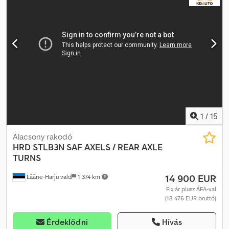
Agxja Össztömeg: 38 000 kg Szélesség: 247 cm Hossz: 1 027 cm
Modell: 2 tengelyes jumbo félpótkocsi. = További információ =
További információért vegye fel a kapcsolatot az ATS Norway-jel.
1
/
15
Alacsony rakodó
HRD
STLB3N SAF AXELS / REAR AXLE
TURNS
14 900 EUR
Lääne-Harju vald
1 374 km
Fix ár plusz ÁFA-val
(18 476 EUR bruttó)
Érdeklődni
Hívás