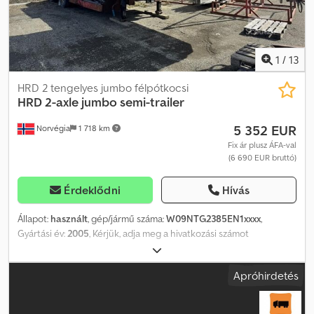
1
/
13
HRD 2 tengelyes jumbo félpótkocsi
HRD
2-axle jumbo semi-trailer
5 352 EUR
Norvégia
1 718 km
Fix ár plusz ÁFA-val
(6 690 EUR bruttó)
Érdeklődni
Hívás
Állapot:
használt
, gép/jármű száma:
W09NTG2385EN1xxxx
,
Gyártási év:
2005
, Kérjük, adja meg a hivatkozási számot
érdeklődéskor: 23133 Műszaki adatok: 2 tengely Első tengelynél
emelés Második tengelynél kormányzás Kényszerkormányzás
Apróhirdetés
Önsúly: 7 220 kg Azonnal elérhető Leírás: HRD jumbo félpótkocsi
kényszerkormányzással. Azonnal szállítható. TÜV: Nem EU-
engedély érvényes: 2025.11.23-ig Önsúly: 7 220 kg Chjdpszqqn Rjfx