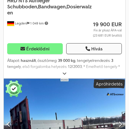
HRD
NTS Auflieger
Schubboden,Bandwagen,Dosierwalz
en
19 900 EUR
Legden
1 049 km
Fix ár plusz ÁFA-val
(23 681 EUR bruttó)
Érdeklődni
Hívás
Állapot:
használt
, össztömeg:
39 000 kg
, tengelyelrendezés:
3
tengely
, első forgalomba helyezés:
12/2003
, * Emelhető tengely *
BPW tengelyek * Szállítószalag * Tolópadló * Ponyva *
Adagolóhenger Cjdpfevyxzbjx Agxoha * Saját tömeg: 9 860 kg ----
Apróhirdetés
-Belső járműszám: 9815----Az adatok pontatlanságáért és az
időközi értékesítésért felelősséget nem vállalunk. WhatsApp-
támogatás elérhető! Járművel kapcsolatos kérdések esetén vagy
további információért írjon nekünk kényelmesen WhatsApp-on.
Whatsapp Whatsapp