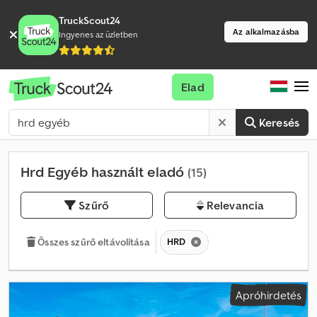
TruckScout24
Az alkalmazásba
Ingyenes az üzletben
Elad
Keresés
Hrd Egyéb használt eladó
(15)
Szűrő
Relevancia
HRD
Összes szűrő eltávolítása
Apróhirdetés