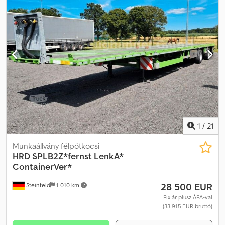
1
/
21
Munkaállvány félpótkocsi
HRD
SPLB2Z*fernst LenkA*
ContainerVer*
28 500 EUR
Steinfeld
1 010 km
Fix ár plusz ÁFA-val
(33 915 EUR bruttó)