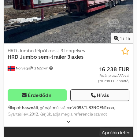
1
/
15
HRD Jumbo félpótkocsi, 3 tengelyes
HRD
Jumbo semi-trailer 3 axles
16 238 EUR
Norvégia
2 522 km
Fix ár plusz ÁFA-val
(20 298 EUR bruttó)
Érdeklődni
Hívás
Állapot:
használt
, gép/jármű száma:
W09STLB3NCEN1xxxx
,
Gyártási év:
2012
, Kérjük, adja meg a referencia számot
érdeklődéskor: 22956 Műszaki adatok: Gyártási év: 2012 3.
tengelynél kormányozható 1. tengely emelhető Jó állapotú gumik
Apróhirdetés
(lásd képek) Alsó szint hossza: 9,50 m Felső szint hossza: 4 m Fékek