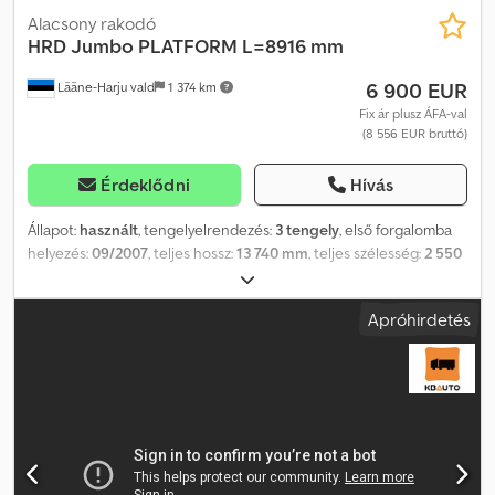
Alacsony rakodó
HRD
Jumbo PLATFORM L=8916 mm
6 900 EUR
Lääne-Harju vald
1 374 km
Fix ár plusz ÁFA-val
(8 556 EUR bruttó)
Érdeklődni
Hívás
Állapot:
használt
, tengelyelrendezés:
3 tengely
, első forgalomba
helyezés:
09/2007
, teljes hossz:
13 740 mm
, teljes szélesség:
2 550
mm
, felfüggesztés:
levegő
, Gyártási év:
2007
, További információk:
Márka: HRD Típus: Jumbo Felépítmény: mélyágyas (platform
Apróhirdetés
L=8916 mm) Gyártási év: 2007.09 Felfüggesztés: légrugózás Fékek:
dobfékek Méretek: H/Sz: 13 740 mm / 2 550 mm Tömegek: össz./
üres: 45 000 kg / 9 180 kg Felfüggesztés típusa: légrugós Fékek:
dobfékek Cedpfx Agsutb Tpjxsha Emelhető tengely: Emelhető
tengely Felfüggesztés típusa: légrugós Fékek: dobfékek
Felfüggesztés típusa: légrugós Fékek: dobfékek Kormányzás:
kormányzott tengely = További információk = Felfüggesztés:
légrugós Első tengely: emelhető tengely Hátsó tengely: