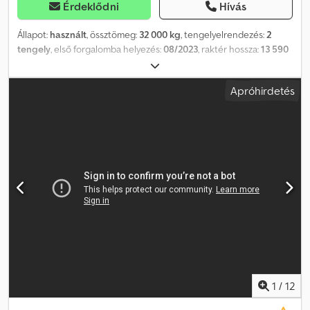
Érdeklődni
Hívás
Állapot:
használt
, össztömeg:
32 000 kg
, tengelyelrendezés:
2
tengely
, első forgalomba helyezés:
08/2023
, raktér hossza:
13 590
mm
, rakodótér szélesség:
2 540 mm
, teljes szélesség:
2 540 mm
,
teljes magasság:
1 200 mm
, Felszereltség:
ABS
, VIN:
Apróhirdetés
WO9SPLB2ZPEN10217 2 tengelyes, nyerges vontató HRD típus:
SPLB2Z Platformos, nyerges félpótkocsi konténerrögzítőkkel
Nyerges teherbírás: 12 000 kg Össztömeg: 20 000 kg
Figyelmeztető táblák túlszélesség jelzésére, kihúzható
Kormányzás: Kivitel: VSE ETS II, mindkét tengelyen Tengelyek /
felfüggesztés: Szám / súly / gyártó: 2 x 10 000 kg, SAF Fék: dobfék
17.5" Felfüggesztés: pneumatikus, emelő- és süllyesztő funkcióval
Tengelyemelő: nem tartozék Tengelytáv: 2100 mm Kerék méret:
235 / 75 R17.5", 10 lyukas acélfelniken szerelve Mennyiség: 8
Rozsdamentes acél tárolórekeszek Rögzítési pozíciók: 6 pár, a
következő pozíciókhoz alkalmas: - 11 000 mm híd, hátsó részhez
igazítva - 11 000 mm híd, elülső részhez igazítva - 2 400 mm híd,
hátsó részhez igazítva - 2 400 mm híd, elülső részhez igazítva
Rakományrögzítés Rögzítőpontok típusa: 50kN Vario (lásd a
1
/
12
mellékletet) Mennyiség + pozíció: 11 pár a külső keretben