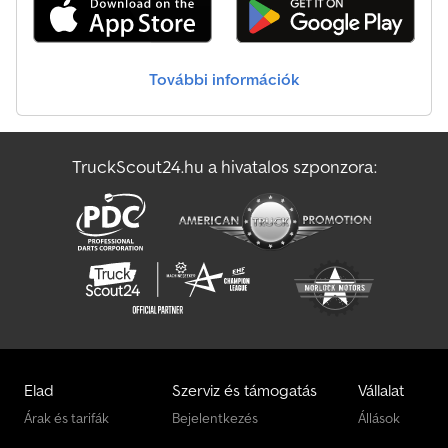
Legördülős Szállító
Növényvédelmi & Műtrágyázó Gép
További információk
Silos Felépítmény
Szabván Felépítmény
TruckScout24.hu a hivatalos szponzora:
Tartélyos Felépítmény
Ztalajlazító Gép
Elad
Szerviz és támogatás
Vállalat
Árak és tarifák
Bejelentkezés
Állások