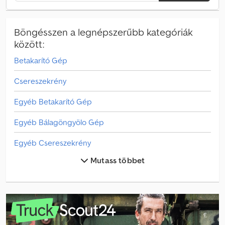
Böngésszen a legnépszerűbb kategóriák
között:
Betakarító Gép
Csereszekrény
Egyéb Betakarító Gép
Egyéb Bálagöngyölo Gép
Egyéb Csereszekrény
Mutass többet
Egyéb Cseretartály
Egyéb Felépítmény
Egyéb Gyümölcs- És Szőlőtermesztési Gép