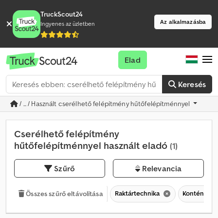
TruckScout24
Az alkalmazásba
Ingyenes az üzletben
Elad
Keresés
/ ... / Használt cserélhető felépítmény hűtőfelépítménnyel
Cserélhető felépítmény
hűtőfelépítménnyel használt eladó
(1)
Szűrő
Relevancia
Raktártechnika
Konténerek
Összes szűrő eltávolítása