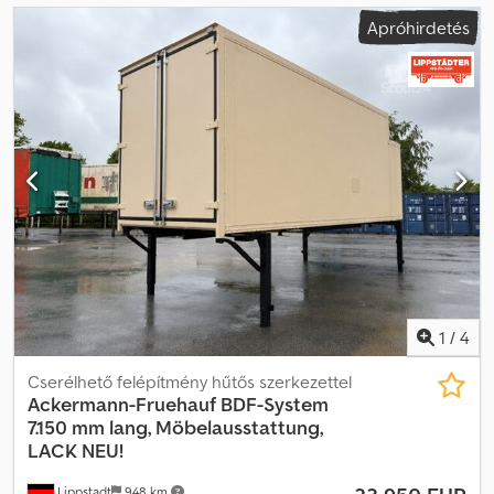
Apróhirdetés
1
/
4
Cserélhető felépítmény hűtős szerkezettel
Ackermann-Fruehauf
BDF-System
7.150 mm lang, Möbelausstattung,
LACK NEU!
Lippstadt
948 km