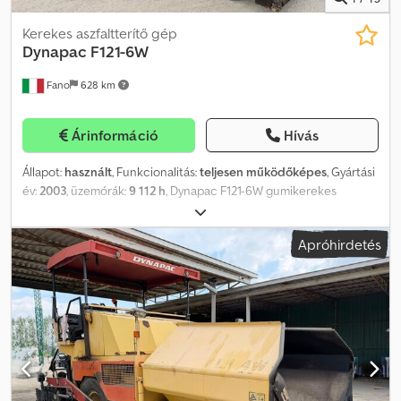
Kerekes aszfaltterítő gép
Dynapac
F121-6W
Fano
628 km
Árinformáció
Hívás
Állapot:
használt
, Funkcionalitás:
teljesen működőképes
, Gyártási
év:
2003
, üzemórák:
9 112 h
, Dynapac F121-6W gumikerekes
aszfaltfiniser Gyártási év: 2003 MAXIMÁLIS MŰKÖDÉSI TÖMEG:
16.000 kg Codpfx Ajzr Ezbjiqorf Motor típusa: Cummins QSB 5. 6x6
Apróhirdetés
Üzemóra: 9112 Jó általános állapotban MINDEN MÁRKÁJÚ, MAN,
MERCEDES, DAF, RENAULT, VOLVO, SCANIA JÁRMŰVET, ILLETVE
CIFA, SERMAC, PUTZMEISTER FELÉPÍTMÉNNYEL
RENDELKEZŐKET, VAGY CATERPILLAR, FIAT HITACHI, KOMATSU
FÖLDMOZGATÓ GÉPEKET CSERÉRE BESZÁMÍTUNK.