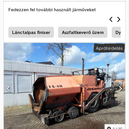
Fedezzen fel további használt járműveket
r
Lánctalpas finiser
Aszfaltkeverő üzem
Dynap
Apróhirdetés