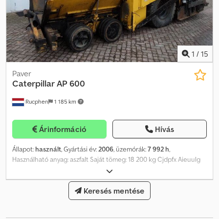
1
/
15
Paver
Caterpillar
AP 600
Rucphen
1 185 km
Árinformáció
Hívás
Állapot:
használt
, Gyártási év:
2006
, üzemórák:
7 992 h
,
Használható anyag: aszfalt Saját tömeg: 18 200 kg Cjdpfx Aieuulg
Njqorf Motormárka: Caterpillar További információért forduljon
J.A.J. Jansenhez.
Keresés mentése