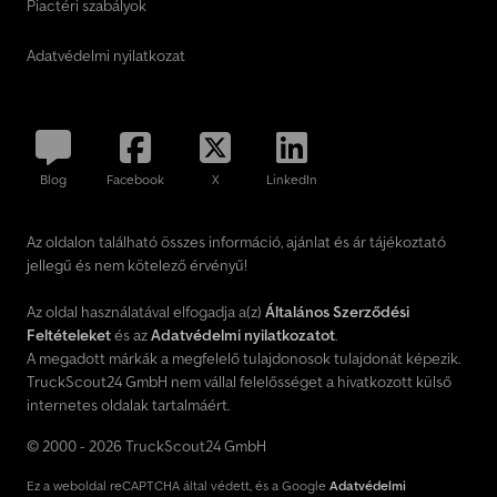
Piactéri szabályok
Adatvédelmi nyilatkozat
Blog
Facebook
X
LinkedIn
Az oldalon található összes információ, ajánlat és ár tájékoztató
jellegű és nem kötelező érvényű!
Az oldal használatával elfogadja a(z)
Általános Szerződési
Feltételeket
és az
Adatvédelmi nyilatkozatot
.
A megadott márkák a megfelelő tulajdonosok tulajdonát képezik.
TruckScout24 GmbH nem vállal felelősséget a hivatkozott külső
internetes oldalak tartalmáért.
© 2000 - 2026 TruckScout24 GmbH
Ez a weboldal reCAPTCHA által védett, és a Google
Adatvédelmi