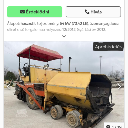
Érdeklődni
Hívás
Állapot:
használt
, teljesítmény:
54 kW (73,42 LE)
, üzemanyagtípus:
dízel
, első forgalomba helyezés:
12/2012
, Gyártási év:
2012
,
üzemórák:
5 580 h
, Sebességváltó: 2 fogaskerekek Codozp
Niwopfx Aiqorf Terjedelem: Építés Alkalmazási anyag: Aszfalt Bruttó
Apróhirdetés
tömeg: 7.300 kg Méretek (LxSxH): 510 x 193 x 265 cm Tengelytáv:
195 cm Motor típusa: Caterpillar C3.3B Garancia: 3 hónapok
1
/
19