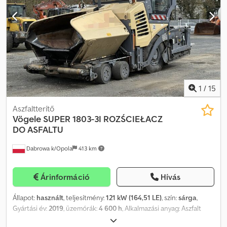
1
/
15
Aszfaltterítő
Vögele
SUPER 1803-3I ROZŚCIEŁACZ
DO ASFALTU
Dabrowa k/Opola
413 km
Árinformáció
Hívás
Állapot:
használt
, teljesítmény:
121 kW (164,51 LE)
, szín:
sárga
,
Gyártási év:
2019
, üzemórák:
4 600 h
, Alkalmazási anyag: Aszfalt
Bruttó tömeg: 18.300 kg Csdpfx Aoyzn Avjiqorf