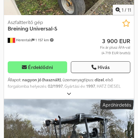
1
/
11
Aszfaltterítő gép
Breining
Universal-S
3 900 EUR
Herentals
1 157 km
Fix ár plusz ÁFA-val
(4 719 EUR bruttó)
Érdeklődni
Hívás
Állapot:
nagyon jó (használt)
, üzemanyagtípus:
dízel
, első
forgalomba helyezés:
02/1997
, Gyártási év:
1997
, HATZ DIESEL
2L40CH 1200 literes tartály = További információk = Credpfsydfa
Aex Aiqjf Felhasználás célja: Építőipar Megengedett össztömeg
Apróhirdetés
(zGG): 3.800 kg Műszaki állapot: nagyon jó Optikai állapot: nagyon
jó Gyártási szám: 12057 További információért keresse Thierry
Leemans-t.