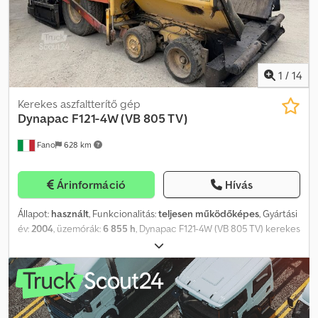
1
/
14
Kerekes aszfaltterítő gép
Dynapac
F121-4W (VB 805 TV)
Fano
628 km
Árinformáció
Hívás
Állapot:
használt
, Funkcionalitás:
teljesen működőképes
, Gyártási
év:
2004
, üzemórák:
6 855 h
, Dynapac F121-4W (VB 805 TV) kerekes
aszfaltfiniser Gyártási év: 2004 Credpfxjzr Ex Ho Aiqef Üzemóra:
6855 Állítható munkaszélesség: 2,55–5 méter Üzemi tömeg: 17 000
kg Cummins 6B5.9-150 motor, 112 kW Jó általános állapotban
CSERE LEHETŐSÉGÉT IS MEGFONTOLJUK BÁRMELY MÁRKÁJÚ
JÁRMŰRE, MAN, MERCEDES, DAF, RENAULT, VOLVO, SCANIA, CIFA,