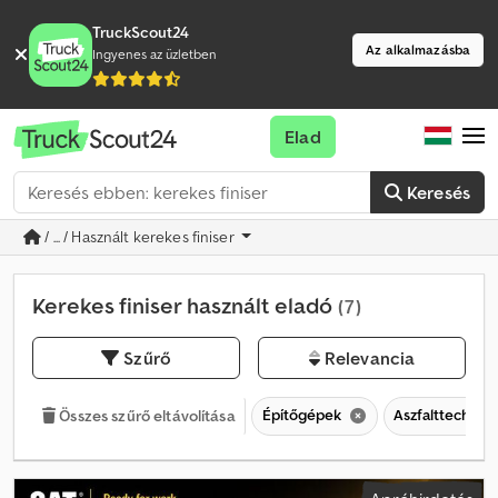
TruckScout24
Az alkalmazásba
Ingyenes az üzletben
Elad
Keresés
/ ... / Használt kerekes finiser
Kerekes finiser használt eladó
(7)
Szűrő
Relevancia
Építőgépek
Aszfalttechnik
Összes szűrő eltávolítása