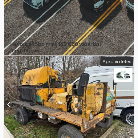
SERMAC, PUTZMEISTER FELÉPÍTMÉNNYEL; VAGY
FÖLDMUNKAGÉPRE (CATERPILLAR, FIAT HITACHI, KOMATSU).
Havonta több mint 140 000 vásárlási
megkeresés
Apróhirdetés
Válassza ki a kereskedői csomagot