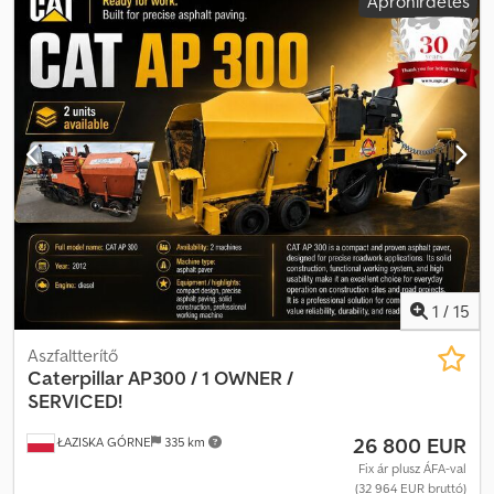
Apróhirdetés
1
/
15
Aszfaltterítő
Caterpillar
AP300 / 1 OWNER /
SERVICED!
26 800 EUR
ŁAZISKA GÓRNE
335 km
Fix ár plusz ÁFA-val
(32 964 EUR bruttó)