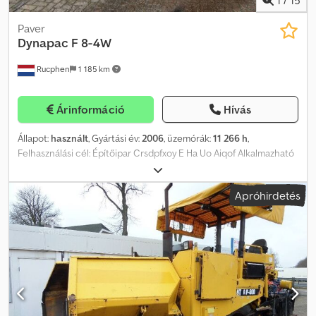
1
/
15
Paver
Dynapac
F 8-4W
Rucphen
1 185 km
Árinformáció
Hívás
Állapot:
használt
, Gyártási év:
2006
, üzemórák:
11 266 h
,
Felhasználási cél: Építőipar Crsdpfxoy E Ha Uo Aiqof Alkalmazható
anyag: Aszfalt Üres tömeg: 11.000 kg Motormárka: Deutz BF4M2012
Munkaszélesség: 360 cm További információért lépjen
Apróhirdetés
kapcsolatba J.A.J. Jansennel.