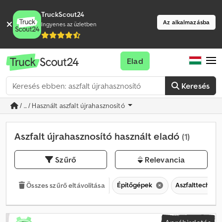
TruckScout24
Az alkalmazásba
Ingyenes az üzletben
Elad
Keresés
/ ... / Használt aszfalt újrahasznosító
Aszfalt újrahasznosító használt eladó
(1)
Szűrő
Relevancia
Építőgépek
Aszfalttechnik
Összes szűrő eltávolítása