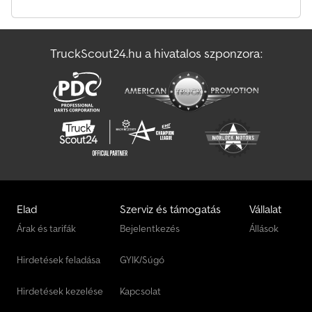
Talajművelő Gép
TruckScout24.hu a hivatalos szponzora:
Ztalajlazító Gép
Építkezési Gép Utánfutó
Elad
Szerviz és támogatás
Vállalat
Árak és tarifák
Bejelentkezés
Állások
Hirdetések feladása
GYIK/Súgó
Hirdetések kezelése
Kapcsolat