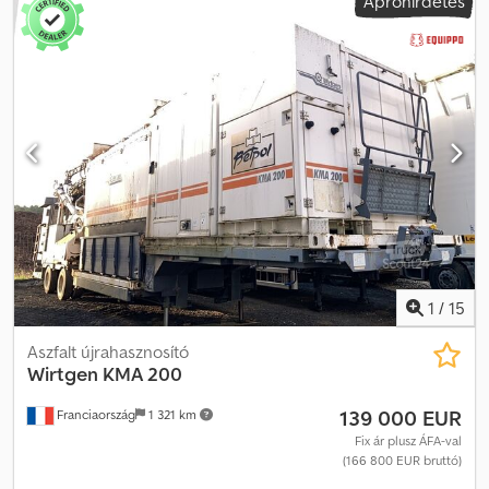
Apróhirdetés
1
/
15
Aszfalt újrahasznosító
Wirtgen
KMA 200
139 000 EUR
Franciaország
1 321 km
Fix ár plusz ÁFA-val
(166 800 EUR bruttó)