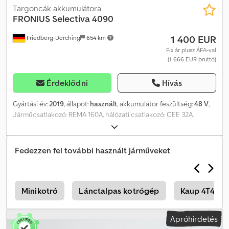
Targoncák akkumulátora
FRONIUS
Selectiva 4090
1 400 EUR
Friedberg-Derching
654 km
Fix ár plusz ÁFA-val
(1 666 EUR bruttó)
Érdeklődni
Hívás
Gyártási év:
2019
, állapot:
használt
, akkumulátor feszültség:
48 V
,
Járműcsatlakozó: REMA 160A, hálózati csatlakozó: CEE 32A.
Használt Fronius Selectiva 4090 akkumulátortöltő 48V/90A,
beleértve a kábeleket és REMA 160A csatlakozókat, valamint CEE
32A hálózati csatlakozót. Djdpoztgrkofx Al Njkr
Fedezzen fel további használt járműveket
k
Minikotró
Lánctalpas kotrógép
Kaup 4T410Z
Apróhirdetés