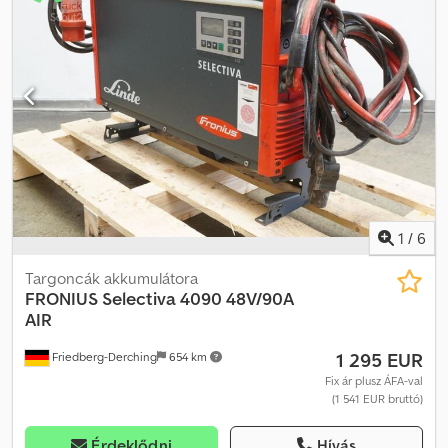
acél tartóban, DIN C szabványnak megfelelően, feltöltve és töltve,
elektrolitkeveréssel, beleértve a kábeleket és az REMA 160A
csatlakozót. Dkjdjztgqyspfx Al Ner
1
/
6
Targoncák akkumulátora
FRONIUS
Selectiva 4090 48V/90A
AIR
1 295 EUR
Friedberg-Derching
654 km
Fix ár plusz ÁFA-val
(1 541 EUR bruttó)
Érdeklődni
Hívás