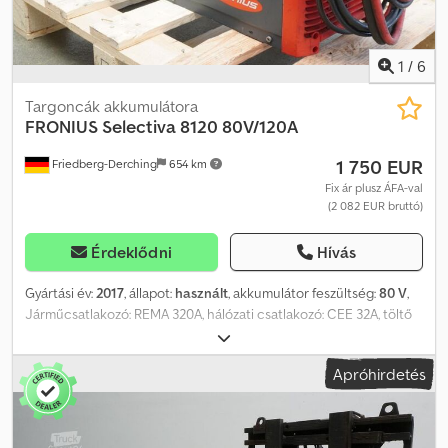
1
/
6
Targoncák akkumulátora
FRONIUS
Selectiva 8120 80V/120A
1 750 EUR
Friedberg-Derching
654 km
Fix ár plusz ÁFA-val
(2 082 EUR bruttó)
Érdeklődni
Hívás
Gyártási év:
2017
, állapot:
használt
, akkumulátor feszültség:
80 V
,
Járműcsatlakozó: REMA 320A, hálózati csatlakozó: CEE 32A, töltő
EUW-vel, használt Fronius Selectiva 8120 80V/120A
akkumulátortöltő, elektrolitkeverővel, beleértve a REMA 320A
Apróhirdetés
kábelt és csatlakozót, valamint a CEE 32A hálózati csatlakozót.
Dksdpfx Aljzq H Dno Nsr