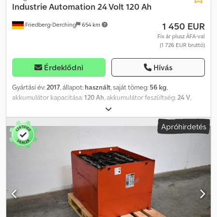
Industrie Automation
24 Volt 120 Ah
1 450 EUR
Friedberg-Derching
654 km
Fix ár plusz ÁFA-val
(1 726 EUR bruttó)
Érdeklődni
Hívás
Gyártási év:
2017
, állapot:
használt
, saját tömeg:
56 kg
,
akkumulátor kapacitása:
120 Ah
, akkumulátor feszültség:
24 V
,
Akkumulátor típusa: 24 Volt 120 Ah, DIN B akkumulátortálca,
akkumulátor méretei: 627 x 212 x 631, járműcsatlakozó: REMA 80A,
Apróhirdetés
hálózati csatlakozó: Schuko 230V, liflex lítiumion-
akkumulátorrendszer acéltálcába beépítve (tálca a tálcában
rendszer), a tálca kiegészítő súllyal felszerelt, 80A REMA
csatlakozó jármű- és töltőkészülék-felismeréssel, beleértve a
kisütésjelzőt, beépített powertron liflex speciális 24V/50A
fedélzeti IP66 töltővel, Can-Bus csatlakozással. Teljes feltöltés
töltési ideje: kb. 2,5 óra. Bemeneti feszültség: 1 fázis, 230V/N/PE, 50
Hz, töltőkábel REMA 160A töltőcsatlakozóval a járműhöz, 80A
készülék 2,5 m tartós spirálhálózati kábellel, Schuko 16A dugóval,