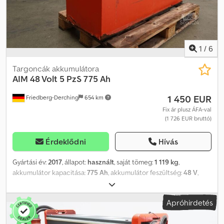
1
/
6
Targoncák akkumulátora
AIM
48 Volt 5 PzS 775 Ah
1 450 EUR
Friedberg-Derching
654 km
Fix ár plusz ÁFA-val
(1 726 EUR bruttó)
Érdeklődni
Hívás
Gyártási év:
2017
, állapot:
használt
, saját tömeg:
1 119 kg
,
akkumulátor kapacitása:
775 Ah
, akkumulátor feszültség:
48 V
,
Akkumulátor típusa: 48 V, 5 PzS 775 Ah, Aquamatic rendszerrel és
elektrolitkeveréssel ellátott akkumulátor, DIN C akkumulátortartó,
Apróhirdetés
akkumulátor méretei: 1220 x 424 x 784 mm, járműcsatlakozó: MRC
160A, hatékonyság: 70%, használt 48 V-os AIM hajtóakkumulátor