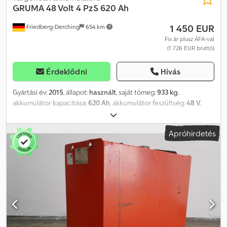
GRUMA
48 Volt 4 PzS 620 Ah
1 450 EUR
Friedberg-Derching
654 km
Fix ár plusz ÁFA-val
(1 726 EUR bruttó)
Érdeklődni
Hívás
Gyártási év:
2015
, állapot:
használt
, saját tömeg:
933 kg
,
akkumulátor kapacitása:
620 Ah
, akkumulátor feszültség:
48 V
,
Akkumulátor típusa: 48 V, 4 PzS 620 Ah, Aquamatic rendszerrel és
elektrolit-keverővel ellátott akkumulátor, DIN C akkumulátortartó,
Apróhirdetés
akkumulátor méretei: 1220 x 352 x 784 mm, járműcsatlakozó: MRC
160A, hatásfok: 57%, használt 48 V GRUMA hajtóakkumulátor acél
akkumulátortartóban (DIN C), feltöltve és töltve, elektrolit-
keverővel, beleértve a kábeleket és az MRC 160A csatlakozót.
Dsdpfx Aoztgq Hsl Nekr