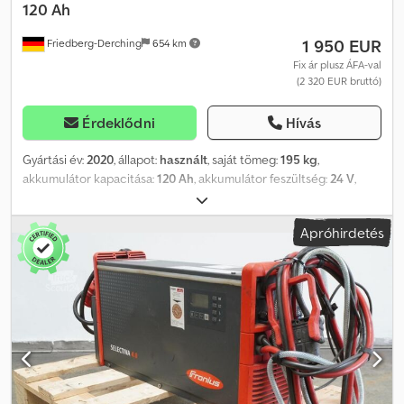
120 Ah
1 950 EUR
Friedberg-Derching
654 km
Fix ár plusz ÁFA-val
(2 320 EUR bruttó)
Érdeklődni
Hívás
Gyártási év:
2020
, állapot:
használt
, saját tömeg:
195 kg
,
akkumulátor kapacitása:
120 Ah
, akkumulátor feszültség:
24 V
,
Akkutípus: 24 V, 2 db PzS 120 Ah, DIN B akkumulátortartó,
függőleges akkumulátorcsere, járműcsatlakozó: REMA 160A,
Apróhirdetés
használt, ipari automatizálásra szánt lítium-energiatároló rendszer,
Liflex 24V/120Ah típusú, Li-ion akkumulátor, beépített töltővel,
feltöltve, beleértve az akkumulátorkábelt és -csatlakozót (Rema
160A), emellett további akkumulátorkábel és -csatlakozó (MRC
80A), töltőcsatlakozó: Schuko. Dkodpfx Aljzgn A Ro Njr