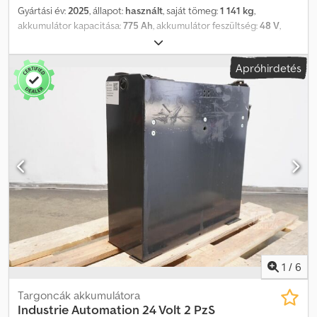
Gyártási év:
2025
, állapot:
használt
, saját tömeg:
1 141 kg
,
akkumulátor kapacitása:
775 Ah
, akkumulátor feszültség:
48 V
,
Akkumulátor típusa: 48 Volt 5 PzS 775 Ah, Aquamatic az
akkumulátoron, DIN A akkumulátortálca, akkumulátor méretei: 832
Apróhirdetés
x 631 x 784 mm, járműcsatlakozó: REMA 160A, akkumulátor felújítás:
2025.09.30., gyárilag felújított Q2 GRUMA 48V hajtóakkumulátor
DIN A acéltálcában, feltöltve és feltöltve, tartozék: kábel és REMA
160A csatlakozó, tálca színe RAL 7021 feketeszürke. Dsdexuuq
Rjpfx Al Nskr
1
/
6
Targoncák akkumulátora
Industrie Automation
24 Volt 2 PzS