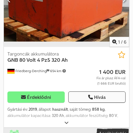
1
/
6
Targoncák akkumulátora
GNB
80 Volt 4 PzS 320 Ah
1 400 EUR
Friedberg-Derching
654 km
Fix ár plusz ÁFA-val
(1 666 EUR bruttó)
Érdeklődni
Hívás
Gyártási év:
2019
, állapot:
használt
, saját tömeg:
858 kg
,
akkumulátor kapacitása:
320 Ah
, akkumulátor feszültség:
80 V
,
Akkumulátortípus: 80 Volt 4 PzS 320 Ah, Aquamatic az
akkumulátoron, DIN A akkumulátortálca, akkumulátor méretei: