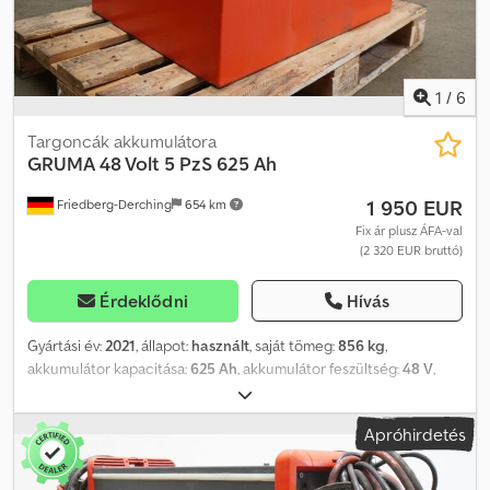
1
/
6
Targoncák akkumulátora
GRUMA
48 Volt 5 PzS 625 Ah
1 950 EUR
Friedberg-Derching
654 km
Fix ár plusz ÁFA-val
(2 320 EUR bruttó)
Érdeklődni
Hívás
Gyártási év:
2021
, állapot:
használt
, saját tömeg:
856 kg
,
akkumulátor kapacitása:
625 Ah
, akkumulátor feszültség:
48 V
,
Akkumulátor típusa: 48 V, 5 PzS 625 Ah, Aquamatic akkumulátor-
kezelő rendszerrel, DIN A akkumulátortartó, akkumulátor méretei:
Apróhirdetés
827 x 627 x 627 mm, járműcsatlakozó: REMA 160A, hatékonyság:
76%, használt 48 V-os GRUMA hajtóakkumulátor acél
akkumulátortartóban, DIN A szabvány szerint, feltöltve és