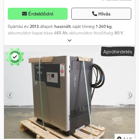
Érdeklődni
Hívás
Gyártási év:
2013
, állapot:
használt
, saját tömeg:
1 240 kg
,
akkumulátor kapacitása:
465 Ah
, akkumulátor feszültség:
80 V
,
Akkumulátor típusa: 80 Volt 3 PZM 465 Ah, Aquamatic az
akkumulátoron, DIN A acél akkumulátortartó, akkumulátor
Apróhirdetés
méretek: 1025 x 564 x 784 mm, járműcsatlakozó: REMA 160A,
hatékonyság: 20%, használt HAWKER waterless hajtóakkumulátor
DIN A acéltartóban, feltöltve és töltve, beleértve a kábeleket és az
MRC 160A csatlakozót. Dodpfx Aljztk Hls Njkr
1
/
6