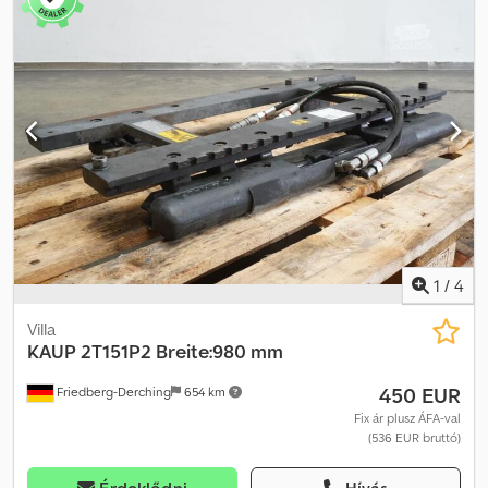
1
/
4
Villa
KAUP
2T151P2 Breite:980 mm
450 EUR
Friedberg-Derching
654 km
Fix ár plusz ÁFA-val
(536 EUR bruttó)
Érdeklődni
Hívás