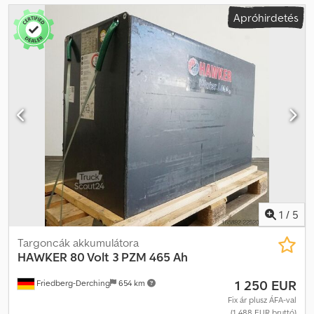
Apróhirdetés
1
/
5
Targoncák akkumulátora
HAWKER
80 Volt 3 PZM 465 Ah
1 250 EUR
Friedberg-Derching
654 km
Fix ár plusz ÁFA-val
(1 488 EUR bruttó)