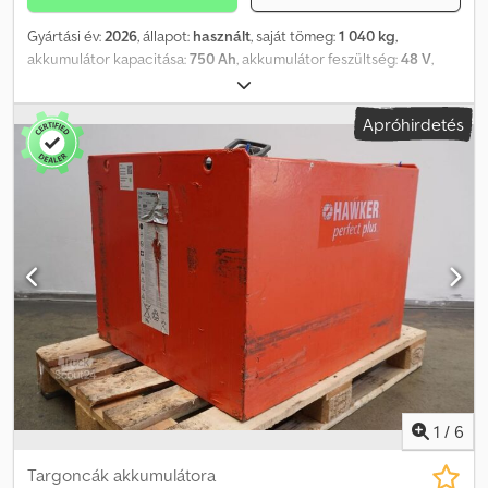
Gyártási év:
2026
, állapot:
használt
, saját tömeg:
1 040 kg
,
akkumulátor kapacitása:
750 Ah
, akkumulátor feszültség:
48 V
,
Akkumulátor típusa: 48 V, 6 PzS 750 Ah, Aquamatic rendszerrel
ellátott akkumulátor, DIN B akkumulátortartó, akkumulátor
Apróhirdetés
méretei: 830 x 735 x 625 mm, járműcsatlakozó: REMA 320A,
hatásfok: 93%, gyárilag felújított 48 V Gruma hajtóakkumulátor
acél tartóban (DIN A), feltöltve és készen áll a használatra,
beleértve az Aquamatic rendszert, kábeleket és a REMA 320A
csatlakozót. Dkjdpfezq S T Iox Al Nor
1
/
6
Targoncák akkumulátora