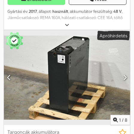
Gyártási év:
2017
, állapot:
használt
, akkumulátor feszültség:
48 V
,
Járműcsatlakozó: REMA 160A, hálózati csatlakozó: CEE 16A, töltő
EUW-val, használt Fronius HF akkumulátortöltő, Selectiva 4090
48V/90A, elektrolitkeverővel, kábel és REMA 160A csatlakozóval,
Apróhirdetés
CEE 16A hálózati csatlakozóval, falra szerelhető konzollal együtt.
Dksdsztgqtspfx Al Ner
1
/
8
Targoncák akkumulátora