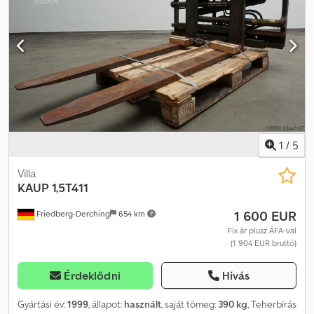
1
/
5
Villa
KAUP
1,5T411
1 600 EUR
Friedberg-Derching
654 km
Fix ár plusz ÁFA-val
(1 904 EUR bruttó)
Érdeklődni
Hívás
Gyártási év:
1999
, állapot:
használt
, saját tömeg:
390 kg
, Teherbírás