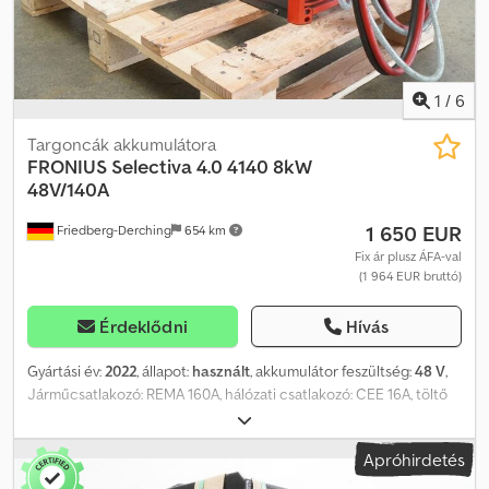
1
/
6
Targoncák akkumulátora
FRONIUS
Selectiva 4.0 4140 8kW
48V/140A
1 650 EUR
Friedberg-Derching
654 km
Fix ár plusz ÁFA-val
(1 964 EUR bruttó)
Érdeklődni
Hívás
Gyártási év:
2022
, állapot:
használt
, akkumulátor feszültség:
48 V
,
Járműcsatlakozó: REMA 160A, hálózati csatlakozó: CEE 16A, töltő
EUW-vel, használt Fronius HF akkumulátortöltő, Selectiva 4.0 4140,
48V/140A, elektrolitkeverővel, beleértve a REMA 160 kábelt és
Apróhirdetés
csatlakozót, valamint a CEE 16A hálózati csatlakozót. Dsdszrqbtjpfx
Al Nokr