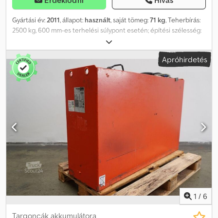
Gyártási év:
2011
, állapot:
használt
, saját tömeg:
71 kg
, Teherbírás:
2500 kg, 600 mm-es terhelési súlypont esetén; építési szélesség:
980 mm; felfüggesztés: FEM2; előreugró méret: 72 mm; saját
súlypont: 35 mm; használt KAUP oldalsó eltoló egység 2T151P2,
Apróhirdetés
szélesség: 980 mm, oldalsó eltolás: +/- 100 mm, gyorscsatlakozós
tömlőcsatlakozással; villáskar szélessége: 980, terhelés súlypontja:
600, saját súlypont: 35. Djdpfx Aoztgq Tjl Nskr
1
/
6
Targoncák akkumulátora