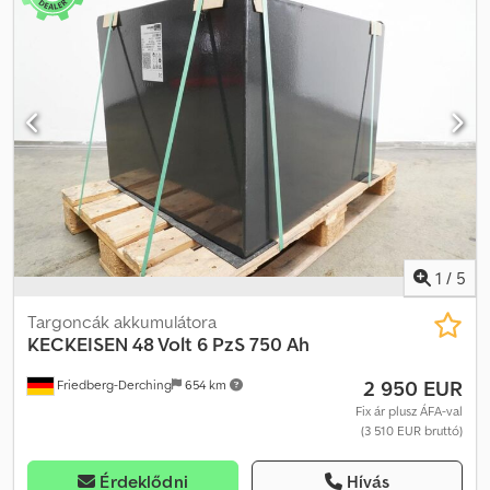
1
/
5
Targoncák akkumulátora
KECKEISEN
48 Volt 6 PzS 750 Ah
2 950 EUR
Friedberg-Derching
654 km
Fix ár plusz ÁFA-val
(3 510 EUR bruttó)
Érdeklődni
Hívás