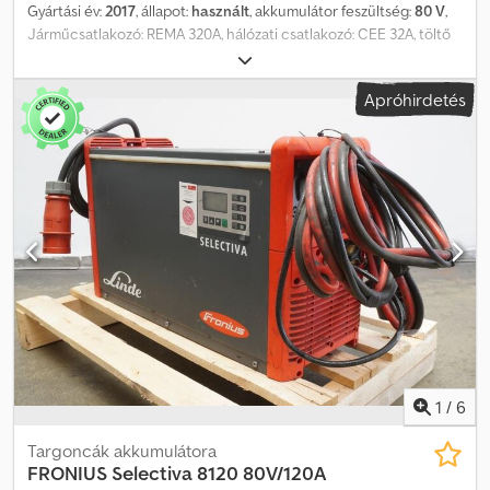
Gyártási év:
2017
, állapot:
használt
, akkumulátor feszültség:
80 V
,
Járműcsatlakozó: REMA 320A, hálózati csatlakozó: CEE 32A, töltő
EUW-vel, használt Fronius Selectiva 8120 80V/120A
akkumulátortöltő, elektrolitkeverővel, beleértve a REMA 320A
Apróhirdetés
kábelt és csatlakozót, valamint a CEE 32A hálózati csatlakozót.
Dedpfx Alszq H Dze Nekr
1
/
6
Targoncák akkumulátora
FRONIUS
Selectiva 8120 80V/120A