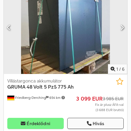
csatlakozóval, saját tömeg: 1013 kg, 2026.07.20-án tesztelve, 69%-
os hatásfokkal, tartó színe: RAL 2002. Dkodpfxezrz Nue Al Nsr
1
/
6
Villástargonca akkumulátor
GRUMA
48 Volt 5 PzS 775 Ah
3 099 EUR
Friedberg-Derching
654 km
3 985 EUR
Fix ár plusz ÁFA-val
(3 688 EUR bruttó)
Érdeklődni
Hívás