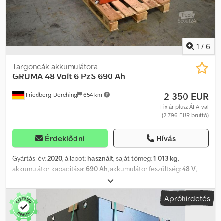
integrált elindulásvédelmi rendszerrel. Djdpfx Aljztgqms Nekr
1
/
6
Targoncák akkumulátora
GRUMA
48 Volt 6 PzS 690 Ah
2 350 EUR
Friedberg-Derching
654 km
Fix ár plusz ÁFA-val
(2 796 EUR bruttó)
Érdeklődni
Hívás
Gyártási év:
2020
, állapot:
használt
, saját tömeg:
1 013 kg
,
akkumulátor kapacitása:
690 Ah
, akkumulátor feszültség:
48 V
,
Akkumulátor típusa: 48 V, 6 PzS 690 Ah, Aquamatic rendszerrel
ellátott akkumulátor, DIN A méretű akkumulátortartó, akkumulátor
Apróhirdetés
méretei: 830 x 738 x 627 mm, járműcsatlakozó: MRC 160A, hatásfok:
69%, használt GRUMA hajtóakkumulátor 48V 6PzS 690Ah, acélból
készült DIN A méretű tartóban, feltöltve és feltöltve, 160A MRC