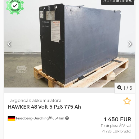
Apróhirdetés
1025 x 708 x 465 mm, járműcsatlakozó: MRC 160A, hatékonyság: 68
%, használt 80V GNB hajtóakkumulátor acéltálcában DIN A,
feltöltve és feltöltve, kábellel és MRC 160A csatlakozóval együtt.
Dsdpfxoztgrwo Al Njkr
1
/
6
Targoncák akkumulátora
HAWKER
48 Volt 5 PzS 775 Ah
1 450 EUR
Friedberg-Derching
654 km
Fix ár plusz ÁFA-val
(1 726 EUR bruttó)