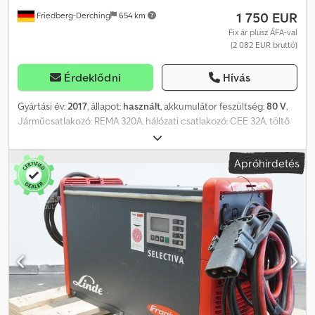
1 750 EUR
Friedberg-Derching
654 km
Fix ár plusz ÁFA-val
(2 082 EUR bruttó)
Érdeklődni
Hívás
Gyártási év:
2017
, állapot:
használt
, akkumulátor feszültség:
80 V
,
Járműcsatlakozó: REMA 320A, hálózati csatlakozó: CEE 32A, töltő
EUW-vel, használt Fronius Selectiva 8120 80V/120A
akkumulátortöltő, elektrolitkeverővel, kábel és REMA 320A
Apróhirdetés
csatlakozó, valamint CEE 32A hálózati csatlakozó tartozék.
Dedpszq H Dujfx Al Njkr