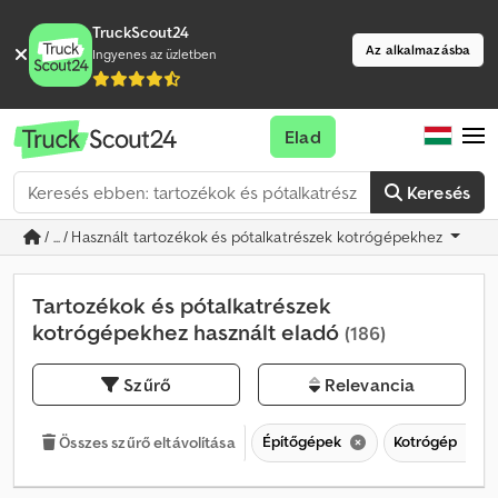
TruckScout24
Az alkalmazásba
Ingyenes az üzletben
Elad
Keresés
/ ... / Használt tartozékok és pótalkatrészek kotrógépekhez
Tartozékok és pótalkatrészek
kotrógépekhez használt eladó
(186)
Szűrő
Relevancia
Építőgépek
Kotrógép
Összes szűrő eltávolítása