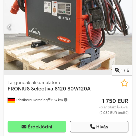
készenlétben, tartalmazza a kábeleket és a REMA 160A
csatlakozót. Dkedpezq H Erefx Al Nsr
1
/
6
Targoncák akkumulátora
FRONIUS
Selectiva 8120 80V/120A
1 750 EUR
Friedberg-Derching
654 km
Fix ár plusz ÁFA-val
(2 082 EUR bruttó)
Érdeklődni
Hívás