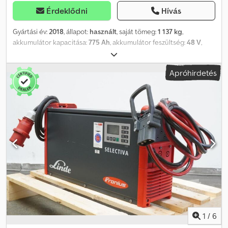
Érdeklődni
Hívás
Gyártási év:
2018
, állapot:
használt
, saját tömeg:
1 137 kg
,
akkumulátor kapacitása:
775 Ah
, akkumulátor feszültség:
48 V
,
Akkutípus: 48 V, 5 PzS 775 Ah, Aquamatic rendszerrel és elektrolit-
keverővel ellátott akkumulátor, DIN C típusú akkumulátortartó,
Apróhirdetés
akkumulátor méretei: 1220 x 424 x 784 mm, oldalsó
akkumulátorcsere görgőkkel, járműcsatlakozó: MRC 160A,
hatékonyság: 59%, használt HAWKER 48 V hajtóakkumulátor, acél
DIN C típusú tartóban, feltöltve és töltve, elektrolit-keverővel,
beleértve a kábelt és az MRC 160A csatlakozót, a tartó színe: RAL
7021. Dkjdoztgrqopfx Al Nor
1
/
6