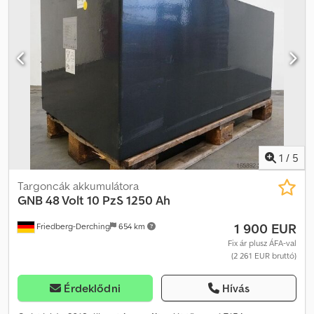
1
/
5
Targoncák akkumulátora
GNB
48 Volt 10 PzS 1250 Ah
1 900 EUR
Friedberg-Derching
654 km
Fix ár plusz ÁFA-val
(2 261 EUR bruttó)
Érdeklődni
Hívás