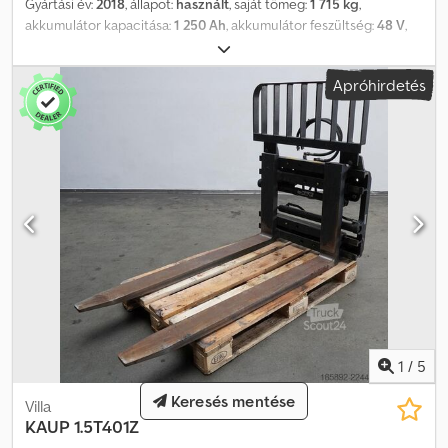
Gyártási év:
2018
, állapot:
használt
, saját tömeg:
1 715 kg
,
akkumulátor kapacitása:
1 250 Ah
, akkumulátor feszültség:
48 V
,
Akkumulátor típusa: 48 Volt 10 PzS 1250 Ah, Aquamatic az
akkumulátoron, speciális acéltálca, akkumulátor méretei: 1216 x
Apróhirdetés
798 x 627 mm, járműcsatlakozó: REMA 320A, használt GNB 48 V
hajtóakkumulátor speciális acéltálcában 1216 x 798 x 627 mm,
feltöltve és töltött állapotban, kábel és REMA 320A csatlakozóval
együtt, tálca színe RAL 7021. Dodpfxszp Sf Ue Al Nokr
1
/
5
Keresés mentése
Villa
KAUP
1.5T401Z