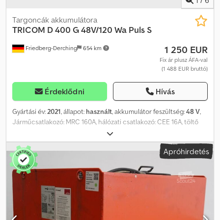
Targoncák akkumulátora
TRICOM
D 400 G 48V/120 Wa Puls S
1 250 EUR
Friedberg-Derching
654 km
Fix ár plusz ÁFA-val
(1 488 EUR bruttó)
Érdeklődni
Hívás
Gyártási év:
2021
, állapot:
használt
, akkumulátor feszültség:
48 V
,
Járműcsatlakozó: MRC 160A, hálózati csatlakozó: CEE 16A, töltő
EUW-val, használt TriCOM akkumulátortöltő XL D 48/120, tartozék:
kábel és MRC 160A csatlakozó, hálózati CEE 16A csatlakozó, 660–
Apróhirdetés
756 Ah kapacitású akkumulátorokhoz. Dsdpfx Aljztk D Ro Njkr