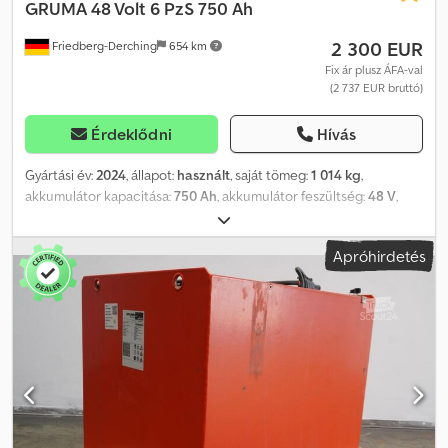
GRUMA
48 Volt 6 PzS 750 Ah
2 300 EUR
Friedberg-Derching
654 km
Fix ár plusz ÁFA-val
(2 737 EUR bruttó)
Érdeklődni
Hívás
Gyártási év:
2024
, állapot:
használt
, saját tömeg:
1 014 kg
,
akkumulátor kapacitása:
750 Ah
, akkumulátor feszültség:
48 V
,
Akkumulátor típusa: 48 V, 6 PzS 750 Ah, Aquamatic rendszerrel
ellátott akkumulátor, DIN A akkumulátortartó, akkumulátor
Apróhirdetés
méretei: 827 x 735 x 627 mm, járműcsatlakozó: MRC 160A, hatásfok:
91%, használt 48 V-os GRUMA hajtóakkumulátor, acél
akkumulátortartóban, DIN A szabvány szerint, feltöltve és
készenléti állapotban, kábelekkel és MRC 160A csatlakozóval
együtt. Dkodpezq S Tzofx Al Nor