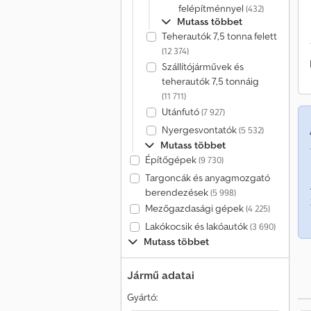
felépítménnyel
(432)
Mutass többet
Teherautók 7,5 tonna felett
(12 374)
Szállítójárművek és
teherautók 7,5 tonnáig
(11 711)
Utánfutó
(7 927)
Nyergesvontatók
(5 532)
Mutass többet
Építőgépek
(9 730)
Targoncák és anyagmozgató
berendezések
(5 998)
Mezőgazdasági gépek
(4 225)
Lakókocsik és lakóautók
(3 690)
Mutass többet
Jármű adatai
Gyártó: