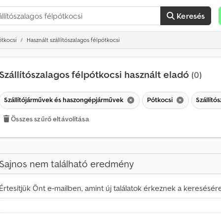
Keresés
ótkocsi
Használt szállítószalagos félpótkocsi
Szállítószalagos félpótkocsi használt eladó
(0)
Szállítójárművek és haszongépjárművek
Pótkocsi
Szállító
Összes szűrő eltávolítása
Sajnos nem található eredmény
Értesítjük Önt e-mailben, amint új találatok érkeznek a keresésére
H
a
v
o