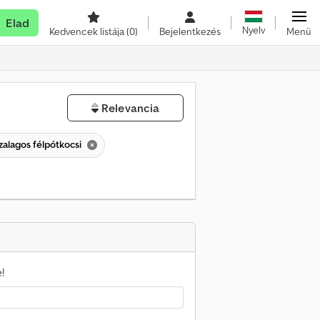
Elad
Nyelv
Kedvencek listája
(0)
Bejelentkezés
Menü
Relevancia
szalagos félpótkocsi
!