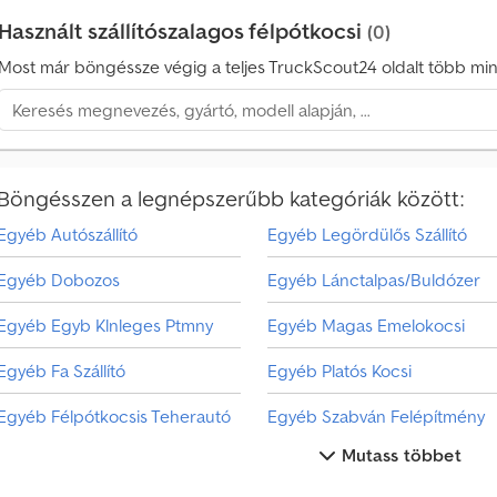
á
Használt szállítószalagos félpótkocsi
(0)
r
l
Most már böngéssze végig a teljes TruckScout24 oldalt több mint
á
s
i
m
e
Böngésszen a legnépszerűbb kategóriák között:
g
k
Egyéb Autószállító
Egyéb Legördülős Szállító
e
r
Egyéb Dobozos
Egyéb Lánctalpas/Buldózer
e
s
Egyéb Egyb Klnleges Ptmny
Egyéb Magas Emelokocsi
é
s
Egyéb Fa Szállító
Egyéb Platós Kocsi
V
Egyéb Félpótkocsis Teherautó
Egyéb Szabván Felépítmény
á
Mutass többet
l
Egyéb Hutodobozos Csereszekrény
Egyéb Tartélyos Felépítmény
a