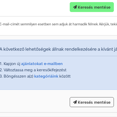
n
Keresés mentése
t
a
t
E-mail-címét semmilyen esetben sem adjuk át harmadik félnek. Kérjük, te
ö
b
b
m
i
A következő lehetőségek állnak rendelkezésére a kívánt 
n
t
Kapjon új
ajánlatokat e-mailben
1
Változtassa meg a keresőkifejezést
4
0
Böngésszen a(z)
kategóriáink
között
0
0
0
Keresés mentése
v
á
s