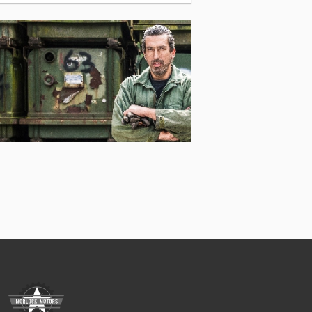
Scheuerle Félpótkocsis Teherautó