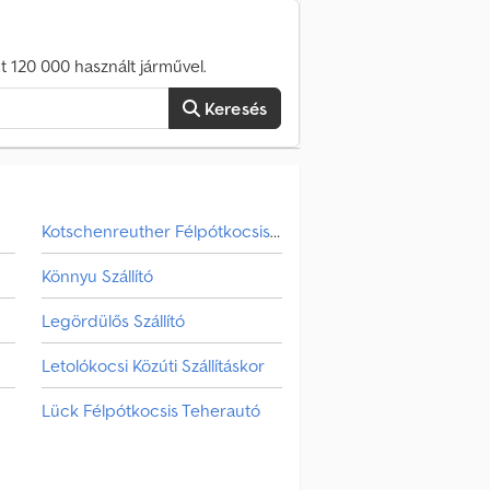
 120 000 használt járművel.
Keresés
Kotschenreuther Félpótkocsis Teherautó
Könnyu Szállító
Legördülős Szállító
Letolókocsi Közúti Szállításkor
Lück Félpótkocsis Teherautó
Magastetos Dobozos Kocsi