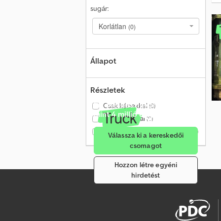
sugár:
Korlátlan
(0)
Állapot
Részletek
Értékesítés havonta több
Csak képekkel
(0)
mint 4 millió érdeklődőnek
Csak videóval
(0)
Csak ellenőrzött kereskedők
(0)
Válassza ki a kereskedői
csomagot
Hozzon létre egyéni
hirdetést