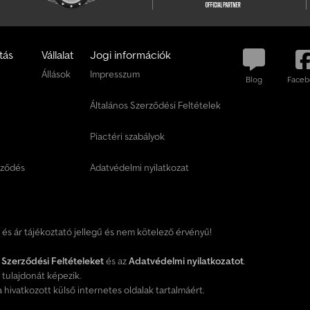
o
m
a
tás
Vállalat
Jogi információk
g
Állások
Impresszum
o
Blog
Faceb
t
Általános Szerződési Feltételek
T
á
Piactéri szabályok
j
é
rződés
Adatvédelmi nyilatkozat
k
o
z
ó
d
t és ár tájékoztató jellegű és nem kötelező érvényű!
j
o
 Szerződési Feltételeket
és az
Adatvédelmi nyilatkozatot
.
n
tulajdonát képezik.
m
hivatkozott külső internetes oldalak tartalmáért.
o
s