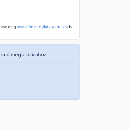
kintse meg
adatvédelmi nyilatkozatunkat
is.
jármű megtalálásához: