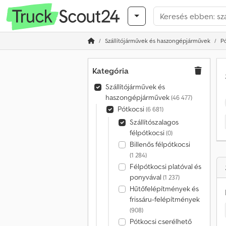
Szállítójárművek és haszongépjárművek
P
Kategória
Szállítójárművek és
haszongépjárművek
(46 477)
Pótkocsi
(6 681)
Szállítószalagos
félpótkocsi
(0)
Billenős félpótkocsi
(1 284)
Félpótkocsi platóval és
ponyvával
(1 237)
Hűtőfelépítmények és
frissáru-felépítmények
(908)
Pótkocsi cserélhető