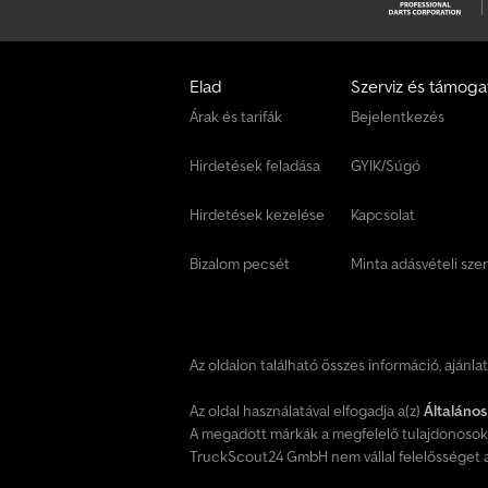
Elad
Szerviz és támoga
Árak és tarifák
Bejelentkezés
Hirdetések feladása
GYIK/Súgó
Hirdetések kezelése
Kapcsolat
Bizalom pecsét
Minta adásvételi sze
Az oldalon található összes információ, ajánla
Az oldal használatával elfogadja a(z)
Általános
A megadott márkák a megfelelő tulajdonosok 
TruckScout24 GmbH nem vállal felelősséget a 