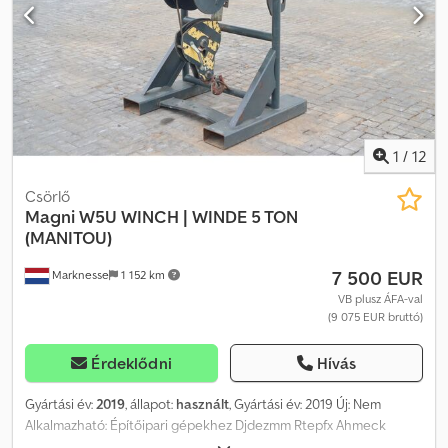
1
/
12
Csörlő
Magni
W5U WINCH | WINDE 5 TON
(MANITOU)
7 500 EUR
Marknesse
1 152 km
VB plusz ÁFA-val
(9 075 EUR bruttó)
Érdeklődni
Hívás
Gyártási év:
2019
, állapot:
használt
, Gyártási év: 2019 Új: Nem
Alkalmazható: Építőipari gépekhez Djdezmm Rtepfx Ahmeck
Gyorscsere rendszer: Igen Általános állapot: jó Műszaki állapot: jó