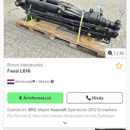
1
/
10
Boom kiterjesztés
Fassi
L616
Winterswijk
1 065 km
Árinformáció
Hívás
Gyártási év:
2012
, állapot:
használt
, Gyártási év: 2012 Dcodpfxezr
Elts Ahmok Új: Nem Szín: Fekete Alkalmazási terület: Építőipari
gépek Általános állapot: jó Műszaki állapot: jó Külső állapot: jó Ár:
Érdeklődés esetén További információkért kérjük, vegye fel a