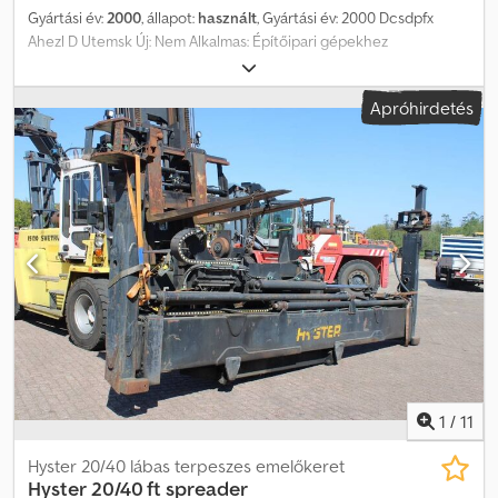
Gyártási év:
2000
, állapot:
használt
, Gyártási év: 2000 Dcsdpfx
Ahezl D Utemsk Új: Nem Alkalmas: Építőipari gépekhez
Apróhirdetés
1
/
11
Hyster 20/40 lábas terpeszes emelőkeret
Hyster
20/40 ft spreader