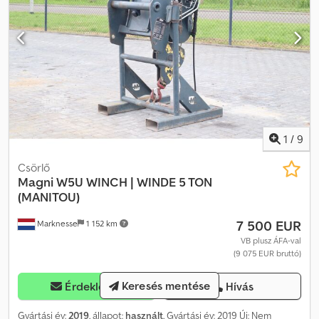
1
/
9
Csörlő
Magni
W5U WINCH | WINDE 5 TON
(MANITOU)
7 500 EUR
Marknesse
1 152 km
VB plusz ÁFA-val
(9 075 EUR bruttó)
Keresés mentése
Érdeklődni
Hívás
Gyártási év:
2019
, állapot:
használt
, Gyártási év: 2019 Új: Nem