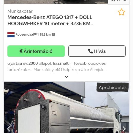
Munkakosár
Mercedes-Benz
ATEGO 1317 + DOLL
HOOGWERKER 10 meter + 3236 KM...
Roosendaal
1 192 km
Árinformáció
Hívás
Gyártási év:
2000
, állapot:
használt
, = További opciók és
tartozékok = - Munkafény(ek) Dsdpfxozp U Ire Ahmjck -
Elektromosan állítható külső visszapillantó tükrök - Veszélyjelző
lámpa - Központi zár = További információk = Általános
Apróhirdetés
információk Futásteljesítmény: 3236 km Fülke: egyszerű, nappali
Műszaki információk Teljesítmény: 125 kW (170 LE) Üzemanyag
típusa: dízel Hajtás: motoros Váltó: automata Megengedett
össztömeg: 13 000 kg Állapot Általános állapot: nagyon jó Műszaki
állapot: nagyon jó Külső állapot: nagyon jó Pénzügyi információk
Ár: lekérdezés alapján = Céginformációk = Ha kérdése vagy
javaslata van, ne habozzon felvenni velünk a kapcsolatot.
Garantáljuk, hogy 8 órán belül válaszolunk. Az árak áfát nem