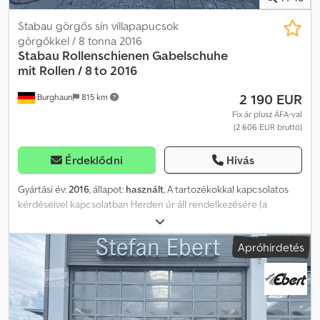
Stabau görgős sín villapapucsok
görgőkkel / 8 tonna 2016
Stabau
Rollenschienen Gabelschuhe
mit Rollen / 8 to 2016
2 190 EUR
Burghaun
815 km
Fix ár plusz ÁFA-val
(2 606 EUR bruttó)
Érdeklődni
Hívás
Gyártási év:
2016
, állapot:
használt
, A tartozékokkal kapcsolatos
kérdéseivel kapcsolatban Herden úr áll rendelkezésére (a
telefonszámon). Stabau hengersín S1-RGSCH 100 / 8, teherbírás /
gyártási év: 2016 / raktáron és azonnal elérhető / nagyon jó
Apróhirdetés
állapotban Ár párban: 2.190,00 € nettó / 2.606,10 € bruttó
Teherbírás: 8.000 kg Terhelési központ: 1.500 mm Saját tömeg: 710
kg (teljes készlet) Teljes hossz: 3.000 mm Teljes szélesség: 500 mm
A pontos méretek a mellékelt képeken láthatók. Raktárunkban
nagyon széles választékban kínálunk különböző tartozékokat,