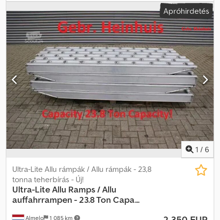
Dcodpfx Ahjzkau Homsk A méretek a képeken láthatók.
Apróhirdetés
1
/
6
Ultra-Lite Allu rámpák / Allu rámpák - 23,8
tonna teherbírás - Új!
Ultra-Lite
Allu Ramps / Allu
auffahrrampen - 23.8 Ton Capa...
2 350 EUR
Almelo
1 085 km