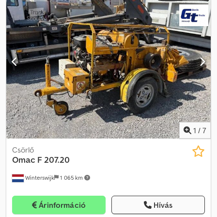
Vito = Céges információk = Banki adatok: Rabobank-számla:
39.33.10.655 IBAN: NL73RABO0393310655 Dedpszbbm Hjfx Ahmeck
Swift/BIC: RABONL2U - Mindig ellenőrizze banki adatainkat
tranzakció előtt! - Járműfoglalás kizárólag letét ellenében
lehetséges. - Minden kínált járműnél fenntartjuk a szöveg- és
gépelési hibák jogát.
1
/
7
Csörlő
Omac
F 207.20
Winterswijk
1 065 km
Árinformáció
Hívás