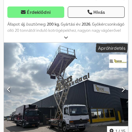
Érdeklődni
Hívás
Állapot:
új
, össztömeg:
200 kg
, Gyártási év:
2026
, Gyökércsonkvágó
olló 20 tonnától induló kotrógépekhez, nagyon nagy vágóerővel
Dsdpfx Ahozfwqhomjck
Apróhirdetés
1
/
15