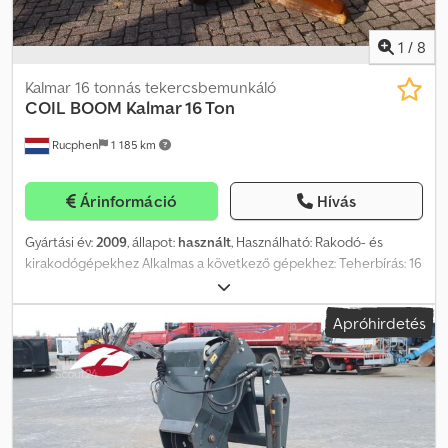
1
/
8
Kalmar 16 tonnás tekercsbemunkáló
COIL BOOM Kalmar 16 Ton
Rucphen
1 185 km
Árinformáció
Hívás
Gyártási év:
2009
, állapot:
használt
, Használható: Rakodó- és
kirakodógépekhez Alkalmas a következő gépekhez: Teherbírás: 16
000 kg, Tekercshossz: 1100 mm Dodpfx Ahow Hwy Usmjck További
információkért forduljon J.A.J. Jansenhez.
Apróhirdetés