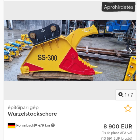
8,0 méter Szélesség: 2,46 méter Magasság: 2,05 méter Djdpfx
Apróhirdetés
Ahozqdayemsck Tökéletesen alkalmas lehet kerti háznak vagy
garázsnak is. Néhány kép illusztrációként szolgál arra, hogyan
nézhet ki saját igényei szerinti átalakítás után. Az 5–7. képeken
látható állapotban eladó. Cevoman bvba. Lenskensdijk 5 2200
Herentals Belgium
1
/
7
építőipari gép
Wurzelstockschere
8 900 EUR
Röhrnbach
479 km
Fix ár plusz ÁFA-val
(10 591 EUR bruttó)