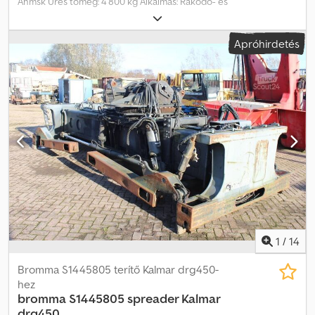
Ahmsk Üres tömeg: 4 800 kg Alkalmas: Rakodó- és
kirakodógépekhez További információért vegye fel a kapcsolatot
J.A.J. Jansennel.
Apróhirdetés
1
/
14
Bromma S1445805 terítő Kalmar drg450-
hez
bromma S1445805 spreader Kalmar
drg450