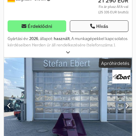
21 290 EUR
Fix ár plusz ÁFA-val
(25 335 EUR bruttó)
Érdeklődni
Hívás
Gyártási év:
2026
, állapot:
használt
, A munkagépekkel kapcsolatos
kérdéseiben Herden úr áll rendelkezésére (telefonszáma: ).
Westtech Woodcracker R900 faaprító olló / Gyártási év: 2026 /
DEMO gép / raktáron, azonnal elérhető / Kiváló állapotban! Ár: 21
Apróhirdetés
290,00 € nettó / 25 335,10 € bruttó - Olló nyitás: 955 mm - Vágóerő
(a működési nyomástól függően): akár 45 tonna - Saját tömeg:
1200 kg - Ajánlott folyadékáramlás: 100 - 190 l/perc - Ajánlott
működési nyomás: 240 - 280 bar - Hordozó jármű megengedett
teljes tömege: 25 tonna Opcionális: - MS10 adapterlemez (jelenleg
szerelve): 1990,00 € nettó Számos adapterlemezt (MS01 / MS03 /
MS08 / CW05 / CW10 / CW20 / OQ65 / OQ70/55 / stb.) tartunk
raktáron, és azonnal elérhetőek. Raktárunkban nagyon széles
választékot kínálunk a Westtech különböző termékeiből, amelyek
azonnal elérhetőek! Herden úr (telefonszáma: ) szívesen segít
Önnek. Kérésre szívesen készítünk Önnek finanszírozási ajánlatot
is. Mi a Westtech hivatalos értékesítési és szervizpartnere