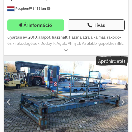
Rucphen
1 185 km
Árinformáció
Hívás
Gyártási év:
2010
, állapot:
használt
, Használatra alkalmas: rakodó-
és kirakodógépek Dodoy Ik Axjpfx Ahmjck Az alábbi gépekhez illik:
Hyster További információért kérjük, lépjen kapcsolatba J.A.J.
Jansennel.
Apróhirdetés