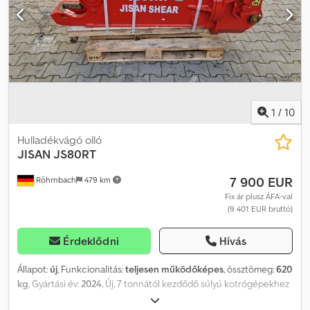
1
/
10
Hulladékvágó olló
JISAN
JS80RT
7 900 EUR
Röhrnbach
479 km
Fix ár plusz ÁFA-val
(9 401 EUR bruttó)
Érdeklődni
Hívás
Állapot:
új
, Funkcionalitás:
teljesen működőképes
, össztömeg:
620
kg
, Gyártási év:
2024
, Új, 7 tonnától kezdődő súlyú kotrógépekhez
való hidraulikus olló, 360 fokos elforgatással. Anyaga: Hardox acél.