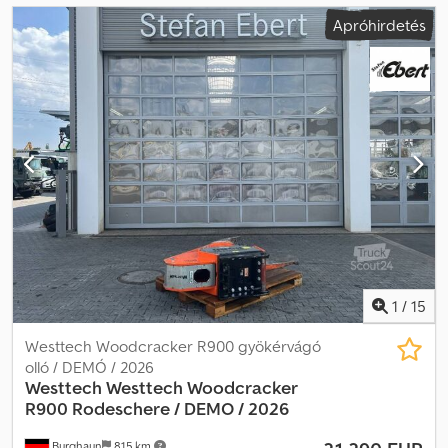
Apróhirdetés
1
/
15
Westtech Woodcracker R900 gyökérvágó
olló / DEMÓ / 2026
Westtech
Westtech Woodcracker
R900 Rodeschere / DEMO / 2026
Burghaun
815 km