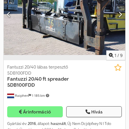
1
/
9
Fantuzzi 20/40 lábas terpesztő
SDB100FDD
Fantuzzi
20/40 ft spreader
SDB100FDD
Rucphen
1 185 km
Árinformáció
Hívás
Gyártási év:
2016
, állapot:
használt
, Új: Nem Dcjdpfxey N I Tdo