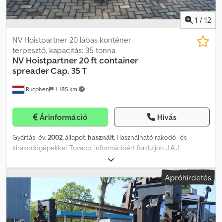
1
/
12
NV Hoistpartner 20 lábas konténer
terpesztő, kapacitás: 35 tonna
NV Hoistpartner 20 ft container
spreader Cap. 35 T
Rucphen
1 185 km
Árinformáció
Hívás
Gyártási év:
2002
, állapot:
használt
, Használható rakodó- és
kirakodógépekkel. További információért forduljon J.A.J.
Jansenhez. Dcsdsx Dg Itepfx Ahmek
Apróhirdetés