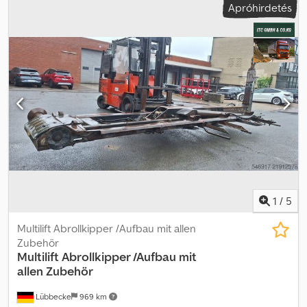
Apróhirdetés
kapcsolatot Klaas Gerritssel, Peter Gerritssel vagy Gerrits úrral.
1
/
5
Multilift Abrollkipper /Aufbau mit allen
Zubehör
Multilift
Abrollkipper /Aufbau mit
allen Zubehör
Lübbecke
969 km