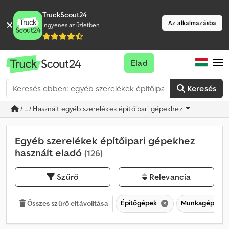
TruckScout24
Az alkalmazásba
Ingyenes az üzletben
Elad
Keresés
/ ... / Használt egyéb szerelékek építőipari gépekhez
Egyéb szerelékek építőipari gépekhez
használt eladó
(126)
Szűrő
Relevancia
Építőgépek
Munkagépekhez
Összes szűrő eltávolítása