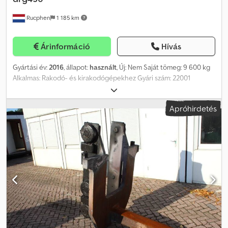
Rucphen
1 185 km
Árinformáció
Hívás
Gyártási év:
2016
, állapot:
használt
, Új: Nem Saját tömeg: 9 600 kg
Alkalmas: Rakodó- és kirakodógépekhez Gyári szám: 22001
Dcjdpfxex Dg Ims Ahmek Alkalmas a következő gépekhez:
reachstacker terítő fej túlmagasító lábakkal További
Apróhirdetés
információért kérjük, lépjen kapcsolatba J.A.J. Jansennel.