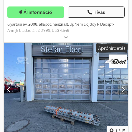
Árinformáció
Hívás
Gyártási év:
2008
, állapot:
használt
, Új: Nem Dcjdoy R Dacspfx
Ahmjk Eladási ár: € 3.999, US$ 4.546
Apróhirdetés
1
/
15