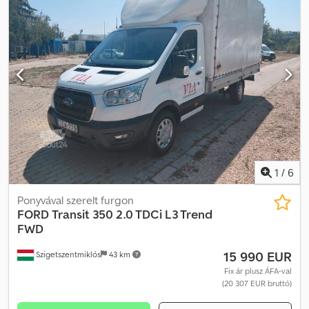
1
/
6
Ponyvával szerelt furgon
FORD
Transit 350 2.0 TDCi L3 Trend
FWD
15 990 EUR
Szigetszentmiklós
43 km
Fix ár plusz ÁFA-val
(20 307 EUR bruttó)