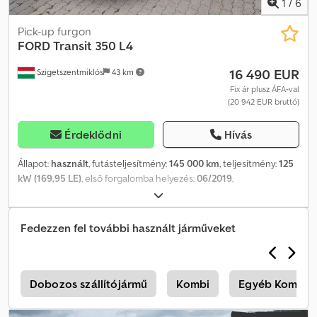
1
/
6
Pick-up furgon
FORD
Transit 350 L4
16 490 EUR
Szigetszentmiklós
43 km
Fix ár plusz ÁFA-val
(20 942 EUR bruttó)
Érdeklődni
Hívás
Állapot:
használt
, futásteljesítmény:
145 000 km
, teljesítmény:
125
kW (169,95 LE)
, első forgalomba helyezés:
06/2019
,
üzemanyagtípus:
dízel
, össztömeg:
3 500 kg
, következő vizsga
(TÜV):
07/2027
, szín:
fehér
, hajtástípus:
mechanikai
, kibocsátási
osztály:
Euro 6
, ülések száma:
3
, raktér hossza:
4 225 mm
,
Fedezzen fel további használt járműveket
rakodótér szélesség:
2 145 mm
, Gyártási év:
2019
, Felszereltség:
ABS, elektronikus stabilitásprogram (ESP), koromszűrő,
központi zár, légkondicionálás
, Kérjük, hívjon minket a
WhatsUp/Viber alkalmazáson keresztül is! E-mail: Dkodpfxezpc
t
Dobozos szállítójármű
Kombi
Egyéb Kombi
Dbs Abisr A főbb felszerelések a következők: Bluetooth,
multimédiás rendszer, multifunkciós kormánykerék, elektromos