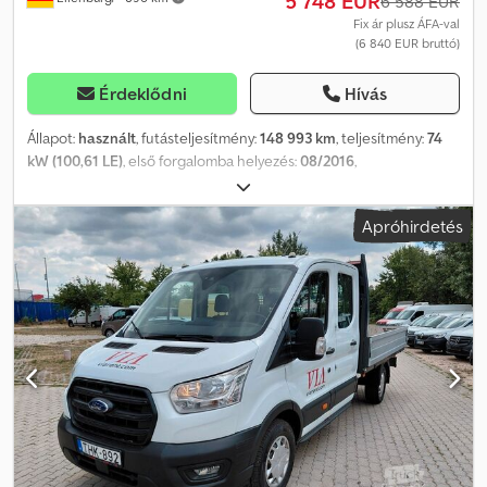
5 748 EUR
6 588 EUR
vezetőfülkében: vezetőülés magasságban állítható, ülések a
Fix ár plusz ÁFA-val
(6 840 EUR bruttó)
vezetőfülkében: utasülés, ikerkerekek a 2. tengelyen / hátsó
tengelyen.
Érdeklődni
Hívás
Állapot:
használt
, futásteljesítmény:
148 993 km
, teljesítmény:
74
kW (100,61 LE)
, első forgalomba helyezés:
08/2016
,
üzemanyagtípus:
dízel
, össztömeg:
2 030 kg
, szín:
piros
,
hajtástípus:
mechanikai
, kibocsátási osztály:
Euro 6
, ülések száma:
Apróhirdetés
3
, Gyártási év:
2016
, Felszereltség:
ABS, elektronikus
stabilitásprogram (ESP), koromszűrő, központi zár,
légkondicionálás
, A tévedések és az időközi eladás jogát
fenntartjuk! Belső szám: 1058. GK56974 ----FELSZERELTSÉG *
Sebességváltó: 5-fokozatú manuális * ABS EBD-vel * Légzsák:
vezetőoldali * Külső tükrök: elektromosan állítható és fűthető *
Hegymeneti elindulássegítő * Elülső gumírozott padlóburkolat
Dedpfxshzdtpj Abiokr * Fedélzeti számítógép külső hőmérséklet
kijelzéssel * Harmadik féklámpa * Dízelrészecske-szűrő (DPF) *
Kétszárnyú hátsó ajtó ablak nélkül * Elektronikus biztonsági és
menetstabilizáló rendszer (ESP) vonóerő-szabályozással (TCS),
beleértve a Torque Vectoring Control-t is * Elülső elektromos