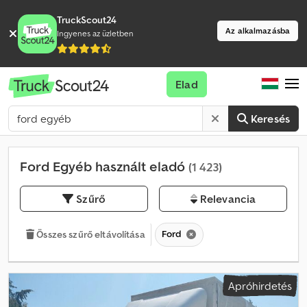
TruckScout24
Az alkalmazásba
Ingyenes az üzletben
Elad
Keresés
Ford Egyéb használt eladó
(1 423)
Szűrő
Relevancia
Ford
Összes szűrő eltávolítása
Apróhirdetés