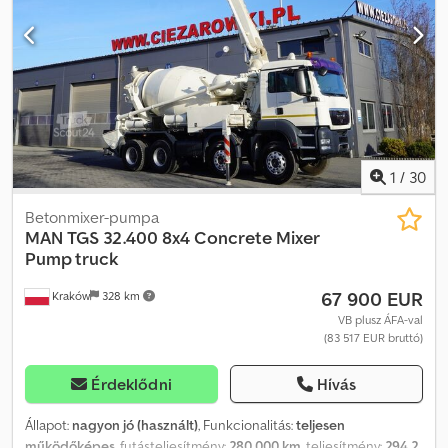
21-3,67 0 18m Gyártási év 2008 A szivattyú távirányítóval és
manuálisan vezérelhető Szivattyúzási magasság 18 méter 426 MTH
!!! Manuális váltó Légkondicionáló Napfénytető Tachográf
Dcedpfjzrw Tcsx Af Rjk Rádió Differenciálzár Nagyon jó műszaki
állapot
1
/
30
Betonmixer-pumpa
MAN
TGS 32.400 8x4 Concrete Mixer
Pump truck
67 900 EUR
Kraków
328 km
VB plusz ÁFA-val
(83 517 EUR bruttó)
Érdeklődni
Hívás
Állapot:
nagyon jó (használt)
, Funkcionalitás:
teljesen
működőképes
, futásteljesítmény:
280 000 km
, teljesítmény:
294,2