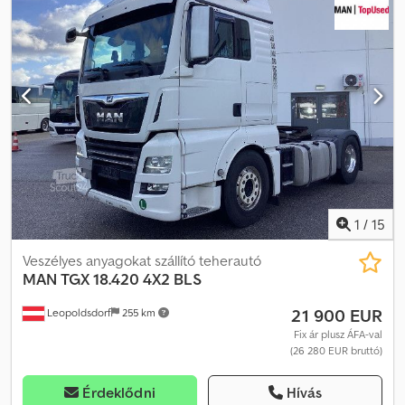
1
/
15
Veszélyes anyagokat szállító teherautó
MAN
TGX 18.420 4X2 BLS
21 900 EUR
Leopoldsdorf
255 km
Fix ár plusz ÁFA-val
(26 280 EUR bruttó)
Érdeklődni
Hívás