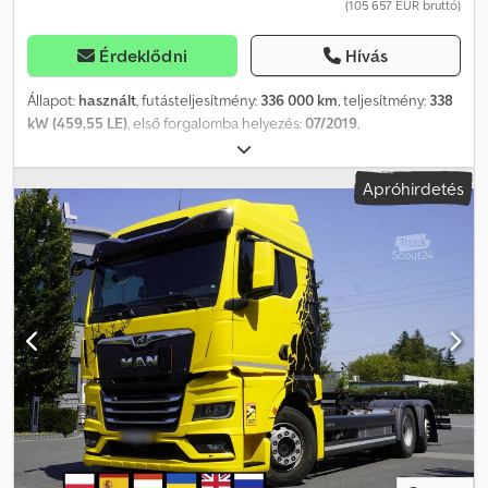
(105 657 EUR bruttó)
Érdeklődni
Hívás
Állapot:
használt
, futásteljesítmény:
336 000 km
, teljesítmény:
338
kW (459,55 LE)
, első forgalomba helyezés:
07/2019
,
üzemanyagtípus:
dízel
, össztömeg:
32 000 kg
, tengelyelrendezés:
3 tengely
, fékek:
retarder
, szín:
szürke
, hajtástípus:
automata
,
Apróhirdetés
Gyártási év:
2019
, Felszereltség:
ABS, daru
, MAN TGS 35.460
BILLENŐS TEHERAUTÓ / 8x4 Importált / BALESETMENTES JÓ
ÁLLAPOTBAN! GYÁRTÁSI ÉV: 2019 FUTÁSTELJESÍTMÉNY: 336 000
km FELSZERELTSÉG: - ABS - Központi zár Dcjdpfxsyxi Tdj Af Rok -
Elektromos ablakok - Szervokormány - Indításgátló - Tachográf
TEHERBÍRÁS: 20 000 kg ÖSSZTÖMEG: 32 000 kg TENGELYTÁV:
190/260/140 cm ABRONCSMÉRET: 315/80R22,5 FÜGGEESZTÉS:
LAPLEMEZES TEL.: KUBA – LENGYEL, ANGOL, NÉMET, OLASZ
SEBASTIAN – LENGYEL, NÉMET, OLASZ, ???? LASZLO – MAGYAR
COSTEL – ROMÁN (Minden export ügyintézést elintézünk,
rendszámmal együtt) RADEK – ???? Ref. szám: 3992