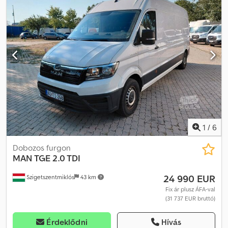
1
/
6
Dobozos furgon
MAN
TGE 2.0 TDI
24 990 EUR
Szigetszentmiklós
43 km
Fix ár plusz ÁFA-val
(31 737 EUR bruttó)
Érdeklődni
Hívás