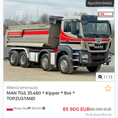
Apróhirdetés
Gyártási év:
2019
, Felszereltség:
ABS, légkondicionálás
, MAN TGS
35.420 Billenőplatós / 8x4 Djdpfjwtwkmox Af Reck Importált /
Balesetmentes JÓ ÁLLAPOTBAN! MINDEN GUMI ÚJ! ? GYÁRTÁSI
ÉV: 2019 ? FUTÁSTELJESÍTMÉNY: 211 000 km FELSZERELTSÉG: ?
ABS ? ASR ? SZERVOKORMÁNY ? ELEKTROMOS ABLAKOK ?
ELEKTROMOS TÜKRÖK ? MOTORFÉK ? TACHOGRÁF TEHERBÍRÁS:
20 000 kg ÖSSZTÖMEG: 34 000 kg TENGELYTÁV: 185/250/135 cm
ABRONCSMÉRET: 13R22,5 FELFÜGGESZTÉS: LAPRUGÓS TELEFON:
KUBA – POLSKI, ENGLISH, DEUTSCH, ITALIANO SEBASTIAN –
POLSKI, DEUTSCH, ITALIANO, ???? LASZLO – MAGYAR COSTEL –
ROMÂN? (Románul minden exporttal kapcsolatos ügyintézést
vállalunk, beleértve a rendszámokat is) RADEK – ???? Ref. szám:
13064
1
/
13
Billenő teherautó
MAN
TGS 35.460 * Kipper * 8x4 *
TOPZUSTAND
85 900 EUR
Nowy Sacz
292 km
88 900 EUR
Fix ár plusz ÁFA-val