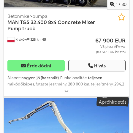
1
/
30
Betonmixer-pumpa
MAN
TGS 32.400 8x4 Concrete Mixer
Pump truck
67 900 EUR
Kraków
328 km
VB plusz ÁFA-val
(83 517 EUR bruttó)
Érdeklődni
Hívás
Állapot:
nagyon jó (használt)
, Funkcionalitás:
teljesen
működőképes
, futásteljesítmény:
280 000 km
, teljesítmény:
294,2
kW (400,00 LE)
, üzemanyagtípus:
dízel
, tengelyelrendezés:
8x4
,
szín:
fehér
, vezetőfülke:
nappali fülke
, hajtástípus:
mechanikai
,
Apróhirdetés
felfüggesztés:
acél
, Gyártási év:
2008
, üzemórák:
426 h
,
Felszereltség:
Tachográf, differenciálzár, légkondicionálás
, MAN
TGS 32.400 8×4 betonkeverő szivattyús teherautó / 426 MTH !!! /
18 méter 2008 Futott 280 ezer km Motor 6 hengeres 400 LE
Rugós felfüggesztés Gumik 13R22.5 Hidraulika Putzmeister Pumi