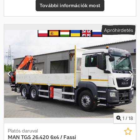
Dcjdpfxezrw Sxo Af Rsk Plató Hossza 670 cm Nappali kabin
További információk most
Légkondicionáló Automata sebességváltó Rádió Tolatókamera
Differenciálzár Tempomat Az autót egy MAN szalonban vásárolták
és szervizelték 100%-ban balesetmentes, teljes dokumentáció, 1
tulajdonos Műszaki és vizuális állapota kiváló.
Apróhirdetés
1
/
18
Platós daruval
MAN
TGS 26.420 6x4 / Fassi