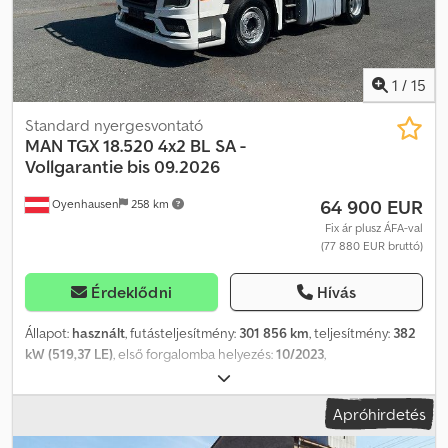
információk = Első tengely: kormányozható Motor lökettérfogat:
6.871 cm³ Üres tömeg: 6.400 kg Hasznos teher: 5.590 kg
Megengedett össztömeg: 11.990 kg Dodpeyizumsfx Af Rock
Műszaki vizsga érvényes: 11/2026-ig
1
/
15
Standard nyergesvontató
MAN
TGX 18.520 4x2 BL SA -
Vollgarantie bis 09.2026
64 900 EUR
Oyenhausen
258 km
Fix ár plusz ÁFA-val
(77 880 EUR bruttó)
Érdeklődni
Hívás
Állapot:
használt
, futásteljesítmény:
301 856 km
, teljesítmény:
382
kW (519,37 LE)
, első forgalomba helyezés:
10/2023
,
üzemanyagtípus:
dízel
, saját tömeg:
7 998 kg
, maximális teherbírás:
10 002 kg
, össztömeg:
18 000 kg
, tengelyelrendezés:
4x2
,
Apróhirdetés
tengelytáv:
3 600 mm
, szín:
fehér
, vezetőfülke:
egyéb
, hajtástípus:
félautomata
, kibocsátási osztály:
Euro 6
, felfüggesztés:
acél-