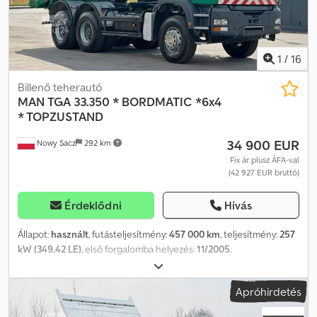
Af Rok
1
/
16
Billenő teherautó
MAN
TGA 33.350 * BORDMATIC *6x4
* TOPZUSTAND
34 900 EUR
Nowy Sacz
292 km
Fix ár plusz ÁFA-val
(42 927 EUR bruttó)
Érdeklődni
Hívás
Állapot:
használt
, futásteljesítmény:
457 000 km
, teljesítmény:
257
kW (349,42 LE)
, első forgalomba helyezés:
11/2005
,
üzemanyagtípus:
dízel
, össztömeg:
26 000 kg
, tengelyelrendezés:
3 tengely
, fékek:
retarder
, szín:
zöld
, hajtástípus:
mechanikai
,
Apróhirdetés
raktér hossza:
5 200 mm
, rakodótér szélesség:
2 300 mm
,
raktérmagasság:
1 000 mm
, Gyártási év:
2005
, Felszereltség:
ABS,