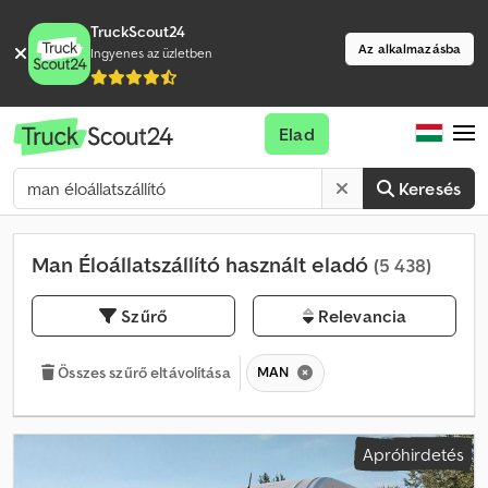
TruckScout24
Az alkalmazásba
Ingyenes az üzletben
Elad
Keresés
Man Éloállatszállító használt eladó
(5 438)
Szűrő
Relevancia
MAN
Összes szűrő eltávolítása
Apróhirdetés