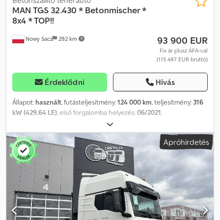
MAN
TGS 32.430 * Betonmischer *
8x4 * TOP!!
93 900 EUR
Nowy Sacz
292 km
Fix ár plusz ÁFA-val
(115 497 EUR bruttó)
Érdeklődni
Hívás
Állapot:
használt
, futásteljesítmény:
124 000 km
, teljesítmény:
316
kW (429,64 LE)
, első forgalomba helyezés:
06/2021
,
üzemanyagtípus:
dízel
, össztömeg:
32 000 kg
, tengelyelrendezés:
3 tengely
, szín:
fehér
, hajtástípus:
automata
, Gyártási év:
2021
,
Apróhirdetés
Felszereltség:
ABS, légkondicionálás
, MAN TGS 32.430 / 8x4
BETONKEVERŐ BALESETMENTES JÓ ÁLLAPOTÚ! ÉV: 2021
FUTÁSTELJESÍTMÉNY: 124 000 km FELSZERELTSÉG: Dcsdpfxjzr
Tfzo Af Rek ABS ELEKTROMOS ABLAKOK ELEKTROMOS TÜKRÖK
SZERVOKORMÁNY TAHOMÉTER MOTORFÉK TELJES TÖMEG: 32
000 kg GUMI MÉRET: 13R22,5 TENGELYTÁV: 180/255/140 cm RUGÓS
FELFÜGGESZTÉS MINDkÉT TENGELYEN TEL: KUBA – lengyel,
angol, német, olasz SEBASTIAN – lengyel, német, olasz, … LASZLO –