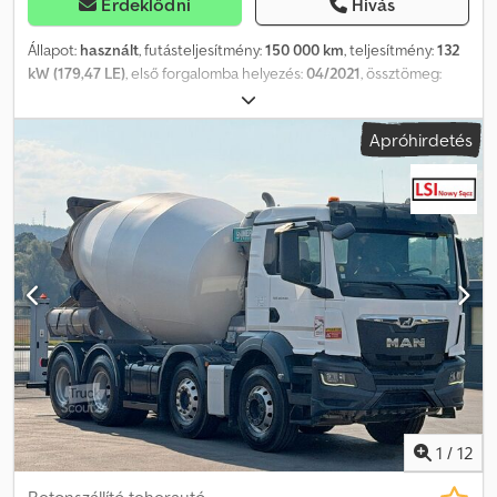
Érdeklődni
Hívás
Állapot:
használt
, futásteljesítmény:
150 000 km
, teljesítmény:
132
kW (179,47 LE)
, első forgalomba helyezés:
04/2021
, össztömeg:
3 500 kg
, szín:
fehér
, hajtástípus:
mechanikai
, raktér hossza:
2 800
mm
, rakodótér szélesség:
2 000 mm
, raktérmagasság:
400 mm
,
Apróhirdetés
Gyártási év:
2021
, Felszereltség:
ABS
, MAN TGE 3.180 / 4x2 Platós,
2,80 m Importált / sérülésmentes GYÁRTÁSI ÉV: 2021
FUTÁSTELJESÍTMÉNY: 150 000 km FELSZERELTSÉG • ABS •
Elektromos ablakok • Elektromos tükrök • Szervokormány •
Klímaberendezés • Motorfék • Tachográf PLATÓ MÉRET: 280 x 200
x 40 cm (H x Sz x M) ÖSSZTÖMEG: 900 kg TEHERBÍRÁS: 3 500 kg
Dodpfx Afsynqhte Rsck ABRONCS MÉRET: 205/75R22,5
TENGELYTÁV: 450 cm FELFÜGGESZTÉS: Laprugó TEL: KUBA –
LENGYEL, ANGOL, NÉMET, OLASZ SEBASTIAN – LENGYEL, NÉMET,
OLASZ, ???? LASZLO – MAGYAR COSTEL – ROMÁN
(Gondoskodunk minden export-ügyintézésről, beleértve a
rendszámot) RADEK – ???? : 0362
1
/
12
Betonszállító teherautó