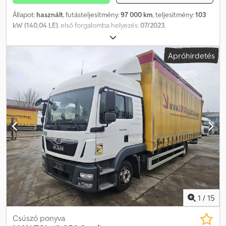
Állapot:
használt
, futásteljesítmény:
97 000 km
, teljesítmény:
103
kW (140,04 LE)
, első forgalomba helyezés:
07/2023
,
üzemanyagtípus:
dízel
, össztömeg:
3 500 kg
, szín:
fehér
,
hajtástípus:
mechanikai
, kibocsátási osztály:
Euro 6
, ülések száma:
Apróhirdetés
3
, raktér hossza:
4 130 mm
, rakodótér szélesség:
1 770 mm
,
raktérmagasság:
1 960 mm
, Gyártási év:
2023
, Felszereltség:
ABS,
elektronikus stabilitásprogram (ESP), központi zár,
légkondicionálás
, Főbb felszereltség: Bluetooth, multimédia
rendszer, multifunkciós kormánykerék, elektromos tükrök és
ablakok stb. Hívjon minket WhatsApp/Viber-en is) E-mail: Dcjdpfx
Afjzr S Rpo Rjk
1
/
15
Csúszó ponyva