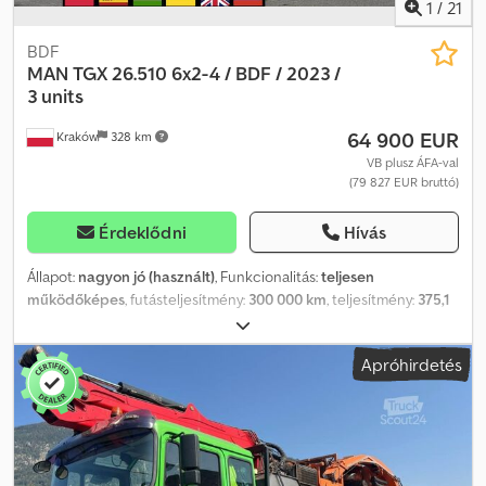
1
/
21
BDF
MAN
TGX 26.510 6x2-4 / BDF / 2023 /
3 units
64 900 EUR
Kraków
328 km
VB plusz ÁFA-val
(79 827 EUR bruttó)
Érdeklődni
Hívás
Állapot:
nagyon jó (használt)
, Funkcionalitás:
teljesen
működőképes
, futásteljesítmény:
300 000 km
, teljesítmény:
375,1
kW (509,99 LE)
, üzemanyagtípus:
dízel
, saját tömeg:
9 785 kg
,
maximális teherbírás:
16 215 kg
, össztömeg:
26 000 kg
,
Apróhirdetés
tengelyelrendezés:
6x2
, tengelytáv:
5 500 mm
, szín:
sárga
,
vezetőfülke:
alvófülke
, hajtástípus:
automata
, felfüggesztés:
levegő
, Gyártási év:
2023
, Felszereltség:
AdBlue, Tachográf,
differenciálzár, fedélzeti számítógép, légkondicionálás,
tempomat
, MAN TGX 26.510 6×2-4 / BDF / 2023 / 3 db 2023-as év
300 ezer. km Műszaki adatok Össztömeg 26000 kg Súlya 9785 kg