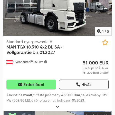
magyar COSTEL – román (a román nyelven az exporttal
kapcsolatos összes ügyintézést elvégezzük, beleértve a
szükséges dokumentumokat) RADEK – … Hivatkozási szám: 6574
1
/
8
Standard nyergesvontató
MAN
TGX 18.510 4x2 BL SA -
Vollgarantie bis 01.2027
51 000 EUR
Oyenhausen
258 km
Fix ár plusz ÁFA-val
(61 200 EUR bruttó)
Érdeklődni
Hívás
Állapot:
használt
, futásteljesítmény:
458 600 km
, teljesítmény:
375
kW (509,86 LE)
, első forgalomba helyezés:
01/2023
,
üzemanyagtípus:
dízel
, saját tömeg:
8 173 kg
, maximális teherbírás:
9 827 kg
, össztömeg:
18 000 kg
, tengelyelrendezés:
4x2
,