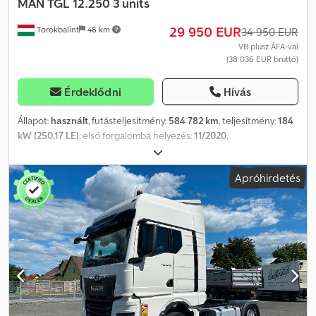
MAN
TGL 12.250 3 units
29 950 EUR
Torokbalint
46 km
34 950 EUR
VB plusz ÁFA-val
(38 036 EUR bruttó)
Érdeklődni
Hívás
Állapot:
használt
, futásteljesítmény:
584 782 km
, teljesítmény:
184
kW (250,17 LE)
, első forgalomba helyezés:
11/2020
,
üzemanyagtípus:
dízel
, tengelyelrendezés:
4x2
, üzemanyag:
dízel
,
szín:
fehér
, vezetőfülke:
alvófülke
, hajtástípus:
automata
,
Apróhirdetés
kibocsátási osztály:
Euro 6
, Gyártási év:
2020
, Felszereltség:
ABS,
AdBlue, EBS (Elektronikus fékrendszer), elektronikus
stabilitásprogram (ESP), fedélzeti számítógép, koromszűrő,
központi zár, légkondicionálás, tempomat
, = További opciók és
felszereltség = - Légrugózás - Részecskeszűrő - Alvófülke -
Szerszámosláda = Megjegyzések = 3 darab készleten: MAN TGL
12.250 2020 11/2020 Teherautó fehér WMAN14ZZ7MY418917
584.782 km MAN TGL 12.250 2020 11/2020 Teherautó fehér
WMAN14ZZ6MY418987 599.208 km MAN TGL 12.250 2020 11/2020
Teherautó fehér WMAN14ZZ3MY418901 638.067 km = További