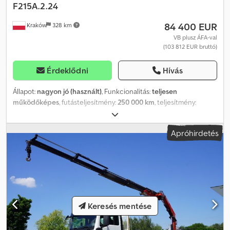
F215A.2.24
84 400 EUR
Kraków
328 km
VB plusz ÁFA-val
(103 812 EUR bruttó)
Érdeklődni
Hívás
Állapot:
nagyon jó (használt)
, Funkcionalitás:
teljesen
működőképes
, futásteljesítmény:
250 000 km
, teljesítmény:
308,91 kW (420,00 LE)
, üzemanyagtípus:
dízel
, saját tömeg:
15 410
kg
, maximális teherbírás:
10 590 kg
, össztömeg:
26 000 kg
, szín:
Apróhirdetés
fehér
, vezetőfülke:
nappali fülke
, hajtástípus:
automata
,
kibocsátási osztály:
Euro 6
, felfüggesztés:
acél-levegő
, raktér
hossza:
6 720 mm
, rakodótér szélesség:
2 480 mm
,
raktérmagasság:
570 mm
, Gyártási év:
2019
, Felszereltség:
AdBlue,
differenciálzár, légkondicionálás, tempomat, utánfutó vonófej
,
MAN TGS 26.420 6×4 / Fassi F215A.2.24 / Távirányító / Rotátor / 6,7 m
plató 2019-es év Futott 250 ezer km Műszaki adatok Össztömeg
Keresés mentése
26000 kg Súlya 15410 kg Terhelhetősége 10590 kg A motor
űrtartalma 12419 cc Teljesítmény 420 LE Euro 6 Adblue Hátsó