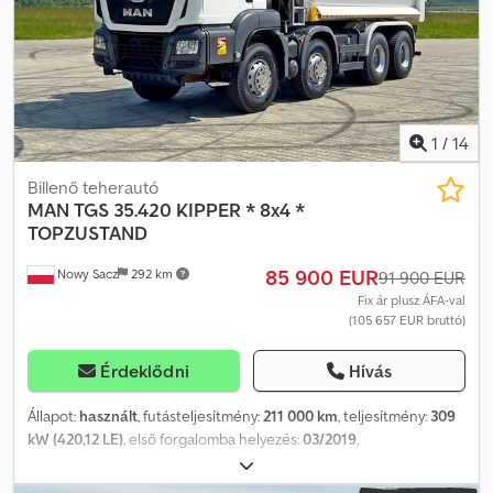
elektronikus stabilitásprogram (ESP), kipörgésgátló,
légkondicionálás, retarder, szervokormány, teherautó
regisztráció, tempomat
, KIVÁLÓ ÁLLAPOTÚ!!! AZONNAL
ELÉRHETŐ!!! MAN TGS 33.500 6x6 E6 típusú teherautó, ÚJ motor,
2023-ban, 370 000 km-nél cserélve. Dedpfxoztck As Af Reck
Rakfelület: 6,40 m Rakodó daru: Palfinger/Epsilon M12Z
1
/
14
Billenő teherautó
MAN
TGS 35.420 KIPPER * 8x4 *
TOPZUSTAND
85 900 EUR
Nowy Sacz
292 km
91 900 EUR
Fix ár plusz ÁFA-val
(105 657 EUR bruttó)
Érdeklődni
Hívás
Állapot:
használt
, futásteljesítmény:
211 000 km
, teljesítmény:
309
kW (420,12 LE)
, első forgalomba helyezés:
03/2019
,
üzemanyagtípus:
dízel
, össztömeg:
34 000 kg
, tengelyelrendezés:
3 tengely
, fékek:
retarder
, szín:
fehér
, hajtástípus:
automata
,