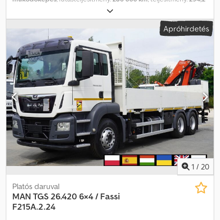
kW (400,00 LE)
, üzemanyagtípus:
dízel
, tengelyelrendezés:
8x4
,
szín:
fehér
, vezetőfülke:
nappali fülke
, hajtástípus:
mechanikai
,
Apróhirdetés
felfüggesztés:
acél
, Gyártási év:
2008
, üzemórák:
426 h
,
Felszereltség:
Tachográf, differenciálzár, légkondicionálás
, MAN
TGS 32.400 8×4 betonkeverő szivattyús teherautó / 426 MTH !!! /
18 méter 2008 Dsdpfxozrw S Se Af Rock Futott 280 ezer km Motor
6 hengeres 400 LE Rugós felfüggesztés Gumik 13R22.5 Hidraulika
Putzmeister Pumi 21-3,67 0 18m Gyártási év 2008 A szivattyú
távirányítóval és manuálisan vezérelhető Szivattyúzási magasság
18 méter 426 MTH !!! Manuális váltó Légkondicionáló Napfénytető
Tachográf Rádió Differenciálzár Nagyon jó műszaki állapot
1
/
20
Platós daruval
MAN
TGS 26.420 6×4 / Fassi
F215A.2.24