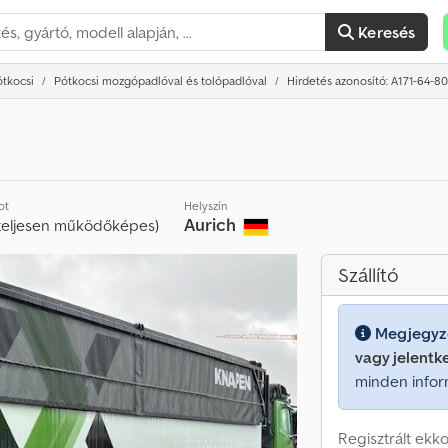
Keresés
ótkocsi
Pótkocsi mozgópadlóval és tolópadlóval
Hirdetés azonosító: A171-64-8
ot
Helyszín
Aurich
teljesen működőképes)
Szállító
Megjegyz
vagy jelentk
minden infor
Regisztrált ekko