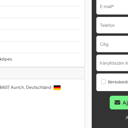
E-mail*
Telefon
Cég
őképes
Irányítószám é
Kereskedő
26607 Aurich, Deutschland
A
A