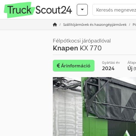
Szállítójárművek és haszongépjárművek
P
Félpótkocsi járópadlóval
Knapen
KX 770
Gyártási év
Állap
Árinformáció
2024
Új
(