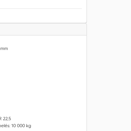
0 mm
R 22,5
elés: 10 000 kg