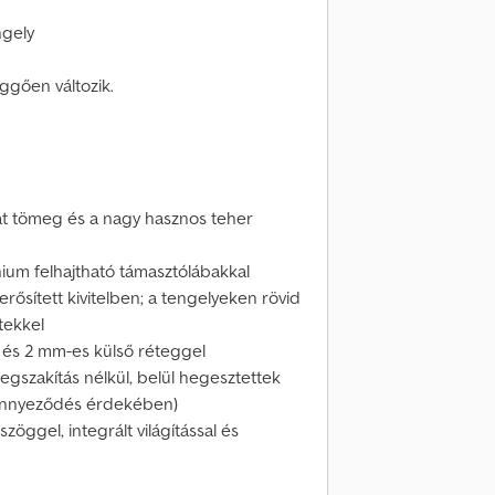
ngely
üggően változik.
ját tömeg és a nagy hasznos teher
nium felhajtható támasztólábakkal
rősített kivitelben; a tengelyeken rövid
tekkel
ő és 2 mm-es külső réteggel
egszakítás nélkül, belül hegesztettek
szennyeződés érdekében)
 szöggel, integrált világítással és