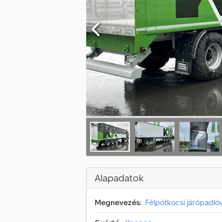
Alapadatok
Megnevezés:
Félpótkocsi járópadlóv