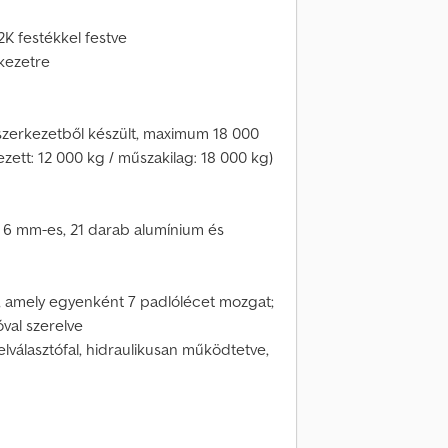
 2K festékkel festve
rkezetre
szerkezetből készült, maximum 18 000
zett: 12 000 kg / műszakilag: 18 000 kg)
 6 mm-es, 21 darab alumínium és
l, amely egyenként 7 padlólécet mozgat;
val szerelve
lválasztófal, hidraulikusan működtetve,