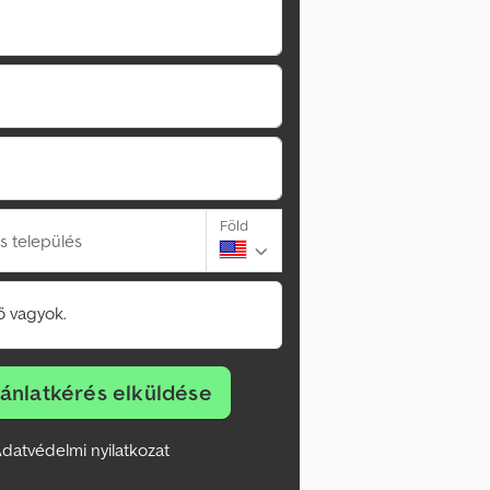
Föld
s település
 vagyok.
jánlatkérés elküldése
datvédelmi nyilatkozat