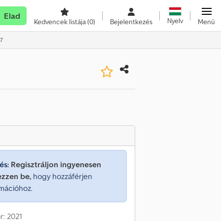
Elad
Nyelv
Kedvencek listája
(0)
Bejelentkezés
Menü
07
és:
Regisztráljon ingyenesen
ezzen be,
hogy hozzáférjen
mációhoz.
r: 2021