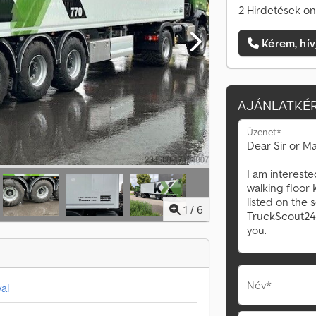
2 Hirdetések on
Kérem, hív
AJÁNLATKÉR
Üzenet*
1
/
6
Név*
al