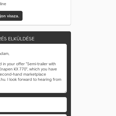
line
jon vissza.
ÉS ELKÜLDÉSE