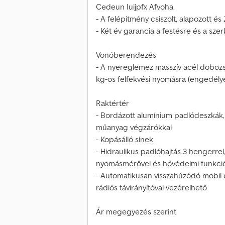
Cedeun Iuijpfx Afvoha
- A felépítmény csiszolt, alapozott és
- Két év garancia a festésre és a sze
Vonóberendezés
- A nyereglemez masszív acél doboz
kg-os felfekvési nyomásra (engedélye
Raktértér
- Bordázott alumínium padlódeszkák,
műanyag végzárókkal
- Kopásálló sínek
- Hidraulikus padlóhajtás 3 hengerre
nyomásmérővel és hővédelmi funkció
- Automatikusan visszahúzódó mobil e
rádiós távirányítóval vezérelhető
Ár megegyezés szerint