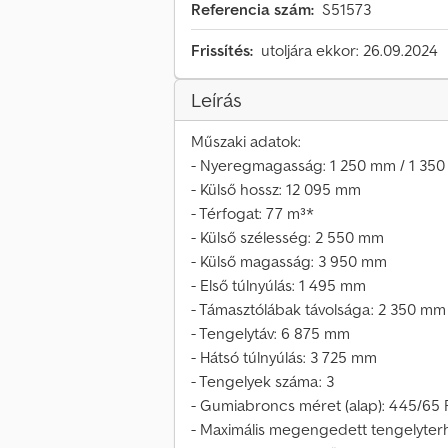
Referencia szám:
S51573
Frissítés:
utoljára ekkor: 26.09.2024
Leírás
Műszaki adatok:
- Nyeregmagasság: 1 250 mm / 1 35
- Külső hossz: 12 095 mm
- Térfogat: 77 m³*
- Külső szélesség: 2 550 mm
- Külső magasság: 3 950 mm
- Első túlnyúlás: 1 495 mm
- Támasztólábak távolsága: 2 350 mm
- Tengelytáv: 6 875 mm
- Hátsó túlnyúlás: 3 725 mm
- Tengelyek száma: 3
- Gumiabroncs méret (alap): 445/65 
- Maximális megengedett tengelyterh