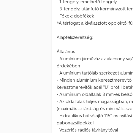
- 1. tengely: emelhető tengely
- 3. tengely: utánfutó kormányzott te
- Fékek: dobfékek
*A térfogat a kiválasztott opcióktól f
Alapfelszereltség:
Általános
- Alumínium járműváz az alacsony sa
érdekében
- Alumínium tartóláb szerkezet alumí
- Minden alumínium keresztmerevítő e
keresztmerevítők acél "U" profil beté
- Alumínium oldalfalak 3 mm-es bels
- Az oldalfalak teljes magasságban, m
(maximális szilárdság és minimális 
- Hidraulikus hátsó ajtó 115°-os nyitási
gabonazsilipekkel
- Vezérlés rádiós távirányítóval