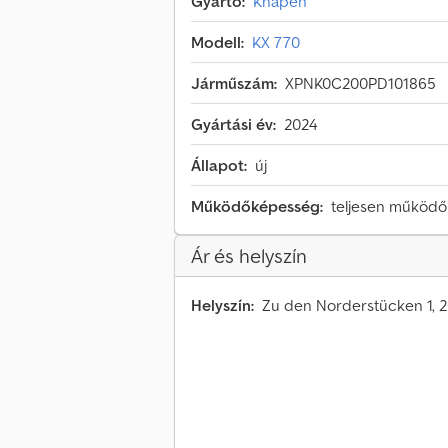
Gyártó:
Knapen
Modell:
KX 770
Járműszám:
XPNK0C200PD101865
Gyártási év:
2024
Állapot:
új
Működőképesség:
teljesen működ
Ár és helyszín
Helyszín:
Zu den Norderstücken 1, 