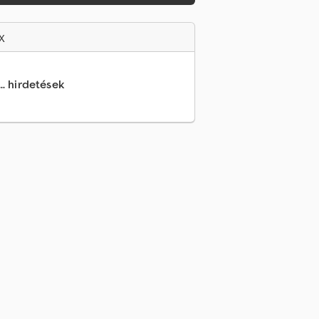
x
.. hirdetések