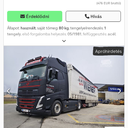
(476 EUR bruttó)
Érdeklődni
Hívás
Állapot:
használt
, saját tömeg:
80 kg
, tengelyelrendezés:
1
tengely
, első forgalomba helyezés:
05/1981
, felfüggesztés:
acél
,
szín:
kék
, Gyártási év:
1981
, Pótkocsi: - Weber Dwodjqxudtepfx
Ahloa - Típus: A201 - Üzembe helyezés: 1981.05.12. - Teljes méret:
Apróhirdetés
215 cm x 160 cm (h x sz) - Belső méret: 130 cm x 96 cm (h x sz) -
Vonószem - Támasztóterhelés: 150 kg - Saját tömeg: 80 kg;
megengedett össztömeg: jelenleg 450 kg (a pótkocsi le lett
minősítve, eredetileg 930 kg) - 25 km/h-ás forgalmi engedély -
Önkormányzati tulajdonból, első kézből A hirdetéshez tartozó
videót itt találja: Teljes járműkészletünket itt tekintheti meg:
Értesüljön azonnal újonnan feltöltött járműveinkről – iratkozzon
fel hírlevelünkre! A tévedés és elírás jogát fenntartjuk, köztes
értékesítés lehetséges!