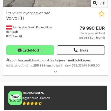
1
/
11
Standard nyergesvontató
Volvo
FH
79 990 EUR
Fünfing bei Sankt Ruprecht an
der Raab
Fix ár plusz ÁFA-val
283 km
(95 988 EUR bruttó)
Érdeklődni
Hívás
Állapot:
használt
, Funkcionalitás:
teljesen működőképes
,
futásteljesítmény:
299 999 km
, teljesítmény:
338,33 kW (460,00
LE)
, első forgalomba helyezés:
05/2024
, üzemanyagtípus:
dízel
,
tengelyelrendezés:
4x2
, üzemanyag:
dízel
, vezetőfülke:
alvófülke
,
hajtástípus:
automata
, kibocsátási osztály:
Euro 6
, felfüggesztés:
acél-levegő
, Gyártási év:
2024
, Felszereltség:
ABS, AdBlue,
Bluetooth, EBS (Elektronikus fékrendszer), Tachográf, USB port,
TruckScout24
abroncsnyomás-ellenőrzés, differenciálzár, elektromos
Ingyenes az üzletben
ablakemelő, elektromosan állítható tükör, elektronikus
stabilitásprogram (ESP), emelkedőn való elindulás segítő,