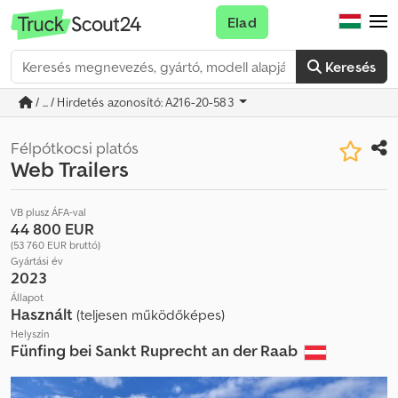
Elad
Keresés
/ ... / Hirdetés azonosító: A216-20-583
Félpótkocsi platós
Web Trailers
VB plusz ÁFA-val
44 800 EUR
(53 760 EUR bruttó)
Gyártási év
2023
Állapot
Használt
(teljesen működőképes)
Helyszín
Fünfing bei Sankt Ruprecht an der Raab