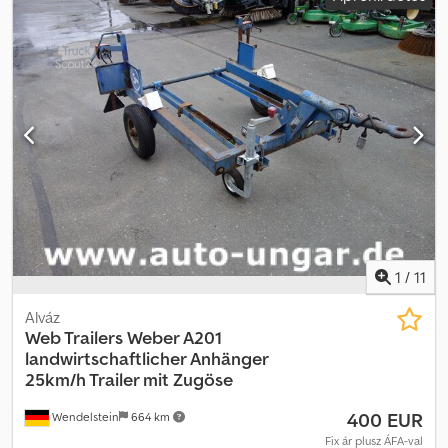
1
/
11
Alváz
Web Trailers
Weber A201
landwirtschaftlicher Anhänger
25km/h Trailer mit Zugöse
400 EUR
Wendelstein
664 km
Fix ár plusz ÁFA-val