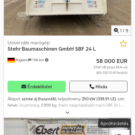
1
/
9
Univerzális marógép
Stehr Baumaschinen GmbH
SBF 24 L
58 000 EUR
Rügland
706 km
EXW VB plusz ÁFA-val
(69 020 EUR bruttó)
Érdeklődni
Hívás
Állapot:
szinte új (használt)
, teljesítmény:
250 kW (339,91 LE)
, szín:
fehér
, össztömeg:
2 900 kg
, Stehr talajstabilizáló maró SBF 24 L –
Gyártási év: 2022 – Újszerű állapot Crjdpfx Asyzd Rveikef Eladó egy
Stehr SBF 24 L talajstabilizáló maró, 2022-es gyártású, nagyon
Apróhirdetés
megkímélt és szinte újszerű állapotban. A gépet mindössze kb. 50
üzemórát használták, kizárólag könnyű talajmunkákhoz (pl.