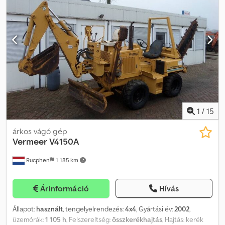
1
/
15
árkos vágó gép
Vermeer
V4150A
Rucphen
1 185 km
Árinformáció
Hívás
Állapot:
használt
, tengelyelrendezés:
4x4
, Gyártási év:
2002
,
üzemórák:
1 105 h
, Felszereltség:
összkerékhajtás
, Hajtás: kerék