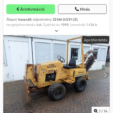
Árinformáció
Hívás
Állapot:
használt
, teljesítmény:
32 kW (43,51 LE)
,
tengelyelrendezés:
4x4
, Gyártási év:
1999
, üzemórák:
1 434 h
,
Felszereltség:
összkerékhajtás
, Hajtás: kerék Crodpfxjuurbyo Aikjf
Motor márkája: Deutz További információkért forduljon J.A.J.
Apróhirdetés
Jansenhez.
1
/
14