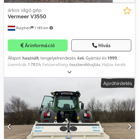
árkos vágó gép
Vermeer
V3550
Rucphen
1 185 km
Árinformáció
Hívás
Állapot:
használt
, tengelyelrendezés:
4x4
, Gyártási év:
1999
,
üzemórák:
1 783 h
, Felszereltség:
összkerékhajtás
, Hajtás: kerék
Motor márkája: Deutz További információkért forduljon J.A.J.
Jansenhez. Crjdeydmz Ijpfx Aiksf
Apróhirdetés