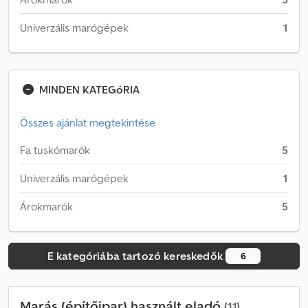
Univerzális marógépek
1
MINDEN KATEGóRIA
Összes ajánlat megtekintése
Fa tuskómarók
5
Univerzális marógépek
1
Árokmarók
5
E kategóriába tartozó kereskedők
6
Marás (építőipar) használt eladó
(11)