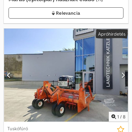
Relevancia
Apróhirdetés
1
/
8
Tuskófúró