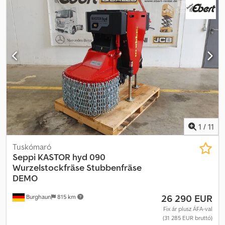
értékesítésre.
1
/
11
Tuskómaró
Seppi
KASTOR hyd 090
Wurzelstockfräse Stubbenfräse
DEMO
26 290 EUR
Burghaun
815 km
Fix ár plusz ÁFA-val
(31 285 EUR bruttó)