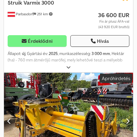
Struik
Varmix 3000
36 600 EUR
Parbasdorf
251 km
Fix ár plusz ÁFA-val
(43 920 EUR bruttó)
Érdeklődni
Hívás
Állapot:
új
, Gyártási év:
2025
, munkaszélesség:
3 000 mm
, Hektár
(ha) - 760 mm átmérőjű marófej, mely lehetővé teszi a mélyebb
marást - robusztus és csendes, spirális fogazással ellátott
szögletes sebességváltó - a sebességváltó 220 lóerőre van
Apróhirdetés
tervezve - láncmeghajtású rotor, edzett lánckerekekkel - a
burkolat rugókra van szerelve - a burkolat pontosan illeszkedik a
gereblyék sugarához, így kevesebb föld tapad rá - nincsenek holt
pontok a házon - hegesztett gereblyetartók a rotor tengelyén -
tökéletes talajmorzsolás az eltolt gereblyekiosztásnak
köszönhetően - hidraulikus állítás a talajkidobáshoz, a fémlemezes
tartályhoz - bütykös kuplung - hidraulikusan meghajtott, a talajra
nyomó henger Cedpezqwpusfx Aikjrf