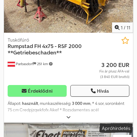
1
/
11
Tuskófúró
Rumpstad
FH 4x75 - RSF 2000
**Getriebeschaden**
3 200 EUR
Parbasdorf
251 km
Fix ár plusz ÁFA-val
(3 840 EUR bruttó)
Érdeklődni
Hívás
Állapot:
használt
, munkaszélesség:
3 000 mm
, * 4 sor, soronként
75 cm Credpjzqwkfofx Aikef * Rozsdamentes acél
véglemezek/talajemelők rendelkezésre állnak * Robusztus kivitel
burgonya- és répatenyésztéshez Állapot: A talajmarónak sebzett a
Apróhirdetés
sebességváltója, ezért kifejezetten hibás állapotban,
barkácsolásra alkalmas eszközként vagy alkatrészforrásként kerül