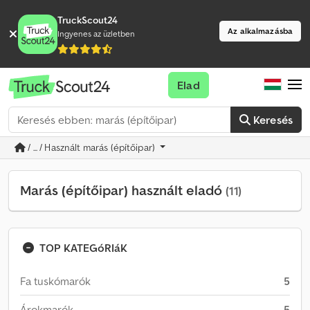
TruckScout24
Az alkalmazásba
Ingyenes az üzletben
Elad
Keresés
/ ... / Használt marás (építőipar)
Marás (építőipar) használt eladó
(11)
TOP KATEGóRIáK
Fa tuskómarók
5
Árokmarók
5