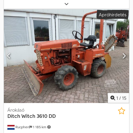
Csdpfxeydmz Uj Aikjrf Motor márkája: Deutz További
információkért forduljon J.A.J. Jansenhez.
Apróhirdetés
1
/
15
Árokásó
Ditch Witch
3610 DD
Rucphen
1 185 km